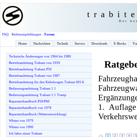
trabit
Der be
FAQ
·
Reifenempfehlungen
·
Forum
Home
Nachrichten
Technik
Service
Downloads
E-Books
Tra
Technische Änderungen von 1964 bis 1980
Ratgebe
Betriebsanleitung Trabant von 1959
Betriebsanleitung Trabant P50
Betriebsanleitung Trabant von 1987
Fahrzeu
Betriebsanleitung für den Kübelwagen Trabant 601A
Fahrzeugw
Bedienungsanleitung Trabant 1.1
Ergänzunge
Bedienungsanleitung Trabant 1.1 Tramp
Reparaturhandbuch P50/P60
1. Auflag
Reparaturhandbuch von 1978
Verkehrswe
Reparaturhandbuch (Weiterentwicklung)
Whims von 1979
Whims von 1990
Ich fahre einen Trabant
1
2
3
4
5