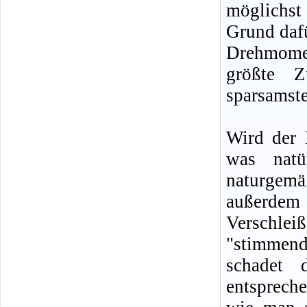
möglichst
Grund daf
Drehmomen
größte Z
sparsamste
Wird der 
was natü
naturgem
außerdem 
Verschle
"stimmend
schadet 
entsprech