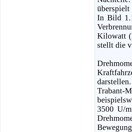
überspiel
In Bild 1.
Verbrennu
Kilowatt (
stellt die 
Drehmom
Kraftfah
darstellen
Trabant-
beispiels
3500 U/m
Drehmomen
Bewegung 