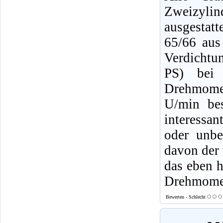
Zweizyli
ausgestat
65/66 au
Verdichtu
PS) bei 
Drehmome
U/min bes
interessan
oder unbe
davon der 
das eben h
Drehmomen
Bewerten - Schlecht