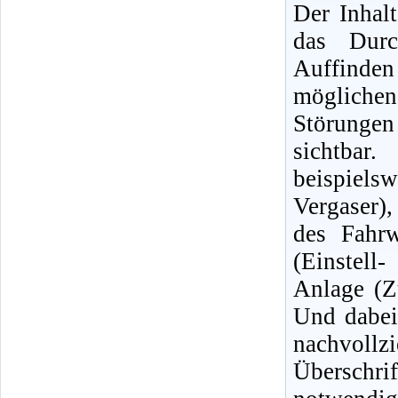
Der Inhalt
das Durc
Auffinde
mögliche
Störungen 
sichtbar
beispiels
Vergaser)
des Fahrw
(Einstell
Anlage (Z
Und dabei
nachvol
Überschri