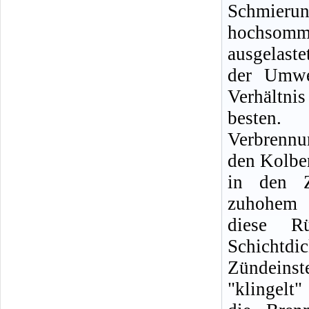
Schmierun
hochsom
ausgelast
der Umwe
Verhältn
besten
Verbrennun
den Kolbe
in den Z
zuhohem Ö
diese R
Schichtd
Zündeins
"klingelt"