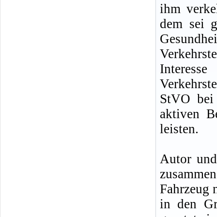
ihm verke
dem sei g
Gesundh
Verkehrs
Interes
Verkehrste
StVO bei 
aktiven B
leisten.
Autor und
zusammen
Fahrzeug n
in den G