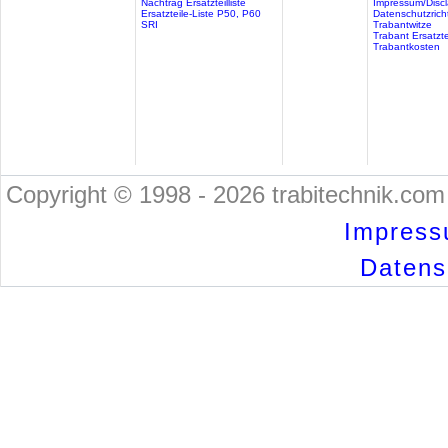
Nachtrag Ersatzteilliste
Impressum/Discl
Ersatzteile-Liste P50, P60
Datenschutzricht
SRI
Trabantwitze
Trabant Ersatzte
Trabantkosten
Copyright © 1998 - 2026 trabitechnik.com 
Impress
Datensc