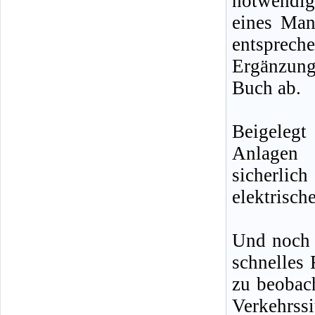
notwendig
eines Man
entsprech
Ergänzun
Buch ab.
Beigelegt
Anlagen 
sicherlic
elektrisch
Und noch e
schnelles 
zu beobach
Verkehrss