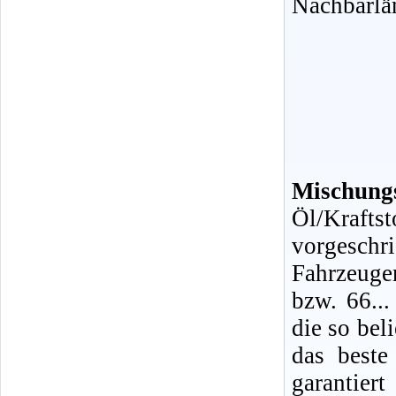
Nachbarlä
Mischungs
Öl/Kraf
vorgeschr
Fahrzeuge
bzw. 66...
die so bel
das beste
garantiert