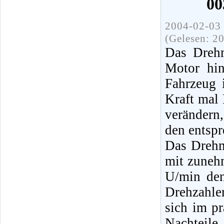
00
2004-02-03 
(Gelesen: 2
Das Drehm
Motor hin
Fahrzeug 
Kraft mal
verändern
den entspr
Das Drehm
mit zuneh
U/min den
Drehzahle
sich im pr
Nachteil