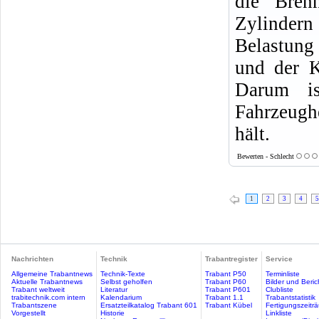
die Bren
Zylindern
Belastung
und der K
Darum i
Fahrzeugh
hält.
Bewerten - Schlecht
1
2
3
4
5
Nachrichten
Technik
Trabantregister
Service
Allgemeine Trabantnews
Technik-Texte
Trabant P50
Terminliste
Aktuelle Trabantnews
Selbst geholfen
Trabant P60
Bilder und Beric
Trabant weltweit
Literatur
Trabant P601
Clubliste
trabitechnik.com intern
Kalendarium
Trabant 1.1
Trabantstatistik
Trabantszene
Ersatzteilkatalog Trabant 601
Trabant Kübel
Fertigungszeitr
Vorgestellt
Historie
Linkliste