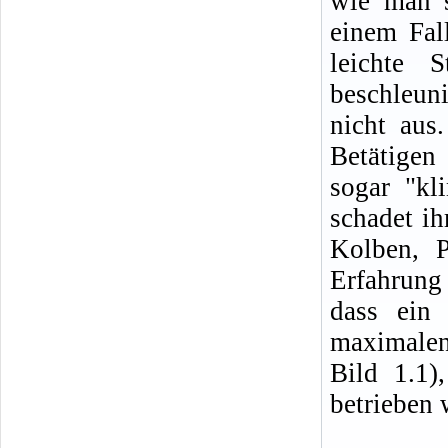
wie man s
einem Fal
leichte 
beschleun
nicht aus
Betätigen 
sogar "kl
schadet ih
Kolben, P
Erfahrung
dass ein
maximale
Bild 1.1)
betrieben 