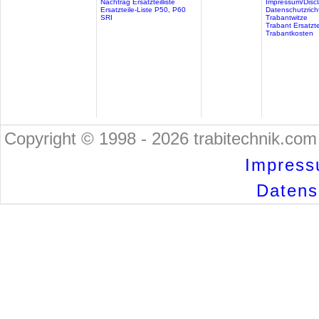
Nachtrag Ersatzteilliste
Impressum/Discl
Ersatzteile-Liste P50, P60
Datenschutzricht
SRI
Trabantwitze
Trabant Ersatzte
Trabantkosten
Copyright © 1998 - 2026 trabitechnik.com 
Impress
Datensc