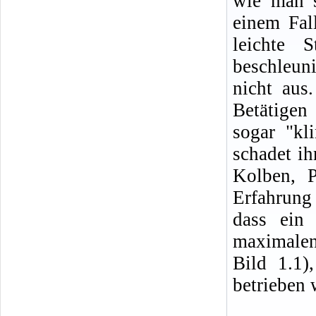
wie man s
einem Fal
leichte 
beschleun
nicht aus
Betätigen 
sogar "kl
schadet ih
Kolben, P
Erfahrung
dass ein
maximale
Bild 1.1)
betrieben 