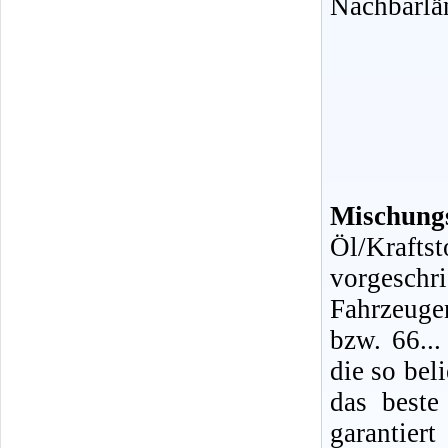
Nachbarlä
Mischungs
Öl/Kraf
vorgeschr
Fahrzeuge
bzw. 66...
die so bel
das beste
garantiert