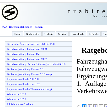
trabit
Der be
FAQ
·
Reifenempfehlungen
·
Forum
Home
Nachrichten
Technik
Service
Downloads
E-Books
Tra
Technische Änderungen von 1964 bis 1980
Ratgebe
Betriebsanleitung Trabant von 1959
Betriebsanleitung Trabant P50
Betriebsanleitung Trabant von 1987
Fahrzeu
Betriebsanleitung für den Kübelwagen Trabant 601A
Fahrzeugw
Bedienungsanleitung Trabant 1.1
Ergänzunge
Bedienungsanleitung Trabant 1.1 Tramp
Reparaturhandbuch P50/P60
1. Auflag
Reparaturhandbuch von 1978
Verkehrswe
Reparaturhandbuch (Weiterentwicklung)
Whims von 1979
Whims von 1990
Ich fahre einen Trabant
1
2
3
4
5