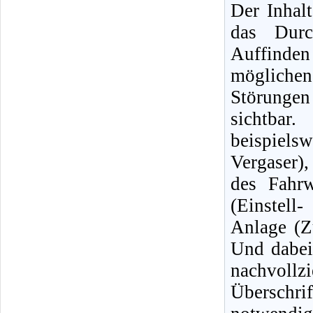
Der Inhalt
das Durc
Auffinde
mögliche
Störungen 
sichtbar
beispiels
Vergaser)
des Fahrw
(Einstell
Anlage (Z
Und dabei
nachvol
Überschri