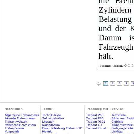
die Bren
Zylindern
Belastung
und der K
Darum i
Fahrzeugh
hält.
Bewerten - Schlecht
1
2
3
4
5
Nachrichten
Technik
Trabantregister
Service
Allgemeine Trabantnews
Technik-Texte
Trabant P50
Terminliste
Aktuelle Trabantnews
Selbst geholfen
Trabant P60
Bilder und Beric
Trabant weltweit
Literatur
Trabant P601
Clubliste
trabitechnik.com intern
Kalendarium
Trabant 1.1
Trabantstatistik
Trabantszene
Ersatzteilkatalog Trabant 601
Trabant Kübel
Fertigungszeitr
Vorgestellt
Historie
Linkliste