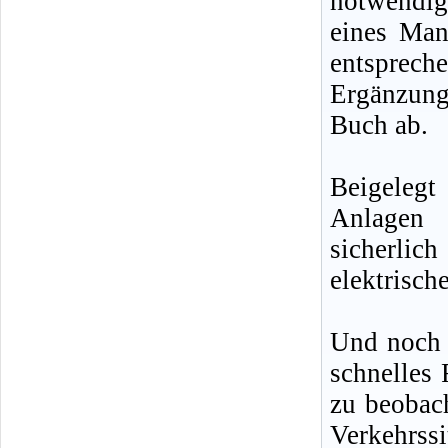
notwendig
eines Man
entsprech
Ergänzun
Buch ab.
Beigelegt
Anlagen 
sicherlic
elektrisch
Und noch e
schnelles 
zu beobach
Verkehrss