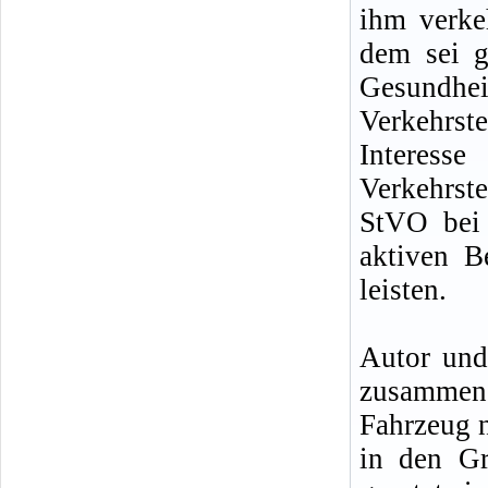
ihm verke
dem sei g
Gesundh
Verkehrs
Interes
Verkehrste
StVO bei 
aktiven B
leisten.
Autor und
zusammen
Fahrzeug n
in den G