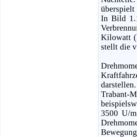
überspiel
In Bild 1.
Verbrennu
Kilowatt (
stellt die 
Drehmom
Kraftfah
darstellen
Trabant-
beispiels
3500 U/m
Drehmomen
Bewegung 