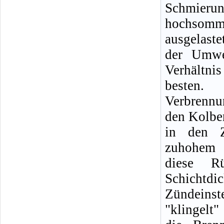
Schmierun
hochsom
ausgelast
der Umwe
Verhältn
besten
Verbrennun
den Kolbe
in den Z
zuhohem Ö
diese R
Schichtd
Zündeins
"klingelt"