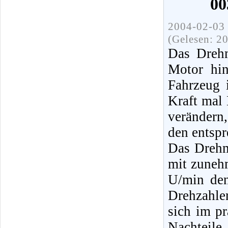
00
2004-02-03 
(Gelesen: 2
Das Drehm
Motor hin
Fahrzeug 
Kraft mal
verändern
den entspr
Das Drehm
mit zuneh
U/min den
Drehzahle
sich im pr
Nachteil