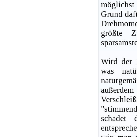
möglichst
Grund daf
Drehmomen
größte Z
sparsamste
Wird der 
was natü
naturgem
außerdem 
Verschle
"stimmend
schadet 
entsprech