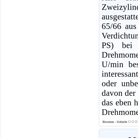
Zweizyli
ausgestat
65/66 au
Verdichtu
PS) bei 
Drehmome
U/min bes
interessan
oder unbe
davon der 
das eben h
Drehmomen
Bewerten - Schlecht