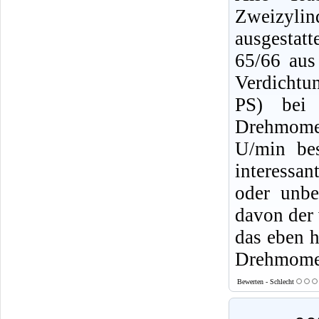
Zweizyli
ausgestat
65/66 au
Verdichtu
PS) bei 
Drehmome
U/min bes
interessan
oder unbe
davon der 
das eben h
Drehmomen
Bewerten - Schlecht