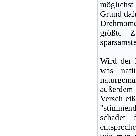
möglichst
Grund daf
Drehmomen
größte Z
sparsamste
Wird der 
was natü
naturgem
außerdem 
Verschle
"stimmend
schadet 
entsprech