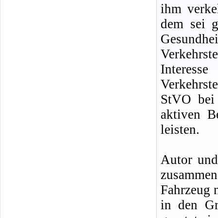
ihm verke
dem sei g
Gesundh
Verkehrs
Interes
Verkehrste
StVO bei 
aktiven B
leisten.
Autor und
zusammen
Fahrzeug n
in den G