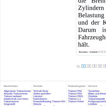
die Bren
Zylindern
Belastung
und der K
Darum i
Fahrzeugh
hält.
Bewerten - Schlecht
1
2
3
4
5
Nachrichten
Technik
Trabantregister
Service
Allgemeine Trabantnews
Technik-Texte
Trabant P50
Terminliste
Aktuelle Trabantnews
Selbst geholfen
Trabant P60
Bilder und Beric
Trabant weltweit
Literatur
Trabant P601
Clubliste
trabitechnik.com intern
Kalendarium
Trabant 1.1
Trabantstatistik
Trabantszene
Ersatzteilkatalog Trabant 601
Trabant Kübel
Fertigungszeitr
Vorgestellt
Historie
Linkliste