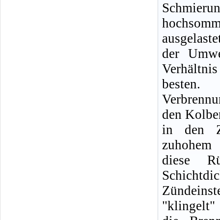
Schmierun
hochsom
ausgelast
der Umwe
Verhältn
besten
Verbrennun
den Kolbe
in den Z
zuhohem Ö
diese R
Schichtd
Zündeins
"klingelt"