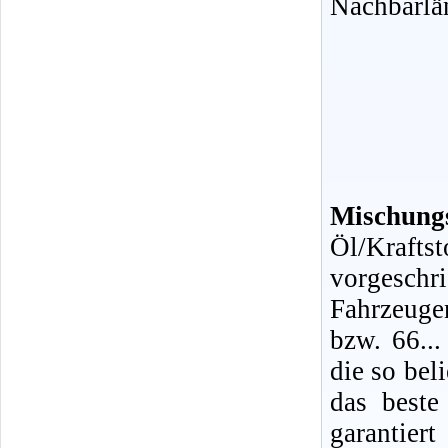
Nachbarlä
Mischungs
Öl/Kraf
vorgeschr
Fahrzeuge
bzw. 66...
die so bel
das beste
garantiert