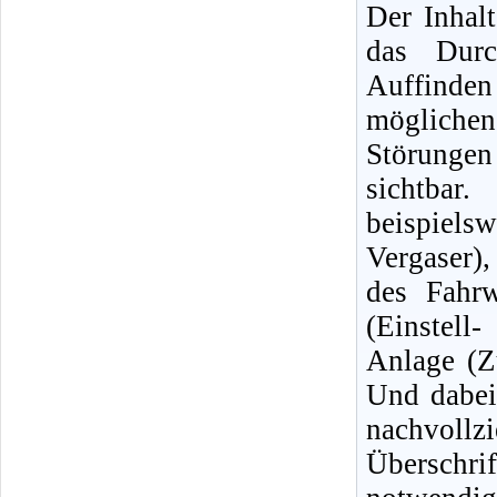
Der Inhalt
das Durc
Auffinde
mögliche
Störungen 
sichtbar
beispiels
Vergaser)
des Fahrw
(Einstell
Anlage (Z
Und dabei
nachvol
Überschri