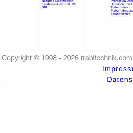
Nachtrag Ersatzteilliste
Impressum/Discl
Ersatzteile-Liste P50, P60
Datenschutzricht
SRI
Trabantwitze
Trabant Ersatzte
Trabantkosten
Copyright © 1998 - 2026 trabitechnik.com 
Impress
Datensc