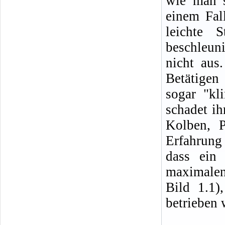
wie man s
einem Fal
leichte 
beschleun
nicht aus
Betätigen 
sogar "kl
schadet ih
Kolben, P
Erfahrung
dass ein
maximale
Bild 1.1)
betrieben 