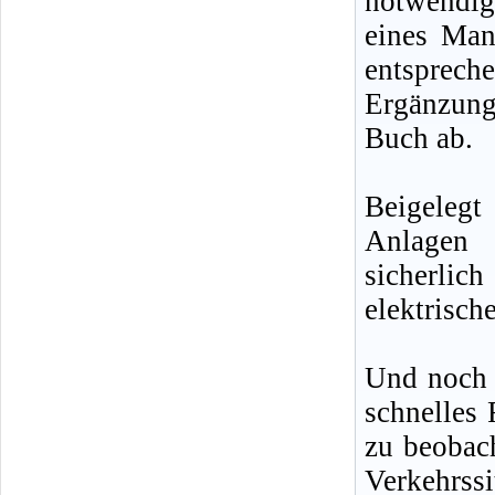
notwendig
eines Man
entsprech
Ergänzun
Buch ab.
Beigelegt
Anlagen 
sicherlic
elektrisch
Und noch e
schnelles 
zu beobach
Verkehrss