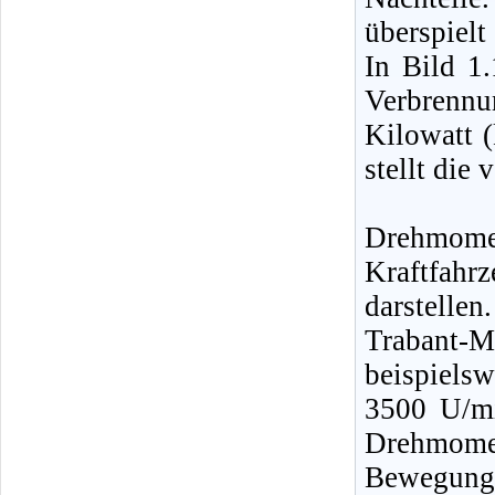
überspiel
In Bild 1.
Verbrennu
Kilowatt (
stellt die 
Drehmom
Kraftfah
darstellen
Trabant-
beispiels
3500 U/m
Drehmomen
Bewegung 