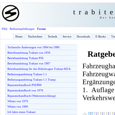
trabit
Der be
FAQ
·
Reifenempfehlungen
·
Forum
Home
Nachrichten
Technik
Service
Downloads
E-Books
Tra
Technische Änderungen von 1964 bis 1980
Ratgebe
Betriebsanleitung Trabant von 1959
Betriebsanleitung Trabant P50
Betriebsanleitung Trabant von 1987
Fahrzeu
Betriebsanleitung für den Kübelwagen Trabant 601A
Fahrzeugw
Bedienungsanleitung Trabant 1.1
Ergänzunge
Bedienungsanleitung Trabant 1.1 Tramp
Reparaturhandbuch P50/P60
1. Auflag
Reparaturhandbuch von 1978
Verkehrswe
Reparaturhandbuch (Weiterentwicklung)
Whims von 1979
Whims von 1990
Ich fahre einen Trabant
1
2
3
4
5