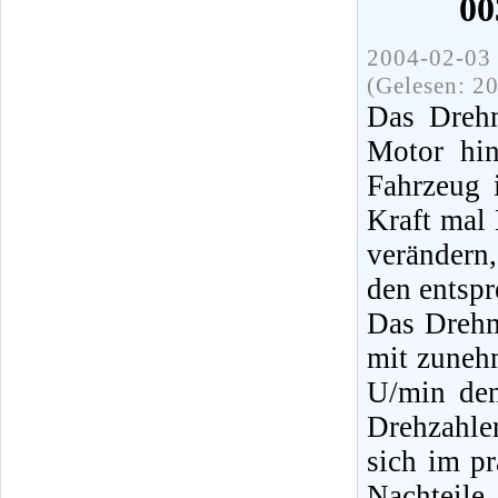
00
2004-02-03 
(Gelesen: 2
Das Drehm
Motor hin
Fahrzeug 
Kraft mal
verändern
den entspr
Das Drehm
mit zuneh
U/min den
Drehzahle
sich im pr
Nachteil