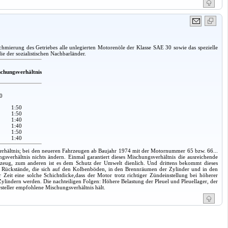
chmierung des Getriebes alle unlegierten Motorenöle der Klasse SAE 30 sowie das spezielle
e der sozialistischen Nachbarländer.
chungsverhältnis
0
1:50
1:50
1:40
1:40
1:50
1:40
erhältnis; bei den neueren Fahrzeugen ab Baujahr 1974 mit der Motornummer 65 bzw. 66...
ngsverhältnis nichts ändern. Einmal garantiert dieses Mischungsverhältnis die ausreichende
rzeug, zum anderen ist es dem Schutz der Umwelt dienlich. Und drittens bekommt dieses
n Rückstände, die sich auf den Kolbenböden, in den Brennräumen der Zylinder und in den
Zeit eine solche Schichtdicke,dass der Motor trotz richtiger Zündeinstellung bei höherer
 Zylindern werden. Die nachteiligen Folgen: Höhere Belastung der Pleuel und Pleuellager, der
steller empfohlene Mischungsverhältnis hält.