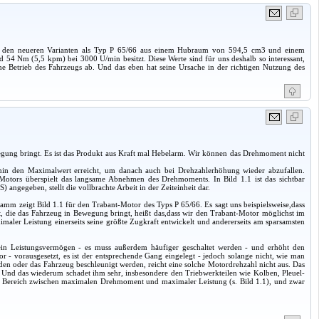
bei den neueren Varianten als Typ P 65/66 aus einem Hubraum von 594,5 cm3 und einem
54 Nm (5,5 kpm) bei 3000 U/min besitzt. Diese Werte sind für uns deshalb so interessant,
che Betrieb des Fahrzeugs ab. Und das eben hat seine Ursache in der richtigen Nutzung des
ewegung bringt. Es ist das Produkt aus Kraft mal Hebelarm. Wir können das Drehmoment nicht
in den Maximalwert erreicht, um danach auch bei Drehzahlerhöhung wieder abzufallen.
Motors überspielt das langsame Abnehmen des Drehmoments. In Bild 1.1 ist das sichtbar
 angegeben, stellt die vollbrachte Arbeit in der Zeiteinheit dar.
mm zeigt Bild 1.1 für den Trabant-Motor des Typs P 65/66. Es sagt uns beispielsweise,dass
 die das Fahrzeug in Bewegung bringt, heißt das,dass wir den Trabant-Motor möglichst im
ler Leistung einerseits seine größte Zugkraft entwickelt und andererseits am sparsamsten
ein Leistungsvermögen - es muss außerdem häufiger geschaltet werden - und erhöht den
 - vorausgesetzt, es ist der entsprechende Gang eingelegt - jedoch solange nicht, wie man
unden oder das Fahrzeug beschleunigt werden, reicht eine solche Motordrehzahl nicht aus. Das
uält. Und das wiederum schadet ihm sehr, insbesondere den Triebwerkteilen wie Kolben, Pleuel-
s im Bereich zwischen maximalen Drehmoment und maximaler Leistung (s. Bild 1.1), und zwar