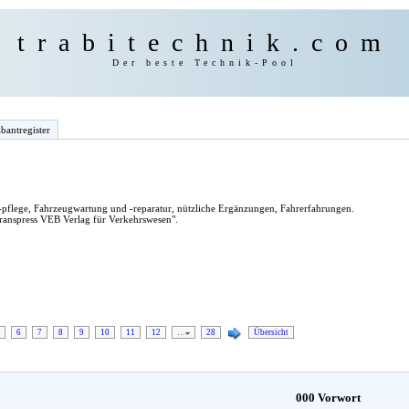
trabitechnik.com
Der beste Technik-Pool
bantregister
flege, Fahrzeugwartung und -reparatur, nützliche Ergänzungen, Fahrerfahrungen.
ranspress VEB Verlag für Verkehrswesen".
6
7
8
9
10
11
12
…
28
Übersicht
000 Vorwort