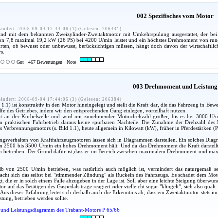
002 Spezifisches vom Motor
ändert: 2008-09-04 17:44:06 (1) (Gelesen: 206431)
 sind mit dem bekannten Zweizylinder-Zweitaktmotor mit Umkehrspülung ausgestattet, der 
on 7,8 maximal 19,2 kW (26 PS) bei 4200 U/min leistet und ein höchstes Drehmoment von rund 
ahrten, ob bewusst oder unbewusst, berücksichtigen müssen, hängt doch davon der wirtschaftli
s.
Gut · 467 Bewertungen · Note
003 Drehmoment und Leistung
ändert: 2008-09-04 17:44:06 (3) (Gelesen: 206384)
1.1) ist konstruktiv in den Motor hineingelegt und stellt die Kraft dar, die das Fahrzeug in B
lfe des Getriebes, indem wir den entsprechenden Gang einlegen, vorteilhaft nutzen.
t an der Kurbelwelle und wird mit zunehmender Motordrehzahl größer, bis es bei 3000 U/m
 praktischen Fuhrbetrieb daraus keine spürbaren Nachteile. Die Zunahme der Drehzahl des 
 Verbrennungsmotors (s. Bild 1.1), heute allgemein in Kilowatt (kW), früher in Pferdestärken (PS)
sverhalten von Kraftfahrzeugmotoren lassen sich in Diagrammen darstellen. Ein solches Diagra
n 2500 bis 3500 U/min ein hohes Drehmoment hält. Und da das Drehmoment die Kraft darstellt,
n betreiben. Der Grund dafür ist,dass er im Bereich zwischen maximalem Drehmoment und maxima
b von 2500 U/min betrieben, was natürlich auch möglich ist, vermindert das naturgemäß s
cht sich das selbst bei "stimmender Zündung" als Ruckeln des Fahrzeugs. Es schadet dem Motor
t, die er in solch einem Falle abzugeben in der Lage ist. Soll aber eine leichte Steigung überw
tor auf das Betätigen des Gaspedals träge reagiert oder vielleicht sogar "klingelt", sich also q
Aus dieser Erfahrung leitet sich deshalb auch die Erkenntnis ab, dass ein Zweitaktmotor stet
tung, betrieben werden sollte.
und Leistungsdiagramm des Trabant-Motors P 65/66