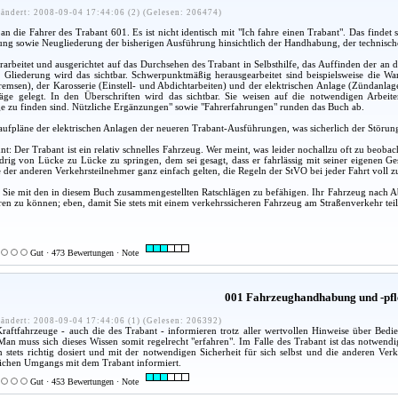
ändert: 2008-09-04 17:44:06 (2) (Gelesen: 206474)
an die Fahrer des Trabant 601. Es ist nicht identisch mit "Ich fahre einen Trabant". Das find
ng sowie Neugliederung der bisherigen Ausführung hinsichtlich der Handhabung, der technischen
 erarbeitet und ausgerichtet auf das Durchsehen des Trabant in Selbsthilfe, das Auffinden der
r Gliederung wird das sichtbar. Schwerpunktmäßig herausgearbeitet sind beispielsweise die W
msen), der Karosserie (Einstell- und Abdichtarbeiten) und der elektrischen Anlage (Zündanla
läge gelegt. In den Überschriften wird das sichtbar. Sie weisen auf die notwendigen Arbe
e zu finden sind. Nützliche Ergänzungen" sowie "Fahrerfahrungen" runden das Buch ab.
laufpläne der elektrischen Anlagen der neueren Trabant-Ausführungen, was sicherlich der Störung
t: Der Trabant ist ein relativ schnelles Fahrzeug. Wer meint, was leider nochallzu oft zu beoba
drig von Lücke zu Lücke zu springen, dem sei gesagt, dass er fahrlässig mit seiner eigenen 
e der anderen Verkehrsteilnehmer ganz einfach gelten, die Regeln der StVO bei jeder Fahrt voll z
 Sie mit den in diesem Buch zusammengestellten Ratschlägen zu befähigen. Ihr Fahrzeug nach A
ieren zu können; eben, damit Sie stets mit einem verkehrssicheren Fahrzeug am Straßenverkehr te
Gut · 473 Bewertungen · Note
001 Fahrzeughandhabung und -pfl
ändert: 2008-09-04 17:44:06 (1) (Gelesen: 206392)
 Kraftfahrzeuge - auch die des Trabant - informieren trotz aller wertvollen Hinweise über Be
n muss sich dieses Wissen somit regelrecht "erfahren". Im Falle des Trabant ist das notwendig
n stets richtig dosiert und mit der notwendigen Sicherheit für sich selbst und die anderen V
nlichen Umgangs mit dem Trabant informiert.
Gut · 453 Bewertungen · Note