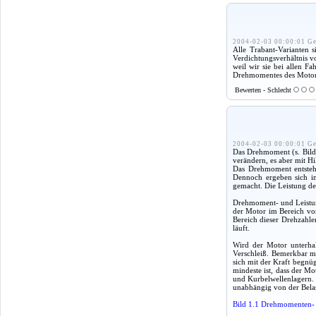
2004-02-03 00:00:01 Ge
Alle Trabant-Varianten
Verdichtungsverhältnis v
weil wir sie bei allen F
Drehmomentes des Motor
Bewerten - Schlecht
2004-02-03 00:00:01 Ge
Das Drehmoment (s. Bild 
verändern, es aber mit Hi
Das Drehmoment entsteh
Dennoch ergeben sich im
gemacht. Die Leistung des
Drehmoment- und Leistung
der Motor im Bereich vo
Bereich dieser Drehzahle
läuft.
Wird der Motor unterhal
Verschleiß. Bemerkbar ma
sich mit der Kraft begnüg
mindeste ist, dass der Mo
und Kurbelwellenlagern. 
unabhängig von der Belas
Bild 1.1 Drehmomenten- 