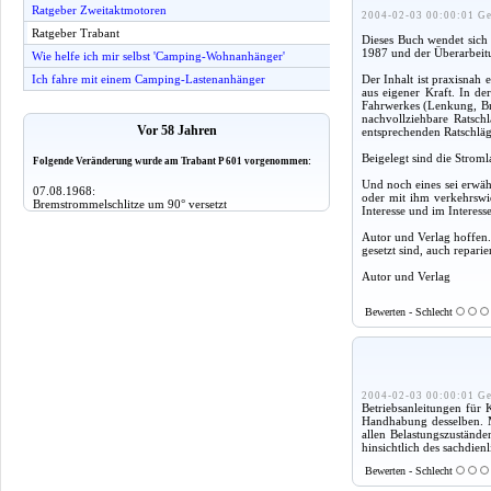
Ratgeber Zweitaktmotoren
2004-02-03 00:00:01 Ge
Ratgeber Trabant
Dieses Buch wendet sich 
1987 und der Überarbeitu
Wie helfe ich mir selbst 'Camping-Wohnanhänger'
Der Inhalt ist praxisnah
Ich fahre mit einem Camping-Lastenanhänger
aus eigener Kraft. In de
Fahrwerkes (Lenkung, Bre
nachvollziehbare Ratsch
Vor 58 Jahren
entsprechenden Ratschläg
Beigelegt sind die Strom
Folgende Veränderung wurde am Trabant P 601 vorgenommen:
Und noch eines sei erwähn
07.08.1968:
oder mit ihm verkehrswi
Bremstrommelschlitze um 90° versetzt
Interesse und im Interess
Autor und Verlag hoffen.
gesetzt sind, auch repar
Autor und Verlag
Bewerten - Schlecht
2004-02-03 00:00:01 Ge
Betriebsanleitungen für
Handhabung desselben. Ma
allen Belastungszustände
hinsichtlich des sachdie
Bewerten - Schlecht