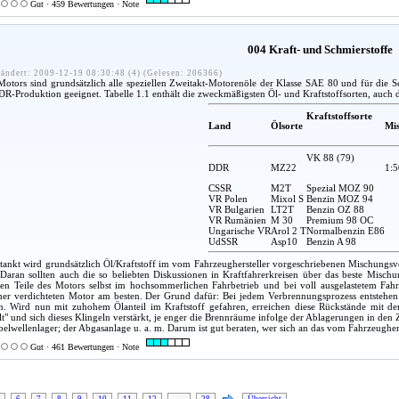
Gut · 459 Bewertungen · Note
004 Kraft- und Schmierstoffe
ändert: 2009-12-19 08:30:48 (4) (Gelesen: 206366)
otors sind grundsätzlich alle speziellen Zweitakt-Motorenöle der Klasse SAE 80 und für die S
R-Produktion geeignet. Tabelle 1.1 enthält die zweckmäßigsten Öl- und Kraftstoffsorten, auch di
Kraftstoffsorte
Land
Ölsorte
Mis
VK 88 (79)
DDR
MZ22
1:5
CSSR
M2T
Spezial MOZ 90
VR Polen
Mixol S
Benzin MOZ 94
VR Bulgarien
LT2T
Benzin OZ 88
VR Rumänien
M 30
Premium 98 OC
Ungarische VR
Arol 2 T
Normalbenzin E86
UdSSR
Asp10
Benzin A 98
ankt wird grundsätzlich Öl/Kraftstoff im vom Fahrzeughersteller vorgeschriebenen Mischungsv
. Daran sollten auch die so beliebten Diskussionen in Kraftfahrerkreisen über das beste Mischu
en Teile des Motors selbst im hochsommerlichen Fahrbetrieb und bei voll ausgelastetem Fah
her verdichteten Motor am besten. Der Grund dafür: Bei jedem Verbrennungsprozess entstehe
n. Wird nun mit zuhohem Ölanteil im Kraftstoff gefahren, erreichen diese Rückstände mit der 
lt" und sich dieses Klingeln verstärkt, je enger die Brennräume infolge der Ablagerungen in den
elwellenlager; der Abgasanlage u. a. m. Darum ist gut beraten, wer sich an das vom Fahrzeugher
Gut · 461 Bewertungen · Note