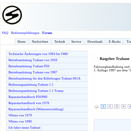
FAQ
·
Reifenempfehlungen
·
Forum
Home
Nachrichten
Technik
Service
Downloads
E-Books
Tra
Technische Änderungen von 1964 bis 1980
Ratgeber Trabant
Betriebsanleitung Trabant von 1959
Betriebsanleitung Trabant P50
Fahrzeughandhabung und -p
1. Auflage 1987 aus dem "t
Betriebsanleitung Trabant von 1987
Betriebsanleitung für den Kübelwagen Trabant 601A
Bedienungsanleitung Trabant 1.1
Bedienungsanleitung Trabant 1.1 Tramp
Reparaturhandbuch P50/P60
Reparaturhandbuch von 1978
1
2
3
4
5
Reparaturhandbuch (Weiterentwicklung)
Whims von 1979
Whims von 1990
Ich fahre einen Trabant