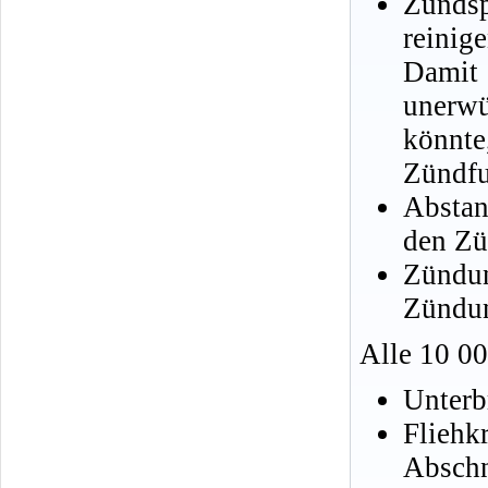
Zünds
reinig
Damit
unerw
könnt
Zündfu
Abstan
den Zü
Zündun
Zündun
Alle 10 0
Unterb
Fliehk
Abschn