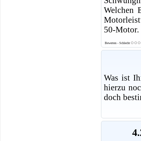
Schwungm
Welchen E
Motorleis
50-Motor.
Bewerten - Schlecht
Was ist I
hierzu no
doch best
4