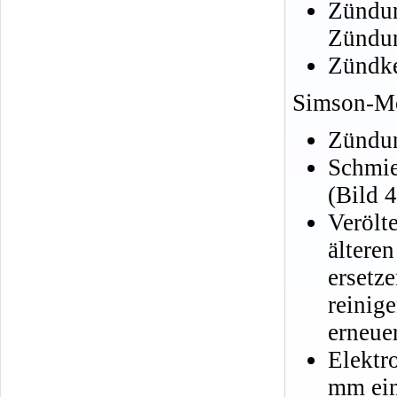
Zündun
Zündun
Zündker
Simson-Mo
Zündun
Schmie
(Bild 4
Veröl
ältere
ersetz
reinig
erneue
Elektr
mm ein