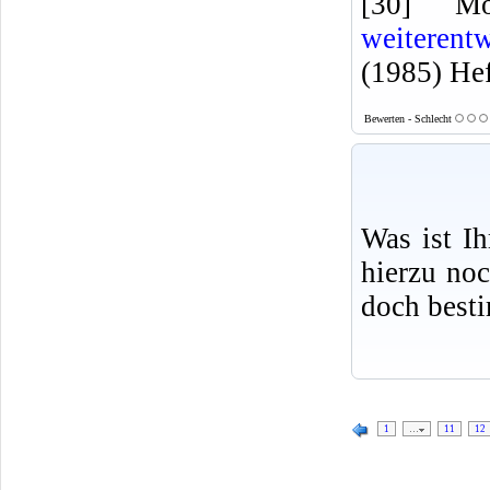
[30] Mo
weiterent
(1985) Hef
Bewerten - Schlecht
Was ist I
hierzu no
doch best
1
…
11
12