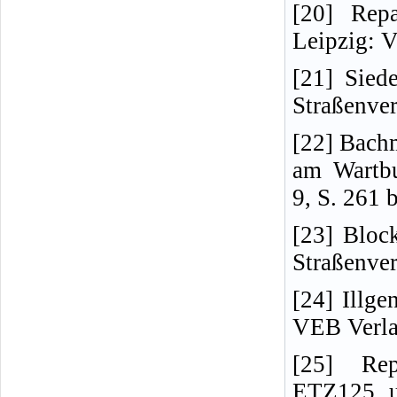
[20] Rep
Leipzig: 
[21] Sied
Straßenver
[22] Bach
am Wartbu
9, S. 261 
[23] Block
Straßenver
[24] Illge
VEB Verla
[25] Rep
ETZ125 u