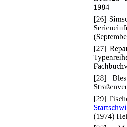
1984
[26] Simso
Serienei
(Septembe
[27] Repar
Typenrei
Fachbuchv
[28] Ble
Straßenver
[29] Fisch
Startschwi
(1974) Hef