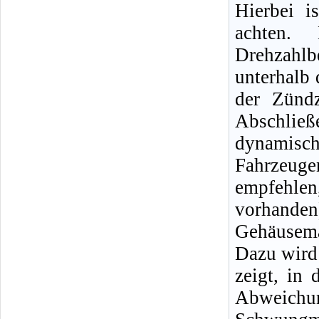
Hierbei i
achten.
Drehzahlb
unterhalb 
der Zündz
Abschließ
dynamisc
Fahrzeug
empfehle
vorhand
Gehäusem
Dazu wird 
zeigt, in
Abweic