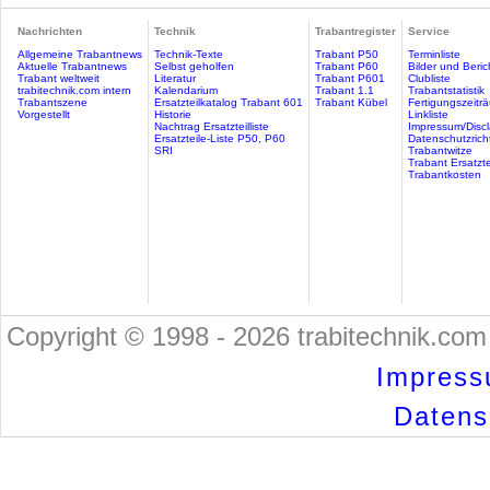
Nachrichten
Technik
Trabantregister
Service
Allgemeine Trabantnews
Technik-Texte
Trabant P50
Terminliste
Aktuelle Trabantnews
Selbst geholfen
Trabant P60
Bilder und Beric
Trabant weltweit
Literatur
Trabant P601
Clubliste
trabitechnik.com intern
Kalendarium
Trabant 1.1
Trabantstatistik
Trabantszene
Ersatzteilkatalog Trabant 601
Trabant Kübel
Fertigungszeitr
Vorgestellt
Historie
Linkliste
Nachtrag Ersatzteilliste
Impressum/Discl
Ersatzteile-Liste P50, P60
Datenschutzricht
SRI
Trabantwitze
Trabant Ersatzte
Trabantkosten
Copyright © 1998 - 2026 trabitechnik.com 
Impress
Datensc