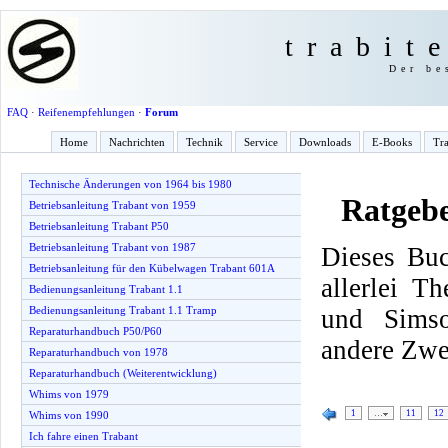
trabit
Der be
FAQ
·
Reifenempfehlungen
·
Forum
Home
Nachrichten
Technik
Service
Downloads
E-Books
Tra
Technische Änderungen von 1964 bis 1980
Ratgeb
Betriebsanleitung Trabant von 1959
Betriebsanleitung Trabant P50
Betriebsanleitung Trabant von 1987
Dieses Buc
Betriebsanleitung für den Kübelwagen Trabant 601A
allerlei T
Bedienungsanleitung Trabant 1.1
und Simso
Bedienungsanleitung Trabant 1.1 Tramp
Reparaturhandbuch P50/P60
andere Zwe
Reparaturhandbuch von 1978
Reparaturhandbuch (Weiterentwicklung)
Whims von 1979
1
…
11
12
Whims von 1990
Ich fahre einen Trabant