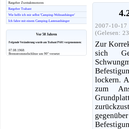
Ratgeber Zweitaktmotoren
Ratgeber Trabant
4.
Wie helfe ich mir selbst 'Camping-Wohnanhänger'
Ich fahre mit einem Camping-Lastenanhänger
2007-10-17 
(Gelesen: 2
Vor 58 Jahren
Zur Korrek
Folgende Veränderung wurde am Trabant P 601 vorgenommen:
07.08.1968:
sich G
Bremstrommelschlitze um 90° versetzt
Schwungm
Befestigu
lockern. A
zum Ans
Grundpl
zurückzu
gegenü
Befestigu