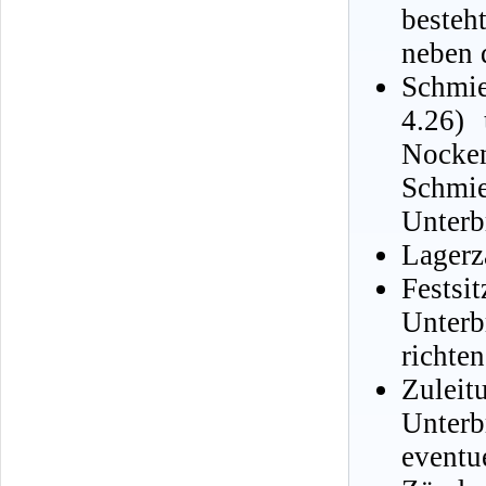
besteh
neben 
Schmie
4.26) 
Nocke
Schm
Unterb
Lagerz
Festsi
Unterb
richten
Zulei
Unter
eventu