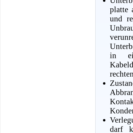
Unterb
platte
und re
Unbrau
verunr
Unterb
in e
Kabeld
rechten
Zustan
Abbra
Konta
Konden
Verleg
darf 