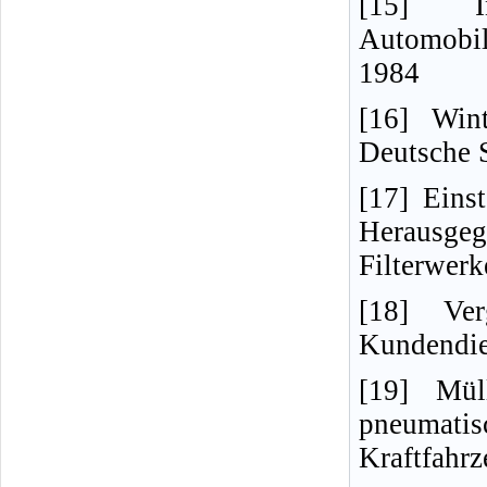
[15] In
Automobi
1984
[16] Win
Deutsche S
[17] Eins
Herausge
Filterwerk
[18] Ver
Kundendie
[19] Mül
pneumat
Kraftfahrz