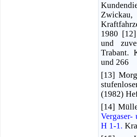
Kundendi
Zwickau,
Kraftfahr
1980 [12]
und zuve
Trabant. 
und 266
[13] Morg
stufenlos
(1982) Hef
[14] Mülle
Vergaser-
H 1-1.
Kraf