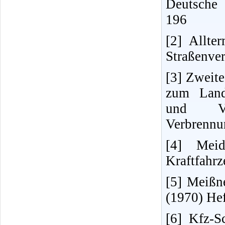
Deutsche 
196
[2] Allte
Straßenver
[3] Zweit
zum Land
und Ve
Verbrennu
[4] Meid
Kraftfahrz
[5] Meißne
(1970) Hef
[6] Kfz-S