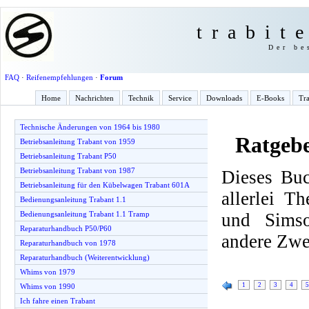
trabit
Der be
FAQ
·
Reifenempfehlungen
·
Forum
Home
Nachrichten
Technik
Service
Downloads
E-Books
Tra
Technische Änderungen von 1964 bis 1980
Ratgeb
Betriebsanleitung Trabant von 1959
Betriebsanleitung Trabant P50
Betriebsanleitung Trabant von 1987
Dieses Buc
Betriebsanleitung für den Kübelwagen Trabant 601A
allerlei T
Bedienungsanleitung Trabant 1.1
und Simso
Bedienungsanleitung Trabant 1.1 Tramp
Reparaturhandbuch P50/P60
andere Zwe
Reparaturhandbuch von 1978
Reparaturhandbuch (Weiterentwicklung)
Whims von 1979
1
2
3
4
5
Whims von 1990
Ich fahre einen Trabant