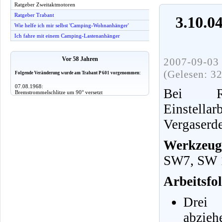
Ratgeber Zweitaktmotoren
Ratgeber Trabant
3.10.0
Wie helfe ich mir selbst 'Camping-Wohnanhänger'
Ich fahre mit einem Camping-Lastenanhänger
Vor 58 Jahren
2007-09-03 
(Gelesen: 3
Folgende Veränderung wurde am Trabant P 601 vorgenommen:
07.08.1968:
Bei Re
Bremstrommelschlitze um 90° versetzt
Einstell
Vergaserd
Werkze
SW7, SW 1
Arbeitsfol
Drei
abzieh