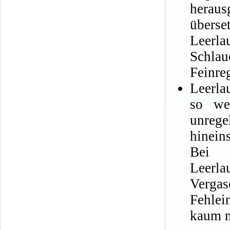
heraus
übers
Leerla
Schlau
Feinre
Leerla
so wei
unreg
hinein
Bei
Leerl
Vergas
Fehlei
kaum m