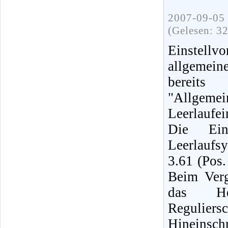
2007-09-05 
(Gelesen: 3
Einstellv
allgemei
bereit
"Allg
Leerlaufei
Die Eins
Leerlaufs
3.61 (Pos.
Beim Verg
das Her
Regulie
Hinein