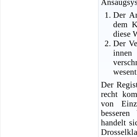
Ansaugsys
Der An
dem Kü
diese 
Der Ve
innen
versc
wesent
Der Regis
recht kom
von Einz
besseren 
handelt s
Drosselkl