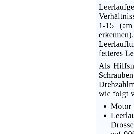
Leerlauf
Verhältni
1-15 (am
erkennen)
Leerlauflu
fetteres L
Als Hilfsm
Schraub
Drehzahlm
wie folgt 
Motor 
Lee
Drosse