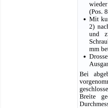
wieder
(Pos. 8
Mit ku
2) nac
und z
Schrau
mm bet
Dross
Ausgan
Bei abge
vorgenom
geschloss
Breite g
Durchm