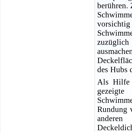
berühren. 
Schwimm
vorsicht
Schwimm
zuzüglic
ausmache
Deckelflä
des Hubs d
Als Hilfe
gezeigte
Schwimmer
Rundung v
andere
Deckeldich