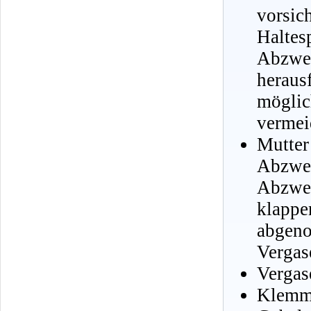
vors
Hal
Abzwe
herau
möglic
vermei
Mutte
Abzwe
Abzwe
klappe
abge
Vergas
Vergas
Klemms