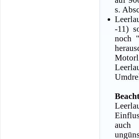
auf 90
s. Abs
Leerla
-11) s
noch "
heraus
Moto
Leerla
Umdreh
Beacht
Leerl
Einflu
auch 
ungün