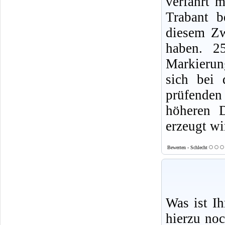
verfährt 
Trabant b
diesem Z
haben. 2
Markierung
sich bei
prüfende
höheren D
erzeugt wi
Bewerten - Schlecht
Was ist I
hierzu no