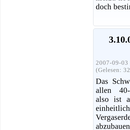
doch best
3.10
2007-09-03 
(Gelesen: 3
Das Schwi
allen 40-
also ist 
einheitlic
Vergaserde
abzubaue