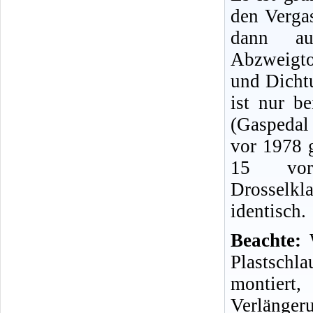
den Vergas
dann auc
Abzweigto
und Dicht
ist nur b
(Gaspedal 
vor 1978 g
15 vor
Drosselkl
identisch.
Beachte:
Plastschla
montiert,
Verlänger