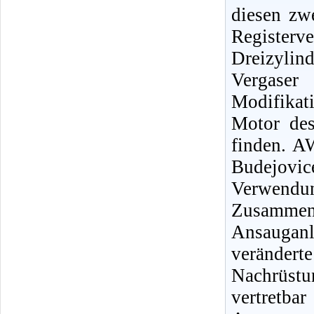
diesen zwe
Regist
Dreizyl
Vergase
Modifikat
Motor de
finden. A
Budejovic
Verwendun
Zusamme
Ansaugan
verändert
Nachrüst
vertretb