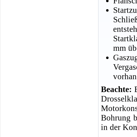
Flansc
Startz
Schlie
entst
Startk
mm übe
Gaszu
Verga
vorhan
Beachte:
B
Drosselkl
Motorkon
Bohrung b
in der Kon