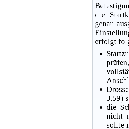
Befestig
die Start
genau ausg
Einstellu
erfolgt fo
Start
prüfen
voll
Anschla
Drosse
3.59) 
die Sc
nicht 
sollte