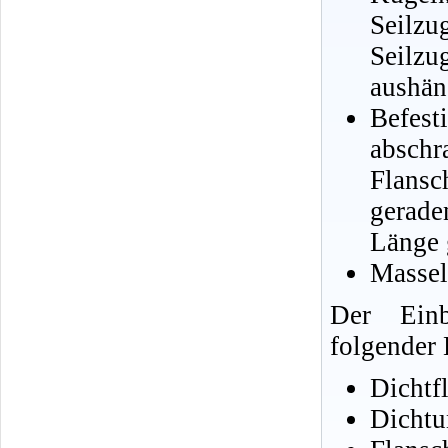
Seilzu
Seilz
aushän
Befe
absch
Flans
gerade
Länge 
Massel
Der Einb
folgender 
Dichtf
Dichtu