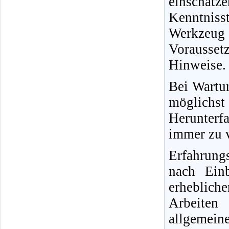
einschät
Kenntnisst
Werkzeug
Vorausse
Hinweise.
Bei Wartun
möglichs
Herunterfa
immer zu v
Erfahrung
nach Ein
erheblich
Arbeiten
allgemein