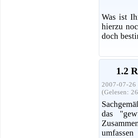
Was ist I
hierzu no
doch best
1.2 
2007-07-26 
(Gelesen: 2
Sachgemäß
das "gew
Zusammenh
umfassen