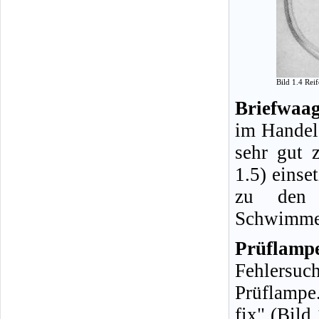
Bild 1.4 Rei
Briefwaag
im Handel 
sehr gut 
1.5) einse
zu den H
Schwimmer
Prüflamp
Fehlersuc
Prüflampe
fix" (Bild