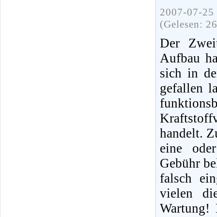
2007-07-25 
(Gelesen: 2
Der Zweit
Aufbau ha
sich in d
gefallen 
funktions
Kraftstof
handelt. Z
eine ode
Gebühr bel
falsch ei
vielen di
Wartung! 