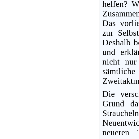
helfen? W
Zusammen
Das vorli
zur Selbs
Deshalb b
und erklä
nicht nur 
sämtliche
Zweitaktm
Die versc
Grund daf
Strauche
Neuentwic
neueren T