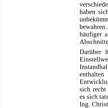
verschied
haben sich
unbekümm
bewahren.
häufiger 
Abschnitte
Darüber h
Einste
Instandha
enthalt
Entwicklu
sich rech
es sich ta
Ing. Chris