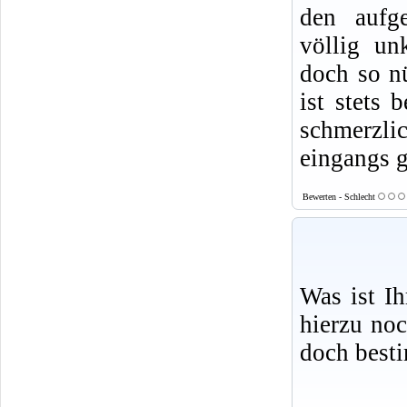
den aufge
völlig un
doch so nü
ist stets 
schmerzlic
eingangs g
Bewerten - Schlecht
Was ist I
hierzu no
doch best