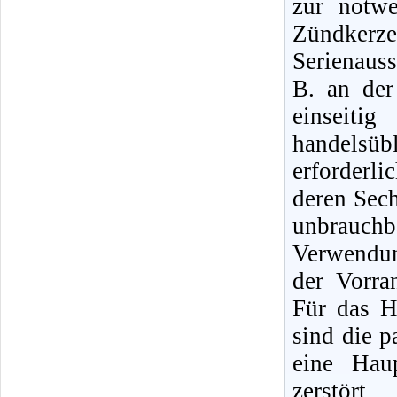
zur notw
Zündker
Serienauss
B. an de
einseit
handelsüb
erforderl
deren Sec
unbrauch
Verwendun
der Vorra
Für das H
sind die 
eine Hau
zerstör