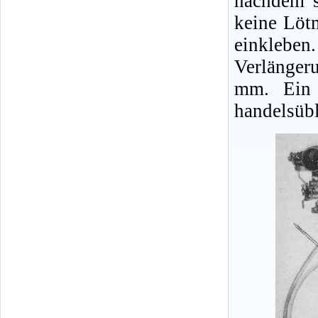
nachdem s
keine Löt
einklebe
Verlänger
mm. Ein 
handelsübl