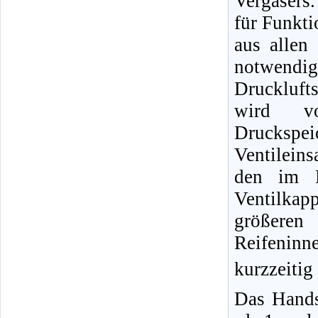
Vergasers.
für Funkti
aus allen
notwendig
Druckluft
wird vo
Druckspe
Ventileins
den im B
Ventilka
größere
Reifeninn
kurzzeitig
Das Hands