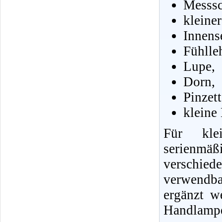
Messsc
kleine
Innens
Fühlle
Lupe,
Dorn,
Pinzet
kleine
Für klei
serienmä
verschie
verwendb
ergänzt w
Handlampe