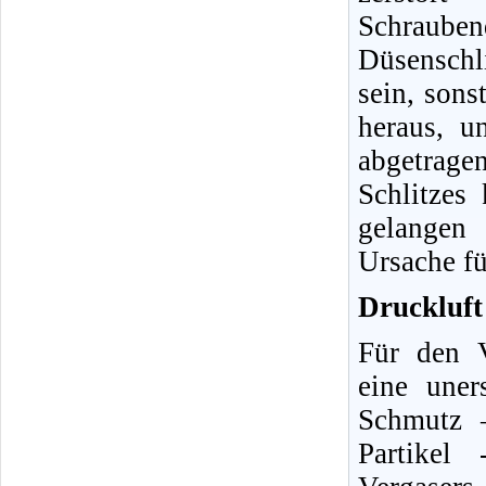
Schraube
Düsenschli
sein, sons
heraus, u
abgetrag
Schlitzes
gelangen 
Ursache fü
Druckluft 
Für den V
eine uner
Schmutz 
Partikel