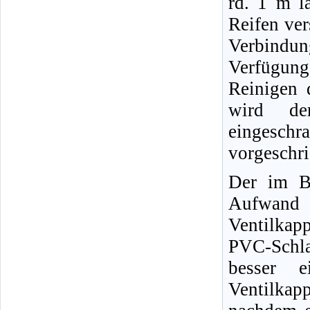
rd. 1 m l
Reifen ver
Verbindun
Verfügun
Reinigen 
wird der
eingeschr
vorgeschr
Der im Bi
Aufwand 
Ventilkap
PVC-Schl
besser e
Ventilkap