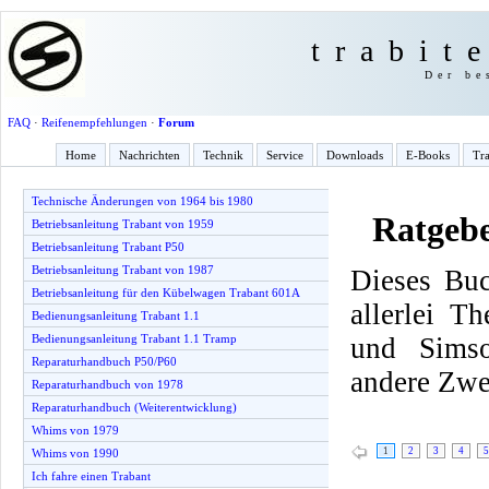
trabit
Der be
FAQ
·
Reifenempfehlungen
·
Forum
Home
Nachrichten
Technik
Service
Downloads
E-Books
Tra
Technische Änderungen von 1964 bis 1980
Ratgeb
Betriebsanleitung Trabant von 1959
Betriebsanleitung Trabant P50
Betriebsanleitung Trabant von 1987
Dieses Buc
Betriebsanleitung für den Kübelwagen Trabant 601A
allerlei T
Bedienungsanleitung Trabant 1.1
und Simso
Bedienungsanleitung Trabant 1.1 Tramp
Reparaturhandbuch P50/P60
andere Zwe
Reparaturhandbuch von 1978
Reparaturhandbuch (Weiterentwicklung)
Whims von 1979
1
2
3
4
5
Whims von 1990
Ich fahre einen Trabant