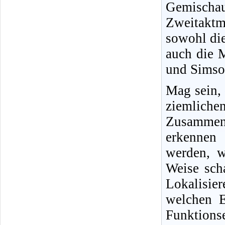
Gemisch
Zweitakt
sowohl di
auch die 
und Simson
Mag sein,
ziemliche
Zusammenh
erkennen 
werden, w
Weise sch
Lokalisi
welchen E
Funktio