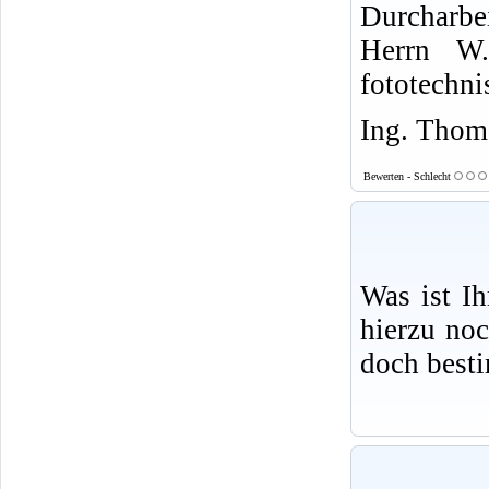
Durcharbe
Herrn W.
fototechni
Ing. Thoma
Bewerten - Schlecht
Was ist I
hierzu no
doch best