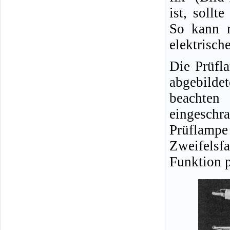
ist, sollt
So kann m
elektrisch
Die Prüfl
abgebild
beachten
eingeschra
Prüflampe
Zweifelsfa
Funktion p