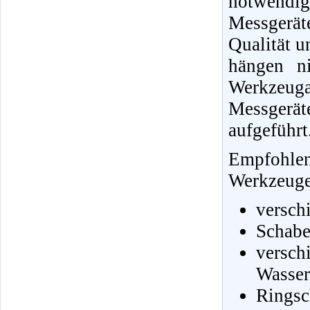
notwendi
Messgerä
Qualität u
hängen ni
Werkzeug
Messgerä
aufgeführt
Empfohle
Werkzeuge 
versch
Schabe
vers
Wasser
Ringsc