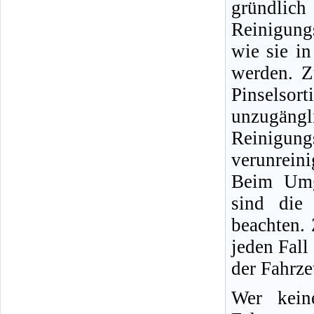
gründlic
Reinigung
wie sie i
werden. Z
Pinselso
unzugängli
Reinigun
verunreini
Beim Umg
sind die 
beachten.
jeden Fall
der Fahrz
Wer kein