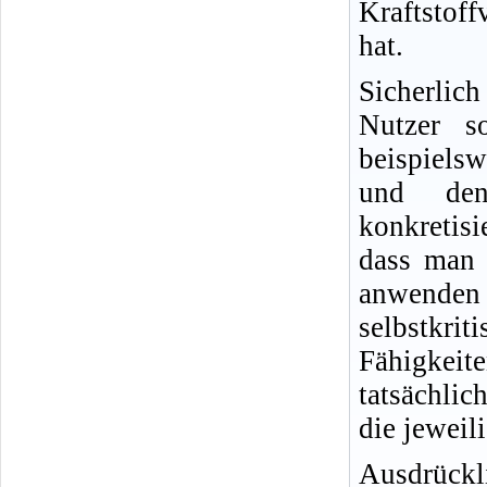
Kraftstof
hat.
Sicherlic
Nutzer s
beispielsw
und den
konkretisi
dass man 
anwende
selbstkr
Fähigkeit
tatsächlic
die jeweil
Ausdrückl