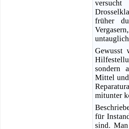
versucht
Drosselkl
früher d
Vergasern,
untauglich
Gewusst w
Hilfestel
sondern a
Mittel und
Reparatur
mitunter k
Beschrieb
für Insta
sind. Man