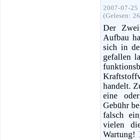
2007-07-25 
(Gelesen: 2
Der Zweit
Aufbau ha
sich in d
gefallen 
funktions
Kraftstof
handelt. Z
eine ode
Gebühr bel
falsch ei
vielen di
Wartung! 