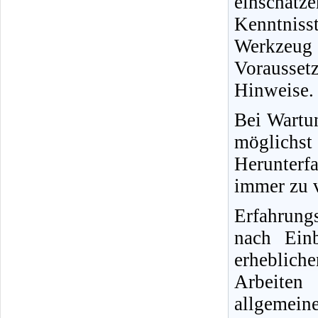
einschät
Kenntnisst
Werkzeug
Vorausse
Hinweise.
Bei Wartun
möglichs
Herunterfa
immer zu v
Erfahrung
nach Ein
erheblich
Arbeiten
allgemein