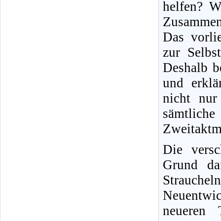
helfen? W
Zusammen
Das vorli
zur Selbs
Deshalb b
und erklä
nicht nur 
sämtliche
Zweitaktm
Die versc
Grund daf
Strauche
Neuentwic
neueren T