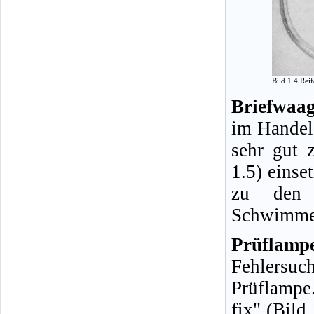
Bild 1.4 Rei
Briefwaag
im Handel 
sehr gut 
1.5) einse
zu den H
Schwimmer
Prüflamp
Fehlersuc
Prüflampe
fix" (Bild