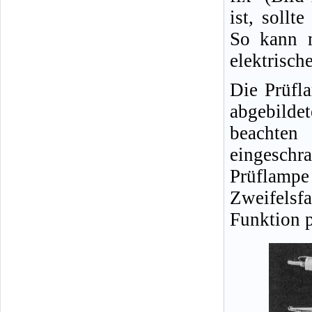
ist, sollt
So kann m
elektrisch
Die Prüfl
abgebild
beachten
eingeschra
Prüflampe
Zweifelsfa
Funktion p