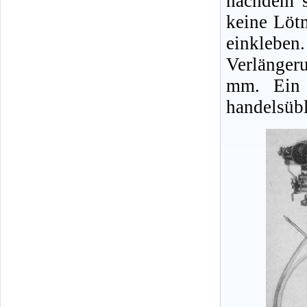
nachdem s
keine Löt
einklebe
Verlänger
mm. Ein 
handelsübl