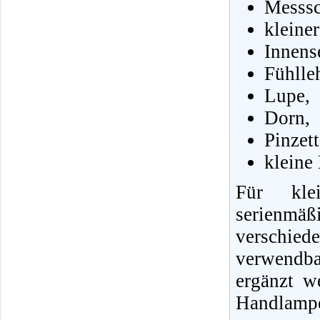
Messsc
kleine
Innens
Fühlle
Lupe,
Dorn,
Pinzet
kleine
Für klei
serienmä
verschie
verwendb
ergänzt w
Handlampe