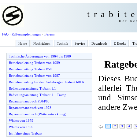
trabit
Der be
FAQ
·
Reifenempfehlungen
·
Forum
Home
Nachrichten
Technik
Service
Downloads
E-Books
Tra
Technische Änderungen von 1964 bis 1980
Ratgeb
Betriebsanleitung Trabant von 1959
Betriebsanleitung Trabant P50
Betriebsanleitung Trabant von 1987
Dieses Buc
Betriebsanleitung für den Kübelwagen Trabant 601A
allerlei T
Bedienungsanleitung Trabant 1.1
und Simso
Bedienungsanleitung Trabant 1.1 Tramp
Reparaturhandbuch P50/P60
andere Zwe
Reparaturhandbuch von 1978
Reparaturhandbuch (Weiterentwicklung)
Whims von 1979
1
2
3
4
5
Whims von 1990
Ich fahre einen Trabant