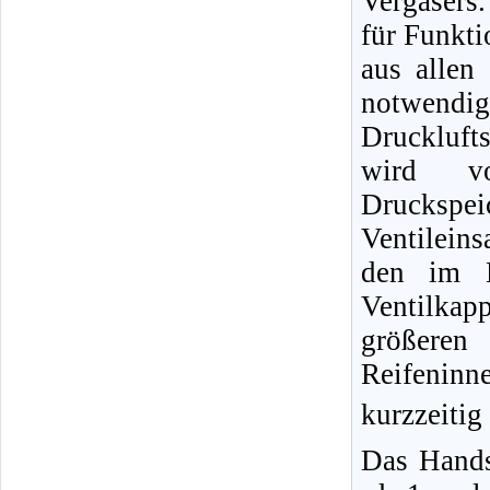
Vergasers.
für Funkti
aus allen
notwendig
Druckluft
wird vo
Druckspe
Ventileins
den im B
Ventilka
größere
Reifeninn
kurzzeitig
Das Hands