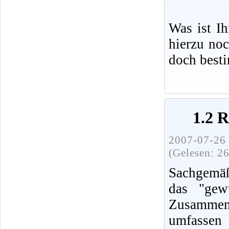
Was ist I
hierzu no
doch best
1.2 
2007-07-26 
(Gelesen: 2
Sachgemäß
das "gew
Zusammenh
umfassen