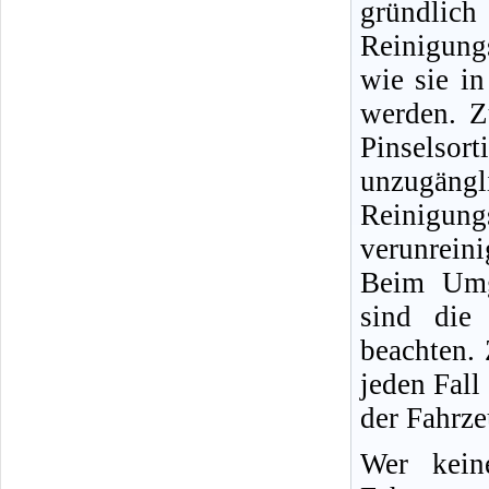
gründlic
Reinigung
wie sie i
werden. Z
Pinselso
unzugängli
Reinigun
verunreini
Beim Umg
sind die 
beachten.
jeden Fall
der Fahrz
Wer kein