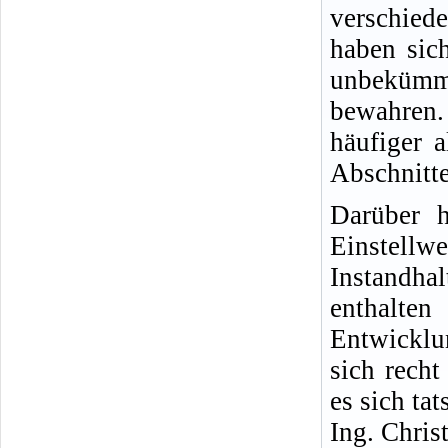
verschied
haben sich
unbekümm
bewahren.
häufiger 
Abschnitte
Darüber h
Einste
Instandha
enthalt
Entwicklu
sich rech
es sich ta
Ing. Chris