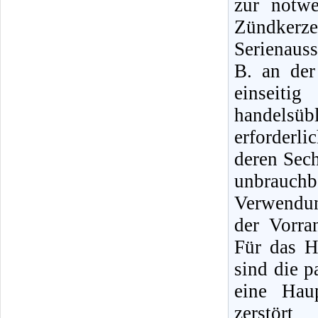
zur notw
Zündker
Serienauss
B. an de
einseit
handelsüb
erforderl
deren Sec
unbrauch
Verwendun
der Vorra
Für das H
sind die 
eine Hau
zerstör