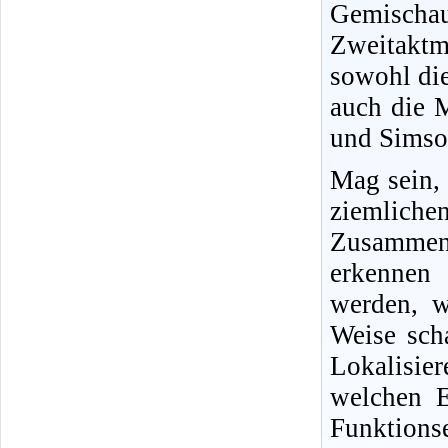
Gemisch
Zweitakt
sowohl di
auch die 
und Simson
Mag sein,
ziemliche
Zusammenh
erkennen 
werden, w
Weise sch
Lokalisi
welchen E
Funktio