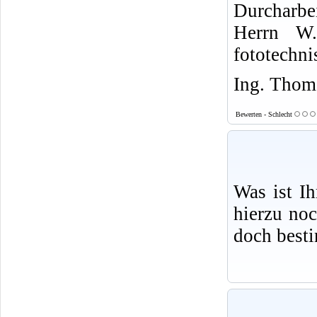
Durcharbe
Herrn W.
fototechni
Ing. Thoma
Bewerten - Schlecht
Was ist I
hierzu no
doch best