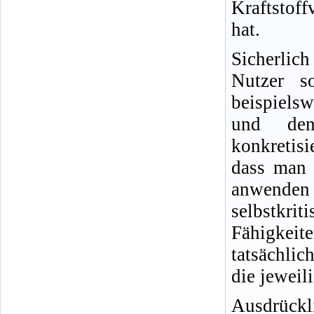
Kraftstof
hat.
Sicherlic
Nutzer s
beispielsw
und den
konkretisi
dass man 
anwende
selbstkr
Fähigkeit
tatsächlic
die jeweil
Ausdrückl