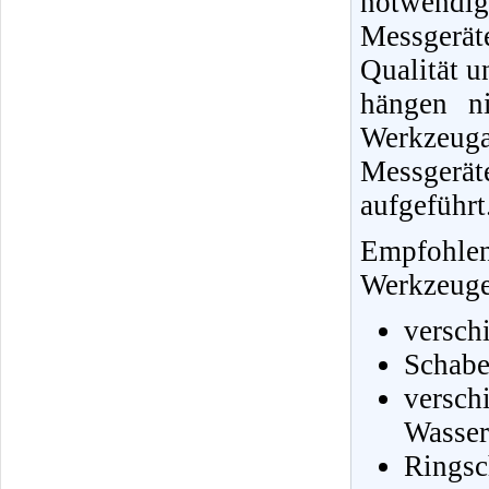
notwendi
Messgerä
Qualität u
hängen ni
Werkzeug
Messgerä
aufgeführt
Empfohle
Werkzeuge 
versch
Schabe
vers
Wasser
Ringsc