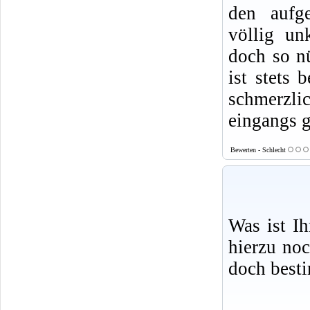
den aufge
völlig un
doch so nü
ist stets 
schmerzlic
eingangs g
Bewerten - Schlecht
Was ist I
hierzu no
doch best