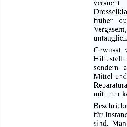
versucht
Drosselkl
früher d
Vergasern,
untauglich
Gewusst w
Hilfestel
sondern a
Mittel und
Reparatur
mitunter k
Beschrieb
für Insta
sind. Man