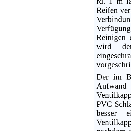
rd. 1 m l
Reifen ver
Verbindun
Verfügun
Reinigen 
wird der
eingeschr
vorgeschr
Der im Bi
Aufwand 
Ventilkap
PVC-Schl
besser e
Ventilkap