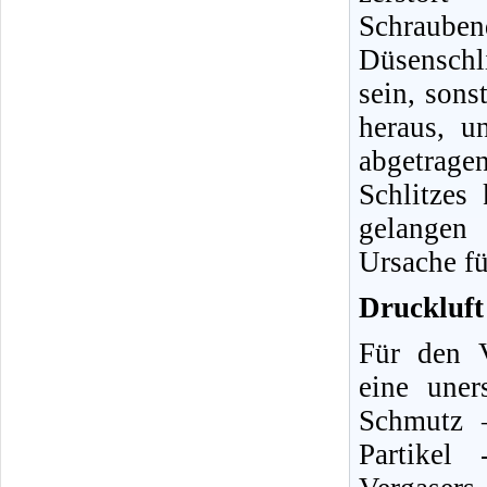
Schraube
Düsenschli
sein, sons
heraus, u
abgetrag
Schlitzes
gelangen 
Ursache fü
Druckluft 
Für den V
eine uner
Schmutz 
Partikel