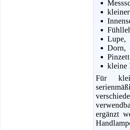
Messsc
kleine
Innens
Fühlle
Lupe,
Dorn,
Pinzet
kleine
Für klei
serienmä
verschie
verwendb
ergänzt w
Handlampe