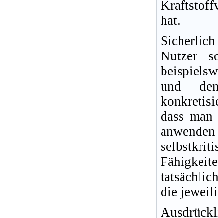
Kraftstof
hat.
Sicherlic
Nutzer s
beispielsw
und den
konkretisi
dass man 
anwende
selbstkr
Fähigkeit
tatsächlic
die jeweil
Ausdrückl