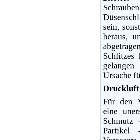
Schraube
Düsenschli
sein, sons
heraus, u
abgetrag
Schlitzes
gelangen 
Ursache fü
Druckluft 
Für den V
eine uner
Schmutz 
Partikel