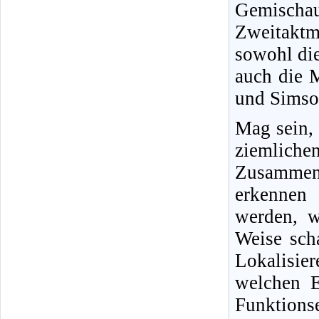
Gemisch
Zweitakt
sowohl di
auch die 
und Simson
Mag sein,
ziemliche
Zusammenh
erkennen 
werden, w
Weise sch
Lokalisi
welchen E
Funktio