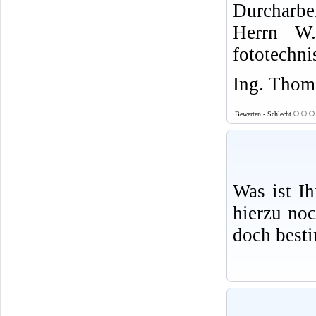
Durcharbe
Herrn W.
fototechni
Ing. Thoma
Bewerten - Schlecht
Was ist I
hierzu no
doch best