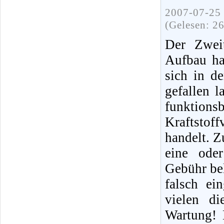
2007-07-25 
(Gelesen: 2
Der Zweit
Aufbau ha
sich in d
gefallen 
funktions
Kraftstof
handelt. Z
eine ode
Gebühr bel
falsch ei
vielen di
Wartung! 