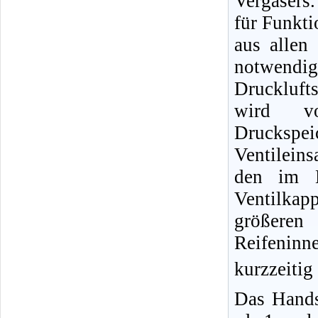
Vergasers.
für Funkti
aus allen
notwendig
Druckluft
wird vo
Druckspe
Ventileins
den im B
Ventilka
größere
Reifeninn
kurzzeitig
Das Hands