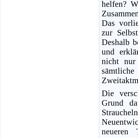
helfen? W
Zusammen
Das vorli
zur Selbs
Deshalb b
und erklä
nicht nur 
sämtliche
Zweitaktm
Die versc
Grund daf
Strauche
Neuentwic
neueren T