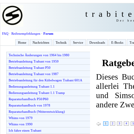
trabit
Der be
FAQ
·
Reifenempfehlungen
·
Forum
Home
Nachrichten
Technik
Service
Downloads
E-Books
Tra
Technische Änderungen von 1964 bis 1980
Ratgeb
Betriebsanleitung Trabant von 1959
Betriebsanleitung Trabant P50
Betriebsanleitung Trabant von 1987
Dieses Buc
Betriebsanleitung für den Kübelwagen Trabant 601A
allerlei T
Bedienungsanleitung Trabant 1.1
und Simso
Bedienungsanleitung Trabant 1.1 Tramp
Reparaturhandbuch P50/P60
andere Zwe
Reparaturhandbuch von 1978
Reparaturhandbuch (Weiterentwicklung)
Whims von 1979
1
2
3
4
5
Whims von 1990
Ich fahre einen Trabant