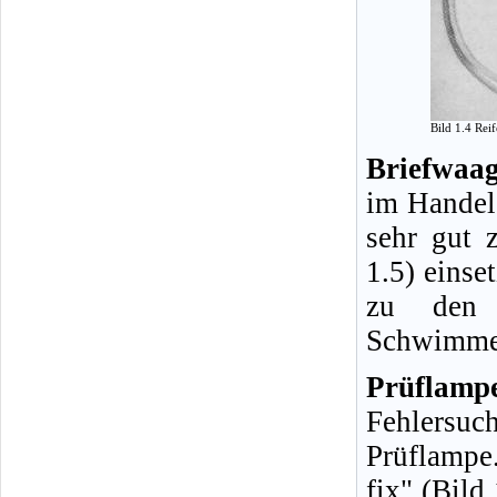
Bild 1.4 Rei
Briefwaag
im Handel 
sehr gut 
1.5) einse
zu den H
Schwimmer
Prüflamp
Fehlersuc
Prüflampe
fix" (Bild