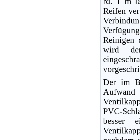
rd. 1 m l
Reifen ver
Verbindun
Verfügun
Reinigen 
wird der
eingeschr
vorgeschr
Der im Bi
Aufwand 
Ventilkap
PVC-Schl
besser e
Ventilkap