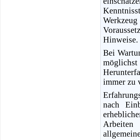
einschät
Kenntnisst
Werkzeug
Vorausse
Hinweise.
Bei Wartun
möglichs
Herunterfa
immer zu v
Erfahrung
nach Ein
erheblich
Arbeiten
allgemein