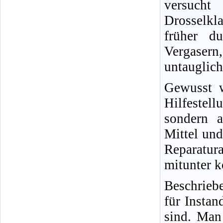
versucht
Drosselkl
früher d
Vergasern,
untauglich
Gewusst w
Hilfestel
sondern a
Mittel und
Reparatur
mitunter k
Beschrieb
für Insta
sind. Man