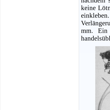
nachdem s
keine Löt
einklebe
Verlänger
mm. Ein 
handelsübl