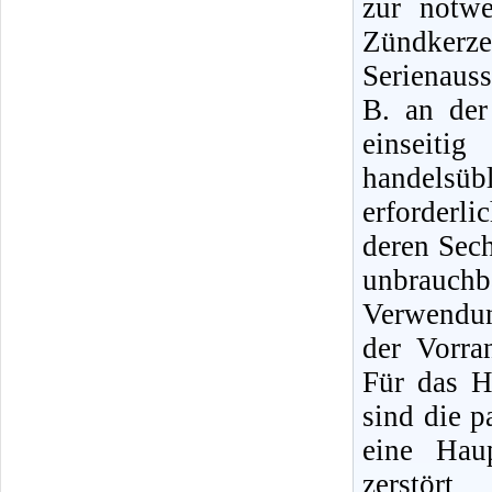
zur notw
Zündker
Serienauss
B. an de
einseit
handelsüb
erforderl
deren Sec
unbrauch
Verwendun
der Vorra
Für das H
sind die 
eine Hau
zerstör