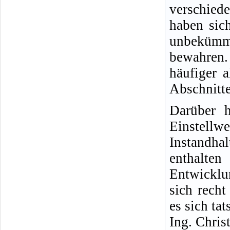
verschied
haben sich
unbekümm
bewahren.
häufiger 
Abschnitte
Darüber h
Einste
Instandha
enthalt
Entwicklu
sich rech
es sich ta
Ing. Chris