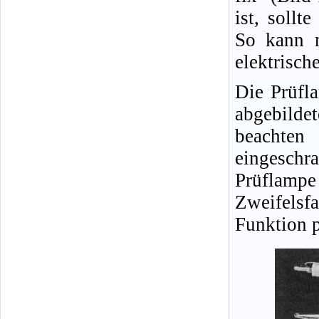
ist, sollt
So kann m
elektrisch
Die Prüfl
abgebild
beachten
eingeschra
Prüflampe
Zweifelsfa
Funktion p