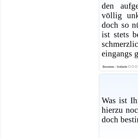
den aufge
völlig un
doch so nü
ist stets 
schmerzlic
eingangs g
Bewerten - Schlecht
Was ist I
hierzu no
doch best