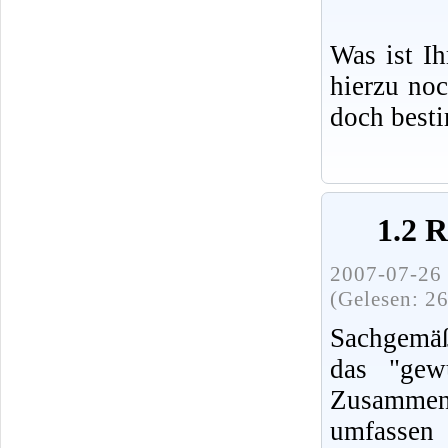
Was ist I
hierzu no
doch best
1.2 
2007-07-26 
(Gelesen: 2
Sachgemäß
das "gew
Zusammenh
umfassen