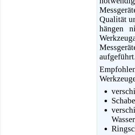
notwendi
Messgerä
Qualität u
hängen ni
Werkzeug
Messgerä
aufgeführt
Empfohle
Werkzeuge 
versch
Schabe
vers
Wasser
Ringsc