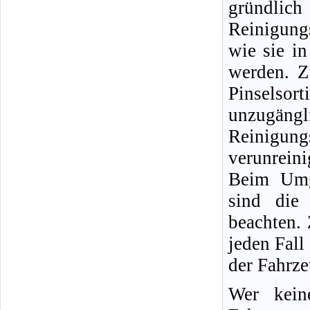
gründlic
Reinigung
wie sie i
werden. Z
Pinselso
unzugängli
Reinigun
verunreini
Beim Umg
sind die 
beachten.
jeden Fall
der Fahrz
Wer kein