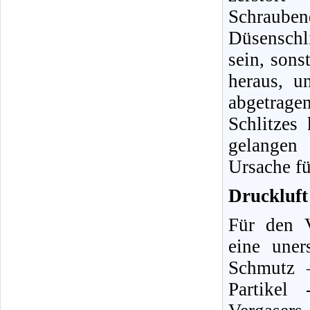
Schraube
Düsenschli
sein, sons
heraus, u
abgetrag
Schlitzes
gelangen 
Ursache fü
Druckluft 
Für den V
eine uner
Schmutz 
Partikel