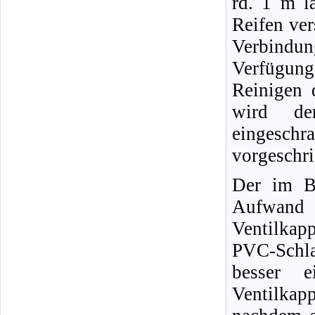
rd. 1 m l
Reifen ver
Verbindun
Verfügun
Reinigen 
wird der
eingeschr
vorgeschr
Der im Bi
Aufwand 
Ventilkap
PVC-Schl
besser e
Ventilkap