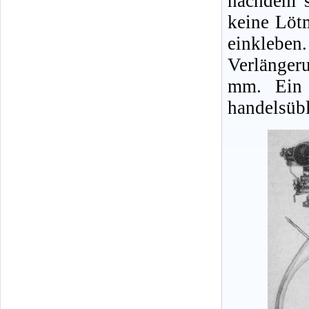
nachdem s
keine Löt
einklebe
Verlänger
mm. Ein 
handelsübl