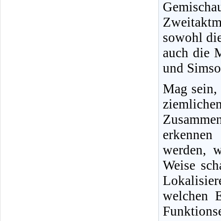
Gemisch
Zweitakt
sowohl di
auch die 
und Simson
Mag sein,
ziemliche
Zusammenh
erkennen 
werden, w
Weise sch
Lokalisi
welchen E
Funktio