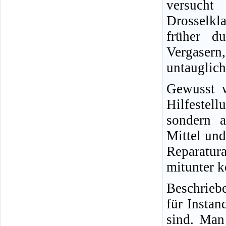
versucht
Drosselkl
früher d
Vergasern,
untauglich
Gewusst w
Hilfestel
sondern a
Mittel und
Reparatur
mitunter k
Beschrieb
für Insta
sind. Man