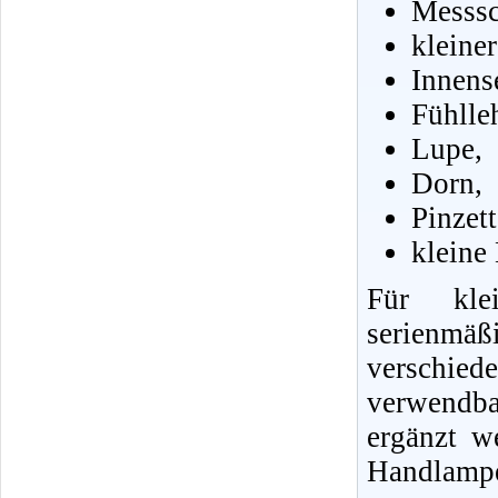
Messsc
kleine
Innens
Fühlle
Lupe,
Dorn,
Pinzet
kleine
Für klei
serienmä
verschie
verwendb
ergänzt w
Handlampe