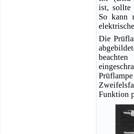
ist, sollt
So kann m
elektrisch
Die Prüfl
abgebild
beachten
eingeschra
Prüflampe
Zweifelsfa
Funktion p