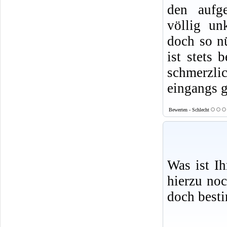
den aufge
völlig un
doch so nü
ist stets 
schmerzlic
eingangs g
Bewerten - Schlecht
Was ist I
hierzu no
doch best