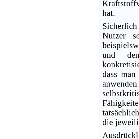
Kraftstof
hat.
Sicherlic
Nutzer s
beispielsw
und den
konkretisi
dass man 
anwende
selbstkr
Fähigkeit
tatsächlic
die jeweil
Ausdrückl