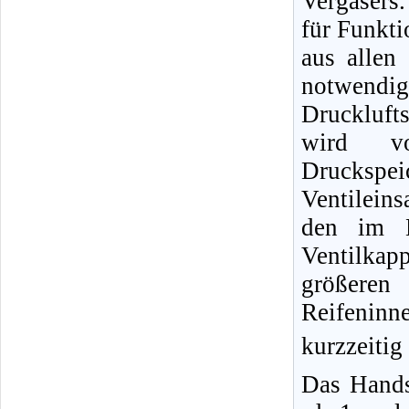
Vergasers.
für Funkti
aus allen
notwendig
Druckluft
wird vo
Druckspe
Ventileins
den im B
Ventilka
größere
Reifeninn
kurzzeitig
Das Hands