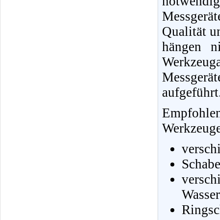
notwendi
Messgerä
Qualität u
hängen ni
Werkzeug
Messgerä
aufgeführt
Empfohle
Werkzeuge 
versch
Schabe
vers
Wasser
Ringsc