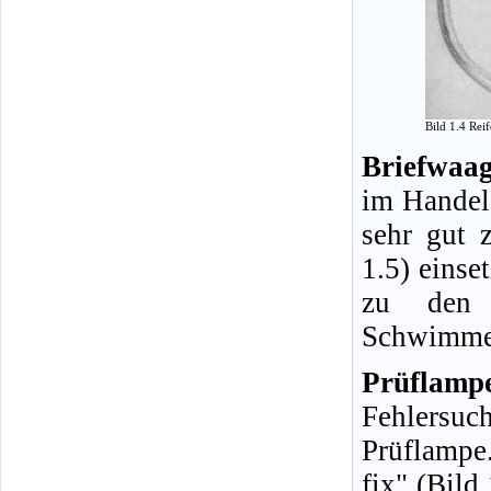
Bild 1.4 Rei
Briefwaag
im Handel 
sehr gut 
1.5) einse
zu den H
Schwimmer
Prüflamp
Fehlersuc
Prüflampe
fix" (Bild