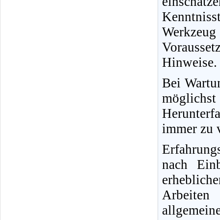
einschät
Kenntnisst
Werkzeug
Vorausse
Hinweise.
Bei Wartun
möglichs
Herunterfa
immer zu v
Erfahrung
nach Ein
erheblich
Arbeiten
allgemein