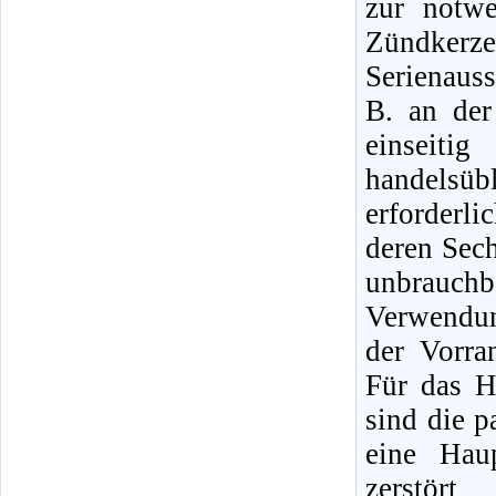
zur notw
Zündker
Serienauss
B. an de
einseit
handelsüb
erforderl
deren Sec
unbrauch
Verwendun
der Vorra
Für das H
sind die 
eine Hau
zerstör