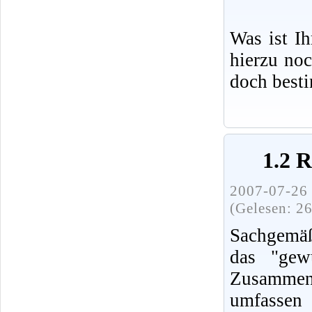
Was ist I
hierzu no
doch best
1.2 
2007-07-26 
(Gelesen: 2
Sachgemäß
das "gew
Zusammenh
umfassen