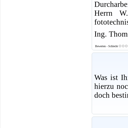
Durcharbe
Herrn W.
fototechni
Ing. Thoma
Bewerten - Schlecht
Was ist I
hierzu no
doch best