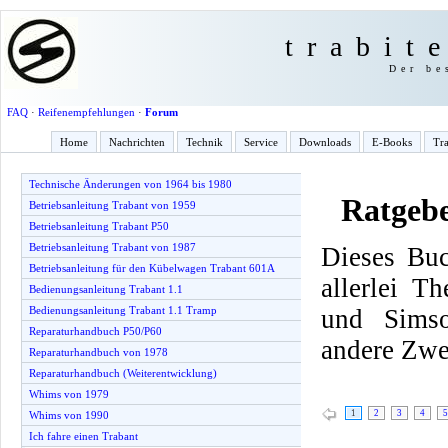
trabit
Der be
FAQ
·
Reifenempfehlungen
·
Forum
Home
Nachrichten
Technik
Service
Downloads
E-Books
Tra
Technische Änderungen von 1964 bis 1980
Ratgeb
Betriebsanleitung Trabant von 1959
Betriebsanleitung Trabant P50
Betriebsanleitung Trabant von 1987
Dieses Buc
Betriebsanleitung für den Kübelwagen Trabant 601A
allerlei T
Bedienungsanleitung Trabant 1.1
und Simso
Bedienungsanleitung Trabant 1.1 Tramp
Reparaturhandbuch P50/P60
andere Zwe
Reparaturhandbuch von 1978
Reparaturhandbuch (Weiterentwicklung)
Whims von 1979
1
2
3
4
5
Whims von 1990
Ich fahre einen Trabant