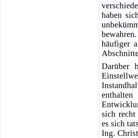
verschied
haben sich
unbekümm
bewahren.
häufiger 
Abschnitte
Darüber h
Einste
Instandha
enthalt
Entwicklu
sich rech
es sich ta
Ing. Chris