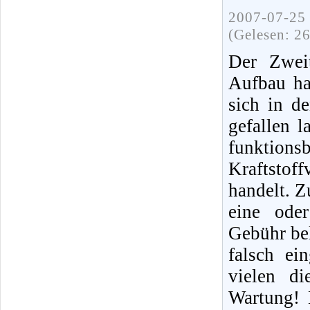
2007-07-25 
(Gelesen: 2
Der Zweit
Aufbau ha
sich in d
gefallen 
funktions
Kraftstof
handelt. Z
eine ode
Gebühr bel
falsch ei
vielen di
Wartung! 