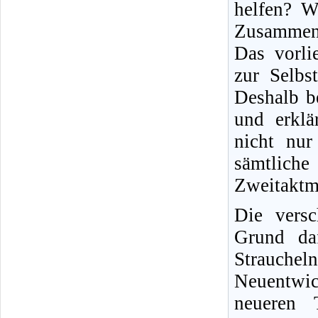
helfen? W
Zusammen
Das vorli
zur Selbs
Deshalb b
und erklä
nicht nur 
sämtliche
Zweitaktm
Die versc
Grund daf
Strauche
Neuentwic
neueren T