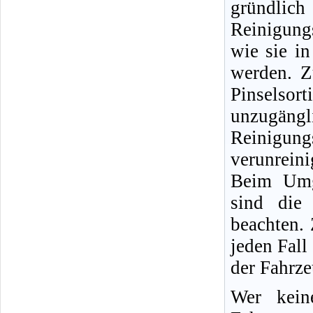
gründlic
Reinigung
wie sie i
werden. Z
Pinselso
unzugängli
Reinigun
verunreini
Beim Umg
sind die 
beachten.
jeden Fall
der Fahrz
Wer kein