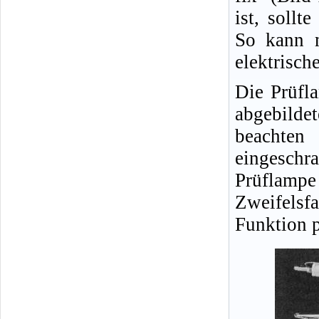
ist, sollt
So kann m
elektrisch
Die Prüfl
abgebild
beachten
eingeschra
Prüflampe
Zweifelsfa
Funktion p