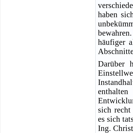
verschied
haben sich
unbekümm
bewahren.
häufiger 
Abschnitte
Darüber h
Einste
Instandha
enthalt
Entwicklu
sich rech
es sich ta
Ing. Chris