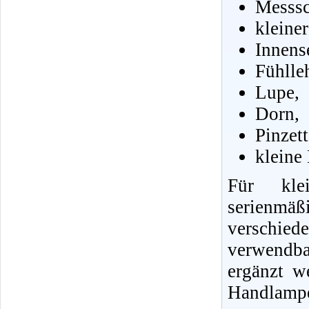
Messsc
kleine
Innens
Fühlle
Lupe,
Dorn,
Pinzet
kleine
Für klei
serienmä
verschie
verwendb
ergänzt w
Handlampe