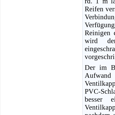
rd. 1 m l
Reifen ver
Verbindun
Verfügun
Reinigen 
wird der
eingeschr
vorgeschr
Der im Bi
Aufwand 
Ventilkap
PVC-Schl
besser e
Ventilkap