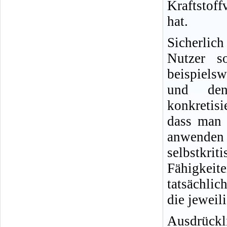
Kraftstof
hat.
Sicherlic
Nutzer s
beispielsw
und den
konkretisi
dass man 
anwende
selbstkr
Fähigkeit
tatsächlic
die jeweil
Ausdrückl