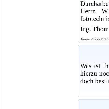
Durcharbe
Herrn W.
fototechni
Ing. Thoma
Bewerten - Schlecht
Was ist I
hierzu no
doch best