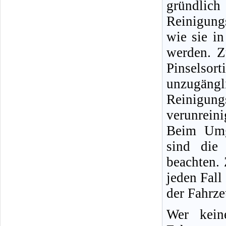
gründlic
Reinigung
wie sie i
werden. Z
Pinselso
unzugängli
Reinigun
verunreini
Beim Umg
sind die 
beachten.
jeden Fall
der Fahrz
Wer kein