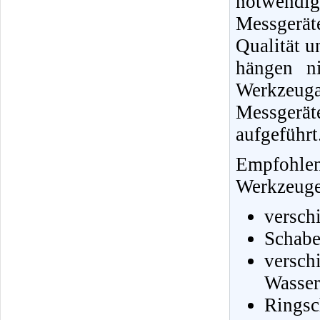
notwendi
Messgerä
Qualität u
hängen ni
Werkzeug
Messgerä
aufgeführt
Empfohle
Werkzeuge 
versch
Schabe
vers
Wasser
Ringsc