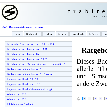
trabit
Der be
FAQ
·
Reifenempfehlungen
·
Forum
Home
Nachrichten
Technik
Service
Downloads
E-Books
Tra
Technische Änderungen von 1964 bis 1980
Ratgeb
Betriebsanleitung Trabant von 1959
Betriebsanleitung Trabant P50
Betriebsanleitung Trabant von 1987
Dieses Buc
Betriebsanleitung für den Kübelwagen Trabant 601A
allerlei T
Bedienungsanleitung Trabant 1.1
und Simso
Bedienungsanleitung Trabant 1.1 Tramp
Reparaturhandbuch P50/P60
andere Zwe
Reparaturhandbuch von 1978
Reparaturhandbuch (Weiterentwicklung)
Whims von 1979
1
2
3
4
5
Whims von 1990
Ich fahre einen Trabant