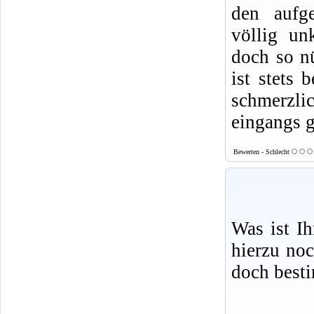
den aufge
völlig un
doch so nü
ist stets 
schmerzlic
eingangs g
Bewerten - Schlecht
Was ist I
hierzu no
doch best