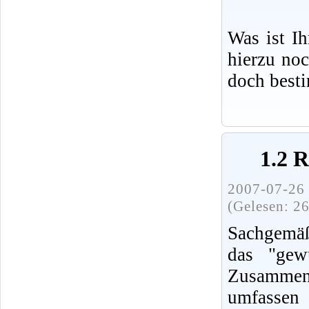
Was ist I
hierzu no
doch best
1.2 
2007-07-26 
(Gelesen: 2
Sachgemäß
das "gew
Zusammenh
umfassen