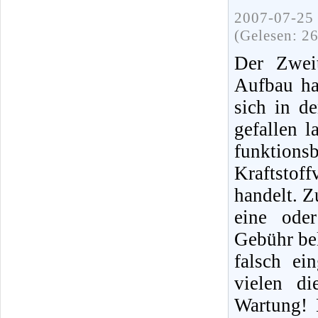
2007-07-25 
(Gelesen: 2
Der Zweit
Aufbau ha
sich in d
gefallen 
funktions
Kraftstof
handelt. Z
eine ode
Gebühr bel
falsch ei
vielen di
Wartung! 