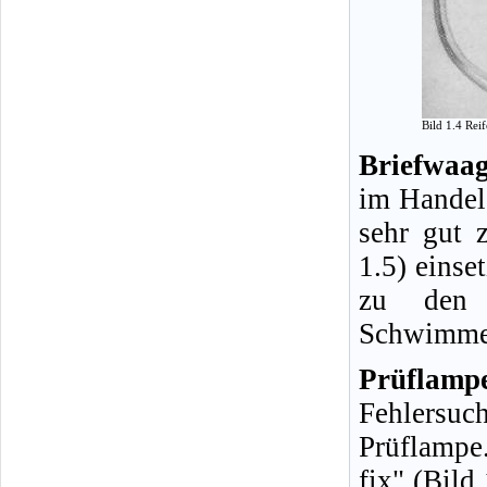
Bild 1.4 Rei
Briefwaag
im Handel 
sehr gut 
1.5) einse
zu den H
Schwimmer
Prüflamp
Fehlersuc
Prüflampe
fix" (Bild