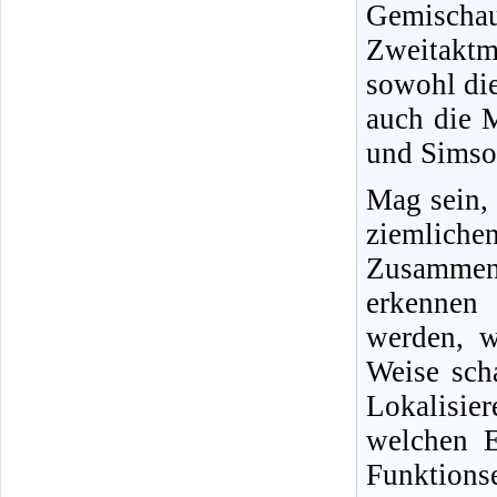
Gemisch
Zweitakt
sowohl di
auch die 
und Simson
Mag sein,
ziemliche
Zusammenh
erkennen 
werden, w
Weise sch
Lokalisi
welchen E
Funktio