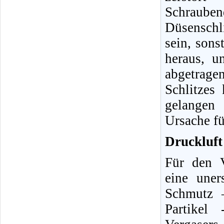
Schraube
Düsenschli
sein, sons
heraus, u
abgetrag
Schlitzes
gelangen 
Ursache fü
Druckluft 
Für den V
eine uner
Schmutz 
Partikel