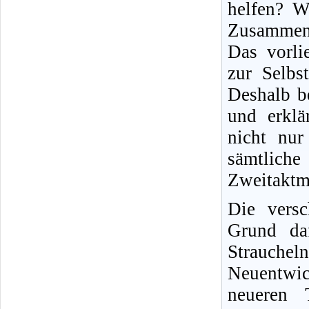
helfen? W
Zusammen
Das vorli
zur Selbs
Deshalb b
und erklä
nicht nur 
sämtliche
Zweitaktm
Die versc
Grund daf
Strauche
Neuentwic
neueren T