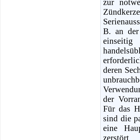
zur notw
Zündker
Serienauss
B. an de
einseit
handelsüb
erforderl
deren Sec
unbrauch
Verwendun
der Vorra
Für das H
sind die 
eine Hau
zerstör