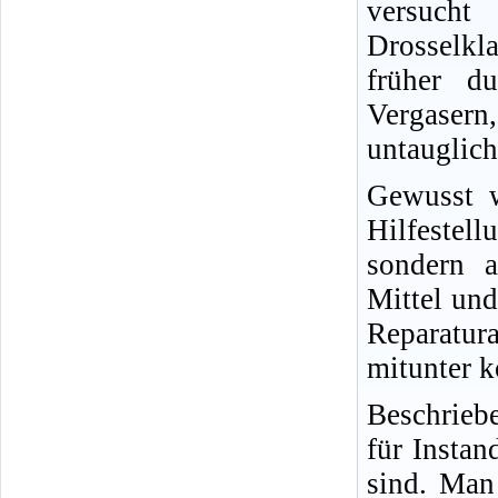
versucht
Drosselkl
früher d
Vergasern,
untauglich
Gewusst w
Hilfestel
sondern a
Mittel und
Reparatur
mitunter k
Beschrieb
für Insta
sind. Man