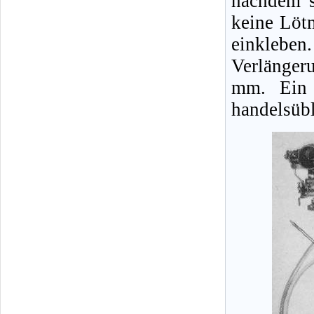
nachdem s
keine Löt
einklebe
Verlänger
mm. Ein 
handelsübl