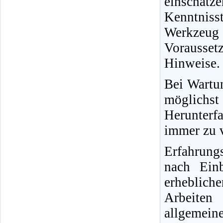
einschät
Kenntnisst
Werkzeug
Vorausse
Hinweise.
Bei Wartun
möglichs
Herunterfa
immer zu v
Erfahrung
nach Ein
erheblich
Arbeiten
allgemein