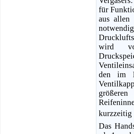
Vergasers.
für Funkti
aus allen
notwendig
Druckluft
wird vo
Druckspe
Ventileins
den im B
Ventilka
größere
Reifeninn
kurzzeitig
Das Hands