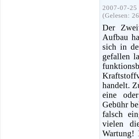
2007-07-25 
(Gelesen: 2
Der Zweit
Aufbau ha
sich in d
gefallen 
funktions
Kraftstof
handelt. Z
eine ode
Gebühr bel
falsch ei
vielen di
Wartung! 