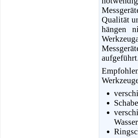
notwendi
Messgerä
Qualität u
hängen ni
Werkzeug
Messgerä
aufgeführt
Empfohle
Werkzeuge 
versch
Schabe
vers
Wasser
Ringsc