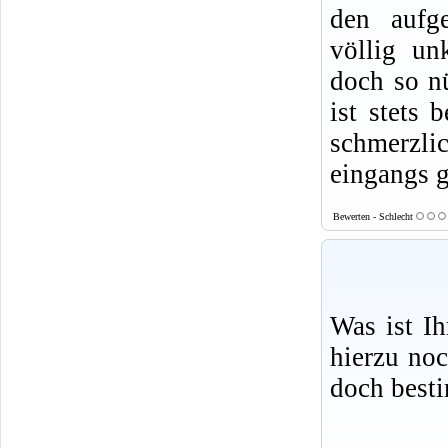
den aufge
völlig un
doch so nü
ist stets 
schmerzlic
eingangs g
Bewerten - Schlecht
Was ist I
hierzu no
doch best