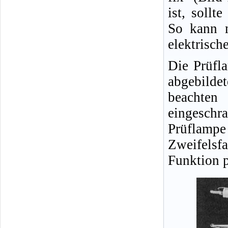
ist, sollt
So kann m
elektrisch
Die Prüfl
abgebild
beachten
eingeschra
Prüflampe
Zweifelsfa
Funktion p