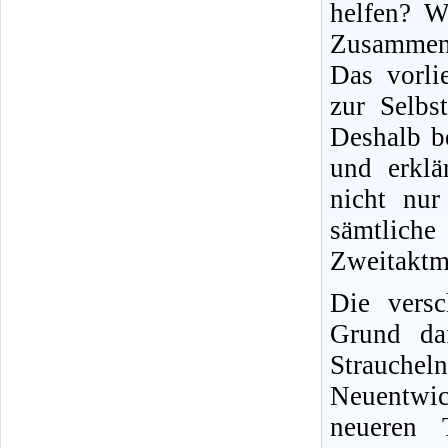
helfen? W
Zusammen
Das vorli
zur Selbs
Deshalb b
und erklä
nicht nur 
sämtliche
Zweitaktm
Die versc
Grund daf
Strauche
Neuentwic
neueren T