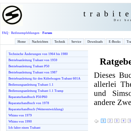
trabit
Der be
FAQ
·
Reifenempfehlungen
·
Forum
Home
Nachrichten
Technik
Service
Downloads
E-Books
Tra
Technische Änderungen von 1964 bis 1980
Ratgeb
Betriebsanleitung Trabant von 1959
Betriebsanleitung Trabant P50
Betriebsanleitung Trabant von 1987
Dieses Buc
Betriebsanleitung für den Kübelwagen Trabant 601A
allerlei T
Bedienungsanleitung Trabant 1.1
und Simso
Bedienungsanleitung Trabant 1.1 Tramp
Reparaturhandbuch P50/P60
andere Zwe
Reparaturhandbuch von 1978
Reparaturhandbuch (Weiterentwicklung)
Whims von 1979
1
2
3
4
5
Whims von 1990
Ich fahre einen Trabant