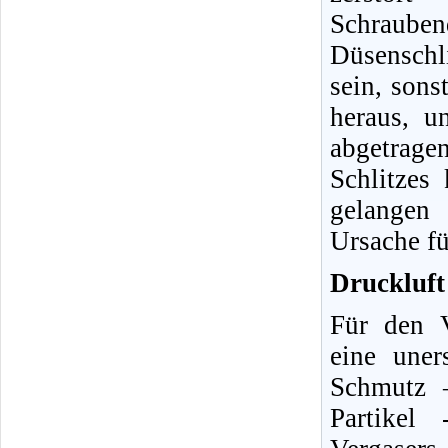
Schraube
Düsenschli
sein, sons
heraus, u
abgetrag
Schlitzes
gelangen 
Ursache fü
Druckluft 
Für den V
eine uner
Schmutz 
Partikel