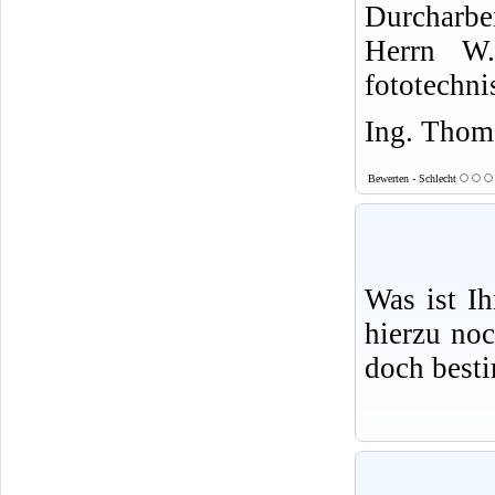
Durcharbe
Herrn W.
fototechni
Ing. Thoma
Bewerten - Schlecht
Was ist I
hierzu no
doch best