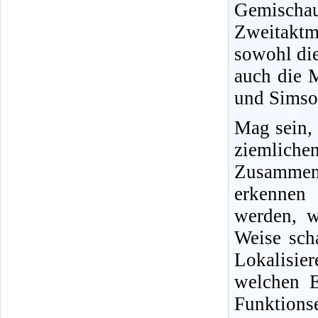
Gemisch
Zweitakt
sowohl di
auch die 
und Simson
Mag sein,
ziemliche
Zusammenh
erkennen 
werden, w
Weise sch
Lokalisi
welchen E
Funktio