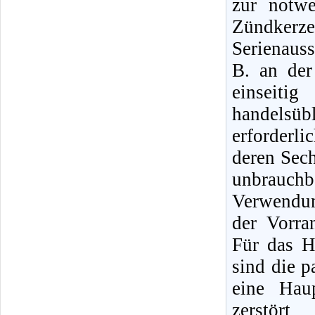
zur notw
Zündker
Serienauss
B. an de
einseit
handelsüb
erforderl
deren Sec
unbrauch
Verwendun
der Vorra
Für das H
sind die 
eine Hau
zerstör