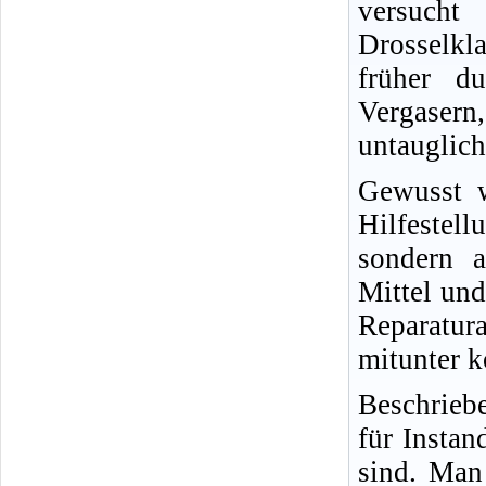
versucht
Drosselkl
früher d
Vergasern,
untauglich
Gewusst w
Hilfestel
sondern a
Mittel und
Reparatur
mitunter k
Beschrieb
für Insta
sind. Man