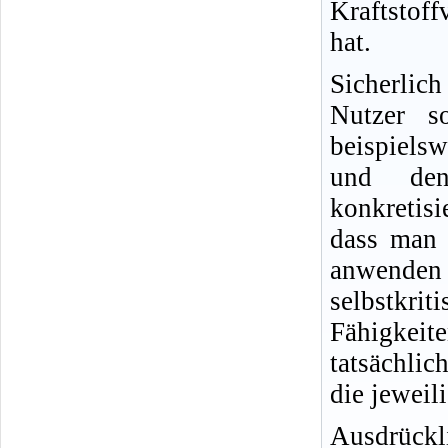
Kraftstof
hat.
Sicherlic
Nutzer s
beispielsw
und den
konkretisi
dass man 
anwende
selbstkr
Fähigkeit
tatsächlic
die jeweil
Ausdrückl