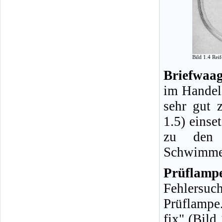
Bild 1.4 Rei
Briefwaag
im Handel 
sehr gut 
1.5) einse
zu den H
Schwimmer
Prüflamp
Fehlersuc
Prüflampe
fix" (Bild