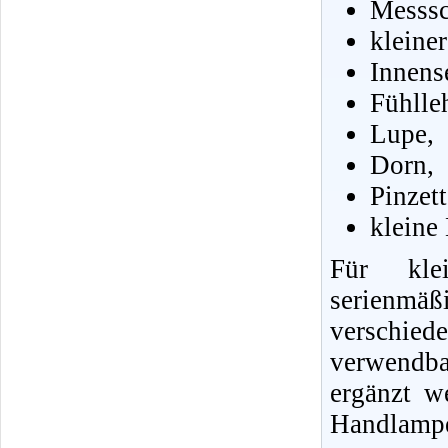
Messsc
kleine
Innens
Fühlle
Lupe,
Dorn,
Pinzet
kleine
Für klei
serienmä
verschie
verwendb
ergänzt w
Handlampe