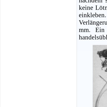
nachdem s
keine Löt
einklebe
Verlänger
mm. Ein 
handelsübl