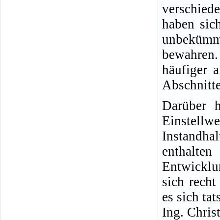
verschied
haben sich
unbekümm
bewahren.
häufiger 
Abschnitte
Darüber h
Einste
Instandha
enthalt
Entwicklu
sich rech
es sich ta
Ing. Chris