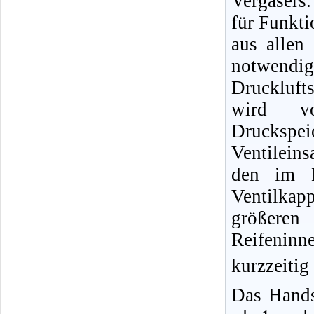
Vergasers.
für Funkti
aus allen
notwendig
Druckluft
wird vo
Druckspe
Ventileins
den im B
Ventilka
größere
Reifeninn
kurzzeitig
Das Hands