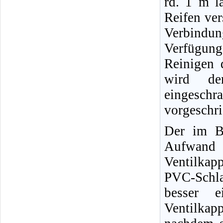
rd. 1 m l
Reifen ver
Verbindun
Verfügun
Reinigen 
wird der
eingeschr
vorgeschr
Der im Bi
Aufwand 
Ventilkap
PVC-Schl
besser e
Ventilkap