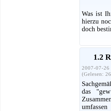
Was ist I
hierzu no
doch best
1.2 
2007-07-26 
(Gelesen: 2
Sachgemäß
das "gew
Zusammenh
umfassen