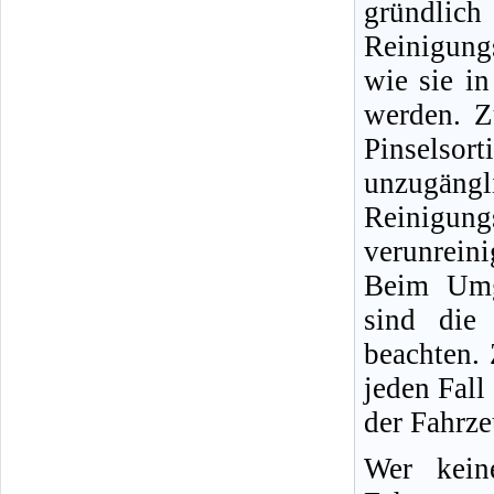
gründlic
Reinigung
wie sie i
werden. Z
Pinselso
unzugängli
Reinigun
verunreini
Beim Umg
sind die 
beachten.
jeden Fall
der Fahrz
Wer kein