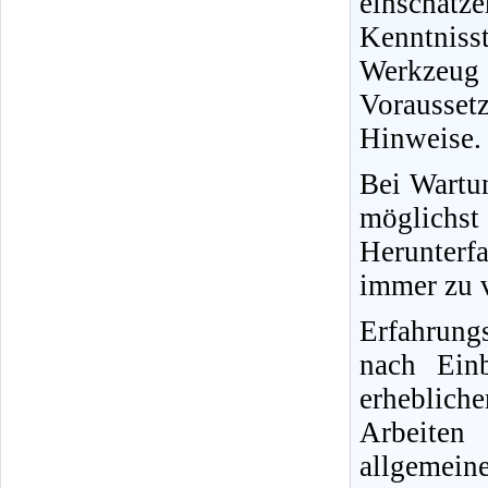
einschät
Kenntnisst
Werkzeug
Vorausse
Hinweise.
Bei Wartun
möglichs
Herunterfa
immer zu v
Erfahrung
nach Ein
erheblich
Arbeiten
allgemein