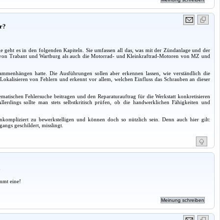
ür?
ht es in den folgenden Kapiteln. Sie umfassen all das, was mit der Zündanlage und der
von Trabant und Wartburg als auch die Motorrad- und Kleinkraftrad-Motoren von MZ und
mmenhängen hatte. Die Ausführungen sollen aber erkennen lassen, wie verständlich die
 Lokalisieren von Fehlern und erkennt vor allem, welchen Einfluss das Schrauben an dieser
tematischen Fehlersuche beitragen und den Reparaturauftrag für die Werkstatt konkretisieren
erdings sollte man stets selbstkritisch prüfen, ob die handwerklichen Fähigkeiten und
nkompliziert zu bewerkstelligen und können doch so nützlich sein. Denn auch hier gilt:
gangs geschildert, misslingt.
a
mmt eine!