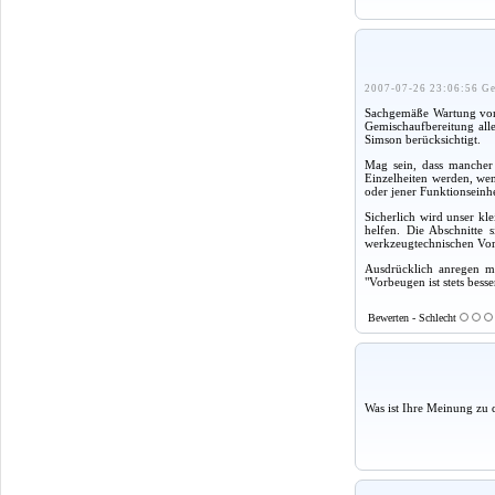
2007-07-26 23:06:56 Ge
Sachgemäße Wartung von 
Gemischaufbereitung all
Simson berücksichtigt.
Mag sein, dass mancher 
Einzelheiten werden, wen
oder jener Funktionseinh
Sicherlich wird unser kl
helfen. Die Abschnitte 
werkzeugtechnischen Vora
Ausdrücklich anregen mö
"Vorbeugen ist stets besse
Bewerten - Schlecht
Was ist Ihre Meinung zu 