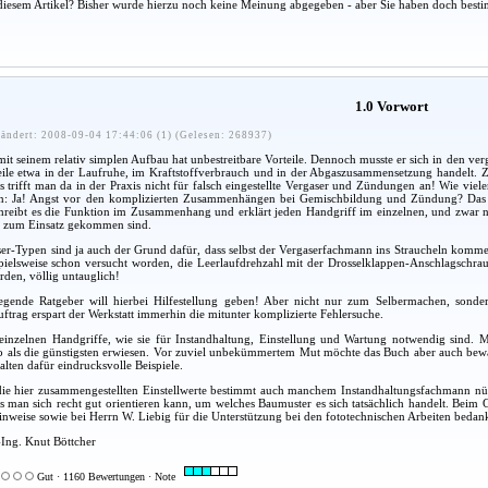
diesem Artikel? Bisher wurde hierzu noch keine Meinung abgegeben - aber Sie haben doch besti
1.0 Vorwort
ändert: 2008-09-04 17:44:06 (1) (Gelesen: 268937)
it seinem relativ simplen Aufbau hat unbestreitbare Vorteile. Dennoch musste er sich in den ve
eile etwa in der Laufruhe, im Kraftstoffverbrauch und in der Abgaszusammensetzung handelt. Z
s trifft man da in der Praxis nicht für falsch eingestellte Vergaser und Zündungen an! Wie viel
en: Ja! Angst vor den komplizierten Zusammenhängen bei Gemischbildung und Zündung? Das v
reibt es die Funktion im Zusammenhang und erklärt jeden Handgriff im einzelnen, und zwar nicht 
n zum Einsatz gekommen sind.
er-Typen sind ja auch der Grund dafür, dass selbst der Vergaserfachmann ins Straucheln komme
spielsweise schon versucht worden, die Leerlaufdrehzahl mit der Drosselklappen-Anschlagschraube
den, völlig untauglich!
egende Ratgeber will hierbei Hilfestellung geben! Aber nicht nur zum Selbermachen, sonde
ftrag erspart der Werkstatt immerhin die mitunter komplizierte Fehlersuche.
einzelnen Handgriffe, wie sie für Instandhaltung, Einstellung und Wartung notwendig sind. Ma
so als die günstigsten erwiesen. Vor zuviel unbekümmertem Mut möchte das Buch aber auch bewa
alten dafür eindrucksvolle Beispiele.
e hier zusammengestellten Einstellwerte bestimmt auch manchem Instandhaltungsfachmann nützli
ss man sich recht gut orientieren kann, um welches Baumuster es sich tatsächlich handelt. Beim 
inweise sowie bei Herrn W. Liebig für die Unterstützung bei den fototechnischen Arbeiten bedan
-Ing. Knut Böttcher
Gut · 1160 Bewertungen · Note