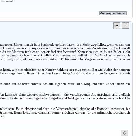
mmt eine!
rgangenen Jahren manch üble Nachrede gefallen lassen. Zu Recht zweifellos, wenn es sich um
u Unrecht, wenn ihm angelastet wird, dass der eine oder andere Zweitaktmotor die Umwelt
en dieser Motoren fehlt es an der einfachsten Wartung! Kann man sich in diesen Fällen nicht
orliegende Buch will ausdrücklich Mut machen zur Selbsthilfe! Natürlich muss man sich
nur prinzipiell, sondern detailliert - z. B. für sämtliche Vergaservarianten, die bisher an
n kann, wenn er plötzlich einer Neuentwicklung gegenübersteht. Bei wie vielen der neueren
 zu regulieren. Dieser früher durchaus richtige "Dreh" ist aber an den Vergasern, die seit
rn auch zur Selbsterkenntnis, wo die eigenen Mittel und Möglichkeiten enden, denn ein
n kann sie ohne weiteres nachvollziehen - die verschiedenen Arbeitsfolgen sind vielfach
hren. Leider sind unsachgemäße Eingriffe viel häufiger als man es wahrhaben möchte. Die
ch sein. Beispielsweise enthalten die Vergaserdaten lückenlos alle Entwicklungsstufen bis
Gutachter, Herrn Dipl.-Ing. Christian Sernd, möchten wir uns für die gründliche Durcharbeit
ken.