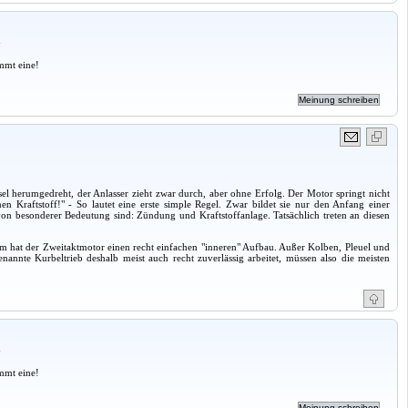
a
mmt eine!
 herumgedreht, der Anlasser zieht zwar durch, aber ohne Erfolg. Der Motor springt nicht
raftstoff!" - So lautet eine erste simple Regel. Zwar bildet sie nur den Anfang einer
von besonderer Bedeutung sind: Zündung und Kraftstoffanlage. Tatsächlich treten an diesen
orm hat der Zweitaktmotor einen recht einfachen "inneren" Aufbau. Außer Kolben, Pleuel und
nannte Kurbeltrieb deshalb meist auch recht zuverlässig arbeitet, müssen also die meisten
a
mmt eine!