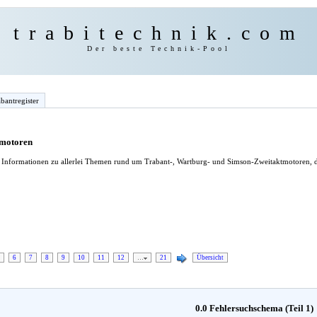
trabitechnik.com
Der beste Technik-Pool
bantregister
tmotoren
le Informationen zu allerlei Themen rund um Trabant-, Wartburg- und Simson-Zweitaktmotoren, d
6
7
8
9
10
11
12
…
21
Übersicht
0.0 Fehlersuchschema (Teil 1)