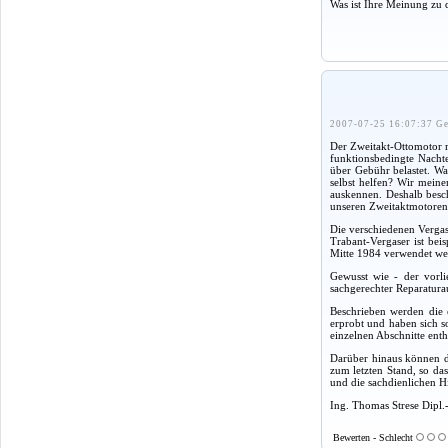
Was ist Ihre Meinung zu 
2007-07-25 16:07:37 Ge
Der Zweitakt-Ottomotor m
funktionsbedingte Nacht
über Gebühr belastet. Wa
selbst helfen? Wir mein
auskennen. Deshalb besch
unseren Zweitaktmotore
Die verschiedenen Vergas
Trabant-Vergaser ist bei
Mitte 1984 verwendet wer
Gewusst wie - der vorli
sachgerechter Reparaturau
Beschrieben werden die 
erprobt und haben sich 
einzelnen Abschnitte enth
Darüber hinaus können di
zum letzten Stand, so da
und die sachdienlichen H
Ing. Thomas Strese Dipl.
Bewerten - Schlecht