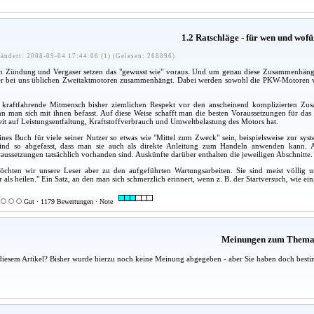
1.2 Ratschläge - für wen und wof
ändert: 2008-09-04 17:44:06 (1) (Gelesen: 268896)
Zündung und Vergaser setzen das "gewusst wie" voraus. Und um genau diese Zusammenhänge ge
er bei uns üblichen Zweitaktmotoren zusammenhängt. Dabei werden sowohl die PKW-Motoren 
kraftfahrende Mitmensch bisher ziemlichen Respekt vor den anscheinend komplizierten Zusa
n man sich mit ihnen befasst. Auf diese Weise schafft man die besten Voraussetzungen für das
eit auf Leistungsentfaltung, Kraftstoffverbrauch und Umweltbelastung des Motors hat.
eines Buch für viele seiner Nutzer so etwas wie "Mittel zum Zweck" sein, beispielsweise zur sys
sind so abgefasst, dass man sie auch als direkte Anleitung zum Handeln anwenden kann. All
ussetzungen tatsächlich vorhanden sind. Auskünfte darüber enthalten die jeweiligen Abschnitte.
chten wir unsere Leser aber zu den aufgeführten Wartungsarbeiten. Sie sind meist völlig u
r als heilen." Ein Satz, an den man sich schmerzlich erinnert, wenn z. B. der Startversuch, wie ein
Gut · 1179 Bewertungen · Note
Meinungen zum Them
diesem Artikel? Bisher wurde hierzu noch keine Meinung abgegeben - aber Sie haben doch besti