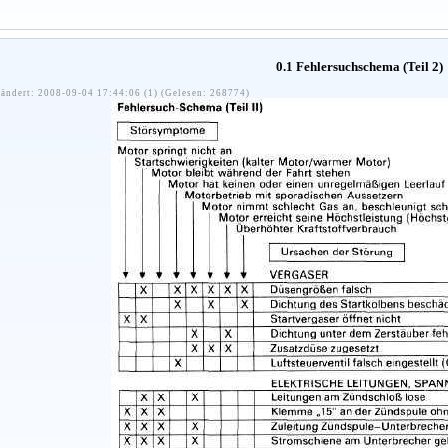
0.1 Fehlersuchschema (Teil 2)
ändert: 2008-09-04 17:44:06 (1) (Gelesen: 268774)