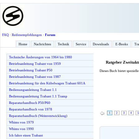
FAQ
·
Reifenempfehlungen
·
Forum
Home
Nachrichten
Technik
Service
Downloads
E-Books
Tra
Technische Änderungen von 1964 bis 1980
Ratgeber Zweitak
Betriebsanleitung Trabant von 1959
Betriebsanleitung Trabant P50
Dieses Buch bietet speziel
Betriebsanleitung Trabant von 1987
Betriebsanleitung für den Kübelwagen Trabant 601A
Bedienungsanleitung Trabant 1.1
Bedienungsanleitung Trabant 1.1 Tramp
Reparaturhandbuch P50/P60
Reparaturhandbuch von 1978
1
2
3
4
5
Reparaturhandbuch (Weiterentwicklung)
Whims von 1979
Whims von 1990
Ich fahre einen Trabant