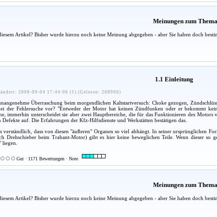
Meinungen zum Them
diesem Artikel? Bisher wurde hierzu noch keine Meinung abgegeben - aber Sie haben doch besti
1.1 Einleitung
ändert: 2008-09-04 17:44:06 (1) (Gelesen: 268900)
e unangenehme Überraschung beim morgendlichen Kaltstartversuch: Choke gezogen, Zündschlüssel
i der Fehlersuche vor? "Entweder der Motor hat keinen Zündfunken oder er bekommt keinen K
he, immerhin unterscheidet sie aber zwei Hauptbereiche, die für das Funktionieren des Motors 
 Defekte auf. Die Erfahrungen der Kfz-Hilfsdienste und Werkstätten bestätigen das.
s verständlich, dass von diesen "äußeren" Organen so viel abhängt. In seiner ursprünglichen F
ich Drehschieber beim Trabant-Motor) gibt es hier keine beweglichen Teile. Wenn dieser so ge
 liegen.
Gut · 1171 Bewertungen · Note
Meinungen zum Them
diesem Artikel? Bisher wurde hierzu noch keine Meinung abgegeben - aber Sie haben doch besti