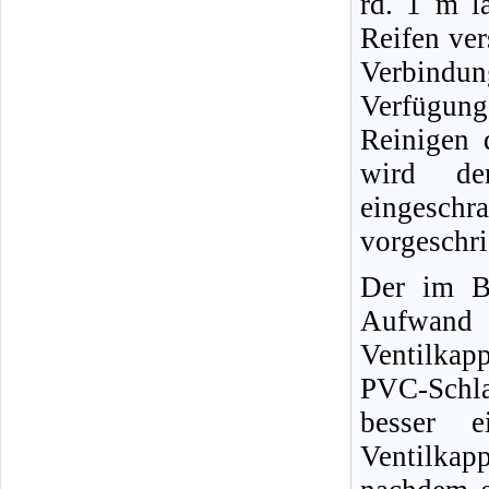
rd. 1 m l
Reifen ver
Verbindun
Verfügun
Reinigen 
wird der
eingeschr
vorgeschr
Der im Bi
Aufwand 
Ventilkap
PVC-Schl
besser e
Ventilkap