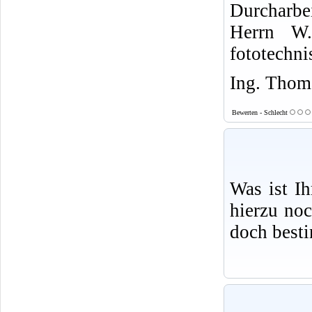
Durcharbe
Herrn W.
fototechni
Ing. Thoma
Bewerten - Schlecht
Was ist I
hierzu no
doch best