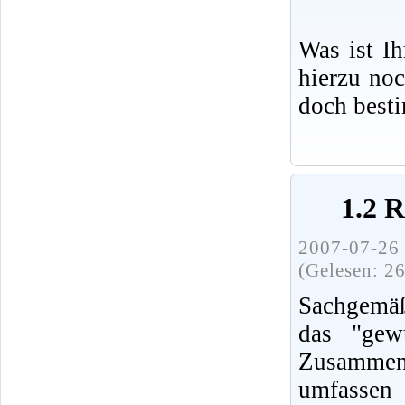
Was ist I
hierzu no
doch best
1.2 
2007-07-26 
(Gelesen: 2
Sachgemäß
das "gew
Zusammenh
umfassen