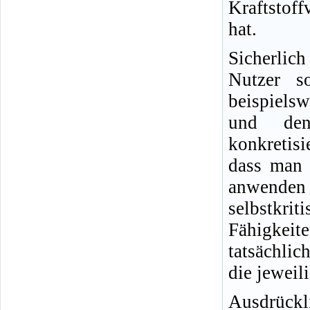
Kraftstof
hat.
Sicherlic
Nutzer s
beispielsw
und den
konkretisi
dass man 
anwende
selbstkr
Fähigkeit
tatsächlic
die jeweil
Ausdrückl