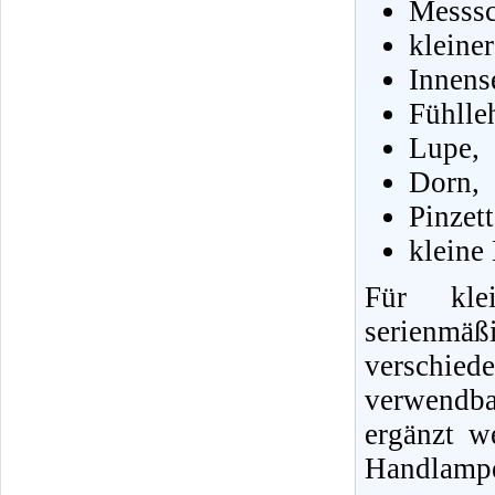
Messsc
kleine
Innens
Fühlle
Lupe,
Dorn,
Pinzet
kleine
Für klei
serienmä
verschie
verwendb
ergänzt w
Handlampe