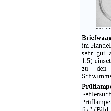
Bild 1.4 Rei
Briefwaag
im Handel 
sehr gut 
1.5) einse
zu den H
Schwimmer
Prüflamp
Fehlersuc
Prüflampe
fix" (Bild