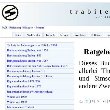
trabit
Der be
FAQ
·
Reifenempfehlungen
·
Forum
Home
Nachrichten
Technik
Service
Downloads
E-Books
Tra
Technische Änderungen von 1964 bis 1980
Ratgeb
Betriebsanleitung Trabant von 1959
Betriebsanleitung Trabant P50
Betriebsanleitung Trabant von 1987
Dieses Buc
Betriebsanleitung für den Kübelwagen Trabant 601A
allerlei T
Bedienungsanleitung Trabant 1.1
und Simso
Bedienungsanleitung Trabant 1.1 Tramp
Reparaturhandbuch P50/P60
andere Zwe
Reparaturhandbuch von 1978
Reparaturhandbuch (Weiterentwicklung)
Whims von 1979
1
2
3
4
5
Whims von 1990
Ich fahre einen Trabant