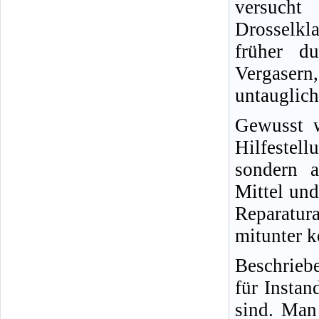
versucht
Drosselkl
früher d
Vergasern,
untauglich
Gewusst w
Hilfestel
sondern a
Mittel und
Reparatur
mitunter k
Beschrieb
für Insta
sind. Man