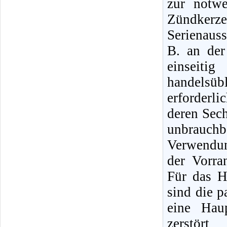
zur notw
Zündker
Serienauss
B. an de
einseit
handelsüb
erforderl
deren Sec
unbrauch
Verwendun
der Vorra
Für das H
sind die 
eine Hau
zerstör