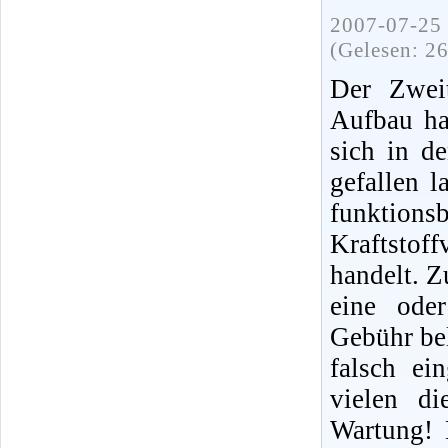
2007-07-25 
(Gelesen: 2
Der Zweit
Aufbau ha
sich in d
gefallen 
funktions
Kraftstof
handelt. Z
eine ode
Gebühr bel
falsch ei
vielen di
Wartung! 