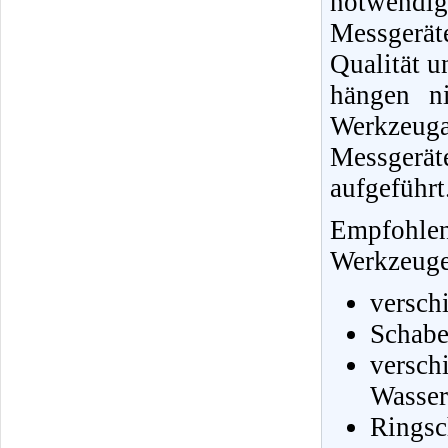
notwendi
Messgerä
Qualität u
hängen ni
Werkzeug
Messgerä
aufgeführt
Empfohle
Werkzeuge 
versch
Schabe
vers
Wasser
Ringsc