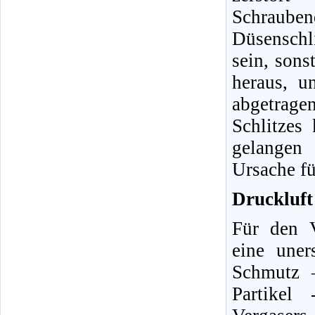
Schraube
Düsenschli
sein, sons
heraus, u
abgetrag
Schlitzes
gelangen 
Ursache fü
Druckluft 
Für den V
eine uner
Schmutz 
Partikel