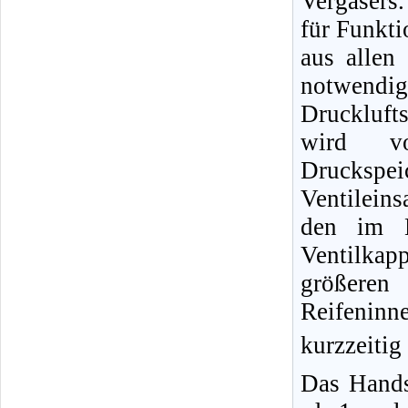
Vergasers.
für Funkti
aus allen
notwendig
Druckluft
wird vo
Druckspe
Ventileins
den im B
Ventilka
größere
Reifeninn
kurzzeitig
Das Hands