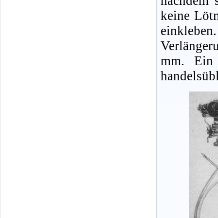
nachdem s
keine Löt
einklebe
Verlänger
mm. Ein 
handelsübl