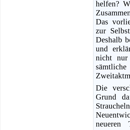
helfen? W
Zusammen
Das vorli
zur Selbs
Deshalb b
und erklä
nicht nur 
sämtliche
Zweitaktm
Die versc
Grund daf
Strauche
Neuentwic
neueren T