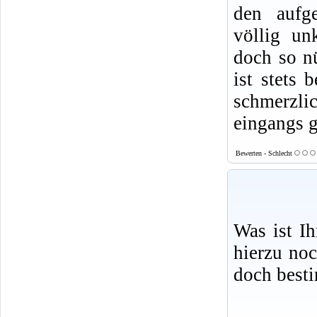
den aufge
völlig un
doch so nü
ist stets 
schmerzlic
eingangs g
Bewerten - Schlecht
Was ist I
hierzu no
doch best