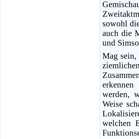
Gemisch
Zweitakt
sowohl di
auch die 
und Simson
Mag sein,
ziemliche
Zusammenh
erkennen 
werden, w
Weise sch
Lokalisi
welchen E
Funktio