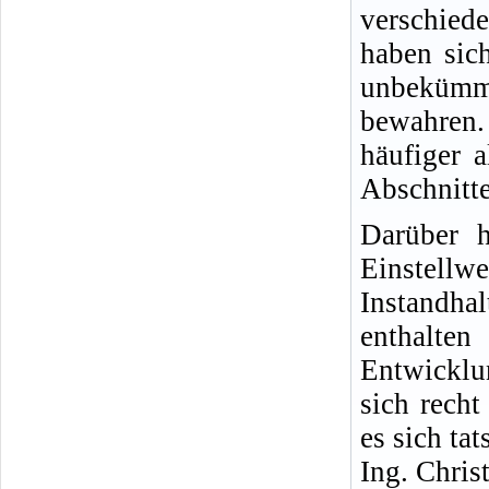
verschied
haben sich
unbekümm
bewahren.
häufiger 
Abschnitte
Darüber h
Einste
Instandha
enthalt
Entwicklu
sich rech
es sich ta
Ing. Chris