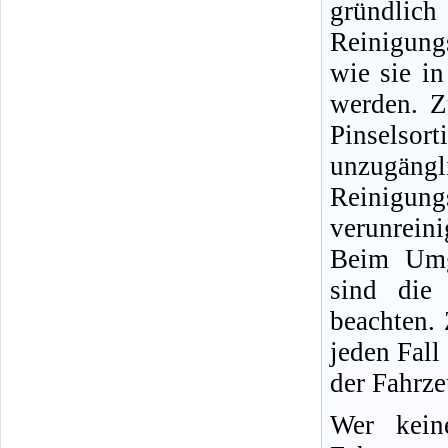
gründlic
Reinigung
wie sie i
werden. Z
Pinselso
unzugängli
Reinigun
verunreini
Beim Umg
sind die 
beachten.
jeden Fall
der Fahrz
Wer kein