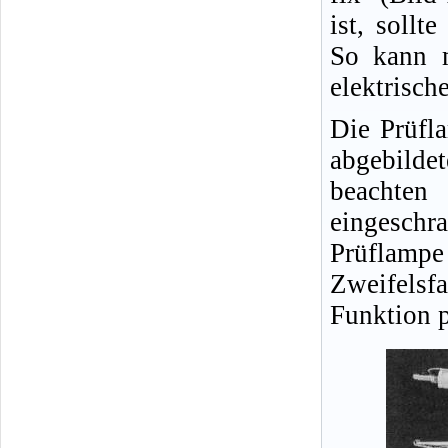
ist, sollt
So kann m
elektrisch
Die Prüfl
abgebild
beachten
eingeschra
Prüflampe
Zweifelsfa
Funktion p