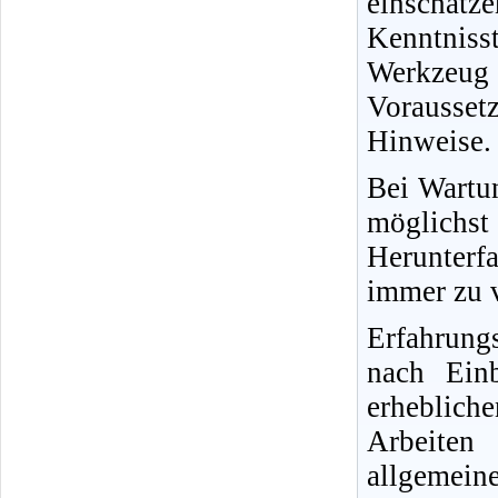
einschät
Kenntnisst
Werkzeug
Vorausse
Hinweise.
Bei Wartun
möglichs
Herunterfa
immer zu v
Erfahrung
nach Ein
erheblich
Arbeiten
allgemein