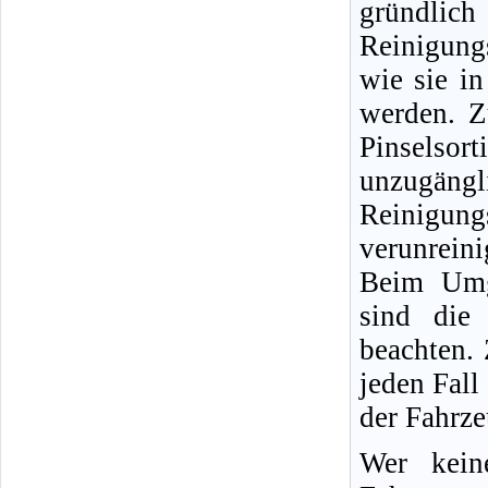
gründlic
Reinigung
wie sie i
werden. Z
Pinselso
unzugängli
Reinigun
verunreini
Beim Umg
sind die 
beachten.
jeden Fall
der Fahrz
Wer kein