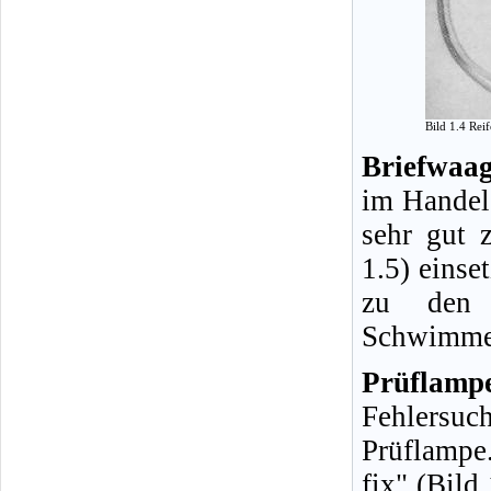
Bild 1.4 Rei
Briefwaag
im Handel 
sehr gut 
1.5) einse
zu den H
Schwimmer
Prüflamp
Fehlersuc
Prüflampe
fix" (Bild