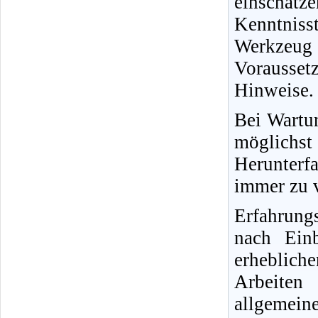
einschät
Kenntnisst
Werkzeug
Vorausse
Hinweise.
Bei Wartun
möglichs
Herunterfa
immer zu v
Erfahrung
nach Ein
erheblich
Arbeiten
allgemein