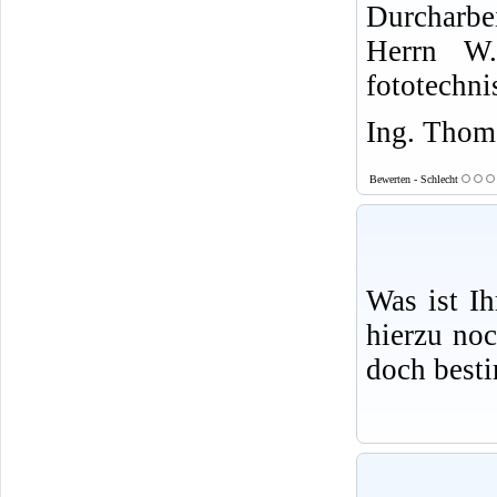
Durcharbe
Herrn W.
fototechni
Ing. Thoma
Bewerten - Schlecht
Was ist I
hierzu no
doch best