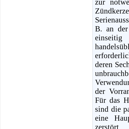
zur notw
Zündker
Serienauss
B. an de
einseit
handelsüb
erforderl
deren Sec
unbrauch
Verwendun
der Vorra
Für das H
sind die 
eine Hau
zerstör