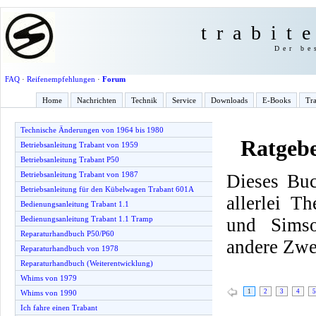
trabit
Der be
FAQ
·
Reifenempfehlungen
·
Forum
Home
Nachrichten
Technik
Service
Downloads
E-Books
Tra
Technische Änderungen von 1964 bis 1980
Ratgeb
Betriebsanleitung Trabant von 1959
Betriebsanleitung Trabant P50
Betriebsanleitung Trabant von 1987
Dieses Buc
Betriebsanleitung für den Kübelwagen Trabant 601A
allerlei T
Bedienungsanleitung Trabant 1.1
und Simso
Bedienungsanleitung Trabant 1.1 Tramp
Reparaturhandbuch P50/P60
andere Zwe
Reparaturhandbuch von 1978
Reparaturhandbuch (Weiterentwicklung)
Whims von 1979
1
2
3
4
5
Whims von 1990
Ich fahre einen Trabant