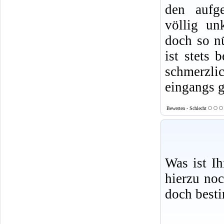
den aufge
völlig un
doch so nü
ist stets 
schmerzlic
eingangs g
Bewerten - Schlecht
Was ist I
hierzu no
doch best