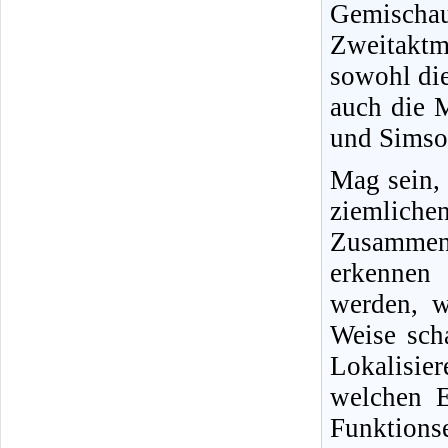
Gemisch
Zweitakt
sowohl di
auch die 
und Simson
Mag sein,
ziemliche
Zusammenh
erkennen 
werden, w
Weise sch
Lokalisi
welchen E
Funktio