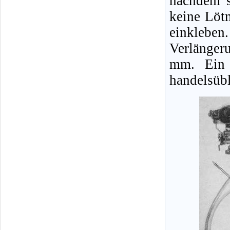
nachdem s
keine Löt
einklebe
Verlänger
mm. Ein 
handelsübl