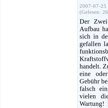
2007-07-25 
(Gelesen: 2
Der Zweit
Aufbau ha
sich in d
gefallen 
funktions
Kraftstof
handelt. Z
eine ode
Gebühr bel
falsch ei
vielen di
Wartung! 