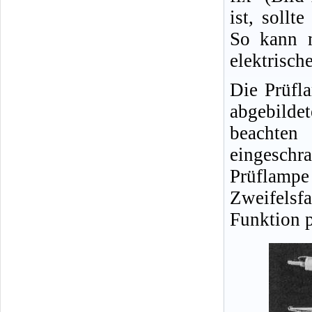
ist, sollt
So kann m
elektrisch
Die Prüfl
abgebild
beachten
eingeschra
Prüflampe
Zweifelsfa
Funktion p