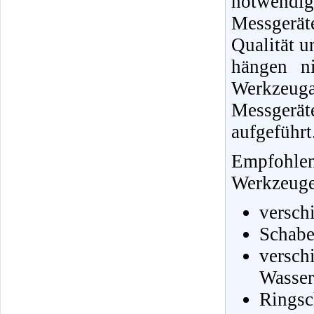
notwendi
Messgerä
Qualität u
hängen ni
Werkzeug
Messgerä
aufgeführt
Empfohle
Werkzeuge 
versch
Schabe
vers
Wasser
Ringsc