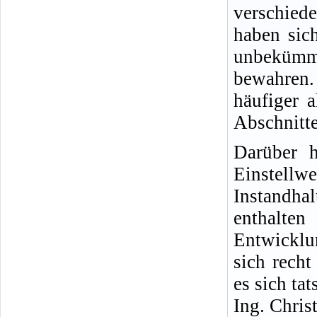
verschied
haben sich
unbekümm
bewahren.
häufiger 
Abschnitte
Darüber h
Einste
Instandha
enthalt
Entwicklu
sich rech
es sich ta
Ing. Chris