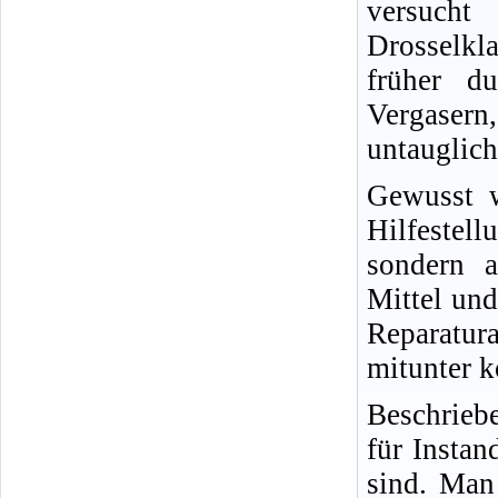
versucht
Drosselkl
früher d
Vergasern,
untauglich
Gewusst w
Hilfestel
sondern a
Mittel und
Reparatur
mitunter k
Beschrieb
für Insta
sind. Man