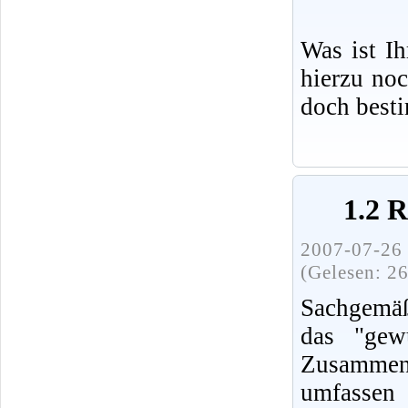
Was ist I
hierzu no
doch best
1.2 
2007-07-26 
(Gelesen: 2
Sachgemäß
das "gew
Zusammenh
umfassen