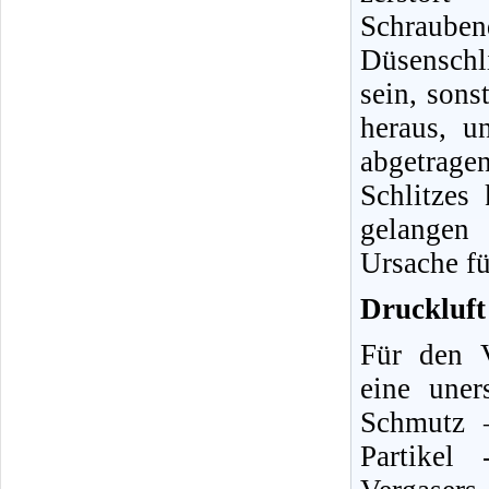
Schraube
Düsenschli
sein, sons
heraus, u
abgetrag
Schlitzes
gelangen 
Ursache fü
Druckluft 
Für den V
eine uner
Schmutz 
Partikel