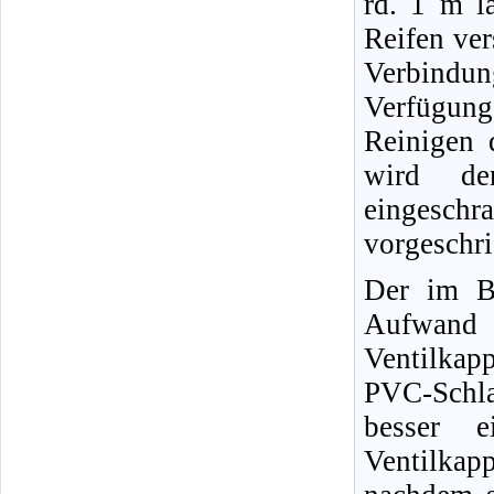
rd. 1 m l
Reifen ver
Verbindun
Verfügun
Reinigen 
wird der
eingeschr
vorgeschr
Der im Bi
Aufwand 
Ventilkap
PVC-Schl
besser e
Ventilkap