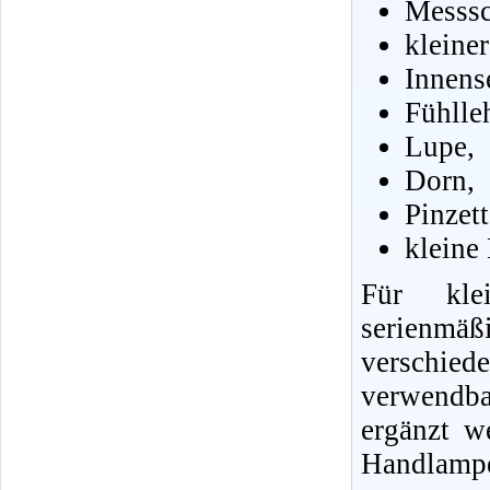
Messsc
kleine
Innens
Fühlle
Lupe,
Dorn,
Pinzet
kleine
Für klei
serienmä
verschie
verwendb
ergänzt w
Handlampe