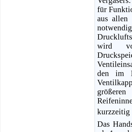
Vergasers.
für Funkti
aus allen
notwendig
Druckluft
wird vo
Druckspe
Ventileins
den im B
Ventilka
größere
Reifeninn
kurzzeitig
Das Hands