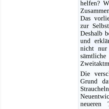
helfen? W
Zusammen
Das vorli
zur Selbs
Deshalb b
und erklä
nicht nur 
sämtliche
Zweitaktm
Die versc
Grund daf
Strauche
Neuentwic
neueren T