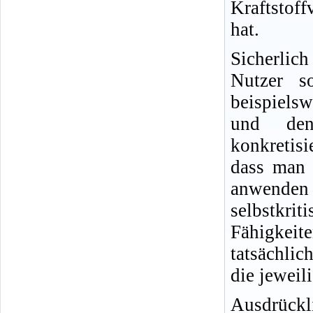
Kraftstof
hat.
Sicherlic
Nutzer s
beispielsw
und den
konkretisi
dass man 
anwende
selbstkr
Fähigkeit
tatsächlic
die jeweil
Ausdrückl