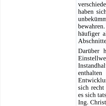
verschied
haben sich
unbekümm
bewahren.
häufiger 
Abschnitte
Darüber h
Einste
Instandha
enthalt
Entwicklu
sich rech
es sich ta
Ing. Chris