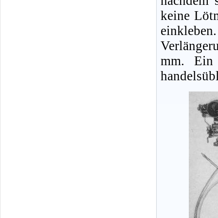
nachdem s
keine Löt
einklebe
Verlänger
mm. Ein 
handelsübl