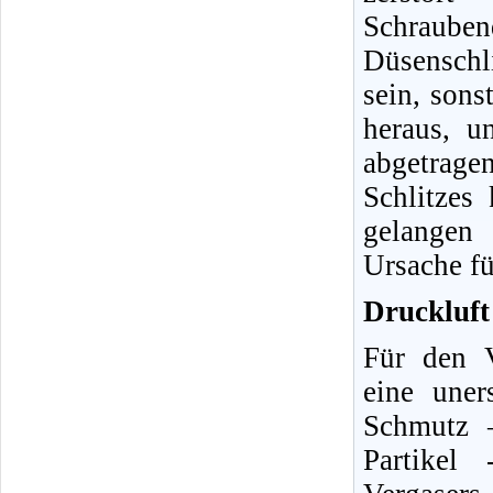
Schraube
Düsenschli
sein, sons
heraus, u
abgetrag
Schlitzes
gelangen 
Ursache fü
Druckluft 
Für den V
eine uner
Schmutz 
Partikel