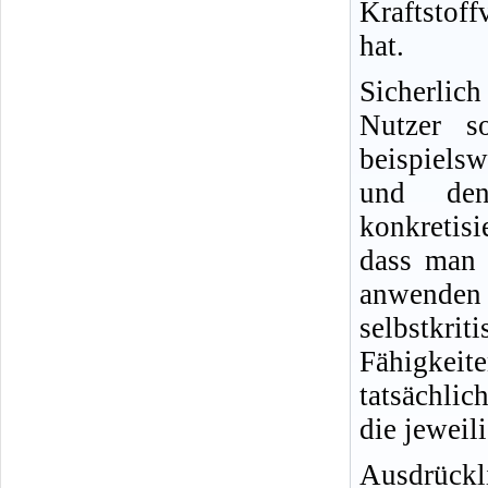
Kraftstof
hat.
Sicherlic
Nutzer s
beispielsw
und den
konkretisi
dass man 
anwende
selbstkr
Fähigkeit
tatsächlic
die jeweil
Ausdrückl