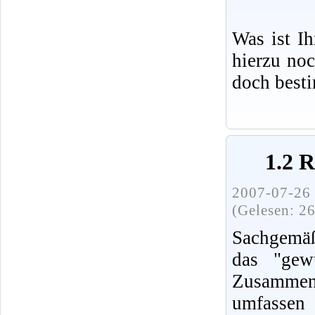
Was ist I
hierzu no
doch best
1.2 
2007-07-26 
(Gelesen: 2
Sachgemäß
das "gew
Zusammenh
umfassen