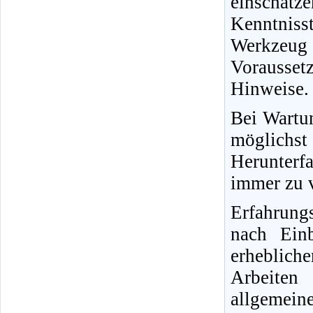
einschät
Kenntnisst
Werkzeug
Vorausse
Hinweise.
Bei Wartun
möglichs
Herunterfa
immer zu v
Erfahrung
nach Ein
erheblich
Arbeiten
allgemein