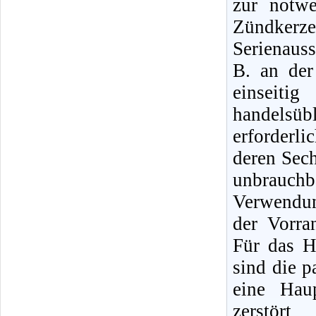
zur notw
Zündker
Serienauss
B. an de
einseit
handelsüb
erforderl
deren Sec
unbrauch
Verwendun
der Vorra
Für das H
sind die 
eine Hau
zerstör