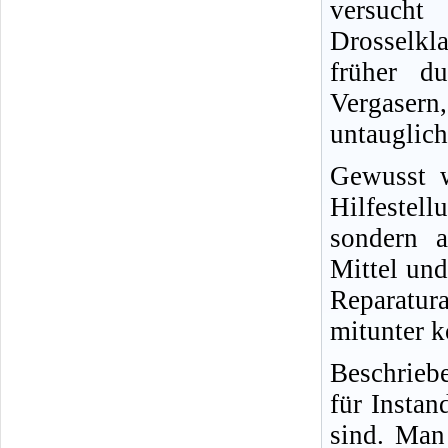
versucht
Drosselkl
früher d
Vergasern,
untauglich
Gewusst w
Hilfestel
sondern a
Mittel und
Reparatur
mitunter k
Beschrieb
für Insta
sind. Man