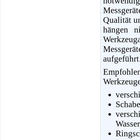
notwendi
Messgerä
Qualität u
hängen ni
Werkzeug
Messgerä
aufgeführt
Empfohle
Werkzeuge 
versch
Schabe
vers
Wasser
Ringsc