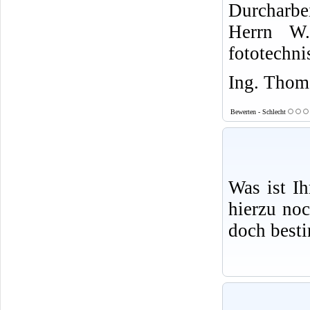
Durcharbe
Herrn W.
fototechni
Ing. Thoma
Bewerten - Schlecht
Was ist I
hierzu no
doch best