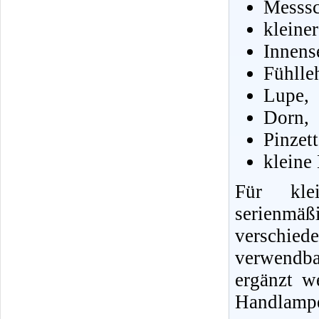
Messsc
kleine
Innens
Fühlle
Lupe,
Dorn,
Pinzet
kleine
Für klei
serienmä
verschie
verwendb
ergänzt w
Handlampe