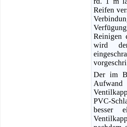
rd. 1 m l
Reifen ver
Verbindun
Verfügun
Reinigen 
wird der
eingeschr
vorgeschr
Der im Bi
Aufwand 
Ventilkap
PVC-Schl
besser e
Ventilkap