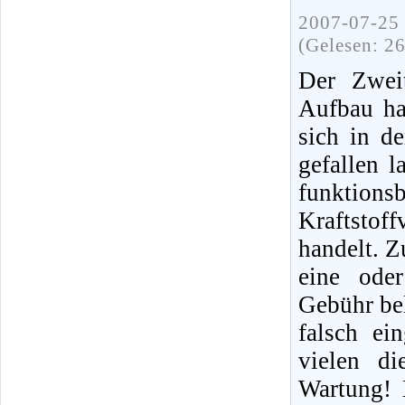
2007-07-25 
(Gelesen: 2
Der Zweit
Aufbau ha
sich in d
gefallen 
funktions
Kraftstof
handelt. Z
eine ode
Gebühr bel
falsch ei
vielen di
Wartung! 