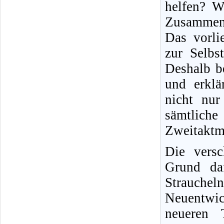
helfen? W
Zusammen
Das vorli
zur Selbs
Deshalb b
und erklä
nicht nur 
sämtliche
Zweitaktm
Die versc
Grund daf
Strauche
Neuentwic
neueren T