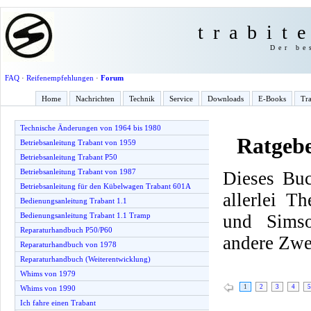
trabit
Der be
FAQ
·
Reifenempfehlungen
·
Forum
Home
Nachrichten
Technik
Service
Downloads
E-Books
Tra
Technische Änderungen von 1964 bis 1980
Ratgeb
Betriebsanleitung Trabant von 1959
Betriebsanleitung Trabant P50
Betriebsanleitung Trabant von 1987
Dieses Buc
Betriebsanleitung für den Kübelwagen Trabant 601A
allerlei T
Bedienungsanleitung Trabant 1.1
und Simso
Bedienungsanleitung Trabant 1.1 Tramp
Reparaturhandbuch P50/P60
andere Zwe
Reparaturhandbuch von 1978
Reparaturhandbuch (Weiterentwicklung)
Whims von 1979
1
2
3
4
5
Whims von 1990
Ich fahre einen Trabant