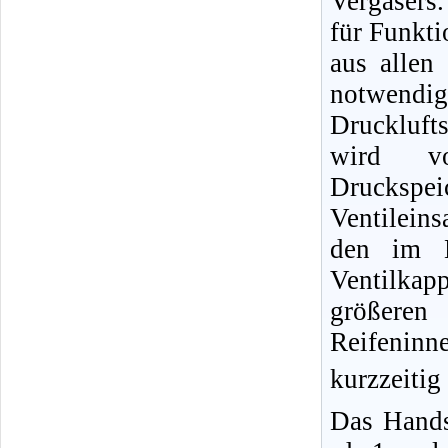
Vergasers.
für Funkti
aus allen
notwendig
Druckluft
wird vo
Druckspe
Ventileins
den im B
Ventilka
größere
Reifeninn
kurzzeitig
Das Hands