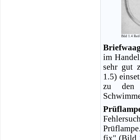
Bild 1.4 Rei
Briefwaag
im Handel 
sehr gut 
1.5) einse
zu den H
Schwimmer
Prüflamp
Fehlersuc
Prüflampe
fix" (Bild