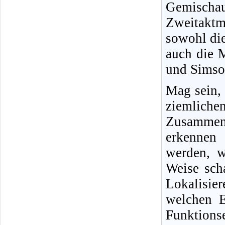
Gemisch
Zweitakt
sowohl di
auch die 
und Simson
Mag sein,
ziemliche
Zusammenh
erkennen 
werden, w
Weise sch
Lokalisi
welchen E
Funktio