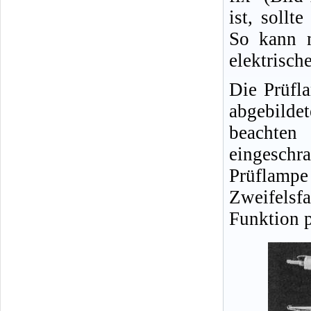
ist, sollt
So kann m
elektrisch
Die Prüfl
abgebild
beachten
eingeschra
Prüflampe
Zweifelsfa
Funktion p