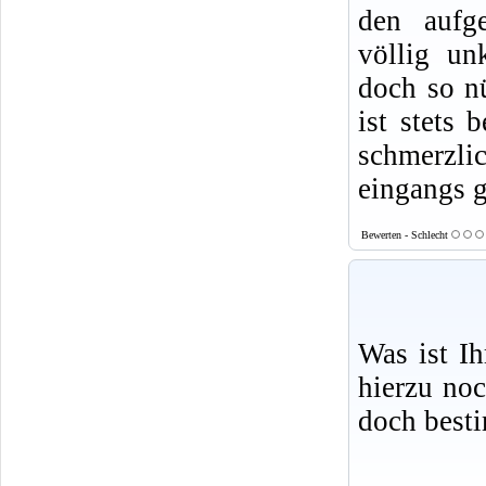
den aufge
völlig un
doch so nü
ist stets 
schmerzlic
eingangs g
Bewerten - Schlecht
Was ist I
hierzu no
doch best