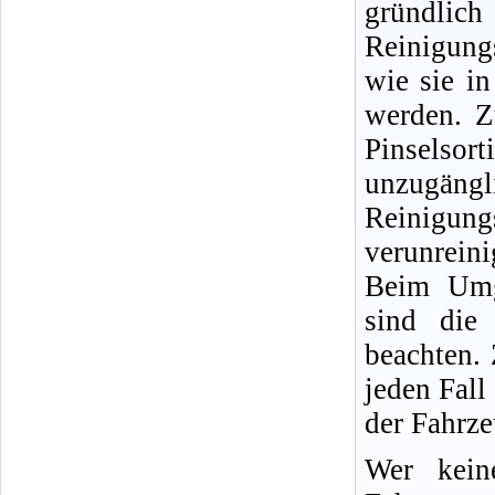
gründlic
Reinigung
wie sie i
werden. Z
Pinselso
unzugängli
Reinigun
verunreini
Beim Umg
sind die 
beachten.
jeden Fall
der Fahrz
Wer kein