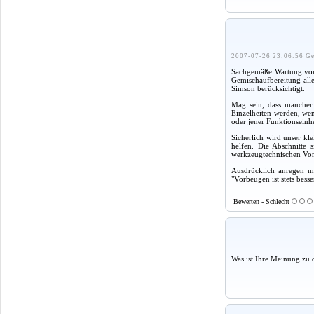
2007-07-26 23:06:56 Ge
Sachgemäße Wartung von 
Gemischaufbereitung all
Simson berücksichtigt.
Mag sein, dass mancher 
Einzelheiten werden, wen
oder jener Funktionseinh
Sicherlich wird unser kl
helfen. Die Abschnitte 
werkzeugtechnischen Vora
Ausdrücklich anregen mö
"Vorbeugen ist stets besse
Bewerten - Schlecht
Was ist Ihre Meinung zu 