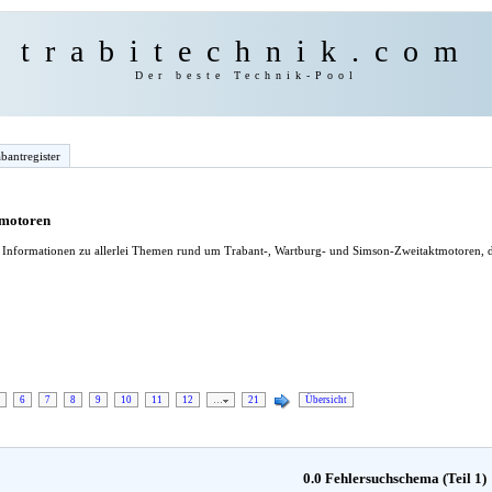
trabitechnik.com
Der beste Technik-Pool
bantregister
tmotoren
le Informationen zu allerlei Themen rund um Trabant-, Wartburg- und Simson-Zweitaktmotoren, d
6
7
8
9
10
11
12
…
21
Übersicht
0.0 Fehlersuchschema (Teil 1)