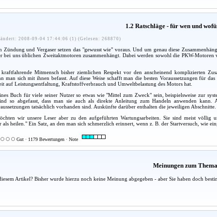
1.2 Ratschläge - für wen und wof
ändert: 2008-09-04 17:44:06 (1) (Gelesen: 268870)
Zündung und Vergaser setzen das "gewusst wie" voraus. Und um genau diese Zusammenhänge ge
er bei uns üblichen Zweitaktmotoren zusammenhängt. Dabei werden sowohl die PKW-Motoren 
kraftfahrende Mitmensch bisher ziemlichen Respekt vor den anscheinend komplizierten Zusa
n man sich mit ihnen befasst. Auf diese Weise schafft man die besten Voraussetzungen für das
eit auf Leistungsentfaltung, Kraftstoffverbrauch und Umweltbelastung des Motors hat.
eines Buch für viele seiner Nutzer so etwas wie "Mittel zum Zweck" sein, beispielsweise zur sys
sind so abgefasst, dass man sie auch als direkte Anleitung zum Handeln anwenden kann. All
ussetzungen tatsächlich vorhanden sind. Auskünfte darüber enthalten die jeweiligen Abschnitte.
chten wir unsere Leser aber zu den aufgeführten Wartungsarbeiten. Sie sind meist völlig u
r als heilen." Ein Satz, an den man sich schmerzlich erinnert, wenn z. B. der Startversuch, wie ein
Gut · 1179 Bewertungen · Note
Meinungen zum Them
diesem Artikel? Bisher wurde hierzu noch keine Meinung abgegeben - aber Sie haben doch besti