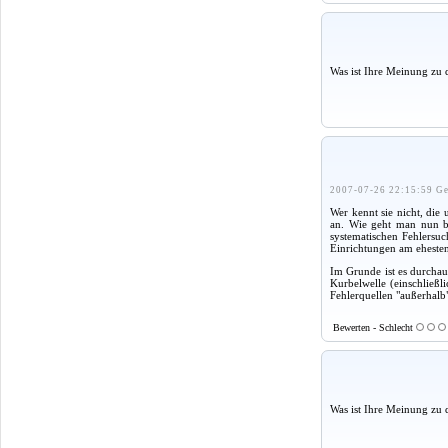
Was ist Ihre Meinung zu 
2007-07-26 22:15:59 Ge
Wer kennt sie nicht, di
an. Wie geht man nun be
systematischen Fehlersuc
Einrichtungen am ehesten
Im Grunde ist es durchau
Kurbelwelle (einschließl
Fehlerquellen "außerhalb"
Bewerten - Schlecht
Was ist Ihre Meinung zu 