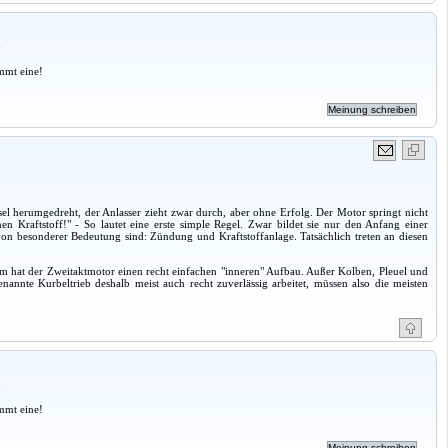
a
mmt eine!
 herumgedreht, der Anlasser zieht zwar durch, aber ohne Erfolg. Der Motor springt nicht
raftstoff!" - So lautet eine erste simple Regel. Zwar bildet sie nur den Anfang einer
von besonderer Bedeutung sind: Zündung und Kraftstoffanlage. Tatsächlich treten an diesen
orm hat der Zweitaktmotor einen recht einfachen "inneren" Aufbau. Außer Kolben, Pleuel und
nannte Kurbeltrieb deshalb meist auch recht zuverlässig arbeitet, müssen also die meisten
a
mmt eine!