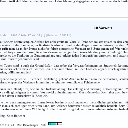
diesem Artikel? Bisher wurde hierzu noch keine Meinung abgegeben - aber Sie haben doch besti
1.0 Vorwort
ändert: 2008-09-04 17:44:06 (1) (Gelesen: 268911)
it seinem relativ simplen Aufbau hat unbestreitbare Vorteile. Dennoch musste er sich in den ve
eile etwa in der Laufruhe, im Kraftstoffverbrauch und in der Abgaszusammensetzung handelt. Z
s trifft man da in der Praxis nicht für falsch eingestellte Vergaser und Zündungen an! Wie viel
en: Ja! Angst vor den komplizierten Zusammenhängen bei Gemischbildung und Zündung? Das v
reibt es die Funktion im Zusammenhang und erklärt jeden Handgriff im einzelnen, und zwar nicht 
n zum Einsatz gekommen sind.
er-Typen sind ja auch der Grund dafür, dass selbst der Vergaserfachmann ins Straucheln komme
spielsweise schon versucht worden, die Leerlaufdrehzahl mit der Drosselklappen-Anschlagschraube
den, völlig untauglich!
egende Ratgeber will hierbei Hilfestellung geben! Aber nicht nur zum Selbermachen, sonde
ftrag erspart der Werkstatt immerhin die mitunter komplizierte Fehlersuche.
einzelnen Handgriffe, wie sie für Instandhaltung, Einstellung und Wartung notwendig sind. Ma
so als die günstigsten erwiesen. Vor zuviel unbekümmertem Mut möchte das Buch aber auch bewa
alten dafür eindrucksvolle Beispiele.
e hier zusammengestellten Einstellwerte bestimmt auch manchem Instandhaltungsfachmann nützli
ss man sich recht gut orientieren kann, um welches Baumuster es sich tatsächlich handelt. Beim 
inweise sowie bei Herrn W. Liebig für die Unterstützung bei den fototechnischen Arbeiten bedan
-Ing. Knut Böttcher
Gut · 1160 Bewertungen · Note