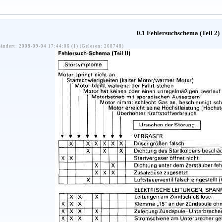
0.1 Fehlersuchschema (Teil 2)
ändert: 2008-09-04 17:44:06 (1) (Gelesen: 268748)