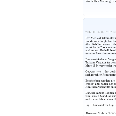
Was ist Ihre Meinung zu 
2007-07-25 16:07:37 Ge
Der Zweitakt-Ottomotor m
funktionsbedingte Nacht
über Gebühr belastet. Wa
selbst helfen? Wir mein
auskennen. Deshalb besch
unseren Zweitaktmotore
Die verschiedenen Vergas
Trabant-Vergaser ist bei
Mitte 1984 verwendet wer
Gewusst wie - der vorli
sachgerechter Reparaturau
Beschrieben werden die 
erprobt und haben sich 
einzelnen Abschnitte enth
Darüber hinaus können di
zum letzten Stand, so da
und die sachdienlichen H
Ing. Thomas Strese Dipl.
Bewerten - Schlecht