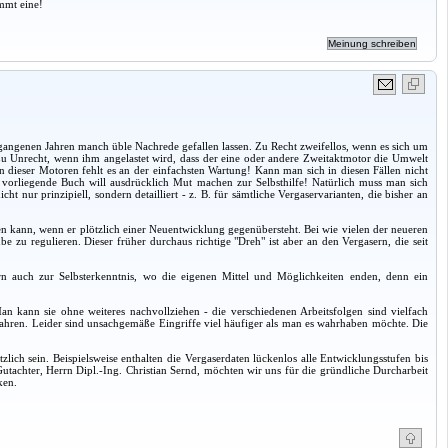
mmt eine!
rgangenen Jahren manch üble Nachrede gefallen lassen. Zu Recht zweifellos, wenn es sich um
u Unrecht, wenn ihm angelastet wird, dass der eine oder andere Zweitaktmotor die Umwelt
en dieser Motoren fehlt es an der einfachsten Wartung! Kann man sich in diesen Fällen nicht
orliegende Buch will ausdrücklich Mut machen zur Selbsthilfe! Natürlich muss man sich
nur prinzipiell, sondern detailliert - z. B. für sämtliche Vergaservarianten, die bisher an
n kann, wenn er plötzlich einer Neuentwicklung gegenübersteht. Bei wie vielen der neueren
 zu regulieren. Dieser früher durchaus richtige "Dreh" ist aber an den Vergasern, die seit
rn auch zur Selbsterkenntnis, wo die eigenen Mittel und Möglichkeiten enden, denn ein
n kann sie ohne weiteres nachvollziehen - die verschiedenen Arbeitsfolgen sind vielfach
hren. Leider sind unsachgemäße Eingriffe viel häufiger als man es wahrhaben möchte. Die
ch sein. Beispielsweise enthalten die Vergaserdaten lückenlos alle Entwicklungsstufen bis
Gutachter, Herrn Dipl.-Ing. Christian Sernd, möchten wir uns für die gründliche Durcharbeit
ken.