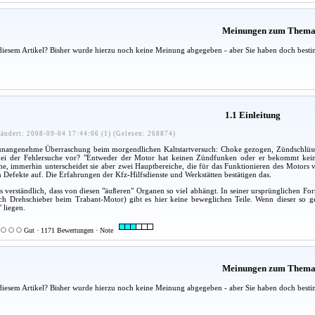
Meinungen zum Them
diesem Artikel? Bisher wurde hierzu noch keine Meinung abgegeben - aber Sie haben doch besti
1.1 Einleitung
ändert: 2008-09-04 17:44:06 (1) (Gelesen: 268874)
e unangenehme Überraschung beim morgendlichen Kaltstartversuch: Choke gezogen, Zündschlüssel
i der Fehlersuche vor? "Entweder der Motor hat keinen Zündfunken oder er bekommt keinen K
he, immerhin unterscheidet sie aber zwei Hauptbereiche, die für das Funktionieren des Motors 
 Defekte auf. Die Erfahrungen der Kfz-Hilfsdienste und Werkstätten bestätigen das.
s verständlich, dass von diesen "äußeren" Organen so viel abhängt. In seiner ursprünglichen F
ich Drehschieber beim Trabant-Motor) gibt es hier keine beweglichen Teile. Wenn dieser so ge
 liegen.
Gut · 1171 Bewertungen · Note
Meinungen zum Them
diesem Artikel? Bisher wurde hierzu noch keine Meinung abgegeben - aber Sie haben doch besti