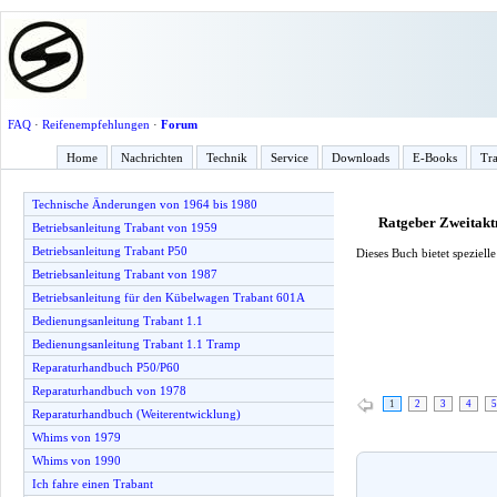
FAQ
·
Reifenempfehlungen
·
Forum
Home
Nachrichten
Technik
Service
Downloads
E-Books
Tra
Technische Änderungen von 1964 bis 1980
Ratgeber Zweitak
Betriebsanleitung Trabant von 1959
Betriebsanleitung Trabant P50
Dieses Buch bietet speziel
Betriebsanleitung Trabant von 1987
Betriebsanleitung für den Kübelwagen Trabant 601A
Bedienungsanleitung Trabant 1.1
Bedienungsanleitung Trabant 1.1 Tramp
Reparaturhandbuch P50/P60
Reparaturhandbuch von 1978
1
2
3
4
5
Reparaturhandbuch (Weiterentwicklung)
Whims von 1979
Whims von 1990
Ich fahre einen Trabant