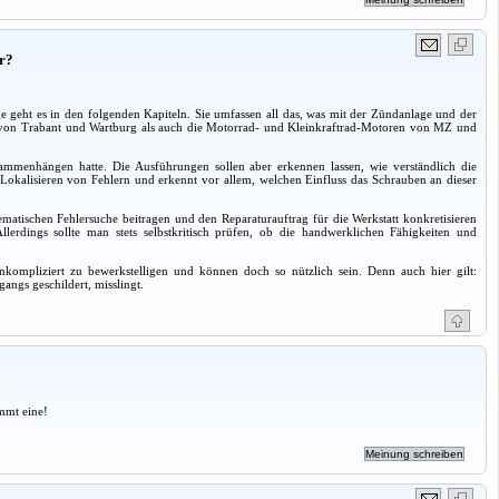
ür?
ht es in den folgenden Kapiteln. Sie umfassen all das, was mit der Zündanlage und der
von Trabant und Wartburg als auch die Motorrad- und Kleinkraftrad-Motoren von MZ und
mmenhängen hatte. Die Ausführungen sollen aber erkennen lassen, wie verständlich die
 Lokalisieren von Fehlern und erkennt vor allem, welchen Einfluss das Schrauben an dieser
tematischen Fehlersuche beitragen und den Reparaturauftrag für die Werkstatt konkretisieren
erdings sollte man stets selbstkritisch prüfen, ob die handwerklichen Fähigkeiten und
nkompliziert zu bewerkstelligen und können doch so nützlich sein. Denn auch hier gilt:
gangs geschildert, misslingt.
a
mmt eine!