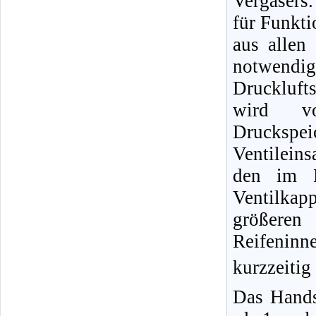
Vergasers.
für Funkti
aus allen
notwendig
Druckluft
wird vo
Druckspe
Ventileins
den im B
Ventilka
größere
Reifeninn
kurzzeitig
Das Hands