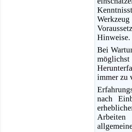
einschät
Kenntnisst
Werkzeug
Vorausse
Hinweise.
Bei Wartun
möglichs
Herunterfa
immer zu v
Erfahrung
nach Ein
erheblich
Arbeiten
allgemein