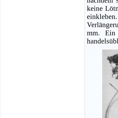
nachdem s
keine Löt
einklebe
Verlänger
mm. Ein 
handelsübl