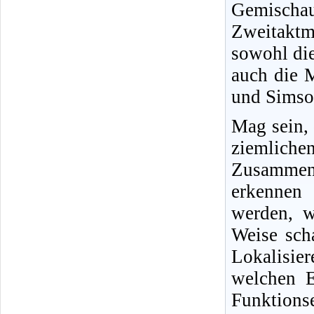
Gemisch
Zweitakt
sowohl di
auch die 
und Simson
Mag sein,
ziemliche
Zusammenh
erkennen 
werden, w
Weise sch
Lokalisi
welchen E
Funktio