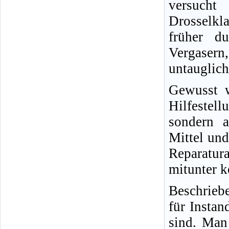
versucht
Drosselkl
früher d
Vergasern,
untauglich
Gewusst w
Hilfestel
sondern a
Mittel und
Reparatur
mitunter k
Beschrieb
für Insta
sind. Man