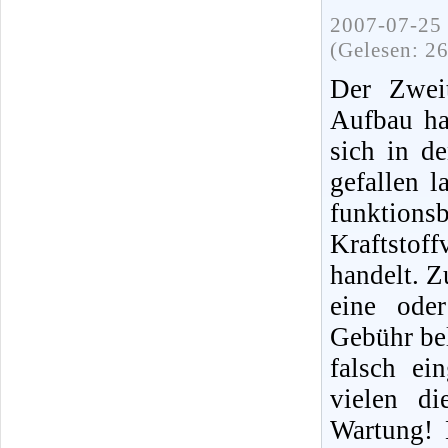
2007-07-25 
(Gelesen: 2
Der Zweit
Aufbau ha
sich in d
gefallen 
funktions
Kraftstof
handelt. Z
eine ode
Gebühr bel
falsch ei
vielen di
Wartung! 