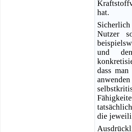
Kraftstof
hat.
Sicherlic
Nutzer s
beispielsw
und den
konkretisi
dass man 
anwende
selbstkr
Fähigkeit
tatsächlic
die jeweil
Ausdrückl