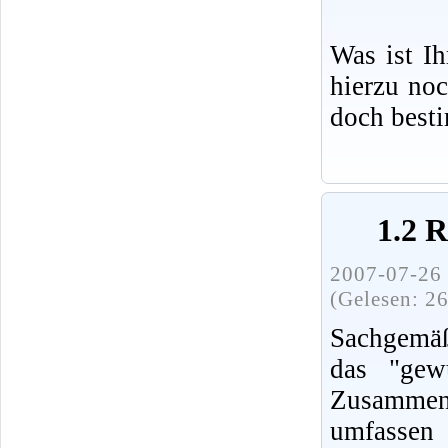
Was ist I
hierzu no
doch best
1.2 
2007-07-26 
(Gelesen: 2
Sachgemäß
das "gew
Zusammenh
umfassen