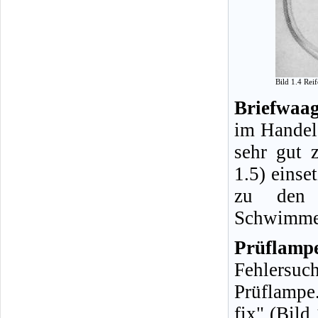
Bild 1.4 Rei
Briefwaag
im Handel 
sehr gut 
1.5) einse
zu den H
Schwimmer
Prüflamp
Fehlersuc
Prüflampe
fix" (Bild