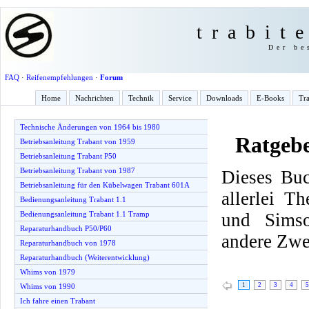
trabit
Der be
FAQ
·
Reifenempfehlungen
·
Forum
Home
Nachrichten
Technik
Service
Downloads
E-Books
Tra
Technische Änderungen von 1964 bis 1980
Ratgeb
Betriebsanleitung Trabant von 1959
Betriebsanleitung Trabant P50
Betriebsanleitung Trabant von 1987
Dieses Buc
Betriebsanleitung für den Kübelwagen Trabant 601A
allerlei T
Bedienungsanleitung Trabant 1.1
und Simso
Bedienungsanleitung Trabant 1.1 Tramp
Reparaturhandbuch P50/P60
andere Zwe
Reparaturhandbuch von 1978
Reparaturhandbuch (Weiterentwicklung)
Whims von 1979
1
2
3
4
5
Whims von 1990
Ich fahre einen Trabant