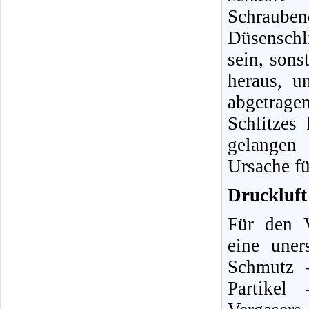
Schraube
Düsenschli
sein, sons
heraus, u
abgetrag
Schlitzes
gelangen 
Ursache fü
Druckluft 
Für den V
eine uner
Schmutz 
Partikel