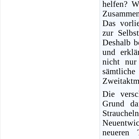
helfen? W
Zusammen
Das vorli
zur Selbs
Deshalb b
und erklä
nicht nur 
sämtliche
Zweitaktm
Die versc
Grund daf
Strauche
Neuentwic
neueren T