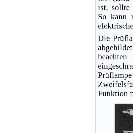
ist, sollt
So kann m
elektrisch
Die Prüfl
abgebild
beachten
eingeschra
Prüflampe
Zweifelsfa
Funktion p