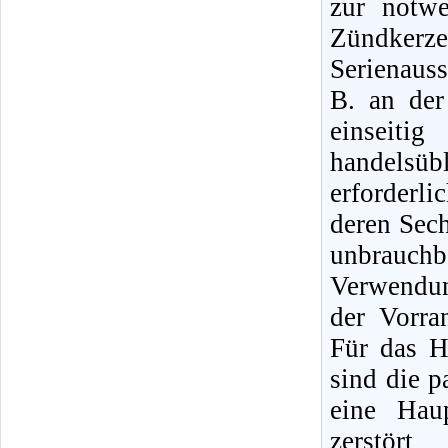
zur notw
Zündker
Serienauss
B. an de
einseit
handelsüb
erforderl
deren Sec
unbrauch
Verwendun
der Vorra
Für das H
sind die 
eine Hau
zerstör