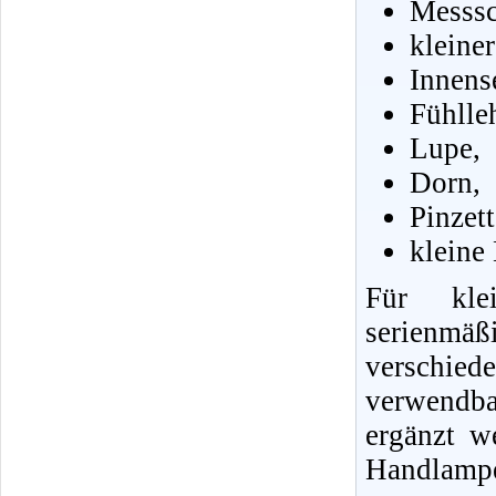
Messsc
kleine
Innens
Fühlle
Lupe,
Dorn,
Pinzet
kleine
Für klei
serienmä
verschie
verwendb
ergänzt w
Handlampe