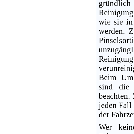
gründlic
Reinigung
wie sie i
werden. Z
Pinselso
unzugängli
Reinigun
verunreini
Beim Umg
sind die 
beachten.
jeden Fall
der Fahrz
Wer kein