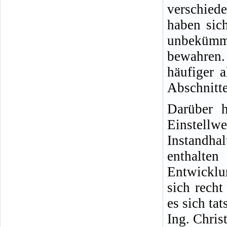
verschied
haben sich
unbekümm
bewahren.
häufiger 
Abschnitte
Darüber h
Einste
Instandha
enthalt
Entwicklu
sich rech
es sich ta
Ing. Chris