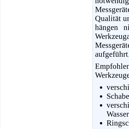
notwendi
Messgerä
Qualität u
hängen ni
Werkzeug
Messgerä
aufgeführt
Empfohle
Werkzeuge 
versch
Schabe
vers
Wasser
Ringsc