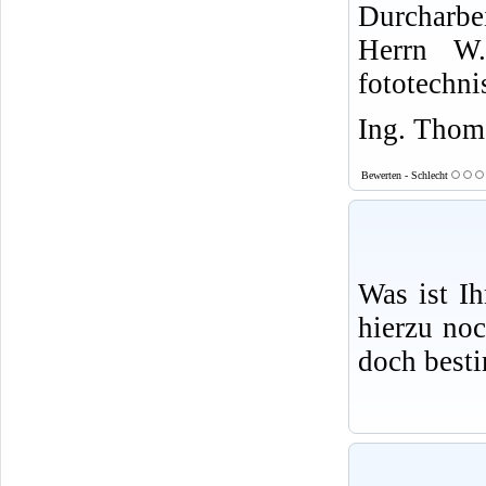
Durcharbe
Herrn W.
fototechni
Ing. Thoma
Bewerten - Schlecht
Was ist I
hierzu no
doch best