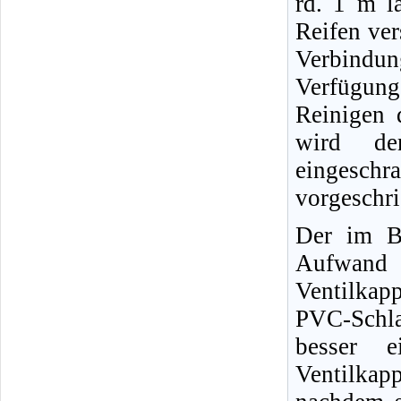
rd. 1 m l
Reifen ver
Verbindun
Verfügun
Reinigen 
wird der
eingeschr
vorgeschr
Der im Bi
Aufwand 
Ventilkap
PVC-Schl
besser e
Ventilkap