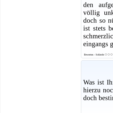
den aufge
völlig un
doch so nü
ist stets 
schmerzlic
eingangs g
Bewerten - Schlecht
Was ist I
hierzu no
doch best