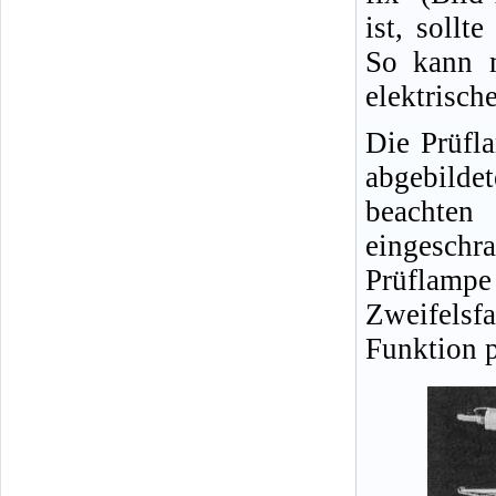
ist, sollt
So kann m
elektrisch
Die Prüfl
abgebild
beachten
eingeschra
Prüflampe
Zweifelsfa
Funktion p