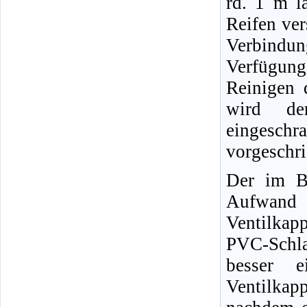
rd. 1 m l
Reifen ver
Verbindun
Verfügun
Reinigen 
wird der
eingeschr
vorgeschr
Der im Bi
Aufwand 
Ventilkap
PVC-Schl
besser e
Ventilkap