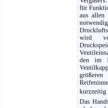
Vergasers.
für Funkti
aus allen
notwendig
Druckluft
wird vo
Druckspe
Ventileins
den im B
Ventilka
größere
Reifeninn
kurzzeitig
Das Hands