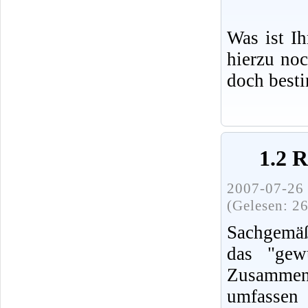
Was ist I
hierzu no
doch best
1.2 
2007-07-26 
(Gelesen: 2
Sachgemäß
das "gew
Zusammenh
umfassen