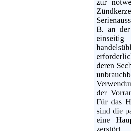
zur notw
Zündker
Serienauss
B. an de
einseit
handelsüb
erforderl
deren Sec
unbrauch
Verwendun
der Vorra
Für das H
sind die 
eine Hau
zerstör