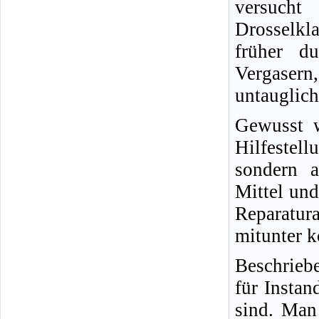
versucht
Drosselkl
früher d
Vergasern,
untauglich
Gewusst w
Hilfestel
sondern a
Mittel und
Reparatur
mitunter k
Beschrieb
für Insta
sind. Man