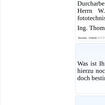
Durcharbe
Herrn W.
fototechni
Ing. Thoma
Bewerten - Schlecht
Was ist I
hierzu no
doch best