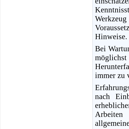
einschät
Kenntnisst
Werkzeug
Vorausse
Hinweise.
Bei Wartun
möglichs
Herunterfa
immer zu v
Erfahrung
nach Ein
erheblich
Arbeiten
allgemein