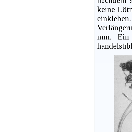
nachdem s
keine Löt
einklebe
Verlänger
mm. Ein 
handelsübl