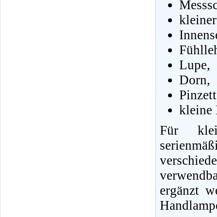
Messsc
kleine
Innens
Fühlle
Lupe,
Dorn,
Pinzet
kleine
Für klei
serienmä
verschie
verwendb
ergänzt w
Handlampe