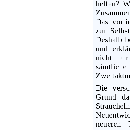
helfen? W
Zusammen
Das vorli
zur Selbs
Deshalb b
und erklä
nicht nur 
sämtliche
Zweitaktm
Die versc
Grund daf
Strauche
Neuentwic
neueren T