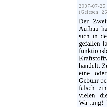
2007-07-25 
(Gelesen: 2
Der Zweit
Aufbau ha
sich in d
gefallen 
funktions
Kraftstof
handelt. Z
eine ode
Gebühr bel
falsch ei
vielen di
Wartung! 