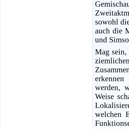
Gemisch
Zweitakt
sowohl di
auch die 
und Simson
Mag sein,
ziemliche
Zusammenh
erkennen 
werden, w
Weise sch
Lokalisi
welchen E
Funktio