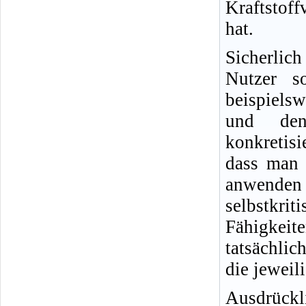
Kraftstof
hat.
Sicherlic
Nutzer s
beispielsw
und den
konkretisi
dass man 
anwende
selbstkr
Fähigkeit
tatsächlic
die jeweil
Ausdrückl