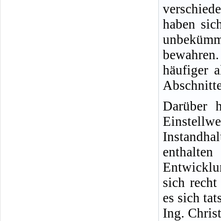
verschied
haben sich
unbekümm
bewahren.
häufiger 
Abschnitte
Darüber h
Einste
Instandha
enthalt
Entwicklu
sich rech
es sich ta
Ing. Chris