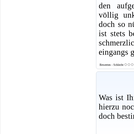
den aufge
völlig un
doch so nü
ist stets 
schmerzlic
eingangs g
Bewerten - Schlecht
Was ist I
hierzu no
doch best