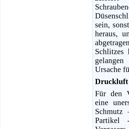
Schraube
Düsenschli
sein, sons
heraus, u
abgetrag
Schlitzes
gelangen 
Ursache fü
Druckluft 
Für den V
eine uner
Schmutz 
Partikel