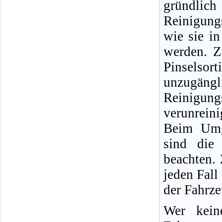
gründlic
Reinigung
wie sie i
werden. Z
Pinselso
unzugängli
Reinigun
verunreini
Beim Umg
sind die 
beachten.
jeden Fall
der Fahrz
Wer kein