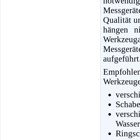
notwendi
Messgerä
Qualität u
hängen ni
Werkzeug
Messgerä
aufgeführt
Empfohle
Werkzeuge 
versch
Schabe
vers
Wasser
Ringsc