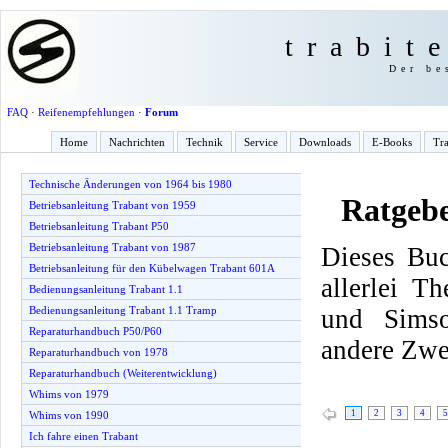
trabit
Der be
FAQ
·
Reifenempfehlungen
·
Forum
Home
Nachrichten
Technik
Service
Downloads
E-Books
Tra
Technische Änderungen von 1964 bis 1980
Ratgeb
Betriebsanleitung Trabant von 1959
Betriebsanleitung Trabant P50
Betriebsanleitung Trabant von 1987
Dieses Buc
Betriebsanleitung für den Kübelwagen Trabant 601A
allerlei T
Bedienungsanleitung Trabant 1.1
und Simso
Bedienungsanleitung Trabant 1.1 Tramp
Reparaturhandbuch P50/P60
andere Zwe
Reparaturhandbuch von 1978
Reparaturhandbuch (Weiterentwicklung)
Whims von 1979
1
2
3
4
5
Whims von 1990
Ich fahre einen Trabant