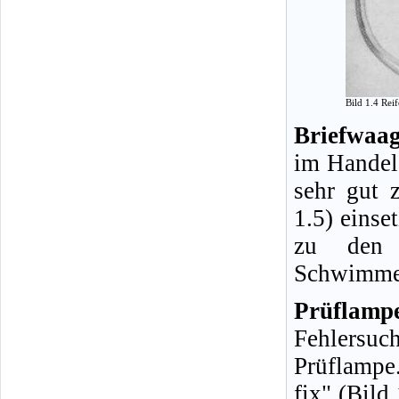
Bild 1.4 Rei
Briefwaag
im Handel 
sehr gut 
1.5) einse
zu den H
Schwimmer
Prüflamp
Fehlersuc
Prüflampe
fix" (Bild