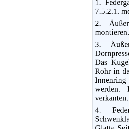
1. Federg
7.5.2.1. m
2. Äußer
montieren
3. Äußer
Dornpress
Das Kuge
Rohr in da
Innenring
werden. 
verkanten.
4. Fede
Schwenkla
Glatte Sei