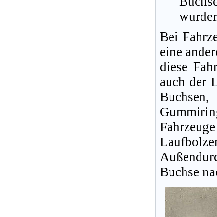
Buchs
wurden
Bei Fahrz
eine ande
diese Fah
auch der L
Buchsen,
Gummirin
Fahrzeug
Laufbolz
Außendurc
Buchse na