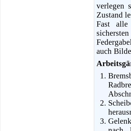
verlegen 
Zustand le
Fast all
sichersten
Federgabe
auch Bilde
Arbeitsgä
Bremsb
Radbr
Abschn
Schei
heraus
Gelenk
nach 