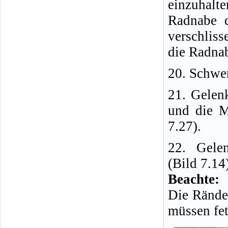
einzuhalt
Radnabe d
verschliss
die Radna
20. Schwen
21. Gelen
und die M
7.27).
22. Gele
(Bild 7.14
Beachte:
Die Rände
müssen fett