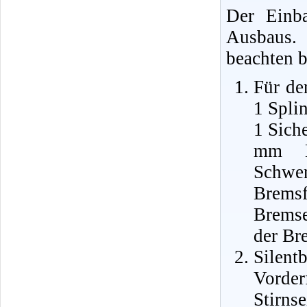
Der Einba
Ausbaus.
beachten b
Für de
1 Spli
1 Sich
mm D
Schw
Bremsf
Bremse
der Br
Silen
Vorde
Stirnse