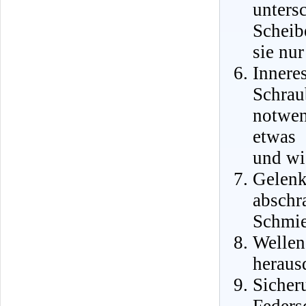
unter
Scheib
sie nu
Inner
Schra
notwen
etwas 
und wi
Gele
absc
Schmie
Welle
heraus
Siche
Feders