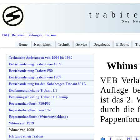
trabit
Der be
FAQ
·
Reifenempfehlungen
·
Forum
Home
Nachrichten
Technik
Service
Downloads
E-Books
Tra
Technische Änderungen von 1964 bis 1980
Whims 
Betriebsanleitung Trabant von 1959
Betriebsanleitung Trabant P50
Betriebsanleitung Trabant von 1987
VEB Verlag
Betriebsanleitung für den Kübelwagen Trabant 601A
Auflage be
Bedienungsanleitung Trabant 1.1
ist das 2.
Bedienungsanleitung Trabant 1.1 Tramp
Reparaturhandbuch P50/P60
durch die
Reparaturhandbuch von 1978
Pappenfor
Reparaturhandbuch (Weiterentwicklung)
Whims von 1979
Whims von 1990
Ich fahre einen Trabant
1
…
10
11