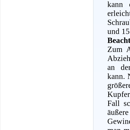
kann 
erleic
Schrau
und 15
Beacht
Zum A
Abzieh
an de
kann. 
größe
Kupfer
Fall s
äußer
Gewind