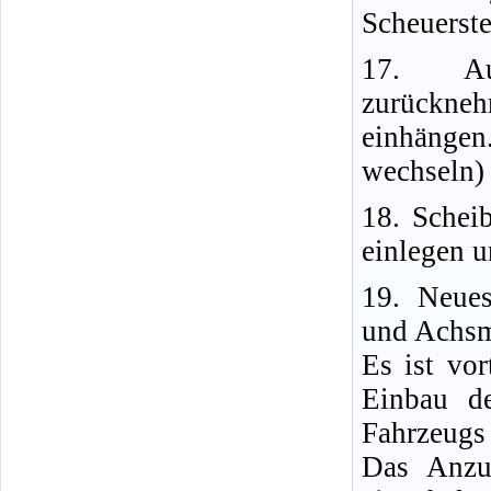
Scheuerste
17. Aut
zurückne
einhänge
wechseln) 
18. Schei
einlegen 
19. Neues
und Achsm
Es ist vo
Einbau d
Fahrzeugs
Das Anzu