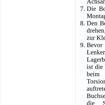
Achsan
Die Bo
Montag
Den Bo
drehen
zur Kl
Bevor
Lenke
Lagerb
ist die
beim 
Torsi
auftre
Buchse
die S