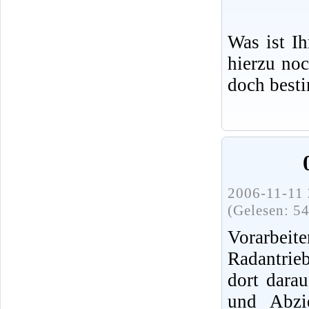
Was ist I
hierzu no
doch best
2006-11-11 
(Gelesen: 5
Vorarbeit
Radantrie
dort dara
und Abzi