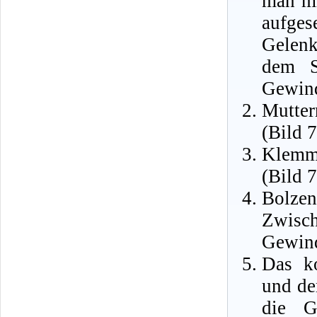
man mi
aufge
Gelenk
dem S
Gewind
Mutte
(Bild 7
Klemm
(Bild 7
Bolze
Zwisc
Gewind
Das k
und de
die G