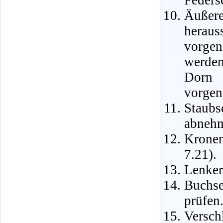
Äuße
herau
vorge
werden
Dorn 
vorge
Staub
abneh
Kronen
7.21).
Lenker
Buchs
prüfen
Vers