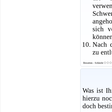
verwen
Schwe
angeho
sich v
können
Nach d
zu entl
Bewerten - Schlecht
Was ist I
hierzu no
doch best