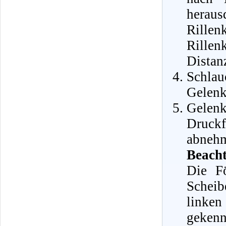
herau
Rille
Rillen
Distan
Schlau
Gelenk
Gelen
Druck
abneh
Beacht
Die Fö
Scheib
linken
gekenn