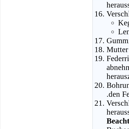
heraus
Versch
Keg
Len
Gummis
Mutter
Feder
abnehm
heraus
Bohrun
.den F
Vers
heraus
Beacht