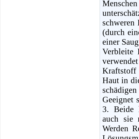
Mensche
unterschä
schweren E
(durch ei
einer Sau
Verbleite
verwende
Kraftstof
Haut in di
schädigen
Geeignet 
3. Beide 
auch sie 
Werden Re
Lösungsmi