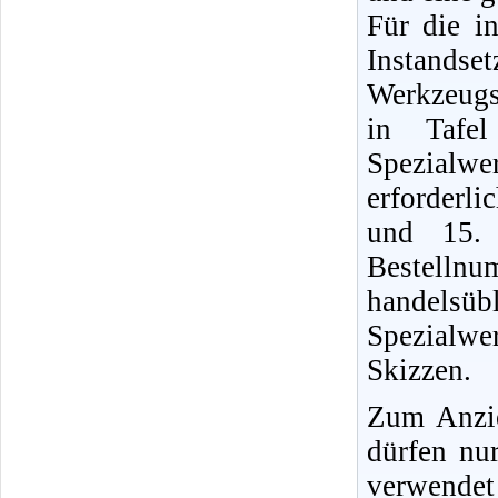
Für die i
Instands
Werkzeugs
in Tafel
Spezialwe
erforderli
und 15. 
Bestellnu
handels
Spezialwe
Skizzen.
Zum Anzi
dürfen nu
verwendet