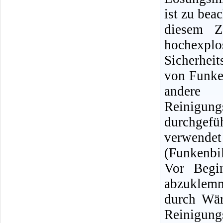
ist zu bea
diesem Z
hochexpl
Sicherhei
von Funke
andere
Reinigun
durchgef
verwendet
(Funkenbi
Vor Begin
abzuklemm
durch Wär
Reinigu