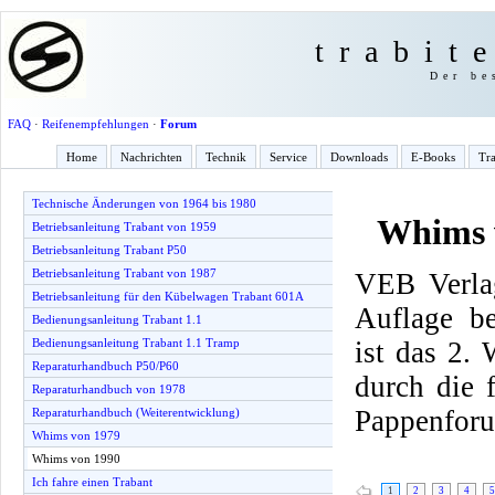
trabit
Der be
FAQ
·
Reifenempfehlungen
·
Forum
Home
Nachrichten
Technik
Service
Downloads
E-Books
Tra
Technische Änderungen von 1964 bis 1980
Whims 
Betriebsanleitung Trabant von 1959
Betriebsanleitung Trabant P50
Betriebsanleitung Trabant von 1987
VEB Verlag
Betriebsanleitung für den Kübelwagen Trabant 601A
Auflage be
Bedienungsanleitung Trabant 1.1
ist das 2.
Bedienungsanleitung Trabant 1.1 Tramp
Reparaturhandbuch P50/P60
durch die
Reparaturhandbuch von 1978
Pappenfor
Reparaturhandbuch (Weiterentwicklung)
Whims von 1979
Whims von 1990
Ich fahre einen Trabant
1
2
3
4
5