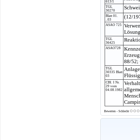
613/1
TGL
Schwei
30270
Blatt 01.
(12/19
..03
ASAO 725
Verwen
Lösungs
TGL
Reakti
36425
ASAO728
Kennze
Erzeug
88/52;
TGL
Anlage
30335 Blatt
Flüssi
03
CBI. I Nr.
Verhal
29 vom
allgem
04.08.1982
Mensch
Camping
Bewerten - Schlecht