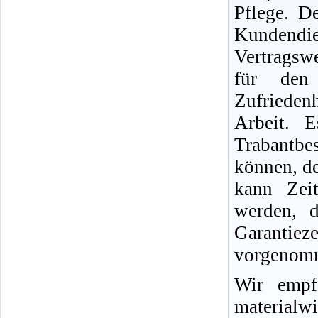
Pflege. D
Kundend
Vertragswe
für den
Zufriedenh
Arbeit. 
Trabantb
können, d
kann Zei
werden, d
Garantie
vorgenomm
Wir empf
materialwi