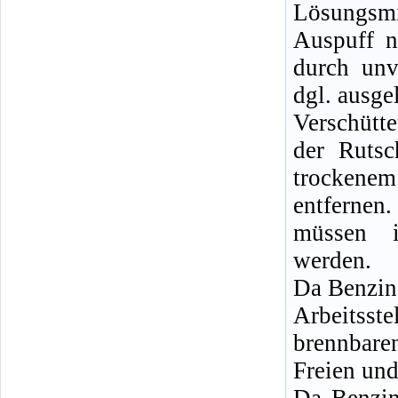
Lösungsm
Auspuff n
durch unv
dgl. ausge
Verschütt
der Rutsc
trockenem
entferne
müssen i
werden.
Da Benzin
Arbeitsste
brennbare
Freien und
Da Benzin