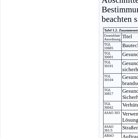
Bestimmu
beachten s
Tafel 1.2. Zusammenst
Gesetzblatt/
Titel
Anordnung
TGL
Bautec
10685
TGL
Gesund
30001
TGL
Gesund
30101
sicher
TGL
Gesund
30104
brands
TGL
Gesund
30817
Sicher
TGL
Verhüt
30042
ASAO 303
Verwen
Lösung
ASAO
Straße
361/3
ABAO
Auftra