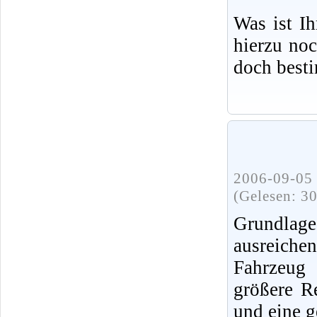
Was ist I
hierzu no
doch best
2006-09-05 
(Gelesen: 3
Grundlag
ausreiche
Fahrzeug 
größere R
und eine g