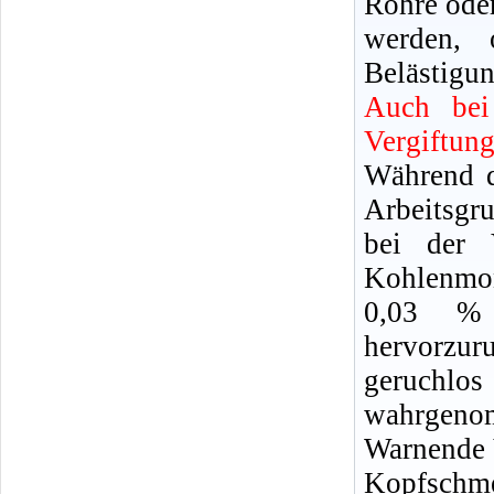
Rohre oder
werden, 
Belästigun
Auch bei
Vergiftun
Während d
Arbeitsgr
bei der 
Kohlenmon
0,03 %
hervorzu
geruchl
wahrgeno
Warnende 
Kopfschm