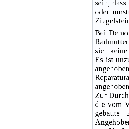
sein, dass
oder umst
Ziegelstei
Bei Demon
Radmutter
sich keine
Es ist un
angeho
Reparatu
angehobene
Zur Durch
die vom V
gebaute 
Angehoben