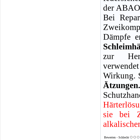
der ABAO 
Bei Repar
Zweikompo
Dämpfe en
Schleimh
zur Her
verwendet
Wirkung. 
Ätzun
Schutzhan
Härterlös
sie bei 
alkalische
Bewerten - Schlecht