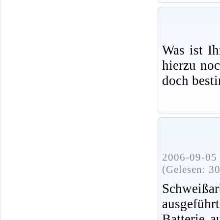
Was ist I
hierzu no
doch best
2006-09-05 
(Gelesen: 3
Schweißa
ausgeführ
Batterie 