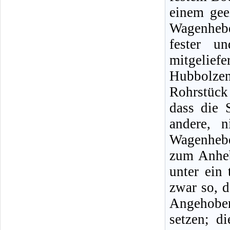
einem gee
Wagenheb
fester u
mitgeliefe
Hubbolze
Rohrstück
dass die 
andere, n
Wagenhebe
zum Anheb
unter ein 
zwar so, d
Angehobe
setzen; d