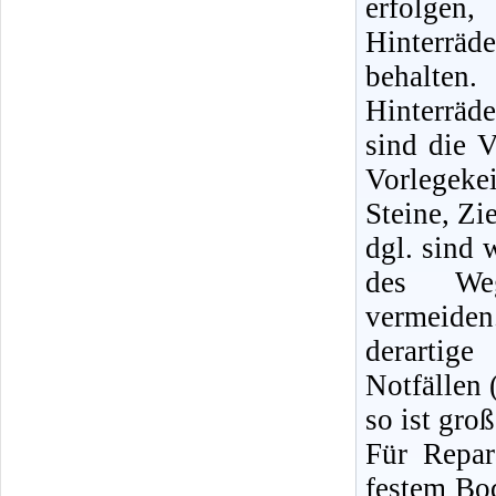
erfolge
Hinterräd
behalte
Hinterrä
sind die V
Vorlegeke
Steine, Zi
dgl. sind 
des Weg
vermeid
derartige
Notfällen 
so ist gro
Für Repa
festem Bod