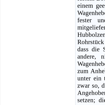
einem gee
Wagenheb
fester u
mitgeliefe
Hubbolze
Rohrstück
dass die 
andere, n
Wagenhebe
zum Anheb
unter ein 
zwar so, d
Angehobe
setzen; d