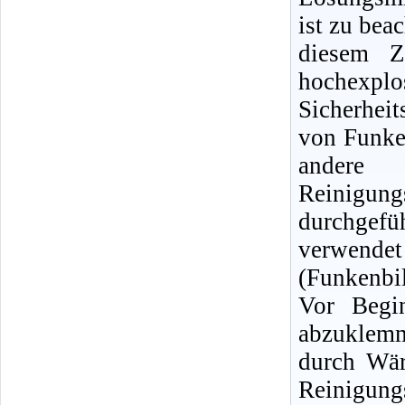
ist zu bea
diesem Z
hochexpl
Sicherhei
von Funke
andere
Reinigun
durchgef
verwendet
(Funkenbi
Vor Begin
abzuklemm
durch Wär
Reinigu