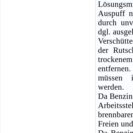
Lösungsm
Auspuff n
durch unv
dgl. ausge
Verschütt
der Rutsc
trockenem
entferne
müssen i
werden.
Da Benzin
Arbeitsste
brennbare
Freien und
Da Benzin