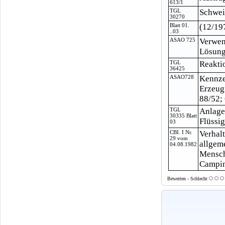
613/1
TGL
Schwei
30270
Blatt 01.
(12/19
..03
ASAO 725
Verwen
Lösungs
TGL
Reakti
36425
ASAO728
Kennze
Erzeug
88/52;
TGL
Anlage
30335 Blatt
Flüssi
03
CBI. I Nr.
Verhal
29 vom
allgem
04.08.1982
Mensch
Camping
Bewerten - Schlecht