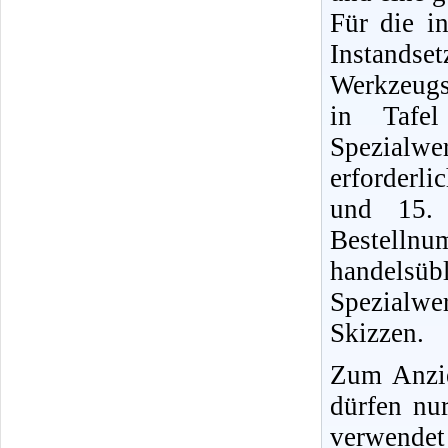
Für die i
Instands
Werkzeugs
in Tafel
Spezialwe
erforderli
und 15. 
Bestellnu
handels
Spezialwe
Skizzen.
Zum Anzi
dürfen nu
verwendet