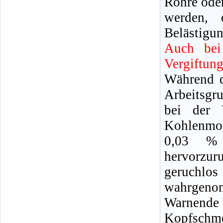
Rohre oder
werden, 
Belästigun
Auch bei
Vergiftun
Während d
Arbeitsgr
bei der 
Kohlenmon
0,03 %
hervorzu
geruchl
wahrgeno
Warnende 
Kopfschm