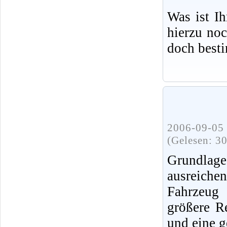
Was ist I
hierzu no
doch best
2006-09-05 
(Gelesen: 3
Grundlag
ausreiche
Fahrzeug 
größere R
und eine g