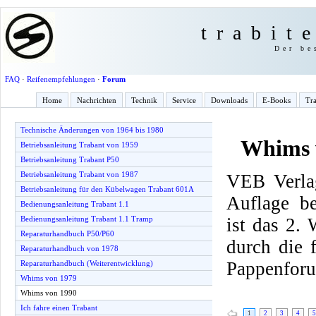
trabit
Der be
FAQ
·
Reifenempfehlungen
·
Forum
Home
Nachrichten
Technik
Service
Downloads
E-Books
Tra
Technische Änderungen von 1964 bis 1980
Whims 
Betriebsanleitung Trabant von 1959
Betriebsanleitung Trabant P50
Betriebsanleitung Trabant von 1987
VEB Verlag
Betriebsanleitung für den Kübelwagen Trabant 601A
Auflage be
Bedienungsanleitung Trabant 1.1
ist das 2.
Bedienungsanleitung Trabant 1.1 Tramp
Reparaturhandbuch P50/P60
durch die
Reparaturhandbuch von 1978
Pappenfor
Reparaturhandbuch (Weiterentwicklung)
Whims von 1979
Whims von 1990
Ich fahre einen Trabant
1
2
3
4
5