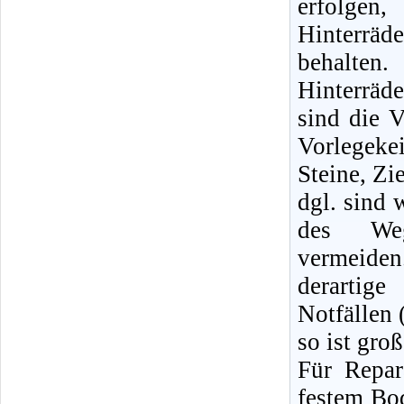
erfolge
Hinterräd
behalte
Hinterrä
sind die V
Vorlegeke
Steine, Zi
dgl. sind 
des Weg
vermeid
derartige
Notfällen 
so ist gro
Für Repa
festem Bod