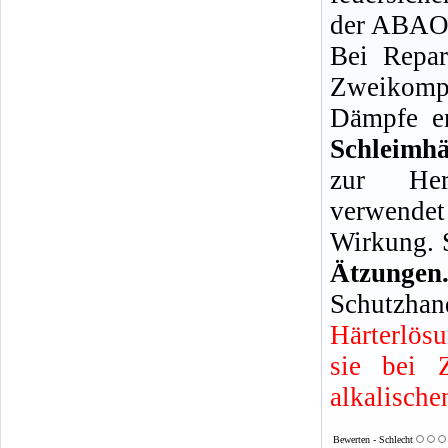
der ABAO 
Bei Repar
Zweikompo
Dämpfe en
Schleimh
zur Her
verwendet
Wirkung. 
Ätzun
Schutzhan
Härterlös
sie bei 
alkalische
Bewerten - Schlecht