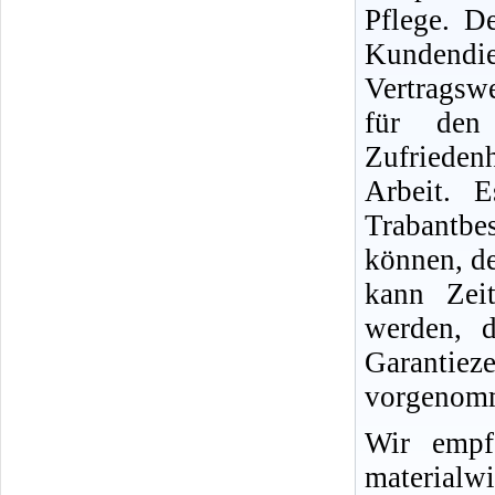
Pflege. D
Kundend
Vertragswe
für den
Zufriedenh
Arbeit. 
Trabantb
können, d
kann Zei
werden, d
Garantie
vorgenomm
Wir empf
materialwi