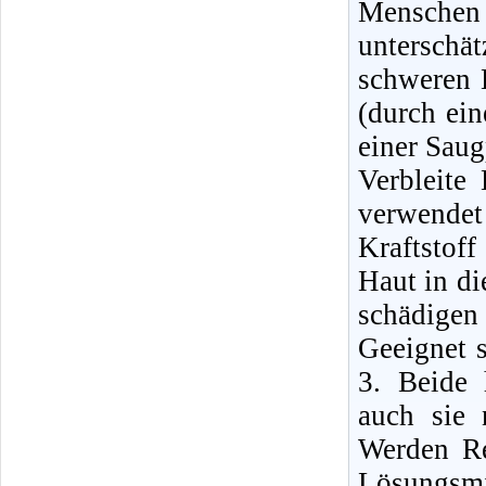
Mensche
unterschä
schweren E
(durch ei
einer Sau
Verbleite
verwende
Kraftstof
Haut in di
schädigen
Geeignet 
3. Beide 
auch sie 
Werden Re
Lösungsmi