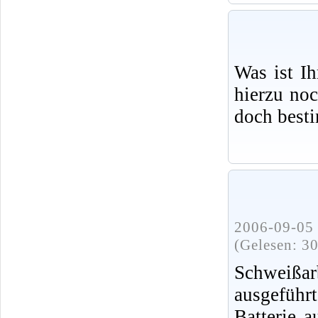
Was ist I
hierzu no
doch best
2006-09-05 
(Gelesen: 3
Schweißa
ausgeführ
Batterie 