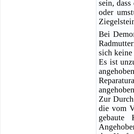
sein, dass
oder umst
Ziegelstei
Bei Demon
Radmutter
sich keine
Es ist un
angeho
Reparatu
angehobene
Zur Durch
die vom V
gebaute 
Angehoben