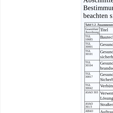
Bestimmu
beachten s
Tafel 1.2. Zusammenst
Gesetzblatt/
Titel
Anordnung
TGL
Bautec
10685
TGL
Gesund
30001
TGL
Gesund
30101
sicher
TGL
Gesund
30104
brands
TGL
Gesund
30817
Sicher
TGL
Verhüt
30042
ASAO 303
Verwen
Lösung
ASAO
Straße
361/3
ABAO
Auftra