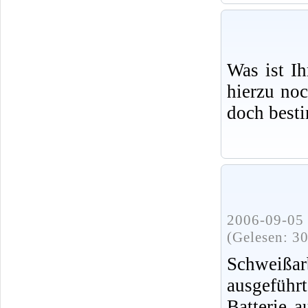
Was ist I
hierzu no
doch best
2006-09-05 
(Gelesen: 3
Schweißa
ausgeführ
Batterie 