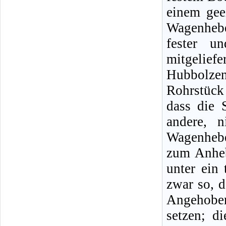
einem gee
Wagenheb
fester u
mitgeliefe
Hubbolze
Rohrstück
dass die 
andere, n
Wagenhebe
zum Anheb
unter ein 
zwar so, d
Angehobe
setzen; d