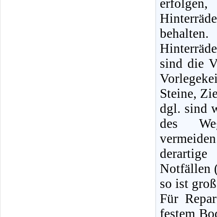
erfolge
Hinterräd
behalte
Hinterrä
sind die V
Vorlegeke
Steine, Zi
dgl. sind 
des Weg
vermeid
derartige
Notfällen 
so ist gro
Für Repa
festem Bod