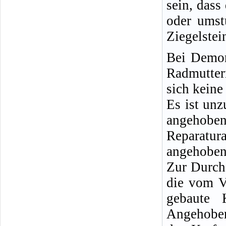
sein, dass
oder umst
Ziegelstei
Bei Demon
Radmutter
sich keine
Es ist un
angeho
Reparatu
angehobene
Zur Durch
die vom V
gebaute 
Angehoben