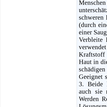
Mensche
unterschä
schweren E
(durch ei
einer Sau
Verbleite
verwende
Kraftstof
Haut in di
schädigen
Geeignet 
3. Beide 
auch sie 
Werden Re
Lösungsmi