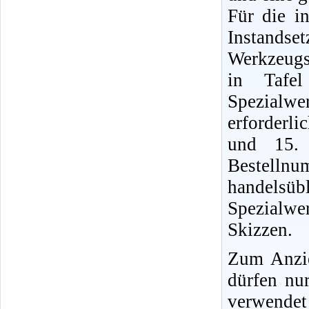
Für die i
Instands
Werkzeugs
in Tafel
Spezialwe
erforderli
und 15. 
Bestellnu
handels
Spezialwe
Skizzen.
Zum Anzi
dürfen nu
verwendet