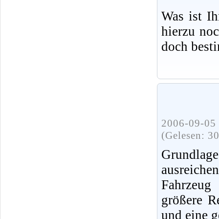
Was ist I
hierzu no
doch best
2006-09-05 
(Gelesen: 3
Grundlag
ausreiche
Fahrzeug 
größere R
und eine g