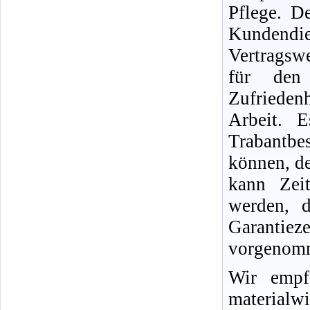
Pflege. D
Kundend
Vertragswe
für den
Zufriedenh
Arbeit. 
Trabantb
können, d
kann Zei
werden, d
Garantie
vorgenomm
Wir empf
materialwi