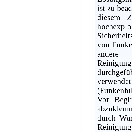
ist zu bea
diesem Z
hochexpl
Sicherhei
von Funke
andere
Reinigun
durchgef
verwendet
(Funkenbi
Vor Begin
abzuklemm
durch Wär
Reinigu