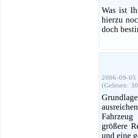
Was ist I
hierzu no
doch best
2006-09-05 
(Gelesen: 3
Grundlag
ausreiche
Fahrzeug 
größere R
und eine g