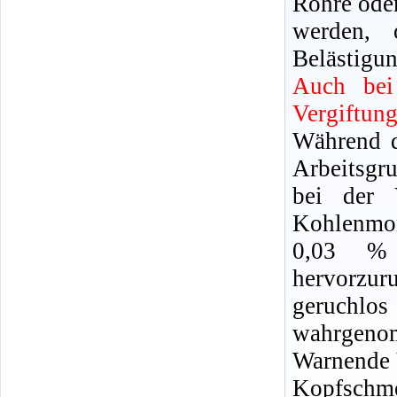
Rohre oder
werden, 
Belästigun
Auch bei
Vergiftun
Während d
Arbeitsgr
bei der 
Kohlenmon
0,03 %
hervorzu
geruchl
wahrgeno
Warnende 
Kopfschm