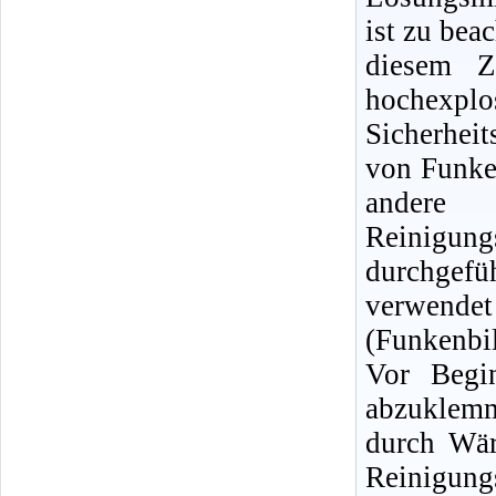
ist zu bea
diesem Z
hochexpl
Sicherhei
von Funke
andere
Reinigun
durchgef
verwendet
(Funkenbi
Vor Begin
abzuklemm
durch Wär
Reinigu