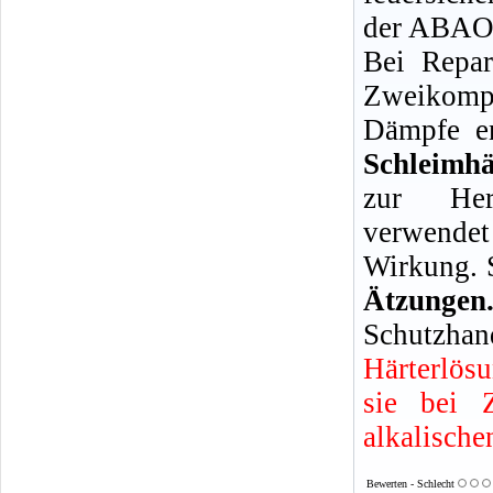
der ABAO 
Bei Repar
Zweikompo
Dämpfe en
Schleimh
zur Her
verwendet
Wirkung. 
Ätzun
Schutzhan
Härterlös
sie bei 
alkalische
Bewerten - Schlecht