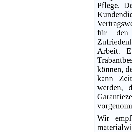
Pflege. D
Kundend
Vertragswe
für den
Zufriedenh
Arbeit. 
Trabantb
können, d
kann Zei
werden, d
Garantie
vorgenomm
Wir empf
materialwi