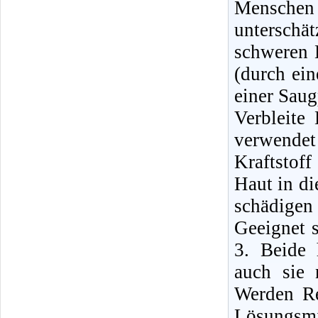
Mensche
unterschä
schweren E
(durch ei
einer Sau
Verbleite
verwende
Kraftstof
Haut in di
schädigen
Geeignet 
3. Beide 
auch sie 
Werden Re
Lösungsmi