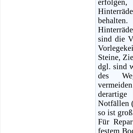
erfolge
Hinterräd
behalte
Hinterrä
sind die V
Vorlegeke
Steine, Zi
dgl. sind 
des Weg
vermeid
derartige
Notfällen 
so ist gro
Für Repa
festem Bod