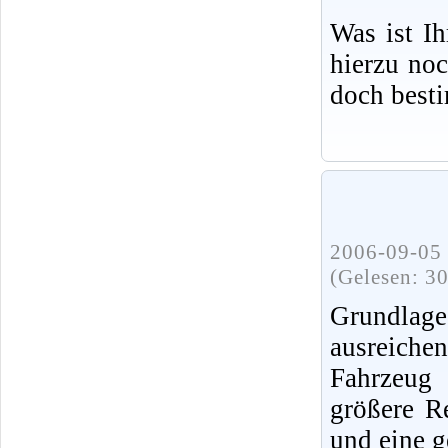
Was ist I
hierzu no
doch best
2006-09-05 
(Gelesen: 3
Grundlag
ausreiche
Fahrzeug 
größere R
und eine g