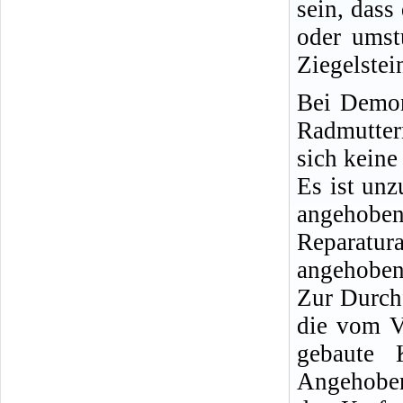
sein, dass
oder umst
Ziegelstei
Bei Demon
Radmutter
sich keine
Es ist un
angeho
Reparatu
angehobene
Zur Durch
die vom V
gebaute 
Angehoben