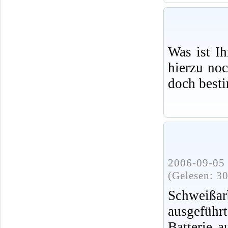
Was ist I
hierzu no
doch best
2006-09-05 
(Gelesen: 3
Schweißa
ausgeführ
Batterie 