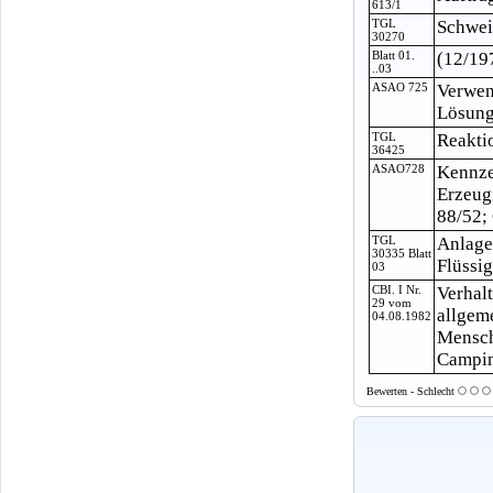
613/1
TGL
Schwei
30270
Blatt 01.
(12/19
..03
ASAO 725
Verwen
Lösungs
TGL
Reakti
36425
ASAO728
Kennze
Erzeug
88/52;
TGL
Anlage
30335 Blatt
Flüssi
03
CBI. I Nr.
Verhal
29 vom
allgem
04.08.1982
Mensch
Camping
Bewerten - Schlecht