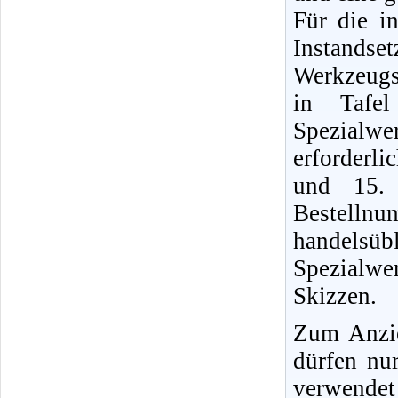
Für die i
Instands
Werkzeugs
in Tafel
Spezialwe
erforderli
und 15. 
Bestellnu
handels
Spezialwe
Skizzen.
Zum Anzi
dürfen nu
verwendet