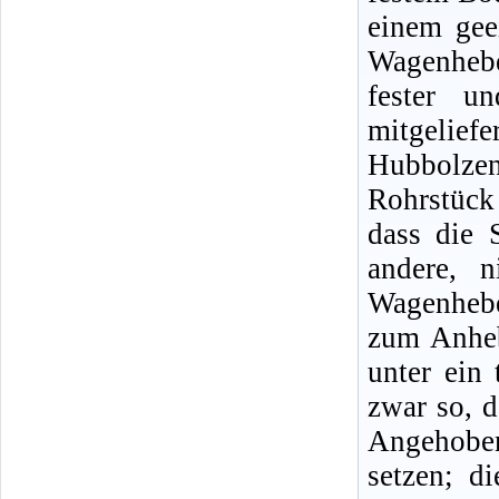
einem gee
Wagenheb
fester u
mitgeliefe
Hubbolze
Rohrstück
dass die 
andere, n
Wagenhebe
zum Anheb
unter ein 
zwar so, d
Angehobe
setzen; d