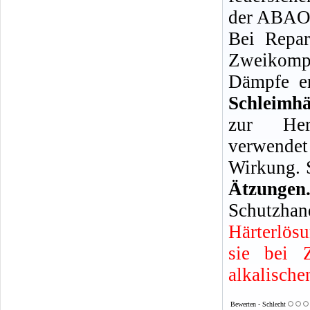
der ABAO 
Bei Repar
Zweikompo
Dämpfe en
Schleimh
zur Her
verwendet
Wirkung. 
Ätzun
Schutzhan
Härterlös
sie bei 
alkalische
Bewerten - Schlecht