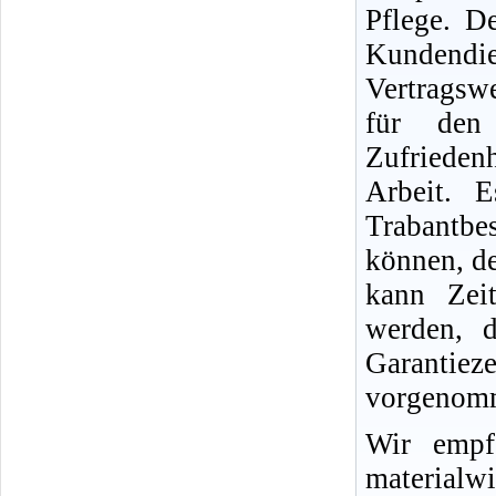
Pflege. D
Kundend
Vertragswe
für den
Zufriedenh
Arbeit. 
Trabantb
können, d
kann Zei
werden, d
Garantie
vorgenomm
Wir empf
materialwi