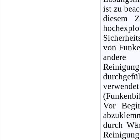
ist zu bea
diesem Z
hochexpl
Sicherhei
von Funke
andere
Reinigun
durchgef
verwendet
(Funkenbi
Vor Begin
abzuklemm
durch Wär
Reinigu