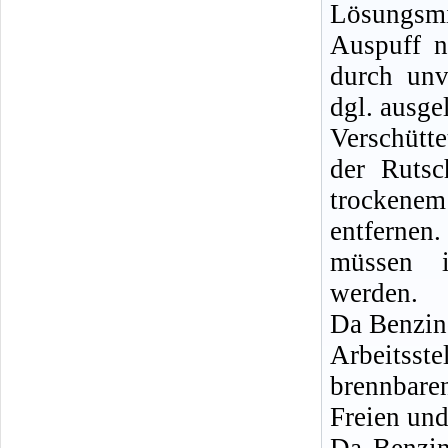
Lösungsm
Auspuff n
durch unv
dgl. ausge
Verschütt
der Rutsc
trockenem
entferne
müssen i
werden.
Da Benzin
Arbeitsste
brennbare
Freien und
Da Benzin