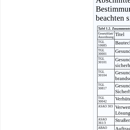
Bestimmu
beachten s
Tafel 1.2. Zusammenst
Gesetzblatt/
Titel
Anordnung
TGL
Bautec
10685
TGL
Gesund
30001
TGL
Gesund
30101
sicher
TGL
Gesund
30104
brands
TGL
Gesund
30817
Sicher
TGL
Verhüt
30042
ASAO 303
Verwen
Lösung
ASAO
Straße
361/3
ABAO
Auftra