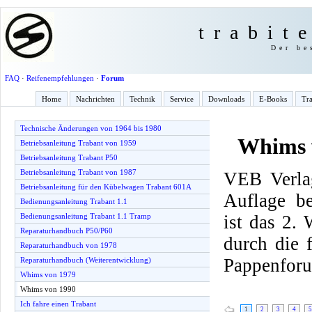
trabit
Der be
FAQ
·
Reifenempfehlungen
·
Forum
Home
Nachrichten
Technik
Service
Downloads
E-Books
Tra
Technische Änderungen von 1964 bis 1980
Whims 
Betriebsanleitung Trabant von 1959
Betriebsanleitung Trabant P50
Betriebsanleitung Trabant von 1987
VEB Verlag
Betriebsanleitung für den Kübelwagen Trabant 601A
Auflage be
Bedienungsanleitung Trabant 1.1
ist das 2.
Bedienungsanleitung Trabant 1.1 Tramp
Reparaturhandbuch P50/P60
durch die
Reparaturhandbuch von 1978
Pappenfor
Reparaturhandbuch (Weiterentwicklung)
Whims von 1979
Whims von 1990
Ich fahre einen Trabant
1
2
3
4
5