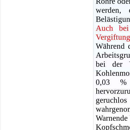
Rohre oder
werden, 
Belästigun
Auch bei
Vergiftun
Während d
Arbeitsgr
bei der 
Kohlenmon
0,03 %
hervorzu
geruchl
wahrgeno
Warnende 
Kopfschm