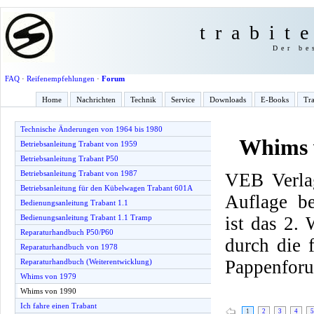
trabit
Der be
FAQ
·
Reifenempfehlungen
·
Forum
Home
Nachrichten
Technik
Service
Downloads
E-Books
Tra
Technische Änderungen von 1964 bis 1980
Whims 
Betriebsanleitung Trabant von 1959
Betriebsanleitung Trabant P50
Betriebsanleitung Trabant von 1987
VEB Verlag
Betriebsanleitung für den Kübelwagen Trabant 601A
Auflage be
Bedienungsanleitung Trabant 1.1
ist das 2.
Bedienungsanleitung Trabant 1.1 Tramp
Reparaturhandbuch P50/P60
durch die
Reparaturhandbuch von 1978
Pappenfor
Reparaturhandbuch (Weiterentwicklung)
Whims von 1979
Whims von 1990
Ich fahre einen Trabant
1
2
3
4
5