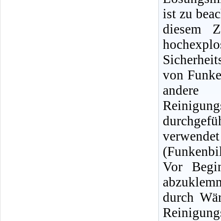
ist zu bea
diesem Z
hochexpl
Sicherhei
von Funke
andere
Reinigun
durchgef
verwendet
(Funkenbi
Vor Begin
abzuklemm
durch Wär
Reinigu