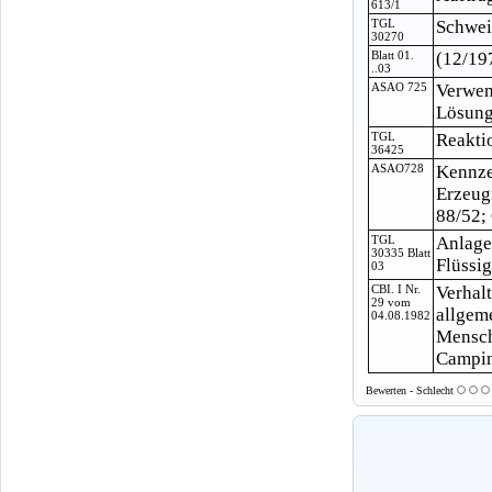
613/1
TGL
Schwei
30270
Blatt 01.
(12/19
..03
ASAO 725
Verwen
Lösungs
TGL
Reakti
36425
ASAO728
Kennze
Erzeug
88/52;
TGL
Anlage
30335 Blatt
Flüssi
03
CBI. I Nr.
Verhal
29 vom
allgem
04.08.1982
Mensch
Camping
Bewerten - Schlecht