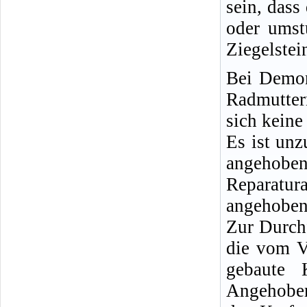
sein, dass
oder umst
Ziegelstei
Bei Demon
Radmutter
sich keine
Es ist un
angeho
Reparatu
angehobene
Zur Durch
die vom V
gebaute 
Angehoben