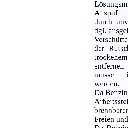
Lösungsm
Auspuff n
durch unv
dgl. ausge
Verschütt
der Rutsc
trockenem
entferne
müssen i
werden.
Da Benzin
Arbeitsste
brennbare
Freien und
Da Benzin