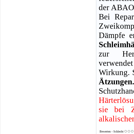
der ABAO 
Bei Repar
Zweikompo
Dämpfe en
Schleimh
zur Her
verwendet
Wirkung. 
Ätzun
Schutzhan
Härterlös
sie bei 
alkalische
Bewerten - Schlecht