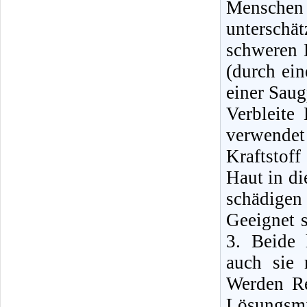
Mensche
unterschä
schweren E
(durch ei
einer Sau
Verbleite
verwende
Kraftstof
Haut in di
schädigen
Geeignet 
3. Beide 
auch sie 
Werden Re
Lösungsmi