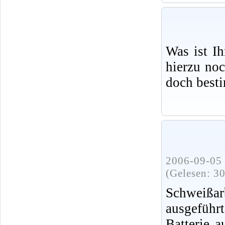
Was ist I
hierzu no
doch best
2006-09-05 
(Gelesen: 3
Schweißa
ausgeführ
Batterie 