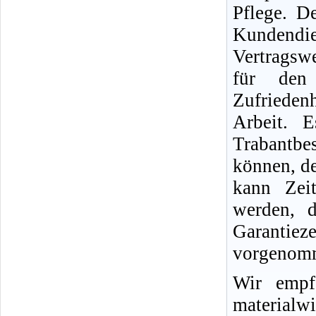
Pflege. D
Kundend
Vertragswe
für den
Zufriedenh
Arbeit. 
Trabantb
können, d
kann Zei
werden, d
Garantie
vorgenomm
Wir empf
materialwi