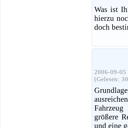
Was ist I
hierzu no
doch best
2006-09-05 
(Gelesen: 3
Grundlag
ausreiche
Fahrzeug 
größere R
und eine g