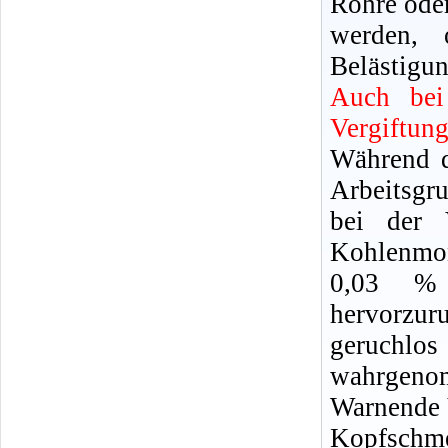
Rohre oder
werden, 
Belästigun
Auch bei
Vergiftun
Während d
Arbeitsgr
bei der 
Kohlenmon
0,03 %
hervorzu
geruchl
wahrgeno
Warnende 
Kopfschm