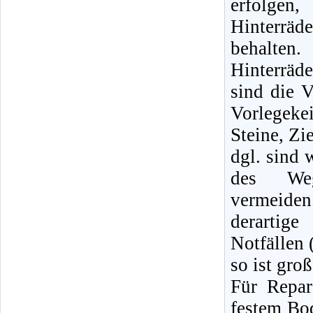
erfolge
Hinterräd
behalte
Hinterrä
sind die V
Vorlegeke
Steine, Zi
dgl. sind 
des Weg
vermeid
derartige
Notfällen 
so ist gro
Für Repa
festem Bod