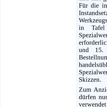
Für die i
Instands
Werkzeugs
in Tafel
Spezialwe
erforderli
und 15. 
Bestellnu
handels
Spezialwe
Skizzen.
Zum Anzi
dürfen nu
verwendet