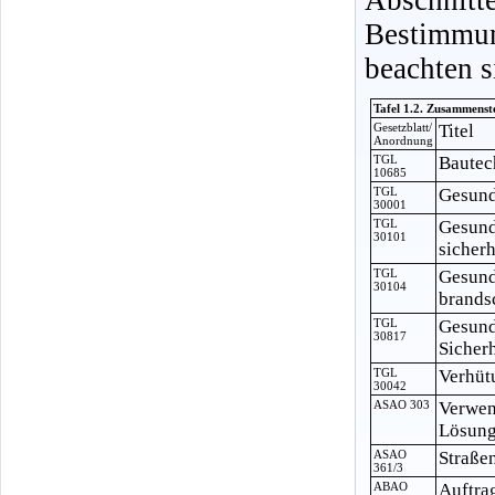
Bestimmu
beachten s
Tafel 1.2. Zusammenst
Gesetzblatt/
Titel
Anordnung
TGL
Bautec
10685
TGL
Gesund
30001
TGL
Gesund
30101
sicher
TGL
Gesund
30104
brands
TGL
Gesund
30817
Sicher
TGL
Verhüt
30042
ASAO 303
Verwen
Lösung
ASAO
Straße
361/3
ABAO
Auftra