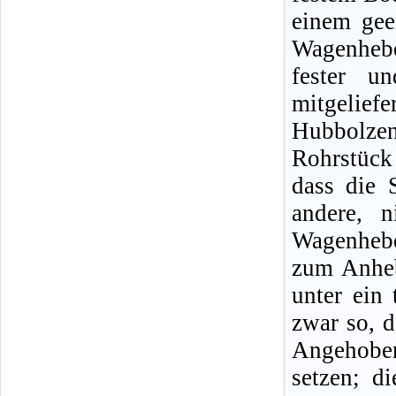
einem gee
Wagenheb
fester u
mitgeliefe
Hubbolze
Rohrstück
dass die 
andere, n
Wagenhebe
zum Anheb
unter ein 
zwar so, d
Angehobe
setzen; d