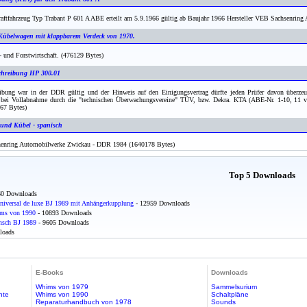
kraftfahrzeug Typ Trabant P 601 A ABE erteilt am 5.9.1966 gültig ab Baujahr 1966 Hersteller VEB Sachsenr
Kübelwagen mit klappbarem Verdeck von 1970.
- und Forstwirtschaft. (476129 Bytes)
chreibung HP 300.01
ibung war in der DDR gültig und der Hinweis auf den Einigungsvertrag dürfte jeden Prüfer davon überzeug
bei Vollabnahme durch die "technischen Überwachungsvereine" TÜV, bzw. Dekra. KTA (ABE-Nr. 1-10, 11 v
67 Bytes)
und Kübel - spanisch
chenring Automobilwerke Zwickau - DDR 1984 (1640178 Bytes)
Top 5 Downloads
60 Downloads
niversal de luxe BJ 1989 mit Anhängerkupplung
- 12959 Downloads
ims von 1990
- 10893 Downloads
nsch BJ 1989
- 9605 Downloads
loads
E-Books
Downloads
Whims von 1979
Sammelsurium
hte
Whims von 1990
Schaltpläne
Reparaturhandbuch von 1978
Sounds