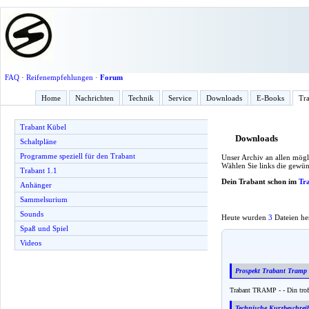
FAQ
·
Reifenempfehlungen
·
Forum
Home
Nachrichten
Technik
Service
Downloads
E-Books
Tra
Trabant Kübel
Downloads
Schaltpläne
Programme speziell für den Trabant
Unser Archiv an allen mögl
Wählen Sie links die gewün
Trabant 1.1
Dein Trabant schon im
Tr
Anhänger
Sammelsurium
Sounds
Heute wurden
3
Dateien he
Spaß und Spiel
Videos
Prospekt Trabant Tramp 
Trabant TRAMP - - Din trofas
Technische Kurzbeschrei