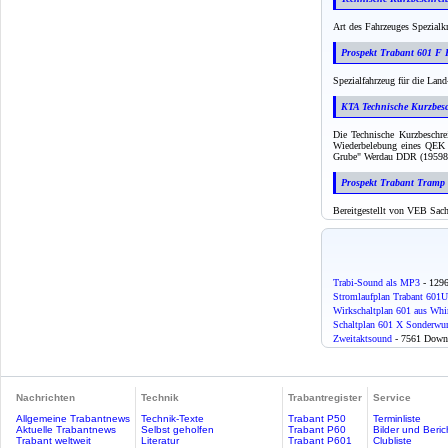
Art des Fahrzeuges Spezial
Prospekt Trabant 601 F 
Spezialfahrzeug für die Land
KTA Technische Kurzbes
Die Technische Kurzbeschre
Wiederbelebung eines QEK 
Grube" Werdau DDR (19598
Prospekt Trabant Tramp 
Bereitgestellt von VEB Sa
Trabi-Sound als MP3
- 129
Stromlaufplan Trabant 601U
Wirkschaltplan 601 aus Wh
Schaltplan 601 X Sonderwu
Zweitaktsound
- 7561 Down
Nachrichten
Technik
Trabantregister
Service
Allgemeine Trabantnews
Technik-Texte
Trabant P50
Terminliste
Aktuelle Trabantnews
Selbst geholfen
Trabant P60
Bilder und Beric
Trabant weltweit
Literatur
Trabant P601
Clubliste