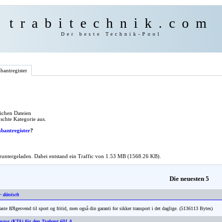
trabitechnik.com
Der beste Technik-Pool
bantregister
ichen Dateien
schte Kategorie aus.
abantregister
?
runtergeladen. Dabei entstand ein Traffic von 1.53 MB (1568.26 KB).
Die neuesten 5
- dänisch
te fØlgesvend til sport og fritid, men også din garanti for sikker transport i det daglige. (5136113 Bytes)
bung (KTA) für den Trabant 601 A