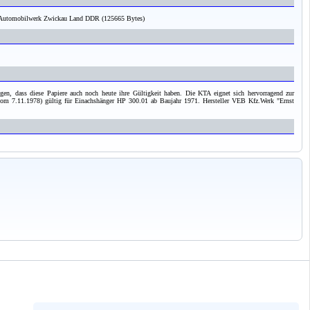
ing Automobilwerk Zwickau Land DDR (125665 Bytes)
en, dass diese Papiere auch noch heute ihre Gültigkeit haben. Die KTA eignet sich hervorragend zur
om 7.11.1978) gültig für Einachshänger HP 300.01 ab Baujahr 1971. Hersteller VEB Kfz.Werk "Ernst