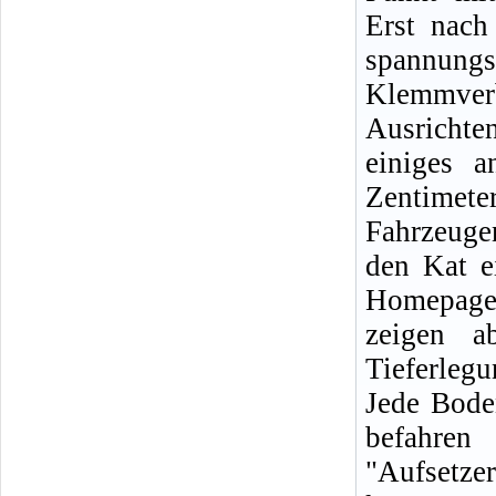
Erst nach
spannung
Klemmve
Ausrichte
einiges a
Zentimet
Fahrzeugen
den Kat e
Homepage d
zeigen a
Tieferleg
Jede Bode
befahren
"Aufsetze