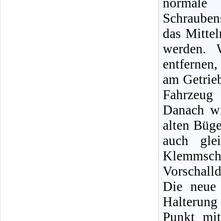
normale
Schrauben
das Mittel
werden. 
entfernen
am Getrieb
Fahrzeug 
Danach wi
alten Büge
auch glei
Klemmsche
Vorschall
Die neue 
Halterung
Punkt mi