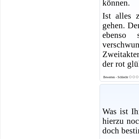
können.
Ist alles
gehen. Der
ebenso s
verschwu
Zweitakter
der rot gl
Bewerten - Schlecht
Was ist I
hierzu no
doch best