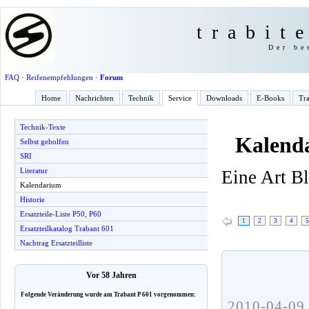
trabit
Der be
FAQ
·
Reifenempfehlungen
·
Forum
Home
Nachrichten
Technik
Service
Downloads
E-Books
Tra
Technik-Texte
Kalend
Selbst geholfen
SRI
Literatur
Eine Art B
Kalendarium
Historie
Ersatzteile-Liste P50, P60
1
2
3
4
5
Ersatzteilkatalog Trabant 601
Nachtrag Ersatzteilliste
Vor 58 Jahren
Folgende Veränderung wurde am Trabant P 601 vorgenommen:
2010-04-09 