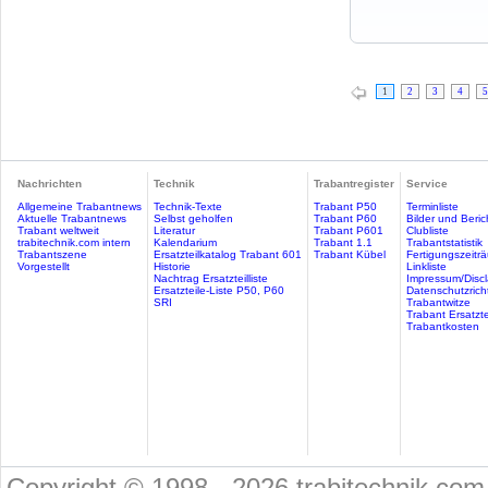
1
2
3
4
5
Nachrichten
Technik
Trabantregister
Service
Allgemeine Trabantnews
Technik-Texte
Trabant P50
Terminliste
Aktuelle Trabantnews
Selbst geholfen
Trabant P60
Bilder und Beric
Trabant weltweit
Literatur
Trabant P601
Clubliste
trabitechnik.com intern
Kalendarium
Trabant 1.1
Trabantstatistik
Trabantszene
Ersatzteilkatalog Trabant 601
Trabant Kübel
Fertigungszeitr
Vorgestellt
Historie
Linkliste
Nachtrag Ersatzteilliste
Impressum/Discl
Ersatzteile-Liste P50, P60
Datenschutzricht
SRI
Trabantwitze
Trabant Ersatzte
Trabantkosten
Copyright © 1998 - 2026 trabitechnik.com 