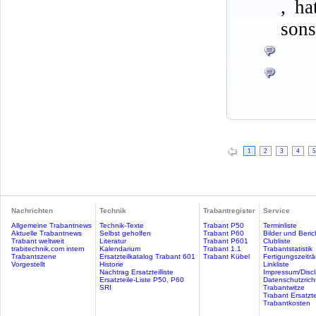
, ha
sons
1
2
3
4
5
Nachrichten
Technik
Trabantregister
Service
Allgemeine Trabantnews
Technik-Texte
Trabant P50
Terminliste
Aktuelle Trabantnews
Selbst geholfen
Trabant P60
Bilder und Beric
Trabant weltweit
Literatur
Trabant P601
Clubliste
trabitechnik.com intern
Kalendarium
Trabant 1.1
Trabantstatistik
Trabantszene
Ersatzteilkatalog Trabant 601
Trabant Kübel
Fertigungszeitr
Vorgestellt
Historie
Linkliste
Nachtrag Ersatzteilliste
Impressum/Discl
Ersatzteile-Liste P50, P60
Datenschutzricht
SRI
Trabantwitze
Trabant Ersatzte
Trabantkosten