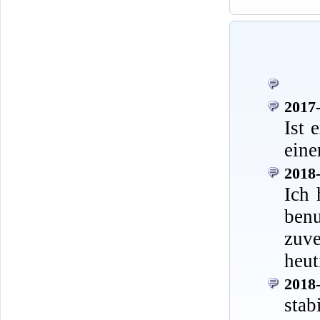
2017-
Ist 
eine
2018-
Ich 
ben
zuve
heut
2018-
stab