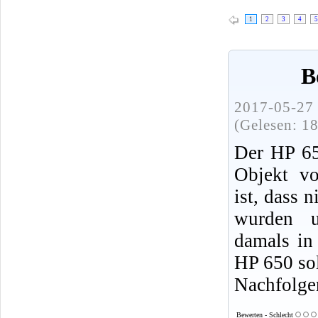
1
2
3
4
5
B
2017-05-27 
(Gelesen: 1
Der HP 650
Objekt vo
ist, dass 
wurden 
damals in
HP 650 sol
Nachfolge
Bewerten - Schlecht