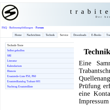
trabit
Der be
FAQ
·
Reifenempfehlungen
·
Forum
Home
Nachrichten
Technik
Service
Downloads
E-Books
Tra
Technik-Texte
Technik
Selbst geholfen
SRI
Literatur
Eine Samm
Kalendarium
Trabantsch
Historie
Quellenang
Ersatzteile-Liste P50, P60
Ersatzteilkatalog Trabant 601
Prüfung er
Nachtrag Ersatzteilliste
eine Konta
Impressum 