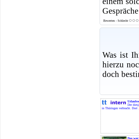
einem solc
Gespräche 
Bewerten - Schlecht
Was ist I
hierzu no
doch best
Urlaubs
Der dies
in Thüringen verbracht. Dort .
Das war 