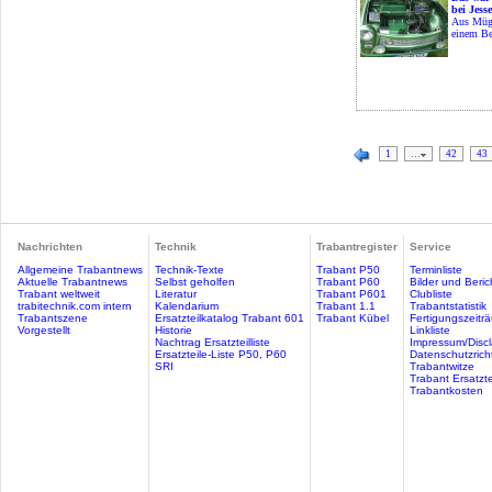
bei Jess
Aus Müge
einem Be
1
…
42
43
Nachrichten
Technik
Trabantregister
Service
Allgemeine Trabantnews
Technik-Texte
Trabant P50
Terminliste
Aktuelle Trabantnews
Selbst geholfen
Trabant P60
Bilder und Beric
Trabant weltweit
Literatur
Trabant P601
Clubliste
trabitechnik.com intern
Kalendarium
Trabant 1.1
Trabantstatistik
Trabantszene
Ersatzteilkatalog Trabant 601
Trabant Kübel
Fertigungszeitr
Vorgestellt
Historie
Linkliste
Nachtrag Ersatzteilliste
Impressum/Discl
Ersatzteile-Liste P50, P60
Datenschutzricht
SRI
Trabantwitze
Trabant Ersatzte
Trabantkosten