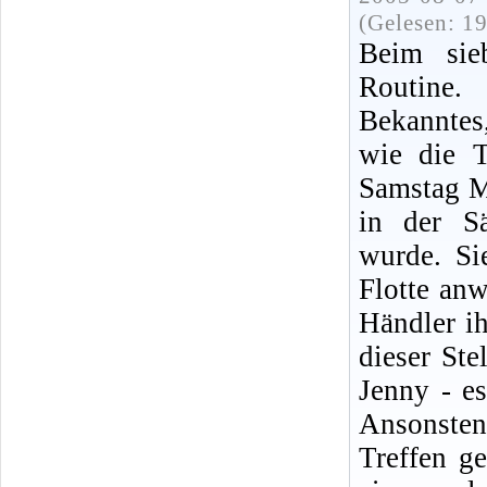
(Gelesen: 1
Beim sie
Routine
Bekanntes
wie die T
Samstag M
in der Sä
wurde. Si
Flotte an
Händler ih
dieser St
Jenny - e
Ansonsten
Treffen g