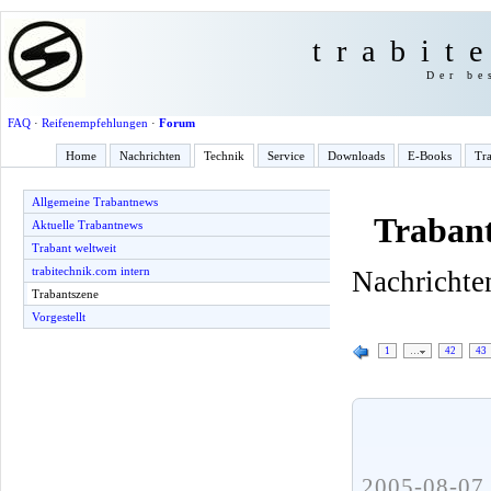
trabit
Der be
FAQ
·
Reifenempfehlungen
·
Forum
Home
Nachrichten
Technik
Service
Downloads
E-Books
Tra
Allgemeine Trabantnews
Trabant
Aktuelle Trabantnews
Trabant weltweit
trabitechnik.com intern
Nachrichten
Trabantszene
Vorgestellt
1
…
42
43
2005-08-07 