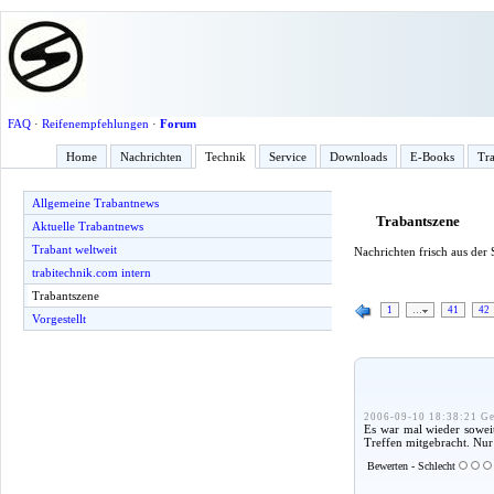
FAQ
·
Reifenempfehlungen
·
Forum
Home
Nachrichten
Technik
Service
Downloads
E-Books
Tra
Allgemeine Trabantnews
Trabantszene
Aktuelle Trabantnews
Trabant weltweit
Nachrichten frisch aus der
trabitechnik.com intern
Trabantszene
1
…
41
42
Vorgestellt
2006-09-10 18:38:21 Ge
Es war mal wieder sowei
Treffen mitgebracht. Nur
Bewerten - Schlecht