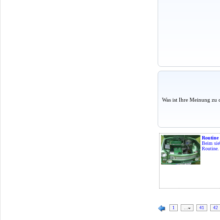
Was ist Ihre Meinung zu 
Routine
Beim sieb
Routine. 
1
…
41
42