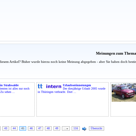
Meinungen zum Them
diesem Artikel? Bisher wurde hierzu noch keine Meinung abgegeben - aber Sie haben doch besti
 in Strahwalde
Urlaubserinnerungen
enten ist alles nur noch
Der diesjährige Urlaub 2005 wurde
Zu sehen ...
in Thüringen verbracht. Dort ...
43
44
45
46
47
48
49
…
116
Übersicht