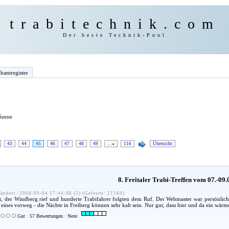
trabitechnik.com
Der beste Technik-Pool
bantregister
 Szene
43
44
45
46
47
48
49
…
116
Übersicht
8. Freitaler Trabi-Treffen vom 07.-09
ändert: 2008-09-04 17:44:06 (5) (Gelesen: 21169)
t, der Windberg rief und hunderte Trabifahrer folgten dem Ruf. Der Webmaster war persönlich
 eines vorweg - die Nächte in Freiberg können sehr kalt sein. Nur gut, dass hier und da ein wär
Gut · 57 Bewertungen · Note