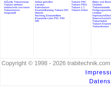
Aktuelle Trabantnews
Selbst geholfen
Trabant P60
Bilder und Beric
Trabant weltweit
Literatur
Trabant P601
Clubliste
trabitechnik.com intern
Kalendarium
Trabant 1.1
Trabantstatistik
Trabantszene
Ersatzteilkatalog Trabant 601
Trabant Kübel
Fertigungszeitr
Vorgestellt
Historie
Linkliste
Nachtrag Ersatzteilliste
Impressum/Discl
Ersatzteile-Liste P50, P60
Datenschutzricht
SRI
Trabantwitze
Trabant Ersatzte
Trabantkosten
Copyright © 1998 - 2026 trabitechnik.com 
Impress
Datensc