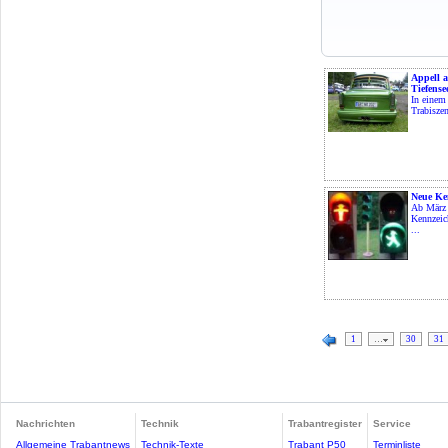
Appell 
Tiefense
In einem 
Trabiszen
Neue Ke
Ab März 
Kennzeic
...
1
…
30
31
Nachrichten
Technik
Trabantregister
Service
Allgemeine Trabantnews
Technik-Texte
Trabant P50
Terminliste