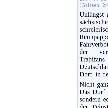
(Gelesen: 2
Unlängst g
sächsis
schreieris
Rennpappe
Fahrverbot
der vero
Trabifans
Deutschla
Dorf, in d
Nicht ganz
Das Dorf i
sondern e
der Fein