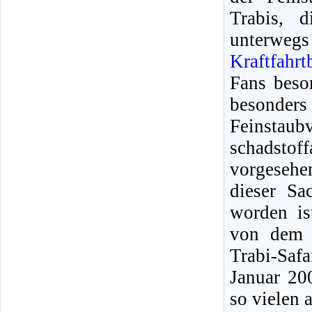
Trabis, 
unterwegs
Kraftfahr
Fans beson
besond
Feinstaub
schadsto
vorgesehe
dieser Sa
worden is
von dem F
Trabi-Saf
Januar 20
so vielen 