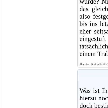
wurde? Ni
das gleic
also festg
bis ins le
eher selt
eingestuft
tatsächlic
einem Tra
Bewerten - Schlecht
Was ist I
hierzu no
doch best