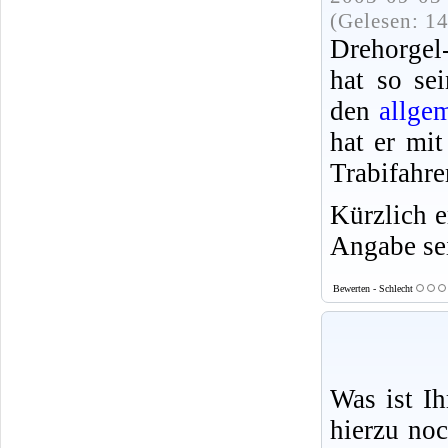
(Gelesen: 1
Drehorgel
hat so se
den
allge
hat er mit
Trabifahrer
Kürzlich e
Angabe se
Bewerten - Schlecht
Was ist I
hierzu no