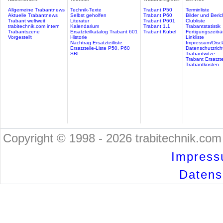
Allgemeine Trabantnews
Technik-Texte
Trabant P50
Terminliste
Aktuelle Trabantnews
Selbst geholfen
Trabant P60
Bilder und Beric
Trabant weltweit
Literatur
Trabant P601
Clubliste
trabitechnik.com intern
Kalendarium
Trabant 1.1
Trabantstatistik
Trabantszene
Ersatzteilkatalog Trabant 601
Trabant Kübel
Fertigungszeitr
Vorgestellt
Historie
Linkliste
Nachtrag Ersatzteilliste
Impressum/Discl
Ersatzteile-Liste P50, P60
Datenschutzricht
SRI
Trabantwitze
Trabant Ersatzte
Trabantkosten
Copyright © 1998 - 2026 trabitechnik.com 
Impress
Datensc