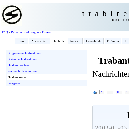
trabit
Der be
FAQ
·
Reifenempfehlungen
·
Forum
Home
Nachrichten
Technik
Service
Downloads
E-Books
Tra
Allgemeine Trabantnews
Trabant
Aktuelle Trabantnews
Trabant weltweit
trabitechnik.com intern
Nachrichten
Trabantszene
Vorgestellt
1
…
106
1
2003-09-03 