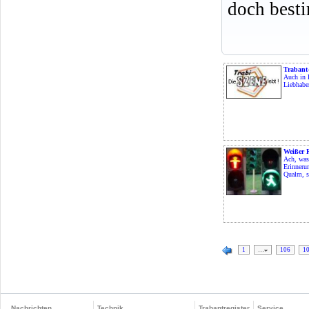
doch best
Trabant-
Auch in 
Liebhaber
Weißer 
Ach, was
Erinneru
Qualm, si
1
…
106
1
Nachrichten
Technik
Trabantregister
Service