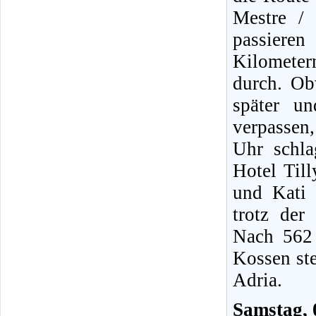
Mestre /
passieren
Kilomete
durch. O
später u
verpassen
Uhr schla
Hotel Til
und Kati 
trotz der
Nach 562 
Kossen st
Adria.
Samstag, 