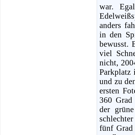
war. Ega
Edelweiß
anders fah
in den Sp
bewusst. 
viel Schn
nicht, 200
Parkplatz 
und zu den
ersten Fo
360 Grad 
der grüne
schlechte
fünf Grad