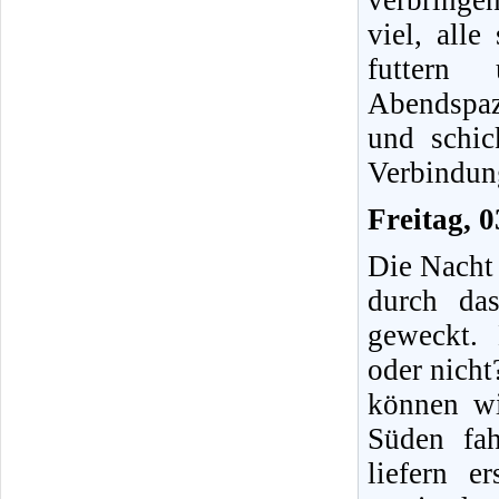
verbringe
viel, all
futtern
Abendspaz
und schic
Verbindung
Freitag, 
Die Nacht 
durch da
geweckt.
oder nicht
können wi
Süden fa
liefern e