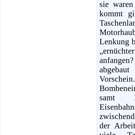
sie waren
kommt gib
Taschenl
Motorhaub
Lenkung be
„ernüchte
anfangen
abgebaut
Vorschei
Bombenein
samt K
Eisenba
zwischend
der Arbei