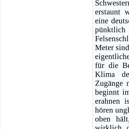
Schwester
erstaunt 
eine deut
pünktlic
Felsenschl
Meter sind
eigentlich
für die B
Klima de
Zugänge m
beginnt i
erahnen i
hören ungl
oben hält
wirklich