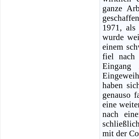
ganze Arb
geschaffe
1971, als
wurde wei
einem sch
fiel nach
Eingang
Eingeweih
haben sic
genauso fa
eine weit
nach ein
schließlic
mit der C