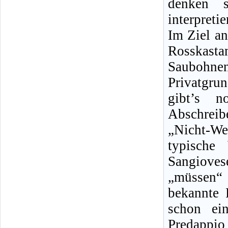
denken s
interpreti
Im Ziel an
Rosskas
Saubohne
Privatgru
gibt’s n
Abschrei
„Nicht-We
typische
Sangioves
„müssen“
bekannte 
schon ei
Predappio 