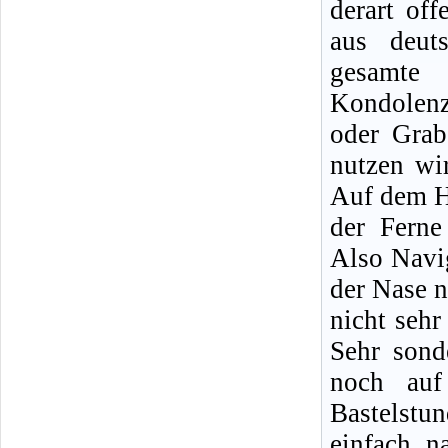
derart of
aus deut
gesamte
Kondolenzb
oder Grab
nutzen wi
Auf dem H
der Ferne
Also Navi
der Nase n
nicht sehr
Sehr sond
noch auf
Bastelstu
einfach n