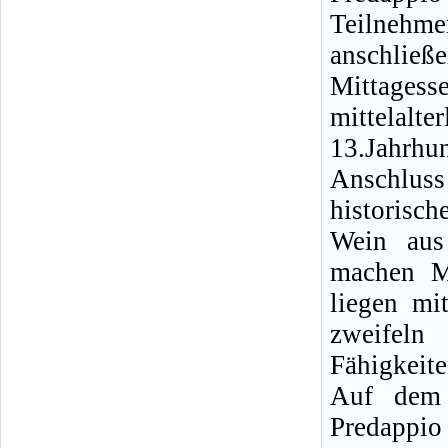
Teilneh
anschließ
Mittage
mittelalt
13.Jahrhun
Anschlus
historisch
Wein aus
machen M
liegen mi
zweifel
Fähigkeit
Auf dem
Predappio