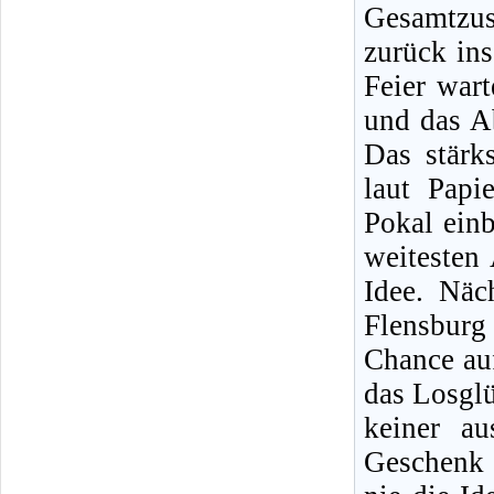
Gesamtzu
zurück ins
Feier war
und das Ab
Das stärk
laut Papi
Pokal einb
weitesten 
Idee. Näc
Flensburg 
Chance au
das Losglü
keiner a
Geschenk 