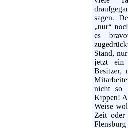
viele T
draufgegan
sagen. D
„nur“ noc
es bravo
zugedrück
Stand, nur
jetzt ein
Besitzer,
Mitarbeite
nicht so 
Kippen! Al
Weise wol
Zeit oder
Flensburg