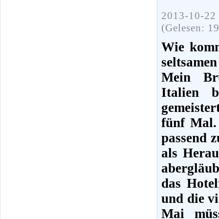
2013-10-22 
(Gelesen: 1
Wie kommt
seltsamen
Mein Br
Italien 
gemeiste
fünf Mal.
passend z
als Herau
abergläub
das Hotel
und die v
Mai müss