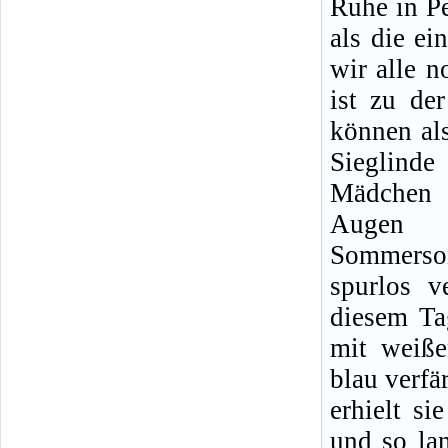
Ruhe in Pe
als die e
wir alle n
ist zu de
können al
Sieglind
Mädchen 
Augen 
Sommerso
spurlos v
diesem Ta
mit weiße
blau verf
erhielt si
und so la