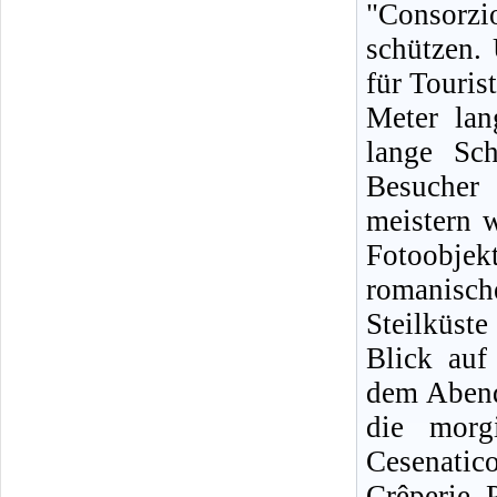
"Consorz
schützen.
für Touris
Meter lan
lange Sc
Besucher
meistern 
Fotoobje
romanische
Steilküst
Blick auf
dem Abende
die morg
Cesenatic
Crêperie. 