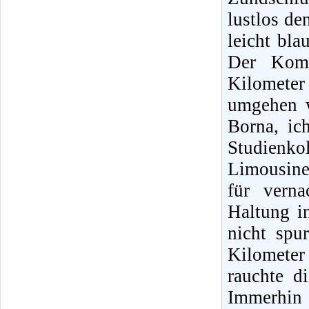
lustlos de
leicht bla
Der Komb
Kilomete
umgehen w
Borna, ic
Studienko
Limousine
für verna
Haltung i
nicht spu
Kilometer
rauchte d
Immerhin 