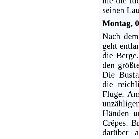
nie die I
seinen Lau
Montag, 
Nach dem 
geht entl
die Berge.
den größte
Die Busfa
die reich
Fluge. Am 
unzählig
Händen u
Crêpes. Br
darüber a