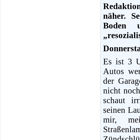
Redaktio
näher. S
Boden u
„resozial
Donnersta
Es ist 3 
Autos wer
der Garag
nicht noc
schaut i
seinen La
mir, me
Straßen
Zündschlü