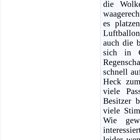
die Wolk
waagerecht
es platze
Luftball
auch die b
sich in 
Regenscha
schnell au
Heck zum
viele Pa
Besitzer 
viele Sti
Wie gewo
interessi
leider wen