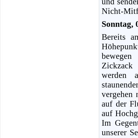
und sende
Nicht-Mitf
Sonntag, 
Bereits a
Höhepunkt
bewegen 
Zickzack
werden a
staunend
vergehen 
auf der F
auf Hochg
Im Gegent
unserer S