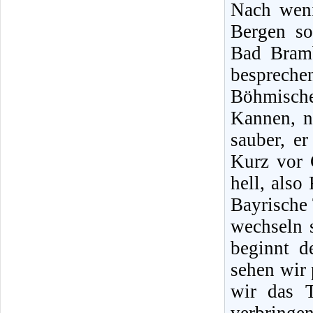
Nach weni
Bergen so
Bad Bram
besprech
Böhmische
Kannen, n
sauber, e
Kurz vor 
hell, also
Bayrische 
wechseln s
beginnt d
sehen wir 
wir das T