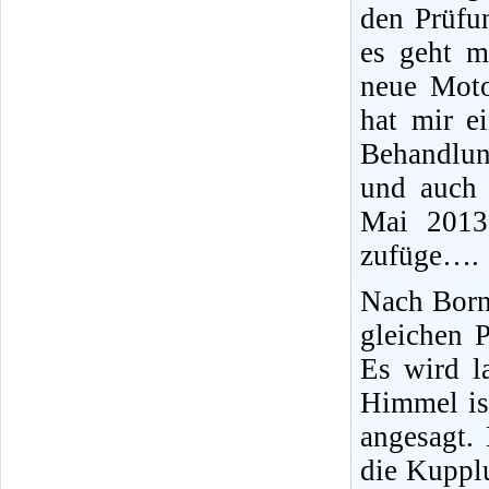
den Prüfun
es geht m
neue Moto
hat mir e
Behandlun
und auch 
Mai 2013
zufüge….
Nach Born
gleichen P
Es wird l
Himmel is
angesagt.
die Kupplu