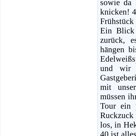
sowie da 
knicken! 4
Frühstück
Ein Blick
zurück, 
hängen bi
Edelweißsp
und wir 
Gastgeberi
mit unse
müssen ihr
Tour ein 
Ruckzuck 
los, in He
40 ist all