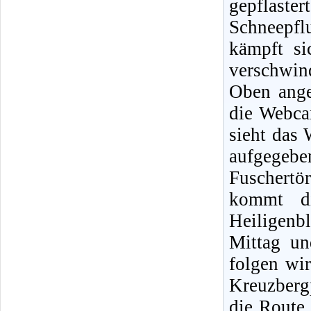
gepflast
Schneepflu
kämpft s
verschwin
Oben ange
die Webca
sieht das 
aufgegeb
Fuschertör
kommt di
Heiligenb
Mittag un
folgen wi
Kreuzberg
die Route 