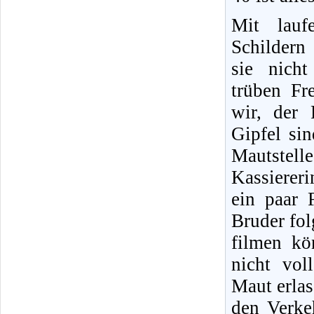
Mit lauf
Schildern
sie nich
trüben Fr
wir, der 
Gipfel si
Mautstelle
Kassiererin
ein paar 
Bruder fol
filmen kö
nicht vol
Maut erlas
den Verkeh