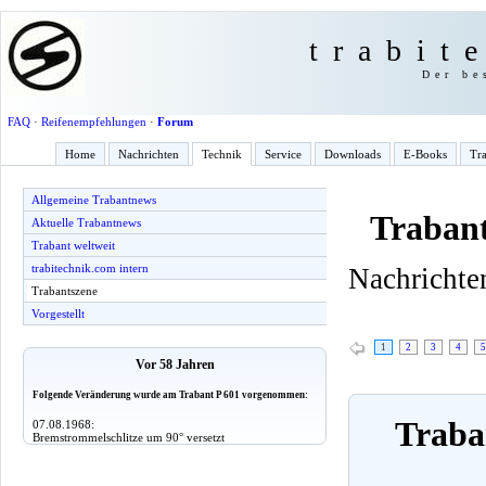
trabit
Der be
FAQ
·
Reifenempfehlungen
·
Forum
Home
Nachrichten
Technik
Service
Downloads
E-Books
Tra
Allgemeine Trabantnews
Trabant
Aktuelle Trabantnews
Trabant weltweit
trabitechnik.com intern
Nachrichten
Trabantszene
Vorgestellt
1
2
3
4
5
Vor 58 Jahren
Folgende Veränderung wurde am Trabant P 601 vorgenommen:
Traban
07.08.1968:
Bremstrommelschlitze um 90° versetzt