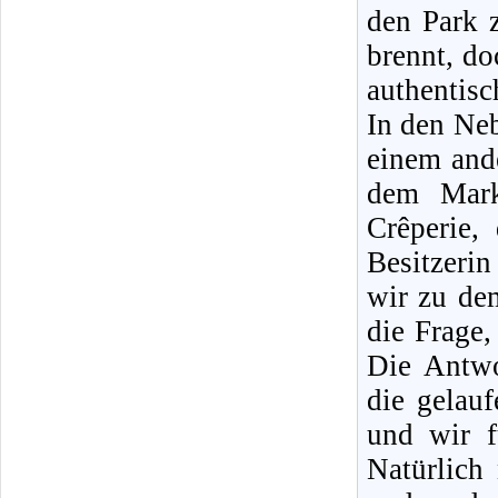
den Park 
brennt, do
authentisc
In den Ne
einem ande
dem Mark
Crêperie,
Besitzerin
wir zu de
die Frage,
Die Antwo
die gelau
und wir f
Natürlic