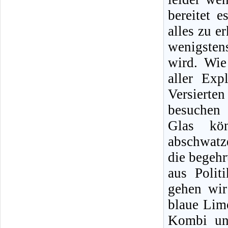
bereitet 
alles zu e
wenigstens
wird. Wie
aller Exp
Versierten
besuchen 
Glas kön
abschwatz
die begeh
aus Polit
gehen wir
blaue Lim
Kombi und