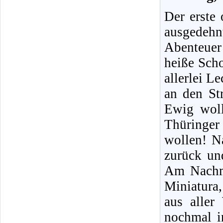
Der erste 
ausgedehn
Abenteuer
heiße Sch
allerlei L
an den St
Ewig woll
Thüringer
wollen! N
zurück un
Am Nachmi
Miniatura
aus aller
nochmal i