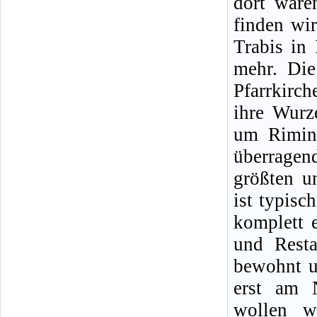
dort ware
finden wir
Trabis in
mehr. Die
Pfarrkirc
ihre Wurz
um Rimin
überragen
größten u
ist typisc
komplett 
und Resta
bewohnt un
erst am 
wollen w