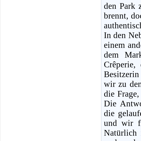
den Park 
brennt, do
authentisc
In den Ne
einem ande
dem Mark
Crêperie,
Besitzerin
wir zu de
die Frage,
Die Antwo
die gelau
und wir f
Natürlic