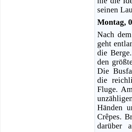
nie die I
seinen Lau
Montag, 
Nach dem 
geht entl
die Berge.
den größte
Die Busfa
die reich
Fluge. Am 
unzählig
Händen u
Crêpes. Br
darüber a