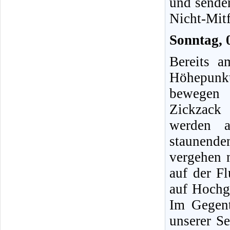
und sende
Nicht-Mitf
Sonntag, 
Bereits a
Höhepunkt
bewegen 
Zickzack
werden a
staunend
vergehen 
auf der F
auf Hochg
Im Gegent
unserer S