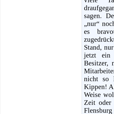
viele T
draufgegan
sagen. D
„nur“ noc
es bravo
zugedrück
Stand, nur
jetzt ein
Besitzer,
Mitarbeite
nicht so 
Kippen! Al
Weise wol
Zeit oder
Flensburg