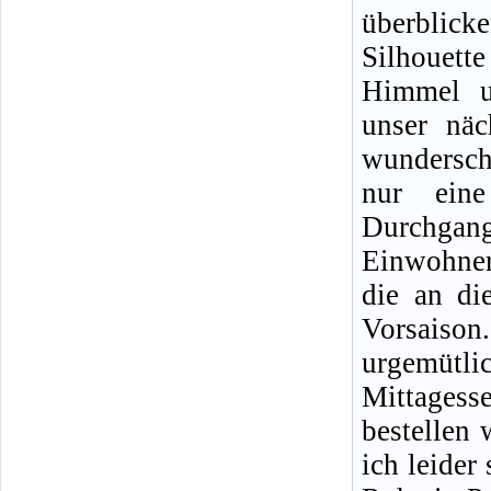
überblick
Silhouet
Himmel u
unser näc
wunderschö
nur eine
Durchgang
Einwohner
die an di
Vorsaiso
urgemütl
Mittagess
bestellen
ich leider