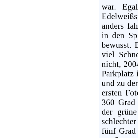
war. Ega
Edelweiß
anders fah
in den Sp
bewusst. 
viel Schn
nicht, 200
Parkplatz 
und zu den
ersten Fo
360 Grad 
der grüne
schlechte
fünf Grad