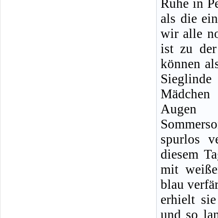
Ruhe in Pe
als die e
wir alle n
ist zu de
können al
Sieglind
Mädchen 
Augen 
Sommerso
spurlos v
diesem Ta
mit weiße
blau verf
erhielt si
und so la