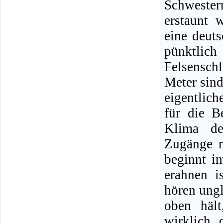
Schwester
erstaunt 
eine deut
pünktlic
Felsenschl
Meter sind
eigentlich
für die B
Klima de
Zugänge m
beginnt i
erahnen i
hören ungl
oben hält
wirklich