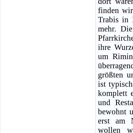
dort ware
finden wir
Trabis in
mehr. Die
Pfarrkirc
ihre Wurz
um Rimin
überragen
größten u
ist typisc
komplett 
und Resta
bewohnt un
erst am 
wollen w