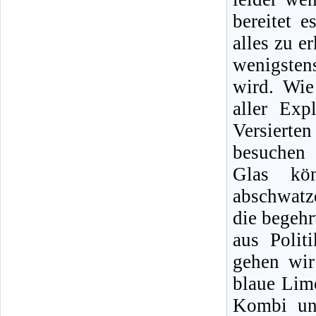
bereitet 
alles zu e
wenigstens
wird. Wie
aller Exp
Versierten
besuchen 
Glas kön
abschwatz
die begeh
aus Polit
gehen wir
blaue Lim
Kombi und