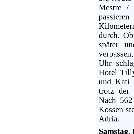
Mestre /
passieren
Kilomete
durch. O
später u
verpassen
Uhr schla
Hotel Til
und Kati 
trotz der
Nach 562 
Kossen st
Adria.
Samstag, 