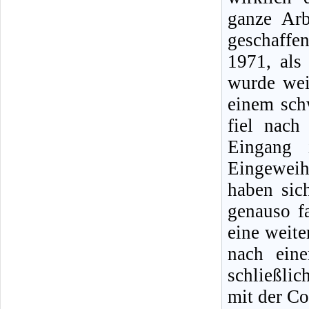
ganze Arb
geschaffe
1971, als
wurde wei
einem sch
fiel nach
Eingang
Eingeweih
haben sic
genauso fa
eine weit
nach ein
schließlic
mit der C