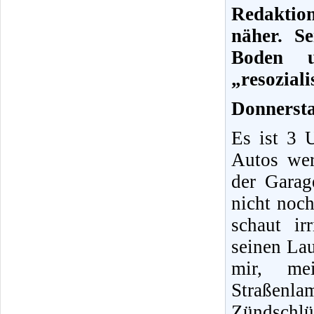
Redaktio
näher. S
Boden u
„resozial
Donnersta
Es ist 3 
Autos wer
der Garag
nicht noc
schaut i
seinen La
mir, me
Straßen
Zündschlü