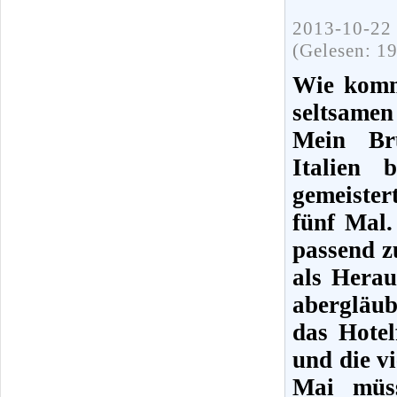
2013-10-22 
(Gelesen: 1
Wie kommt
seltsamen
Mein Br
Italien 
gemeiste
fünf Mal.
passend z
als Herau
abergläub
das Hotel
und die v
Mai müss