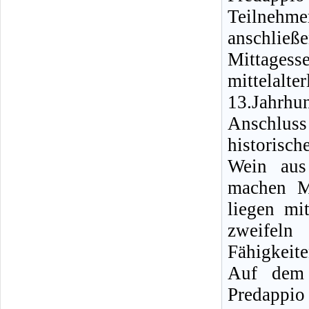
Teilneh
anschließ
Mittage
mittelalt
13.Jahrhun
Anschlus
historisch
Wein aus
machen M
liegen mi
zweifel
Fähigkeit
Auf dem
Predappio