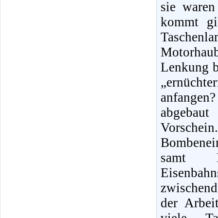
sie waren
kommt gib
Taschenl
Motorhaub
Lenkung be
„ernüchte
anfangen
abgebaut
Vorschei
Bombenein
samt K
Eisenba
zwischend
der Arbei