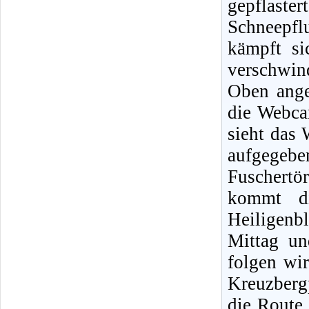
gepflast
Schneepflu
kämpft s
verschwin
Oben ange
die Webca
sieht das 
aufgegeb
Fuschertör
kommt di
Heiligenb
Mittag un
folgen wi
Kreuzberg
die Route 