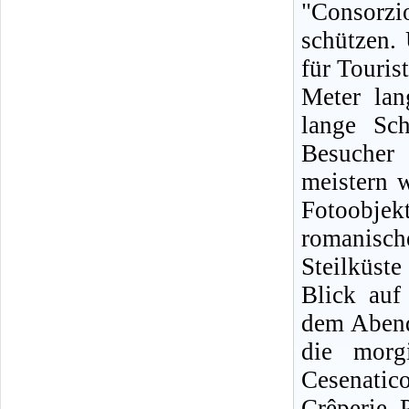
"Consorz
schützen.
für Touris
Meter lan
lange Sc
Besucher
meistern 
Fotoobje
romanische
Steilküst
Blick auf
dem Abende
die morg
Cesenatic
Crêperie. 