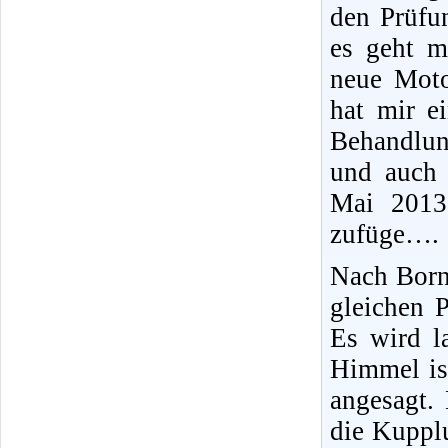
den Prüfun
es geht m
neue Moto
hat mir e
Behandlun
und auch 
Mai 2013
zufüge….
Nach Born
gleichen P
Es wird l
Himmel is
angesagt.
die Kupplu