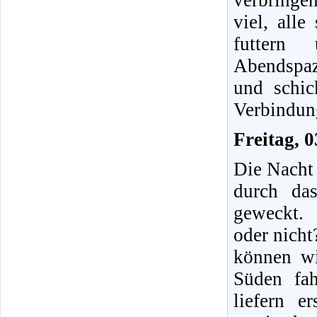
verbringe
viel, all
futtern
Abendspaz
und schic
Verbindung
Freitag, 
Die Nacht 
durch da
geweckt.
oder nicht
können wi
Süden fa
liefern e