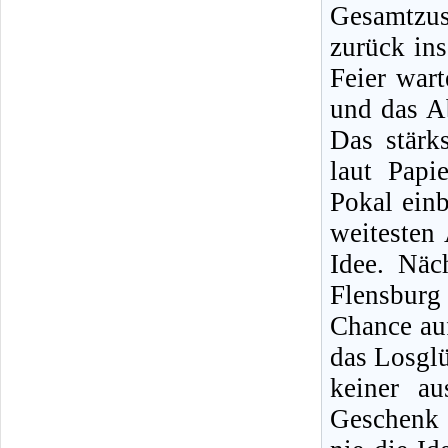
Gesamtzu
zurück ins
Feier war
und das Ab
Das stärk
laut Papi
Pokal einb
weitesten 
Idee. Näc
Flensburg 
Chance au
das Losglü
keiner a
Geschenk 