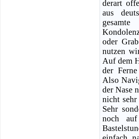
derart of
aus deut
gesamte
Kondolenzb
oder Grab
nutzen wi
Auf dem H
der Ferne
Also Navi
der Nase n
nicht sehr
Sehr sond
noch auf
Bastelstu
einfach n