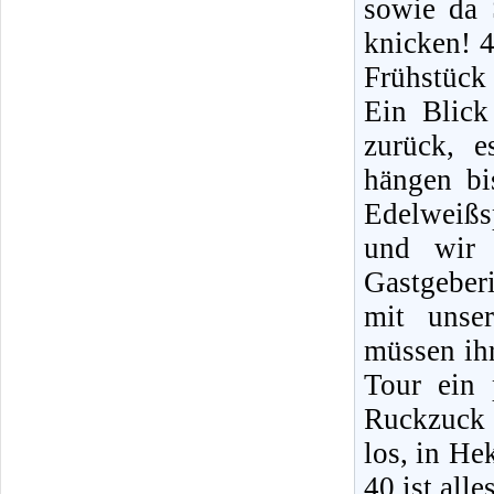
sowie da 
knicken! 4
Frühstück
Ein Blick
zurück, 
hängen bi
Edelweißsp
und wir 
Gastgeberi
mit unse
müssen ihr
Tour ein 
Ruckzuck 
los, in He
40 ist all