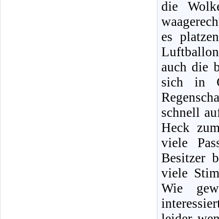
die Wolk
waagerecht
es platze
Luftball
auch die b
sich in 
Regenscha
schnell au
Heck zum
viele Pa
Besitzer 
viele Sti
Wie gewo
interessi
leider wen