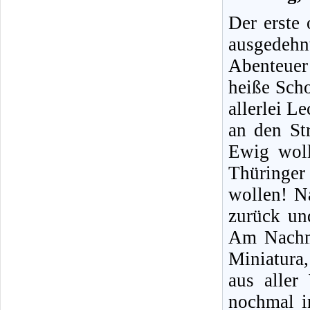
Der erste 
ausgedehn
Abenteuer
heiße Sch
allerlei L
an den St
Ewig woll
Thüringer
wollen! N
zurück un
Am Nachmi
Miniatura
aus aller
nochmal i