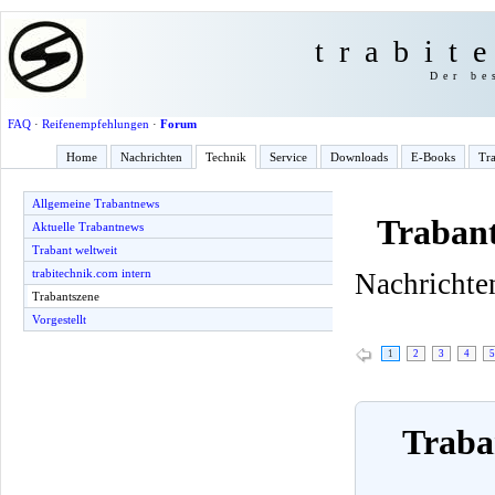
trabit
Der be
FAQ
·
Reifenempfehlungen
·
Forum
Home
Nachrichten
Technik
Service
Downloads
E-Books
Tra
Allgemeine Trabantnews
Trabant
Aktuelle Trabantnews
Trabant weltweit
trabitechnik.com intern
Nachrichten
Trabantszene
Vorgestellt
1
2
3
4
5
Traban