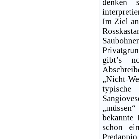
denken s
interpreti
Im Ziel an
Rosskas
Saubohne
Privatgru
gibt’s n
Abschrei
„Nicht-We
typische
Sangioves
„müssen“
bekannte 
schon ei
Predappio 