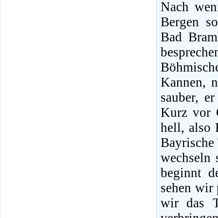
Nach weni
Bergen so
Bad Bram
besprech
Böhmische
Kannen, n
sauber, e
Kurz vor 
hell, also
Bayrische 
wechseln s
beginnt d
sehen wir 
wir das T