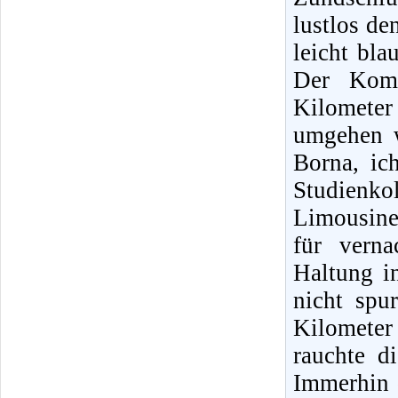
lustlos de
leicht bla
Der Komb
Kilomete
umgehen w
Borna, ic
Studienko
Limousine
für verna
Haltung i
nicht spu
Kilometer
rauchte d
Immerhin 