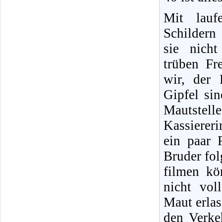
Mit lauf
Schildern
sie nich
trüben Fr
wir, der 
Gipfel si
Mautstelle
Kassiererin
ein paar 
Bruder fol
filmen kö
nicht vol
Maut erlas
den Verkeh