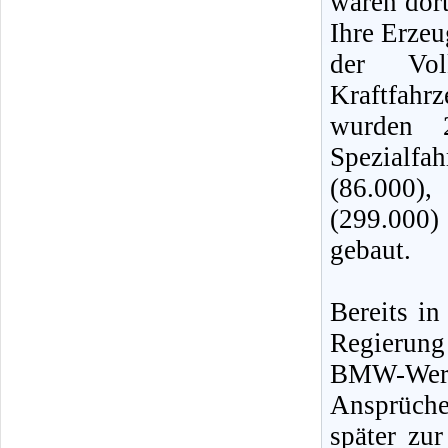
waren dor
Ihre Erzeu
der Vol
Kraftfahr
wurden 
Spezialf
(86.000)
(299.000
gebaut.
Bereits i
Regierun
BMW-Wer
Ansprüche
später zu