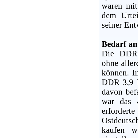
waren mit
dem Urtei
seiner Ent
Bedarf an
Die DDR-F
ohne aller
können. I
DDR 3,9 M
davon bef
war das 
erforder
Ostdeuts
kaufen w