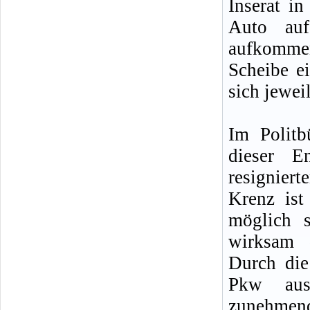
Inserat in
Auto au
aufkomme
Scheibe ei
sich jewei
Im Polit
dieser En
resignier
Krenz ist
möglich 
wirksam 
Durch die
Pkw aus
zunehmen