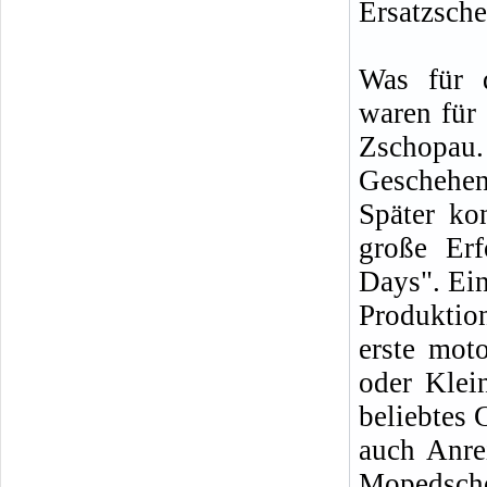
Ersatzsche
Was für 
waren für
Zschopau.
Geschehen
Später ko
große Erf
Days". Ei
Produktio
erste mot
oder Klei
beliebtes
auch Anre
Mopedsche