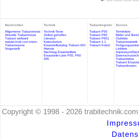
Nachrichten
Technik
Trabantregister
Service
Allgemeine Trabantnews
Technik-Texte
Trabant P50
Terminliste
Aktuelle Trabantnews
Selbst geholfen
Trabant P60
Bilder und Beric
Trabant weltweit
Literatur
Trabant P601
Clubliste
trabitechnik.com intern
Kalendarium
Trabant 1.1
Trabantstatistik
Trabantszene
Ersatzteilkatalog Trabant 601
Trabant Kübel
Fertigungszeitr
Vorgestellt
Historie
Linkliste
Nachtrag Ersatzteilliste
Impressum/Discl
Ersatzteile-Liste P50, P60
Datenschutzricht
SRI
Trabantwitze
Trabant Ersatzte
Trabantkosten
Copyright © 1998 - 2026 trabitechnik.com 
Impress
Datensc