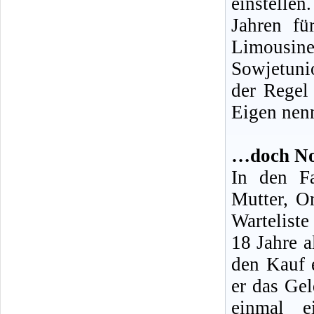
einstell
Jahren fü
Limousin
Sowjetuni
der Regel
Eigen nenn
…doch Not
In den Fa
Mutter, O
Wartelist
18 Jahre 
den Kauf 
er das Gel
einmal e