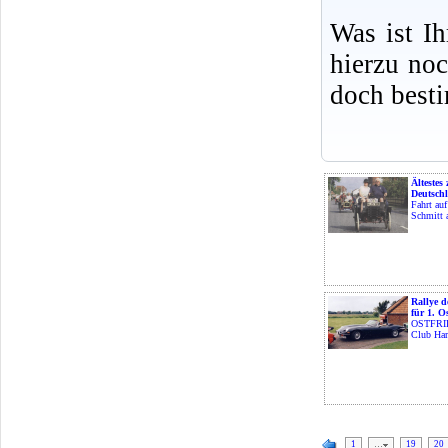
Was ist I
hierzu no
doch best
Ältestes
Deutsch
Fahrt auf
Schmitt 
Rallye 
für 1. O
OSTFRIE
Club Har
1
…
19
20