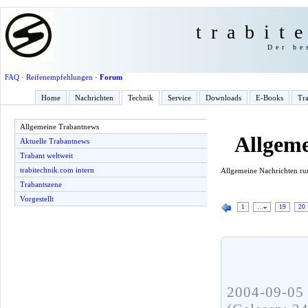
trabit
Der be
FAQ
·
Reifenempfehlungen
·
Forum
Home
Nachrichten
Technik
Service
Downloads
E-Books
Tra
Allgemeine Trabantnews
Allgem
Aktuelle Trabantnews
Trabant weltweit
trabitechnik.com intern
Allgemeine Nachrichten r
Trabantszene
Vorgestellt
1
…
19
20
2004-09-05 