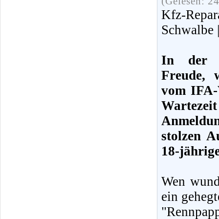
(Gelesen: 2
Kfz-Repar
Schwalbe |
In der 
Freude, 
vom IFA-V
Warteze
Anmeldun
stolzen A
18-jährig
Wen wunde
ein gehegt
"Rennpapp