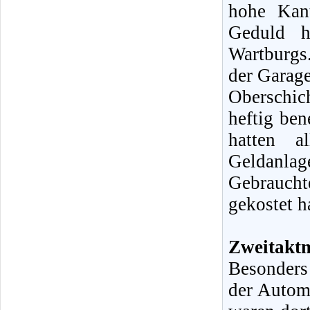
hohe Kan
Geduld h
Wartburgs
der Garage
Oberschic
heftig ben
hatten a
Geldanlag
Gebrauch
gekostet h
Zweitaktm
Besonders
der Automo