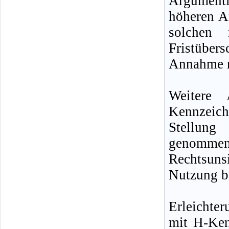
Argumenti
höheren A
solchen 
Fristübers
Annahme mi
Weitere 
Kennzeich
Stellung
genomm
Rechtsun
Nutzung b
Erleichter
mit H-Ken