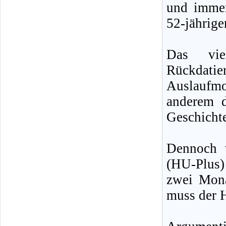
und immer
52-jährige
Das viel
Rückdati
Auslaufm
anderem d
Geschichte
Dennoch w
(HU-Plus)
zwei Mona
muss der H