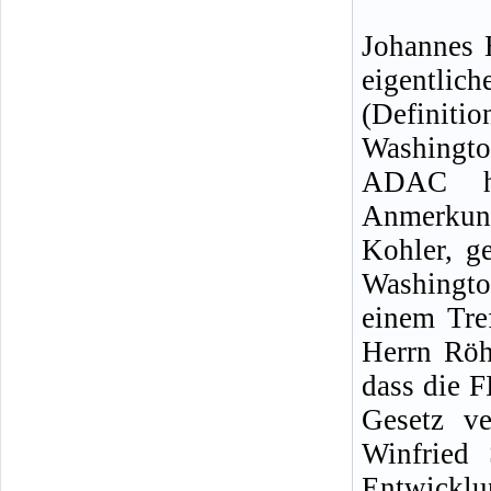
Johannes 
eigentli
(Definit
Washingto
ADAC ha
Anmerkung
Kohler, g
Washingto
einem Tre
Herrn Röh
dass die F
Gesetz ve
Winfried 
Entwicklu