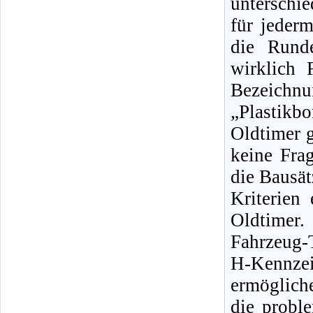
unterschi
für jeder
die Rund
wirklich 
Bezeichn
„Plastik
Oldtimer g
keine Fra
die Bausät
Kriterien
Oldtimer
Fahrzeug-
H-Kennze
ermöglich
die probl