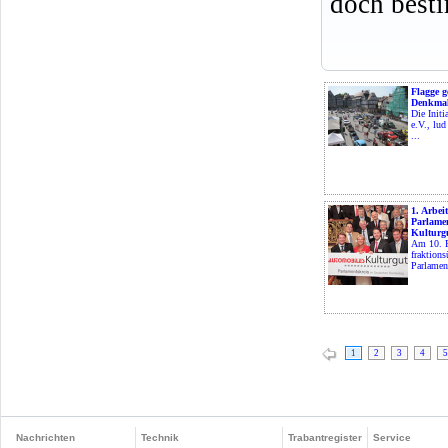
doch best
Flagge g
Denkmal
Die Initi
e.V., lu
...
1. Arbeit
Parlame
Kulturg
Am 10. F
fraktions
Parlament
1
2
3
4
5
Nachrichten
Technik
Trabantregister
Service