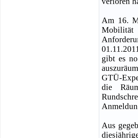
verloren h
Am 16. Ma
Mobilitä
Anforder
01.11.2011
gibt es n
auszuräu
GTÜ-Expert
die Räum
Rundschre
Anmeldung,
Aus gegeb
diesjähri