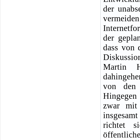
der unabs
vermeide
Internetf
der geplan
dass von 
Diskussi
Martin H
dahingehe
von den 
Hingegen 
zwar mit 
insgesamt 
richtet 
öffentlich