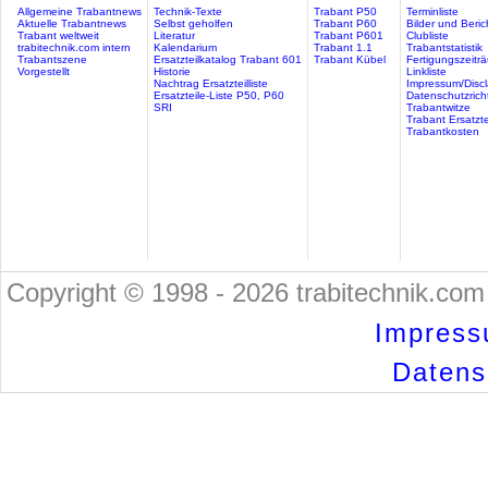
Allgemeine Trabantnews
Technik-Texte
Trabant P50
Terminliste
Aktuelle Trabantnews
Selbst geholfen
Trabant P60
Bilder und Beric
Trabant weltweit
Literatur
Trabant P601
Clubliste
trabitechnik.com intern
Kalendarium
Trabant 1.1
Trabantstatistik
Trabantszene
Ersatzteilkatalog Trabant 601
Trabant Kübel
Fertigungszeitr
Vorgestellt
Historie
Linkliste
Nachtrag Ersatzteilliste
Impressum/Discl
Ersatzteile-Liste P50, P60
Datenschutzricht
SRI
Trabantwitze
Trabant Ersatzte
Trabantkosten
Copyright © 1998 - 2026 trabitechnik.com 
Impress
Datensc