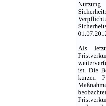
Nutzun
Sicherhei
Verpflic
Sicherhei
01.07.2012
Als letz
Fristverkü
weiterver
ist. Die 
kurzen P
Maßnahm
beobach
Fristverk