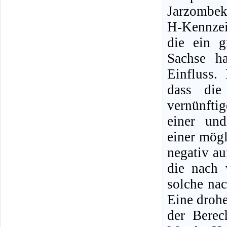
Jarzombek
H-Kennzei
die ein g
Sachse h
Einfluss.
dass die
vernünfti
einer und
einer mög
negativ au
die nach 
solche nac
Eine droh
der Berec