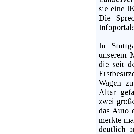
sie eine I
Die Spre
Infoportal
In Stuttg
unserem M
die seit d
Erstbesit
Wagen zu
Altar gef
zwei große
das Auto e
merkte ma
deutlich a