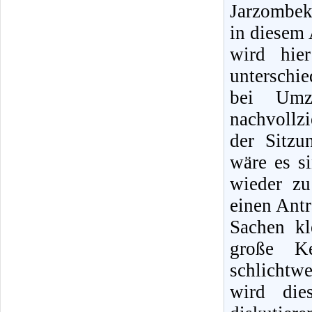
Jarzombek
in diesem 
wird hie
untersch
bei Umz
nachvollzi
der Sitzu
wäre es s
wieder zu
einen Antr
Sachen kl
große Ke
schlicht
wird die