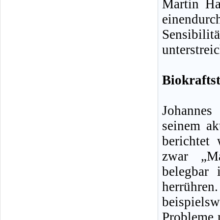
Martin Ha
einendurch
Sensibil
unterstreic
Biokrafts
Johannes
seinem ak
berichtet
zwar „Ma
belegbar
herrühren
beispielsw
Probleme m