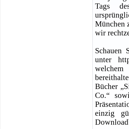
Tags de
ursprüngli
München z
wir rechtz
Schauen S
unter htt
welchem 
bereitha
Bücher „S
Co.“ sowi
Präsentat
einzig g
Downloadbe