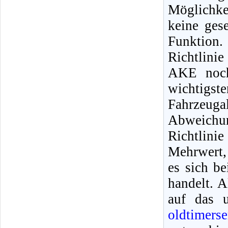
Möglichk
keine ges
Funktion
Richtlini
AKE noch
wichtigs
Fahrzeuga
Abweichu
Richtlinie
Mehrwert,
es sich b
handelt. 
auf das 
oldtimerse