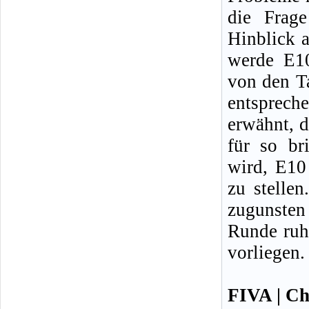
die Frag
Hinblick 
werde E10
von den Ta
entsprech
erwähnt, 
für so br
wird, E10 
zu stelle
zugunsten
Runde ruhe
vorliegen.
FIVA | Ch