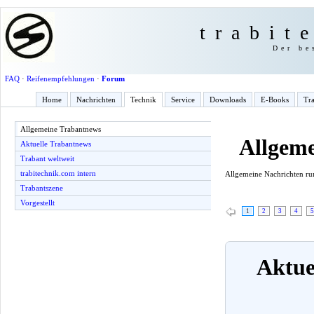
trabit
Der be
FAQ
·
Reifenempfehlungen
·
Forum
Home
Nachrichten
Technik
Service
Downloads
E-Books
Tra
Allgemeine Trabantnews
Allgem
Aktuelle Trabantnews
Trabant weltweit
trabitechnik.com intern
Allgemeine Nachrichten r
Trabantszene
Vorgestellt
1
2
3
4
5
Aktuel