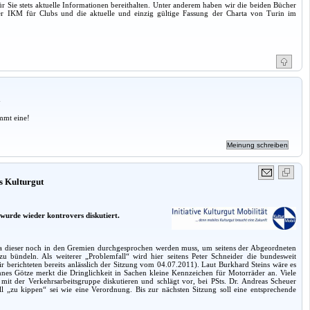
r Sie stets aktuelle Informationen bereithalten. Unter anderem haben wir die beiden Bücher
er IKM für Clubs und die aktuelle und einzig gültige Fassung der Charta von Turin im
a
mmt eine!
s Kulturgut
 wurde wieder kontrovers diskutiert.
da dieser noch in den Gremien durchgesprochen werden muss, um seitens der Abgeordneten
bündeln. Als weiterer „Problemfall“ wird hier seitens Peter Schneider die bundesweit
berichteten bereits anlässlich der Sitzung vom 04.07.2011). Laut Burkhard Steins wäre es
nes Götze merkt die Dringlichkeit in Sachen kleine Kennzeichen für Motorräder an. Viele
t der Verkehrsarbeitsgruppe diskutieren und schlägt vor, bei PSts. Dr. Andreas Scheuer
ll „zu kippen“ sei wie eine Verordnung. Bis zur nächsten Sitzung soll eine entsprechende