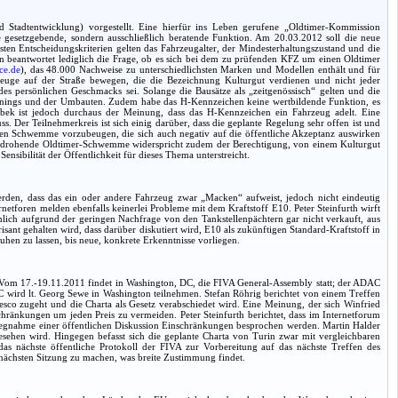
 Stadtentwicklung) vorgestellt. Eine hierfür ins Leben gerufene „Oldtimer-Kommission
 gesetzgebende, sondern ausschließlich beratende Funktion. Am 20.03.2012 soll die neue
en Entscheidungskriterien gelten das Fahrzeugalter, der Mindesterhaltungszustand und die
rn beantwortet lediglich die Frage, ob es sich bei dem zu prüfenden KFZ um einen Oldtimer
ce.de
), das 48.000 Nachweise zu unterschiedlichsten Marken und Modellen enthält und für
zeuge auf der Straße bewegen, die die Bezeichnung Kulturgut verdienen und nicht jeder
des persönlichen Geschmacks sei. Solange die Bausätze als „zeitgenössisch“ gelten und die
g-Tunings und der Umbauten. Zudem habe das H-Kennzeichen keine wertbildende Funktion, es
bek ist jedoch durchaus der Meinung, dass das H-Kennzeichen ein Fahrzeug adelt. Eine
 Der Teilnehmerkreis ist sich einig darüber, dass die geplante Regelung sehr offen ist und
en Schwemme vorzubeugen, die sich auch negativ auf die öffentliche Akzeptanz auswirken
Eine drohende Oldtimer-Schwemme widerspricht zudem der Berechtigung, von einem Kulturgut
nsibilität der Öffentlichkeit für dieses Thema unterstreicht.
rden, dass das ein oder andere Fahrzeug zwar „Macken“ aufweist, jedoch nicht eindeutig
netforen melden ebenfalls keinerlei Probleme mit dem Kraftstoff E10. Peter Steinfurth wirft
lich aufgrund der geringen Nachfrage von den Tankstellenpächtern gar nicht verkauft, aus
nt gehalten wird, dass darüber diskutiert wird, E10 als zukünftigen Standard-Kraftstoff in
hen zu lassen, bis neue, konkrete Erkenntnisse vorliegen.
). Vom 17.-19.11.2011 findet in Washington, DC, die FIVA General-Assembly statt; der ADAC
C wird lt. Georg Sewe in Washington teilnehmen. Stefan Röhrig berichtet von einem Treffen
sco zugeht und die Charta als Gesetz verabschiedet wird. Eine Meinung, der sich Winfried
hränkungen um jeden Preis zu vermeiden. Peter Steinfurth berichtet, dass im Internetforum
Vorwegnahme einer öffentlichen Diskussion Einschränkungen besprochen werden. Martin Halder
esehen wird. Hingegen befasst sich die geplante Charta von Turin zwar mit vergleichbaren
e, das nächste öffentliche Protokoll der FIVA zur Vorbereitung auf das nächste Treffen des
 nächsten Sitzung zu machen, was breite Zustimmung findet.