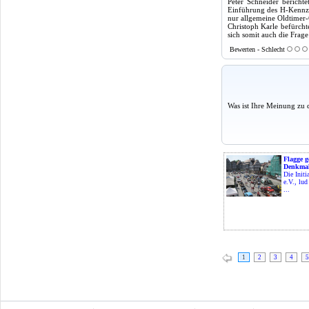
Peter Schneider bericht
Einführung des H-Kennzei
nur allgemeine Oldtimer
Christoph Karle befürch
sich somit auch die Frage
Bewerten - Schlecht
Was ist Ihre Meinung zu 
Flagge g
Denkmal
Die Initi
e.V., lu
...
1
2
3
4
5