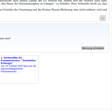
inzwischen auch andere Länder der EU erreicht hat, besteht dort der Wunsch nach einer
den Status der Gemeinnützigkeit zu erlangen / zu behalten. Peter Schneider merkt an, dass
us Gründen der Umsetzung und der Kosten-Nutzen-Rechnung eher nicht realisiert wird und
a
mmt eine!
1. Arbeitstreffen des
Parlamentskreises "Automobiles
Kulturgut"
Am 10. Februar 2010 fand sich der
fraktionsübergreifende
Parlamentskreis ...