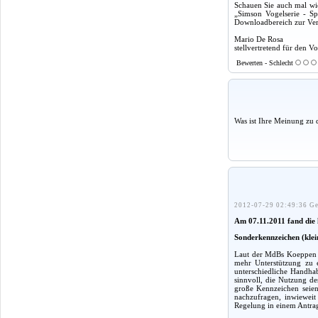
Schauen Sie auch mal wie
„Simson Vogelserie - Sp
Downloadbereich zur Verf
Mario De Rosa
stellvertretend für den Vo
Bewerten - Schlecht
Was ist Ihre Meinung zu 
2012-07-29 02:49:36 Ge
Am 07.11.2011 fand die l
Sonderkennzeichen (kle
Laut der MdBs Koeppen u
mehr Unterstützung zu e
unterschiedliche Handhab
sinnvoll, die Nutzung d
große Kennzeichen seien
nachzufragen, inwieweit 
Regelung in einem Antrag