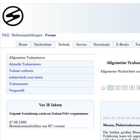
FAQ
·
Reifenempfehlungen
·
Forum
Home
Nachrichten
Technik
Service
Downloads
E-Books
Tra
Allgemeine Trabantnews
Allgemeine Traba
Aktuelle Trabantnews
Trabant weltweit
Allgemeine Nachrichten r
trabitechnik.com intern
Trabantszene
1
2
3
4
5
Vorgestellt
Vor 58 Jahren
Folgende Veränderung wurde am Trabant P 601 vorgenommen:
2012-07-29 02:49:36 Ge
07.08.1968:
Messen, Plakettenkarusse
Bremstrommelschlitze um 90° versetzt
Die beiden großen Mess
Erfahrung kann ich sage
will oder auch muß. Die 