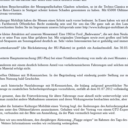
ichten Besucherzahlen der Messegesellschaften Glauben schenken, so ist die Techno-Classica 
ie Retro-Classics in Stuttgart scheint keinen Schaden genommen zu haben. Mit 65000 Oldtime
niveau verweisen.
Kulturgut Mobilität haben die Messen einen Schritt nach vorne bedeutet. In Essen haben wir mit 
 Fachbereich Öffentliches Recht zuständig sein und für uns das Ohr ganz nah an den Lande
rechzeiten finden Sie im Impressum unseres Infoportals unter http://www.kulturgut-mobilitaet.de
ine kleine Attraktion auf unserem Messestand: Eine 1961er Ford „Badewanne“, die seit dem Neukauf
 er seine Frau zum Altar gefahren hat. Mit originalen Unterlagen sowie zwei großen und bebil
-Strapazen am Sonntagabend deutlich an. Sehr vielen Interessierten hat er geduldig und immer 
akettenkarussell“ (die Rückdatierung der HU-Plakette) ist gottlob ein Auslaufmodell. Am 30.0
eiterte Hauptuntersuchung (HU-Plus) bei einer Fristüberschreitung von mehr als zwei Monaten a
anderem mit einem deutlich höheren Anteil von verkehrsunsicheren Fahrzeugen und solchen mit 
 Material erfolgt nicht.
effen Oldtimer mit H-Kennzeichen. In der Begründung wird eindeutig positiv Stellung zur m
ichen Nutzung bald Geschichte.
n auch historische Nutzfahrzeuge mit H-Kennzeichen, die bislang aufgrund gewerblicher N
rzeuge zu zusätzlichen Sicherheitsprüfungen vorzuführen, entfällt ab dem 01.07.2012 vollständig
ei genannt, dass die Fristverkürzung für ältere Fahrzeuge zwar aktuell nicht weiterverfolgt w
s man zunächst andere Maßnahmen umsetzen und deren Wirkungsweise beobachten möchte, aber di
ltet die Initiative Kulturgut Mobilität einen Vortrag bzgl. der Änderungen des Anforderungska
ten unter den Oldtimerfahrern auszuräumen. Gehalten wird der Vortrag von einem GTÜ-Experten 
n, verbunden mit der Bitte um Anmeldung, da der Platz vermutlich begrenzt sein wird.
n wir uns entschlossen, den diesjährigen Aktionstag „Flagge zeigen“ im Rahmen des Tags des 
 Weitere Informationen werden wir rechtzeitig weitergeben.