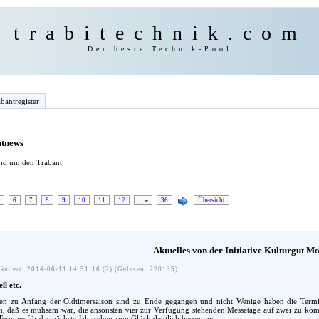
trabitechnik.com
Der beste Technik-Pool
bantregister
ntnews
und um den Trabant
6
7
8
9
10
11
12
…
36
Übersicht
Aktuelles von der Initiative Kulturgut Mob
ändert: 2014-06-11 14:51:16 (2) (Gelesen: 220135)
ll etc.
en zu Anfang der Oldtimersaison sind zu Ende gegangen und nicht Wenige haben die Termi
n, daß es mühsam war, die ansonsten vier zur Verfügung stehenden Messetage auf zwei zu ko
Termine für das nächste Jahr sehen zum Glück deutlich besser aus.