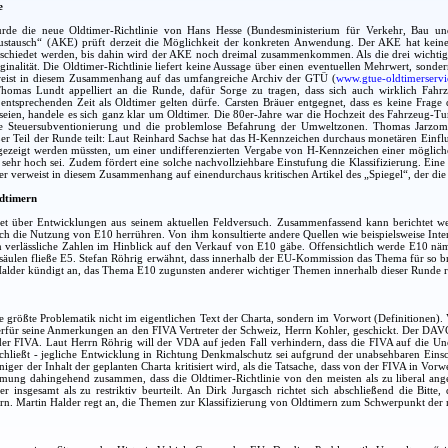
e
rde die neue Oldtimer-Richtlinie von Hans Hesse (Bundesministerium für Verkehr, Bau und
austausch“ (AKE) prüft derzeit die Möglichkeit der konkreten Anwendung. Der AKE hat keine
bschiedet werden, bis dahin wird der AKE noch dreimal zusammenkommen. Als die drei wichtigst
nalität. Die Oldtimer-Richtlinie liefert keine Aussage über einen eventuellen Mehrwert, sonde
weist in diesem Zusammenhang auf das umfangreiche Archiv der GTÜ (
www.gtue-oldtimerservi
Thomas Lundt appelliert an die Runde, dafür Sorge zu tragen, dass sich auch wirklich Fahr
entsprechenden Zeit als Oldtimer gelten dürfe. Carsten Bräuer entgegnet, dass es keine Frage 
t seien, handele es sich ganz klar um Oldtimer. Die 80er-Jahre war die Hochzeit des Fahrzeu
ine Steuersubventionierung und die problemlose Befahrung der Umweltzonen. Thomas Jarzom
r Teil der Runde teilt: Laut Reinhard Sachse hat das H-Kennzeichen durchaus monetären Einfluss.
gezeigt werden müssten, um einer undifferenzierten Vergabe von H-Kennzeichen einer möglich
 sehr hoch sei. Zudem fördert eine solche nachvollziehbare Einstufung die Klassifizierung. 
r verweist in diesem Zusammenhang auf einendurchaus kritischen Artikel des „Spiegel“, der die Se
ldtimern
et über Entwicklungen aus seinem aktuellen Feldversuch. Zusammenfassend kann berichtet we
rch die Nutzung von E10 herrühren. Von ihm konsultierte andere Quellen wie beispielsweise Inter
n verlässliche Zahlen im Hinblick auf den Verkauf von E10 gäbe. Offensichtlich werde E10 näm
äulen fließe E5. Stefan Röhrig erwähnt, dass innerhalb der EU-Kommission das Thema für so brisa
 Halder kündigt an, das Thema E10 zugunsten anderer wichtiger Themen innerhalb dieser Runde ru
e größte Problematik nicht im eigentlichen Text der Charta, sondern im Vorwort (Definitionen
ierfür seine Anmerkungen an den FIVA Vertreter der Schweiz, Herrn Kohler, geschickt. Der DAV
er FIVA. Laut Herrn Röhrig will der VDA auf jeden Fall verhindern, dass die FIVA auf die Une
chließt - jegliche Entwicklung in Richtung Denkmalschutz sei aufgrund der unabsehbaren Einsc
iger der Inhalt der geplanten Charta kritisiert wird, als die Tatsache, dass von der FIVA in 
mmung dahingehend zusammen, dass die Oldtimer-Richtlinie von den meisten als zu liberal ang
er insgesamt als zu restriktiv beurteilt. An Dirk Jurgasch richtet sich abschließend die Bitt
fern. Martin Halder regt an, die Themen zur Klassifizierung von Oldtimern zum Schwerpunkt der