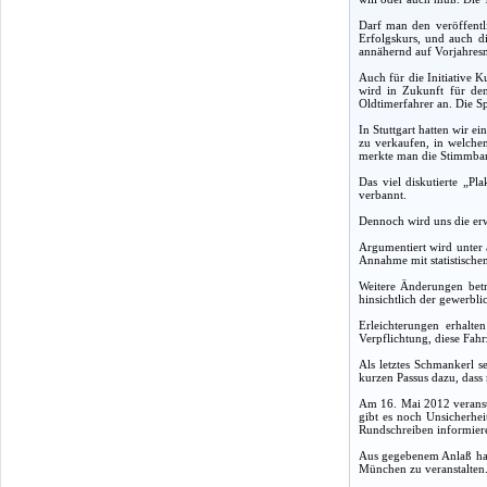
Darf man den veröffentl
Erfolgskurs, und auch d
annähernd auf Vorjahres
Auch für die Initiative 
wird in Zukunft für den
Oldtimerfahrer an. Die Sp
In Stuttgart hatten wir e
zu verkaufen, in welchem
merkte man die Stimmband
Das viel diskutierte „Pl
verbannt.
Dennoch wird uns die erw
Argumentiert wird unter 
Annahme mit statistischem
Weitere Änderungen betr
hinsichtlich der gewerbl
Erleichterungen erhalte
Verpflichtung, diese Fah
Als letztes Schmankerl s
kurzen Passus dazu, das
Am 16. Mai 2012 veransta
gibt es noch Unsicherhei
Rundschreiben informiere
Aus gegebenem Anlaß habe
München zu veranstalten.