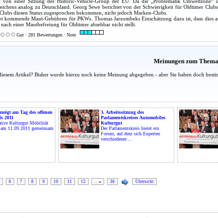
et von einer Sitzung der Historic-Vehicle-Group der EU. Da die „Problematik Umweltzone“ 
chens analog zu Deutschland. Georg Sewe berichtet von der Schwierigkeit für Oldtimer Clubs, 
-Clubs diesen Status zugesprochen bekommen, nicht jedoch Marken-Clubs.
tet kommende Maut-Gebühren für PKWs. Thomas Jarzombeks Einschätzung dazu ist, dass dies a
 nach einer Mautbefreiung für Oldtimer absehbar nicht stellt.
Gut · 281 Bewertungen · Note
Meinungen zum Them
diesem Artikel? Bisher wurde hierzu noch keine Meinung abgegeben - aber Sie haben doch besti
ezeigt am Tag des offenen
3. Arbeitssitzung des
s 2011
Parlamentskreises Automobiles
ative Kulturgut Mobilität
Kulturgut
d am 11.09.2011 gemeinsam
Der Parlamentskreis bietet ein
Forum, auf dem sich Experten
verschiedener ...
6
7
8
9
10
11
12
…
36
Übersicht