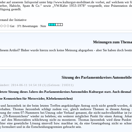
der auf unserem Infoportal unter http://www.kulturgut-mobilitaet.de vorbei, auf welchem wir fü
erber, Habicht, Spatz & Co.“ sowie „VW-Käfer 1953-1978“ vorgestellt, eine Präsentation d
ügung gestellt.
rstand der Initiative
Gut · 371 Bewertungen · Note
Meinungen zum Them
diesem Artikel? Bisher wurde hierzu noch keine Meinung abgegeben - aber Sie haben doch besti
Sitzung des Parlamentskreises Automobile
ändert: 2014-06-11 14:54:10 (1) (Gelesen: 210311)
etzte Sitzung dieses Jahres des Parlamentskreises Automobiles Kulturgut statt. Auch diesmal
ine Kennzeichen für Motorräder, Klebekennzeichen)
nd Jarzombek ist der beim letzten Treffen angekündigte Antrag noch nicht gestellt worden, 
rhalten. Thomas Jarzombek schlägt zudem vor, gleich mehrere Themen in diesem Antrag zu 
ung der roten 07-Nummern bei Umzug oder Verkauf genannt, die nicht nachvollziehbar ist (wir 
es „US-Kennzeichens“ wieder zu beleben; ein weiterer möglicher Punkt für einen Antrag. Johan
 auf den Motorrädern schlichtweg nicht zu montieren. Thomas Jarzombek wird diese Punkte mi
hier eine gesetzliche Lösung sinnvoll bzw. machbar ist, da eine Gesetzgebung nicht so schne
 formuliert und in die Entscheidungsgremien gebracht sein.