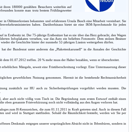
mit ihren 180000 gezählten Besuchern weiterhin auf
rfreunden konnte man trotz bestem Frühlingswetter
der in Oldtimerkreisen bekannten und erfahrenen Ursula Busch eine Mitarbeit vereinbart. Sie
sverkehrsministerien haben. Darüberhinaus bietet sie eine IKM-Sprechstunde für jeden
.
 in Erstbesitz ist. Der 75-jährige Erstbesitzer hat es nie über das Herz gebracht, den Wagen
derten Infoplakaten versehen, war das Auto ein beliebtes Fotomotiv. Dem stolzen Besitzer
wieder die Geschichte hinter der nunmehr 52-jährigen Liasion weitergeben dürfen.
3. hat der Bundesrat unter anderem das „Plakettenkarussell“ in die Annalen der Geschichte
b dem 01.07.2012 treffen. 20 % mehr muss der Halter bezahlen, wenn er überschreitet.
erheblichen Mängeln, soweit eine Fristüberschreitung vorliegt. Eine Untermauerung dieser
öglichen gewerblichen Nutzung genommen. Hiermit ist die bestehende Rechtsunsicherheit
utzung zusätzlich zur HU auch zu Sicherheitsprüfungen vorgeführt werden mussten. Die
.
ird, aber auch nicht völlig vom Tisch ist. Die Begründung zum ersten Entwurf enthält einen
e oben genannte Fristverkürzung noch nicht vollständig aus den Augen verloren hat.
taloges zum H-Kennzeichen, die zum 01.11.2011 in Kraft getreten sind. Auch in diesem Fall
und wird in Stuttgart stattfinden. Sobald die Räumlichkeit feststeht, werden wir Sie per
offenen Denkmals entgegen unserer ursprünglichen Absicht nicht in Ibbenbüren, sondern in