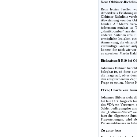
Neue Oldtimer-Richtlini
Beim letzten Treffen wu
Arbeitskreis Erfahrungs
Oldtimer Richtlinie vera
Abweichung von der Origi
handelt. Alf Menzel ver
jedermann nutzbar ist. 
„Plastikbomber“ aus der 
anderen Kriterien erfüll
ermögliche lediglich e
Anmerkung, die ein große
vernünftige Grenzen auf
könnte, die nach wie vor
zu sprechen. Martin Halde
Biokraftstoff E10 bei O
Johannes Hübner bericht
belegbar ist, ob diese du
die Frage auf, ob es den
den entsprechenden Zapfs
Frage zu stellen. Martin
FIVA | Charta von Turin
Johannes Hübner sieht di
hat laut Dirk Jurgasch h
des VDA mit Vertretern d
Seidel bedingungslos ans
der „Oldtimer-Markt“ wen
fasst die allgemeine Sti
Fragestellungen, wird ab
Parlamentskreises zu lie
Zu guter letzt