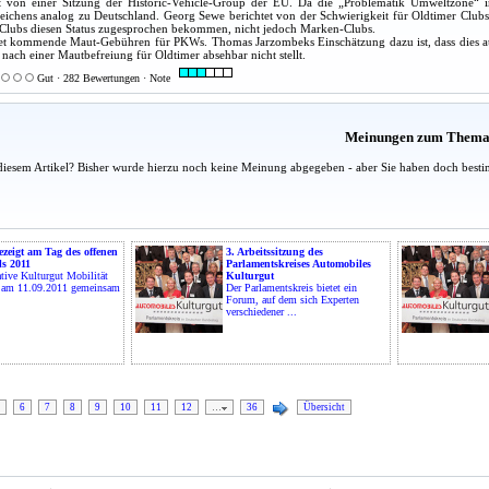
et von einer Sitzung der Historic-Vehicle-Group der EU. Da die „Problematik Umweltzone“ 
chens analog zu Deutschland. Georg Sewe berichtet von der Schwierigkeit für Oldtimer Clubs, 
-Clubs diesen Status zugesprochen bekommen, nicht jedoch Marken-Clubs.
tet kommende Maut-Gebühren für PKWs. Thomas Jarzombeks Einschätzung dazu ist, dass dies a
 nach einer Mautbefreiung für Oldtimer absehbar nicht stellt.
Gut · 282 Bewertungen · Note
Meinungen zum Them
diesem Artikel? Bisher wurde hierzu noch keine Meinung abgegeben - aber Sie haben doch besti
ezeigt am Tag des offenen
3. Arbeitssitzung des
s 2011
Parlamentskreises Automobiles
ative Kulturgut Mobilität
Kulturgut
d am 11.09.2011 gemeinsam
Der Parlamentskreis bietet ein
Forum, auf dem sich Experten
verschiedener ...
6
7
8
9
10
11
12
…
36
Übersicht