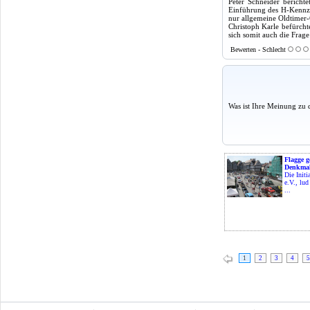
Peter Schneider bericht
Einführung des H-Kennzei
nur allgemeine Oldtimer
Christoph Karle befürch
sich somit auch die Frage
Bewerten - Schlecht
Was ist Ihre Meinung zu 
Flagge g
Denkmal
Die Initi
e.V., lu
...
1
2
3
4
5