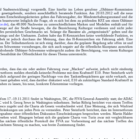
 Stadtentwicklung) vorgestellt. Eine hierfür ins Leben gerufene „Oldtimer-Kommission
 gesetzgebende, sondern ausschließlich beratende Funktion. Am 20.03.2012 soll die neue
en Entscheidungskriterien gelten das Fahrzeugalter, der Mindesterhaltungszustand und die
rn beantwortet lediglich die Frage, ob es sich bei dem zu prüfenden KFZ um einen Oldtimer
ce.de
), das 48.000 Nachweise zu unterschiedlichsten Marken und Modellen enthält und für
zeuge auf der Straße bewegen, die die Bezeichnung Kulturgut verdienen und nicht jeder
des persönlichen Geschmacks sei. Solange die Bausätze als „zeitgenössisch“ gelten und die
g-Tunings und der Umbauten. Zudem habe das H-Kennzeichen keine wertbildende Funktion, es
bek ist jedoch durchaus der Meinung, dass das H-Kennzeichen ein Fahrzeug adelt. Eine
 Der Teilnehmerkreis ist sich einig darüber, dass die geplante Regelung sehr offen ist und
en Schwemme vorzubeugen, die sich auch negativ auf die öffentliche Akzeptanz auswirken
Eine drohende Oldtimer-Schwemme widerspricht zudem der Berechtigung, von einem Kulturgut
nsibilität der Öffentlichkeit für dieses Thema unterstreicht.
rden, dass das ein oder andere Fahrzeug zwar „Macken“ aufweist, jedoch nicht eindeutig
netforen melden ebenfalls keinerlei Probleme mit dem Kraftstoff E10. Peter Steinfurth wirft
lich aufgrund der geringen Nachfrage von den Tankstellenpächtern gar nicht verkauft, aus
nt gehalten wird, dass darüber diskutiert wird, E10 als zukünftigen Standard-Kraftstoff in
hen zu lassen, bis neue, konkrete Erkenntnisse vorliegen.
). Vom 17.-19.11.2011 findet in Washington, DC, die FIVA General-Assembly statt; der ADAC
C wird lt. Georg Sewe in Washington teilnehmen. Stefan Röhrig berichtet von einem Treffen
sco zugeht und die Charta als Gesetz verabschiedet wird. Eine Meinung, der sich Winfried
hränkungen um jeden Preis zu vermeiden. Peter Steinfurth berichtet, dass im Internetforum
Vorwegnahme einer öffentlichen Diskussion Einschränkungen besprochen werden. Martin Halder
esehen wird. Hingegen befasst sich die geplante Charta von Turin zwar mit vergleichbaren
e, das nächste öffentliche Protokoll der FIVA zur Vorbereitung auf das nächste Treffen des
 nächsten Sitzung zu machen, was breite Zustimmung findet.