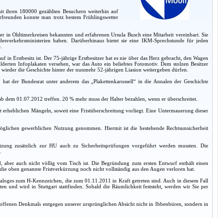
mit ihren 180000 gezählten Besuchern weiterhin auf
rfreunden konnte man trotz bestem Frühlingswetter
der in Oldtimerkreisen bekannten und erfahrenen Ursula Busch eine Mitarbeit vereinbart. Sie
sverkehrsministerien haben. Darüberhinaus bietet sie eine IKM-Sprechstunde für jeden
.
 in Erstbesitz ist. Der 75-jährige Erstbesitzer hat es nie über das Herz gebracht, den Wagen
derten Infoplakaten versehen, war das Auto ein beliebtes Fotomotiv. Dem stolzen Besitzer
wieder die Geschichte hinter der nunmehr 52-jährigen Liasion weitergeben dürfen.
3. hat der Bundesrat unter anderem das „Plakettenkarussell“ in die Annalen der Geschichte
b dem 01.07.2012 treffen. 20 % mehr muss der Halter bezahlen, wenn er überschreitet.
erheblichen Mängeln, soweit eine Fristüberschreitung vorliegt. Eine Untermauerung dieser
öglichen gewerblichen Nutzung genommen. Hiermit ist die bestehende Rechtsunsicherheit
utzung zusätzlich zur HU auch zu Sicherheitsprüfungen vorgeführt werden mussten. Die
.
ird, aber auch nicht völlig vom Tisch ist. Die Begründung zum ersten Entwurf enthält einen
e oben genannte Fristverkürzung noch nicht vollständig aus den Augen verloren hat.
taloges zum H-Kennzeichen, die zum 01.11.2011 in Kraft getreten sind. Auch in diesem Fall
und wird in Stuttgart stattfinden. Sobald die Räumlichkeit feststeht, werden wir Sie per
offenen Denkmals entgegen unserer ursprünglichen Absicht nicht in Ibbenbüren, sondern in