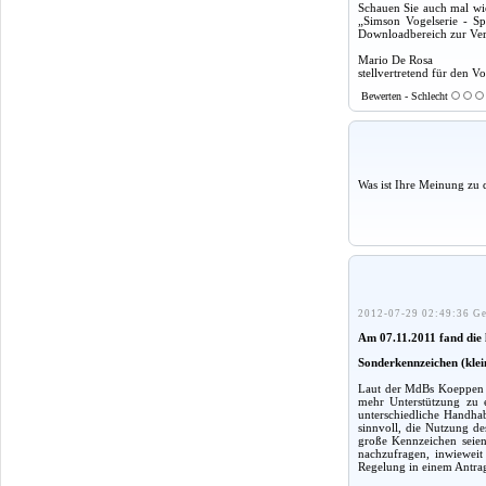
Schauen Sie auch mal wie
„Simson Vogelserie - Sp
Downloadbereich zur Verf
Mario De Rosa
stellvertretend für den Vo
Bewerten - Schlecht
Was ist Ihre Meinung zu 
2012-07-29 02:49:36 Ge
Am 07.11.2011 fand die l
Sonderkennzeichen (kle
Laut der MdBs Koeppen u
mehr Unterstützung zu e
unterschiedliche Handhab
sinnvoll, die Nutzung d
große Kennzeichen seien
nachzufragen, inwieweit 
Regelung in einem Antrag