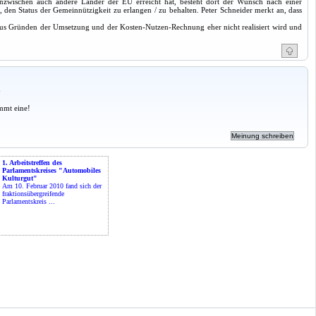
inzwischen auch andere Länder der EU erreicht hat, besteht dort der Wunsch nach einer
den Status der Gemeinnützigkeit zu erlangen / zu behalten. Peter Schneider merkt an, dass
us Gründen der Umsetzung und der Kosten-Nutzen-Rechnung eher nicht realisiert wird und
a
mmt eine!
1. Arbeitstreffen des
Parlamentskreises "Automobiles
Kulturgut"
Am 10. Februar 2010 fand sich der
fraktionsübergreifende
Parlamentskreis ...