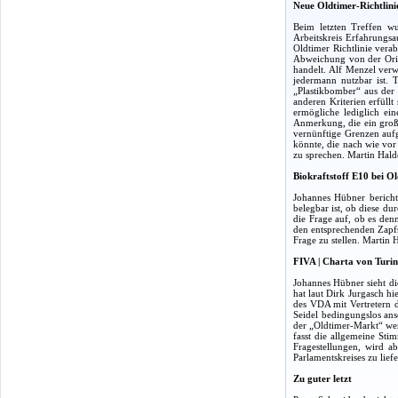
Neue Oldtimer-Richtlini
Beim letzten Treffen wu
Arbeitskreis Erfahrungs
Oldtimer Richtlinie vera
Abweichung von der Origi
handelt. Alf Menzel ver
jedermann nutzbar ist. 
„Plastikbomber“ aus der 
anderen Kriterien erfüll
ermögliche lediglich e
Anmerkung, die ein große
vernünftige Grenzen auf
könnte, die nach wie vor
zu sprechen. Martin Halde
Biokraftstoff E10 bei O
Johannes Hübner bericht
belegbar ist, ob diese du
die Frage auf, ob es den
den entsprechenden Zapfs
Frage zu stellen. Martin
FIVA | Charta von Turin
Johannes Hübner sieht di
hat laut Dirk Jurgasch h
des VDA mit Vertretern d
Seidel bedingungslos ans
der „Oldtimer-Markt“ wen
fasst die allgemeine Sti
Fragestellungen, wird ab
Parlamentskreises zu lie
Zu guter letzt