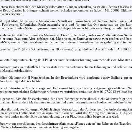
ichten Besucherzahlen der Messegesellschaften Glauben schenken, so ist die Techno-Classica 
ie Retro-Classics in Stuttgart scheint keinen Schaden genommen zu haben. Mit 65000 Oldtime
niveau verweisen.
Kulturgut Mobilität haben die Messen einen Schritt nach vorne bedeutet. In Essen haben wir mit 
 Fachbereich Öffentliches Recht zuständig sein und für uns das Ohr ganz nah an den Lande
rechzeiten finden Sie im Impressum unseres Infoportals unter http://www.kulturgut-mobilitaet.de
ine kleine Attraktion auf unserem Messestand: Eine 1961er Ford „Badewanne“, die seit dem Neukauf
 er seine Frau zum Altar gefahren hat. Mit originalen Unterlagen sowie zwei großen und bebil
-Strapazen am Sonntagabend deutlich an. Sehr vielen Interessierten hat er geduldig und immer 
akettenkarussell“ (die Rückdatierung der HU-Plakette) ist gottlob ein Auslaufmodell. Am 30.0
eiterte Hauptuntersuchung (HU-Plus) bei einer Fristüberschreitung von mehr als zwei Monaten a
anderem mit einem deutlich höheren Anteil von verkehrsunsicheren Fahrzeugen und solchen mit 
 Material erfolgt nicht.
effen Oldtimer mit H-Kennzeichen. In der Begründung wird eindeutig positiv Stellung zur m
ichen Nutzung bald Geschichte.
n auch historische Nutzfahrzeuge mit H-Kennzeichen, die bislang aufgrund gewerblicher N
rzeuge zu zusätzlichen Sicherheitsprüfungen vorzuführen, entfällt ab dem 01.07.2012 vollständig
ei genannt, dass die Fristverkürzung für ältere Fahrzeuge zwar aktuell nicht weiterverfolgt w
s man zunächst andere Maßnahmen umsetzen und deren Wirkungsweise beobachten möchte, aber di
ltet die Initiative Kulturgut Mobilität einen Vortrag bzgl. der Änderungen des Anforderungska
ten unter den Oldtimerfahrern auszuräumen. Gehalten wird der Vortrag von einem GTÜ-Experten 
n, verbunden mit der Bitte um Anmeldung, da der Platz vermutlich begrenzt sein wird.
n wir uns entschlossen, den diesjährigen Aktionstag „Flagge zeigen“ im Rahmen des Tags des 
 Weitere Informationen werden wir rechtzeitig weitergeben.