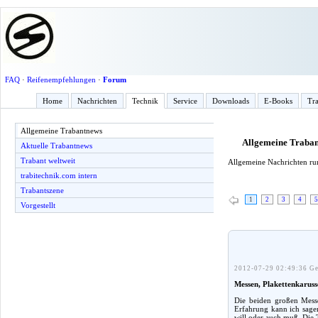
FAQ
·
Reifenempfehlungen
·
Forum
Home
Nachrichten
Technik
Service
Downloads
E-Books
Tra
Allgemeine Trabantnews
Allgemeine Traba
Aktuelle Trabantnews
Trabant weltweit
Allgemeine Nachrichten r
trabitechnik.com intern
Trabantszene
1
2
3
4
5
Vorgestellt
2012-07-29 02:49:36 Ge
Messen, Plakettenkarusse
Die beiden großen Mess
Erfahrung kann ich sage
will oder auch muß. Die 