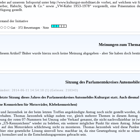
der auf unserem Infoportal unter http://www.kulturgut-mobilitaet.de vorbei, auf welchem wir fü
erber, Habicht, Spatz & Co.“ sowie „VW-Käfer 1953-1978“ vorgestellt, eine Präsentation d
ügung gestellt.
rstand der Initiative
Gut · 372 Bewertungen · Note
Meinungen zum Them
diesem Artikel? Bisher wurde hierzu noch keine Meinung abgegeben - aber Sie haben doch besti
Sitzung des Parlamentskreises Automobile
ändert: 2014-06-11 14:54:10 (1) (Gelesen: 210343)
etzte Sitzung dieses Jahres des Parlamentskreises Automobiles Kulturgut statt. Auch diesmal
ine Kennzeichen für Motorräder, Klebekennzeichen)
nd Jarzombek ist der beim letzten Treffen angekündigte Antrag noch nicht gestellt worden, 
rhalten. Thomas Jarzombek schlägt zudem vor, gleich mehrere Themen in diesem Antrag zu 
ung der roten 07-Nummern bei Umzug oder Verkauf genannt, die nicht nachvollziehbar ist (wir 
es „US-Kennzeichens“ wieder zu beleben; ein weiterer möglicher Punkt für einen Antrag. Johan
 auf den Motorrädern schlichtweg nicht zu montieren. Thomas Jarzombek wird diese Punkte mi
hier eine gesetzliche Lösung sinnvoll bzw. machbar ist, da eine Gesetzgebung nicht so schne
 formuliert und in die Entscheidungsgremien gebracht sein.