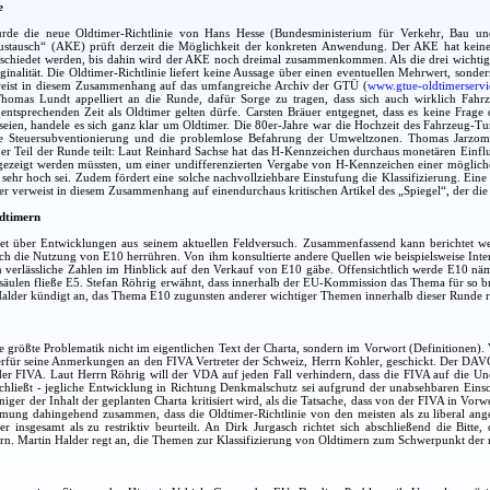
e
rde die neue Oldtimer-Richtlinie von Hans Hesse (Bundesministerium für Verkehr, Bau und
austausch“ (AKE) prüft derzeit die Möglichkeit der konkreten Anwendung. Der AKE hat keine
bschiedet werden, bis dahin wird der AKE noch dreimal zusammenkommen. Als die drei wichtigst
nalität. Die Oldtimer-Richtlinie liefert keine Aussage über einen eventuellen Mehrwert, sonde
weist in diesem Zusammenhang auf das umfangreiche Archiv der GTÜ (
www.gtue-oldtimerservi
Thomas Lundt appelliert an die Runde, dafür Sorge zu tragen, dass sich auch wirklich Fahr
entsprechenden Zeit als Oldtimer gelten dürfe. Carsten Bräuer entgegnet, dass es keine Frage 
t seien, handele es sich ganz klar um Oldtimer. Die 80er-Jahre war die Hochzeit des Fahrzeu
ine Steuersubventionierung und die problemlose Befahrung der Umweltzonen. Thomas Jarzom
r Teil der Runde teilt: Laut Reinhard Sachse hat das H-Kennzeichen durchaus monetären Einfluss.
gezeigt werden müssten, um einer undifferenzierten Vergabe von H-Kennzeichen einer möglich
 sehr hoch sei. Zudem fördert eine solche nachvollziehbare Einstufung die Klassifizierung. 
r verweist in diesem Zusammenhang auf einendurchaus kritischen Artikel des „Spiegel“, der die Se
ldtimern
et über Entwicklungen aus seinem aktuellen Feldversuch. Zusammenfassend kann berichtet we
rch die Nutzung von E10 herrühren. Von ihm konsultierte andere Quellen wie beispielsweise Inter
n verlässliche Zahlen im Hinblick auf den Verkauf von E10 gäbe. Offensichtlich werde E10 näm
äulen fließe E5. Stefan Röhrig erwähnt, dass innerhalb der EU-Kommission das Thema für so brisa
 Halder kündigt an, das Thema E10 zugunsten anderer wichtiger Themen innerhalb dieser Runde ru
e größte Problematik nicht im eigentlichen Text der Charta, sondern im Vorwort (Definitionen
ierfür seine Anmerkungen an den FIVA Vertreter der Schweiz, Herrn Kohler, geschickt. Der DAV
er FIVA. Laut Herrn Röhrig will der VDA auf jeden Fall verhindern, dass die FIVA auf die Une
chließt - jegliche Entwicklung in Richtung Denkmalschutz sei aufgrund der unabsehbaren Einsc
iger der Inhalt der geplanten Charta kritisiert wird, als die Tatsache, dass von der FIVA in 
mmung dahingehend zusammen, dass die Oldtimer-Richtlinie von den meisten als zu liberal ang
er insgesamt als zu restriktiv beurteilt. An Dirk Jurgasch richtet sich abschließend die Bitt
fern. Martin Halder regt an, die Themen zur Klassifizierung von Oldtimern zum Schwerpunkt der