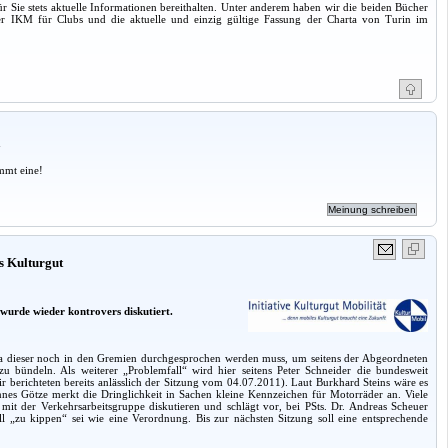
r Sie stets aktuelle Informationen bereithalten. Unter anderem haben wir die beiden Bücher
er IKM für Clubs und die aktuelle und einzig gültige Fassung der Charta von Turin im
a
mmt eine!
s Kulturgut
 wurde wieder kontrovers diskutiert.
da dieser noch in den Gremien durchgesprochen werden muss, um seitens der Abgeordneten
bündeln. Als weiterer „Problemfall“ wird hier seitens Peter Schneider die bundesweit
berichteten bereits anlässlich der Sitzung vom 04.07.2011). Laut Burkhard Steins wäre es
nes Götze merkt die Dringlichkeit in Sachen kleine Kennzeichen für Motorräder an. Viele
t der Verkehrsarbeitsgruppe diskutieren und schlägt vor, bei PSts. Dr. Andreas Scheuer
ll „zu kippen“ sei wie eine Verordnung. Bis zur nächsten Sitzung soll eine entsprechende