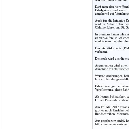
Darf man den veröffentl
Erfolgskurs, und auch d
annähernd auf Vorjahres
Auch für die Initiative 
wird in Zukunft für den
Oldtimerfahrer an. Die Sp
In Stuttgart hatten wir e
zu verkaufen, in welchem
merkte man die Stimmband
Das viel diskutierte „Pl
verbannt.
Dennoch wird uns die erw
Argumentiert wird unter 
Annahme mit statistischem
Weitere Änderungen betr
hinsichtlich der gewerbl
Erleichterungen erhalte
Verpflichtung, diese Fah
Als letztes Schmankerl s
kurzen Passus dazu, das
Am 16. Mai 2012 veransta
gibt es noch Unsicherhei
Rundschreiben informiere
Aus gegebenem Anlaß habe
München zu veranstalten.