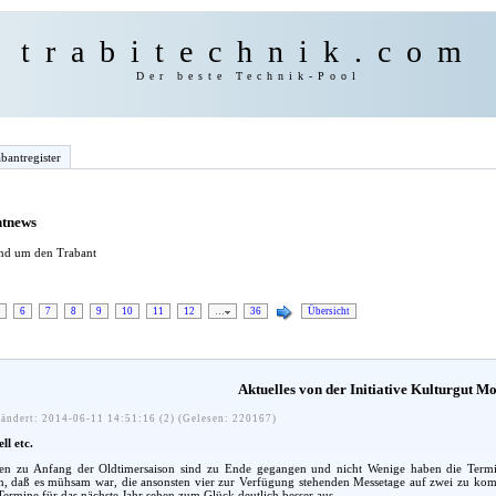
trabitechnik.com
Der beste Technik-Pool
bantregister
ntnews
und um den Trabant
6
7
8
9
10
11
12
…
36
Übersicht
Aktuelles von der Initiative Kulturgut Mob
ändert: 2014-06-11 14:51:16 (2) (Gelesen: 220167)
ll etc.
en zu Anfang der Oldtimersaison sind zu Ende gegangen und nicht Wenige haben die Termi
n, daß es mühsam war, die ansonsten vier zur Verfügung stehenden Messetage auf zwei zu ko
Termine für das nächste Jahr sehen zum Glück deutlich besser aus.