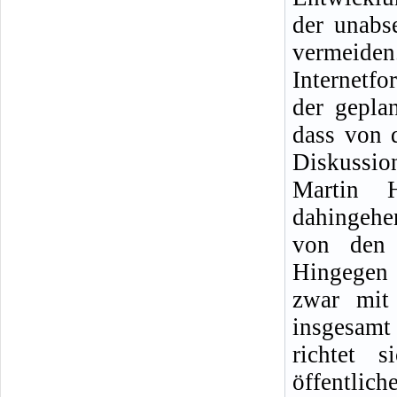
der unabs
vermeide
Internetf
der geplan
dass von 
Diskussi
Martin H
dahingehe
von den 
Hingegen 
zwar mit 
insgesamt 
richtet 
öffentlich