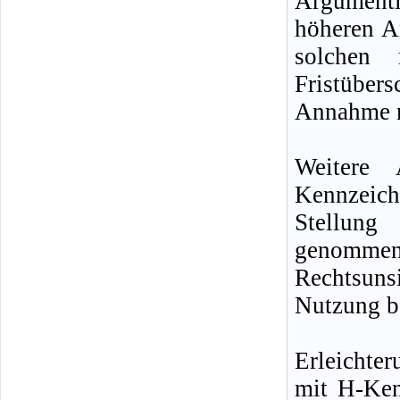
Argumenti
höheren A
solchen 
Fristübers
Annahme mi
Weitere 
Kennzeich
Stellung
genomm
Rechtsun
Nutzung b
Erleichter
mit H-Ken