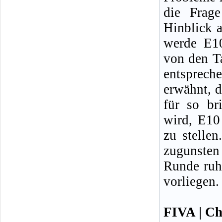
die Frag
Hinblick 
werde E10
von den Ta
entsprech
erwähnt, 
für so br
wird, E10 
zu stelle
zugunsten
Runde ruhe
vorliegen.
FIVA | Ch