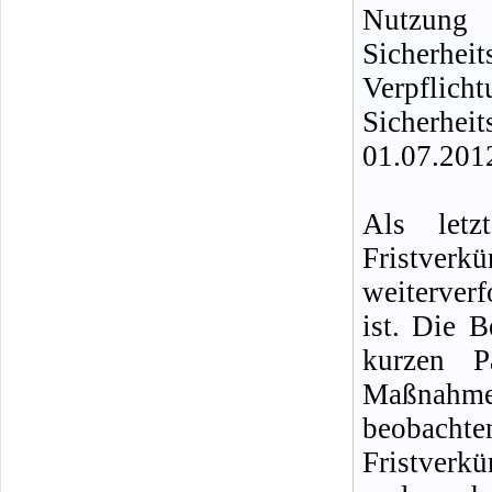
Nutzun
Sicherhei
Verpflic
Sicherhei
01.07.2012
Als letz
Fristverkü
weiterver
ist. Die 
kurzen P
Maßnahm
beobach
Fristverk