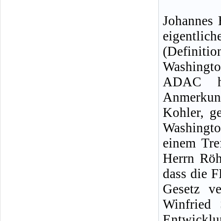
Johannes 
eigentli
(Definit
Washingto
ADAC ha
Anmerkung
Kohler, g
Washingto
einem Tre
Herrn Röh
dass die F
Gesetz ve
Winfried 
Entwicklu