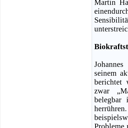
Martin Ha
einendurch
Sensibil
unterstreic
Biokrafts
Johannes
seinem ak
berichtet
zwar „Ma
belegbar
herrühren
beispielsw
Probleme m