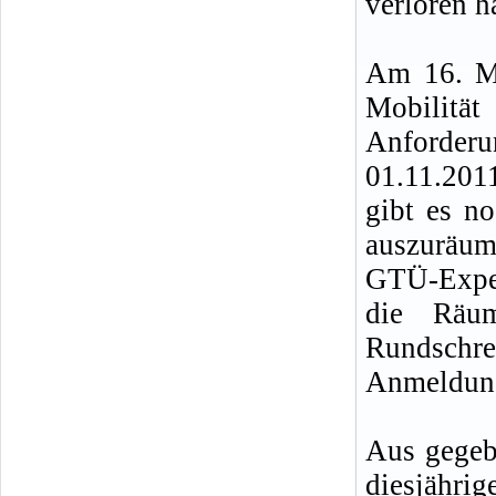
verloren h
Am 16. Ma
Mobilitä
Anforder
01.11.2011
gibt es n
auszuräu
GTÜ-Expert
die Räum
Rundschre
Anmeldung,
Aus gegeb
diesjähri