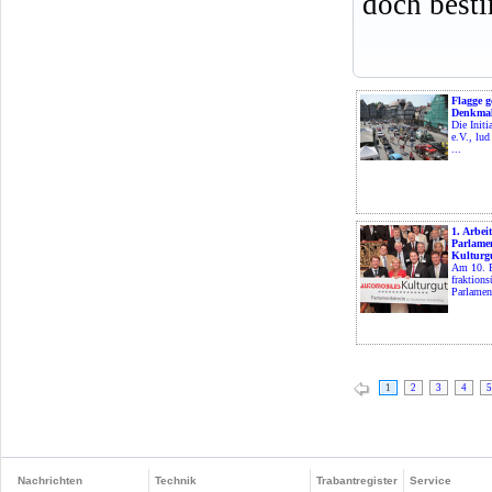
doch best
Flagge g
Denkmal
Die Initi
e.V., lu
...
1. Arbeit
Parlame
Kulturg
Am 10. F
fraktions
Parlament
1
2
3
4
5
Nachrichten
Technik
Trabantregister
Service