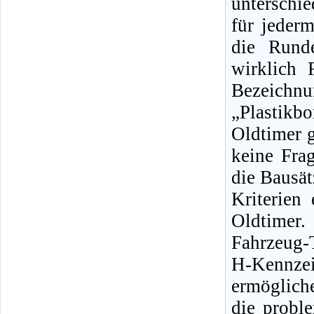
unterschi
für jeder
die Rund
wirklich 
Bezeichn
„Plastik
Oldtimer g
keine Fra
die Bausät
Kriterien
Oldtimer
Fahrzeug-
H-Kennze
ermöglich
die probl