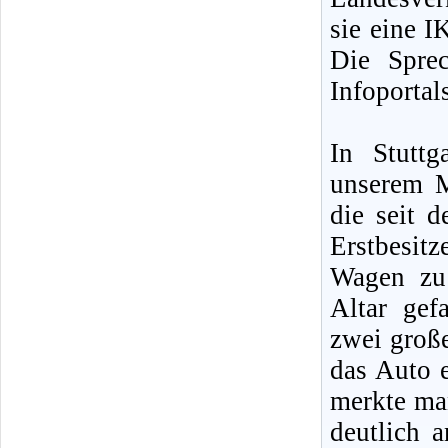
sie eine I
Die Spre
Infoportal
In Stuttg
unserem M
die seit d
Erstbesit
Wagen zu
Altar gef
zwei große
das Auto e
merkte ma
deutlich a