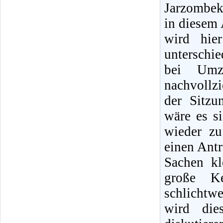
Jarzombek
in diesem 
wird hie
untersch
bei Umz
nachvollzi
der Sitzu
wäre es s
wieder zu
einen Antr
Sachen kl
große Ke
schlicht
wird die