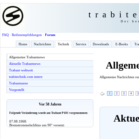
trabit
Der be
FAQ
·
Reifenempfehlungen
·
Forum
Home
Nachrichten
Technik
Service
Downloads
E-Books
Tra
Allgemeine Trabantnews
Allgem
Aktuelle Trabantnews
Trabant weltweit
trabitechnik.com intern
Allgemeine Nachrichten r
Trabantszene
Vorgestellt
1
2
3
4
5
Vor 58 Jahren
Folgende Veränderung wurde am Trabant P 601 vorgenommen:
Aktuel
07.08.1968:
Bremstrommelschlitze um 90° versetzt