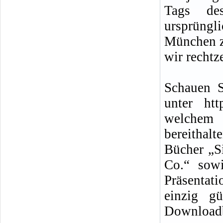
Tags de
ursprüngli
München z
wir rechtz
Schauen S
unter htt
welchem 
bereitha
Bücher „S
Co.“ sowi
Präsentat
einzig g
Downloadbe