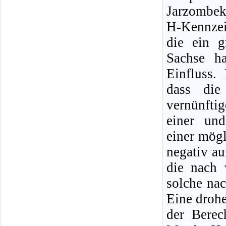
Jarzombek
H-Kennzei
die ein g
Sachse h
Einfluss.
dass die
vernünfti
einer und
einer mög
negativ au
die nach 
solche nac
Eine droh
der Berec