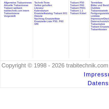
Allgemeine Trabantnews
Technik-Texte
Trabant P50
Terminliste
Aktuelle Trabantnews
Selbst geholfen
Trabant P60
Bilder und Beric
Trabant weltweit
Literatur
Trabant P601
Clubliste
trabitechnik.com intern
Kalendarium
Trabant 1.1
Trabantstatistik
Trabantszene
Ersatzteilkatalog Trabant 601
Trabant Kübel
Fertigungszeitr
Vorgestellt
Historie
Linkliste
Nachtrag Ersatzteilliste
Impressum/Discl
Ersatzteile-Liste P50, P60
Datenschutzricht
SRI
Trabantwitze
Trabant Ersatzte
Trabantkosten
Copyright © 1998 - 2026 trabitechnik.com 
Impress
Datensc