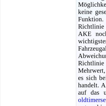
Möglichk
keine ges
Funktion
Richtlini
AKE noch
wichtigs
Fahrzeuga
Abweichu
Richtlinie
Mehrwert,
es sich b
handelt. 
auf das 
oldtimerse