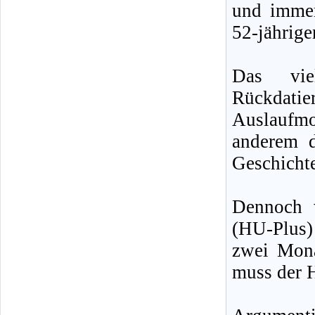
und immer
52-jährige
Das viel
Rückdati
Auslaufm
anderem d
Geschichte
Dennoch w
(HU-Plus)
zwei Mona
muss der H