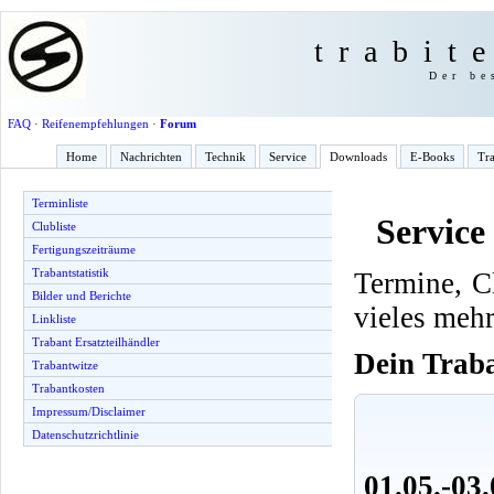
trabit
Der be
FAQ
·
Reifenempfehlungen
·
Forum
Home
Nachrichten
Technik
Service
Downloads
E-Books
Tra
Terminliste
Service
Clubliste
Fertigungszeiträume
Trabantstatistik
Termine, C
Bilder und Berichte
vieles meh
Linkliste
Trabant Ersatzteilhändler
Dein Trab
Trabantwitze
Trabantkosten
Impressum/Disclaimer
Datenschutzrichtlinie
01.05.-03