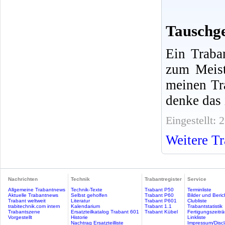
Tauschge
Ein Traba
zum Meist
meinen Tra
denke das i
Eingestellt:
Weitere Tr
Nachrichten
Technik
Trabantregister
Service
Allgemeine Trabantnews
Technik-Texte
Trabant P50
Terminliste
Aktuelle Trabantnews
Selbst geholfen
Trabant P60
Bilder und Beric
Trabant weltweit
Literatur
Trabant P601
Clubliste
trabitechnik.com intern
Kalendarium
Trabant 1.1
Trabantstatistik
Trabantszene
Ersatzteilkatalog Trabant 601
Trabant Kübel
Fertigungszeitr
Vorgestellt
Historie
Linkliste
Nachtrag Ersatzteilliste
Impressum/Discl