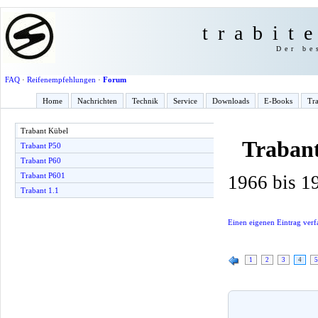
trabit
Der be
FAQ
·
Reifenempfehlungen
·
Forum
Home
Nachrichten
Technik
Service
Downloads
E-Books
Tra
Trabant Kübel
Traban
Trabant P50
Trabant P60
Trabant P601
1966 bis 1
Trabant 1.1
Einen eigenen Eintrag verf
1
2
3
4
5