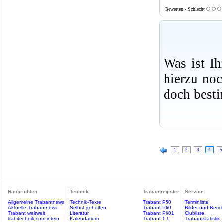
Bewerten - Schlecht
Was ist I
hierzu no
doch best
1
2
3
4
5
Nachrichten
Technik
Trabantregister
Service
Allgemeine Trabantnews
Technik-Texte
Trabant P50
Terminliste
Aktuelle Trabantnews
Selbst geholfen
Trabant P60
Bilder und Beric
Trabant weltweit
Literatur
Trabant P601
Clubliste
trabitechnik.com intern
Kalendarium
Trabant 1.1
Trabantstatistik