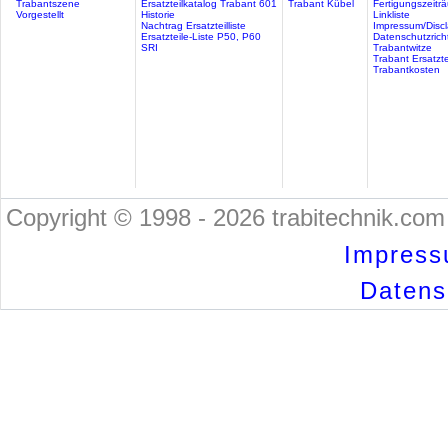
Trabantszene
Ersatzteilkatalog Trabant 601
Trabant Kübel
Fertigungszeitr
Vorgestellt
Historie
Linkliste
Nachtrag Ersatzteilliste
Impressum/Discl
Ersatzteile-Liste P50, P60
Datenschutzricht
SRI
Trabantwitze
Trabant Ersatzte
Trabantkosten
Copyright © 1998 - 2026 trabitechnik.com 
Impress
Datensc