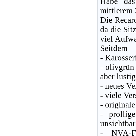
Habe das
mittlerem
Die Recaro
da die Si
viel Aufw
Seitdem
- Karosser
- olivgrün 
aber lustig
- neues Ve
- viele Ver
- original
- prollig
unsichtbar
- NVA-Fe