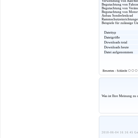
Verwendung von Rad/Rei
Begutachtung von Fahrze
Begutachtung von Veränd
Begutachtung von Moto
Anbau Sonderlenkrad
Rammschutzeinrichtunge
Beispiele für zulässige 
Dateityp
Dateigröße
Downloads total
Downloads heute
Datei aufgenommen
Bewerten - Schlecht
Was ist Ihre Meinung zu 
2010-06-04 16:16:45 Ge