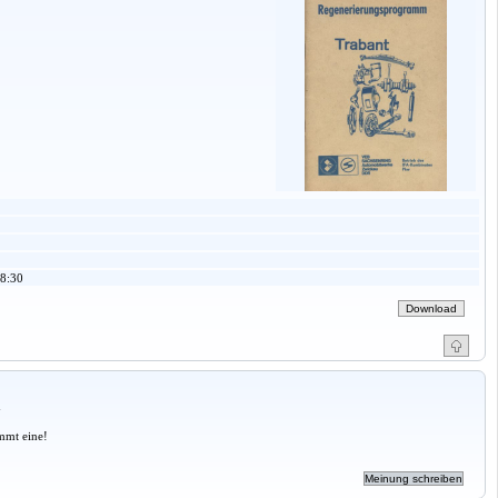
8:30
a
mmt eine!