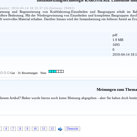
Instandsetzungstechnologie KAROSSERIE Limousine und 
ändert: 2010-04-14 18:19:37 (3) (Gelesen: 29492)
ndsetzung und Regenerierung von Kraftfahrzeug-Einzelteilen und Baugruppen erhält im Rah
ößere Bedeutung. Mit der Wiedergewinnung von Einzelteilen und kompletten Baugruppen durch d
ft wertvolles Material erhalten. Darüber hinaus wird der Instandsetzung ein höherer Anteil an Ersa
pdf
1.9 MB
1695
0
2010-04-14 18:1
Gut · 31 Bewertungen · Note
Meinungen zum Them
diesem Artikel? Bisher wurde hierzu noch keine Meinung abgegeben - aber Sie haben doch besti
6
7
8
9
10
11
12
Übersicht