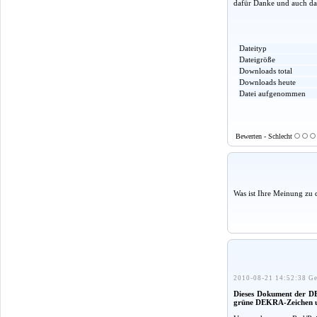
dafür Danke und auch daf
Dateityp
Dateigröße
Downloads total
Downloads heute
Datei aufgenommen
Bewerten - Schlecht
Was ist Ihre Meinung zu 
2010-08-21 14:52:38 Ge
Dieses Dokument der DE
grüne DEKRA-Zeichen un