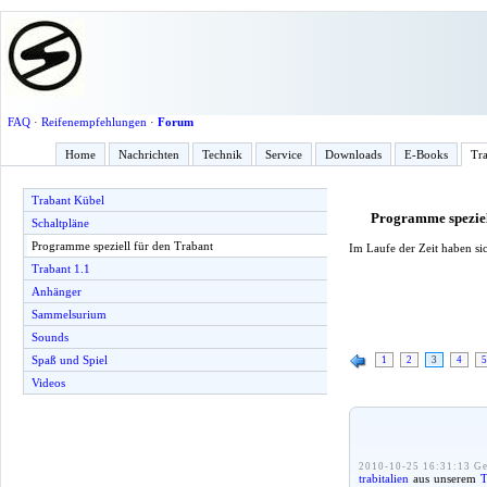
FAQ
·
Reifenempfehlungen
·
Forum
Home
Nachrichten
Technik
Service
Downloads
E-Books
Tra
Trabant Kübel
Programme speziel
Schaltpläne
Programme speziell für den Trabant
Im Laufe der Zeit haben sic
Trabant 1.1
Anhänger
Sammelsurium
Sounds
Spaß und Spiel
1
2
3
4
5
Videos
2010-10-25 16:31:13 Ge
trabitalien
aus unserem