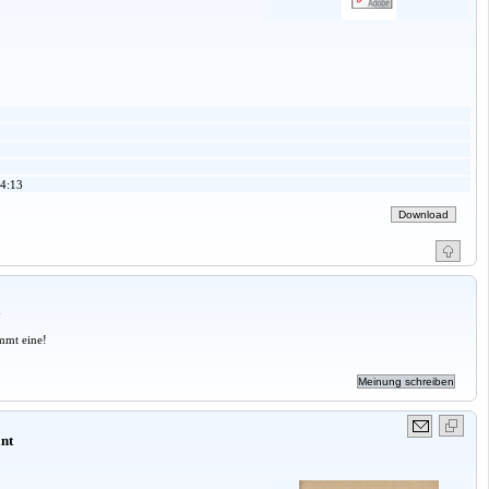
4:13
a
mmt eine!
nt