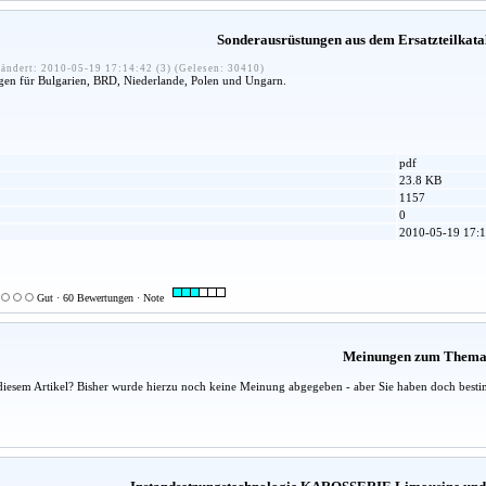
Sonderausrüstungen aus dem Ersatzteilkata
ändert: 2010-05-19 17:14:42 (3) (Gelesen: 30410)
gen für Bulgarien, BRD, Niederlande, Polen und Ungarn.
pdf
23.8 KB
1157
0
2010-05-19 17:1
Gut · 60 Bewertungen · Note
Meinungen zum Them
diesem Artikel? Bisher wurde hierzu noch keine Meinung abgegeben - aber Sie haben doch besti