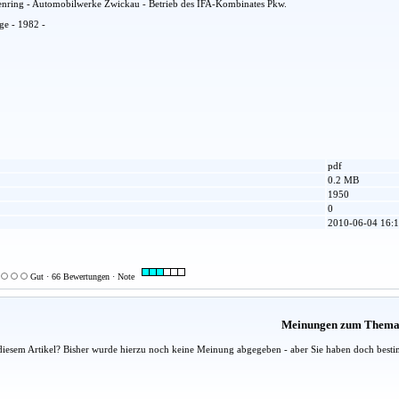
nring - Automobilwerke Zwickau - Betrieb des IFA-Kombinates Pkw.
age - 1982 -
pdf
0.2 MB
1950
0
2010-06-04 16:1
Gut · 66 Bewertungen · Note
Meinungen zum Them
diesem Artikel? Bisher wurde hierzu noch keine Meinung abgegeben - aber Sie haben doch besti