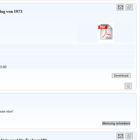
log von 1973
3:00
a
mmt eine!