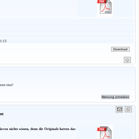
1:13
a
mmt eine!
nt
von nichts wissen, denn die Originale hatten das