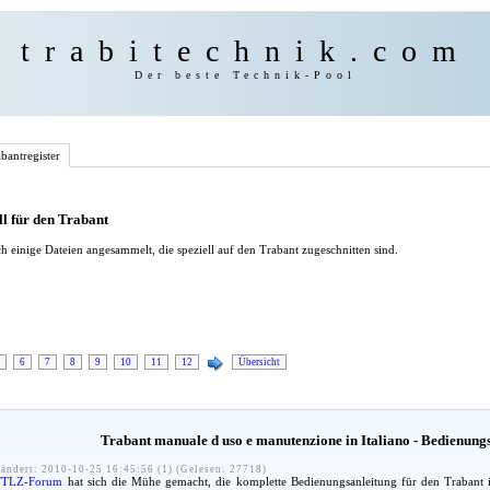
trabitechnik.com
Der beste Technik-Pool
bantregister
l für den Trabant
h einige Dateien angesammelt, die speziell auf den Trabant zugeschnitten sind.
6
7
8
9
10
11
12
Übersicht
Trabant manuale d uso e manutenzione in Italiano - Bedienungs
ändert: 2010-10-25 16:45:56 (1) (Gelesen: 27718)
TTLZ-Forum
hat sich die Mühe gemacht, die komplette Bedienungsanleitung für den Trabant ins