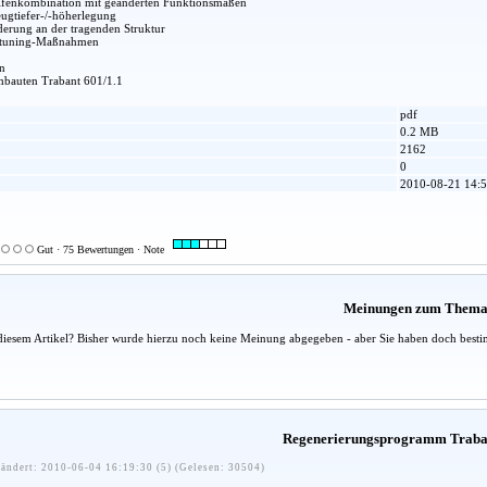
fenkombination mit geänderten Funktionsmaßen
ugtiefer-/-höherlegung
erung an der tragenden Struktur
rtuning-Maßnahmen
n
Umbauten Trabant 601/1.1
pdf
0.2 MB
2162
0
2010-08-21 14:5
Gut · 75 Bewertungen · Note
Meinungen zum Them
diesem Artikel? Bisher wurde hierzu noch keine Meinung abgegeben - aber Sie haben doch besti
Regenerierungsprogramm Traba
ändert: 2010-06-04 16:19:30 (5) (Gelesen: 30504)