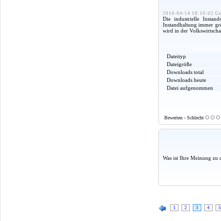
2010-04-14 18:16:02 Ge
Die industrielle Insta
Instandhaltung immer gr
wird in der Volkswirtscha
Dateityp
Dateigröße
Downloads total
Downloads heute
Datei aufgenommen
Bewerten - Schlecht
Was ist Ihre Meinung zu 
1
2
3
4
5