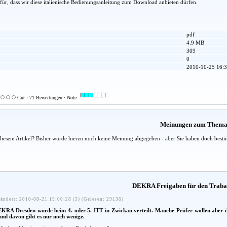
ür, dass wir diese italienische Bedienungsanleitung zum Download anbieten dürfen.
pdf
4.9 MB
309
0
2010-10-25 16:3
Gut · 71 Bewertungen · Note
Meinungen zum Them
diesem Artikel? Bisher wurde hierzu noch keine Meinung abgegeben - aber Sie haben doch besti
DEKRA Freigaben für den Traba
ändert: 2010-08-21 15:00:28 (3) (Gelesen: 29136)
KRA Dresden wurde beim 4. oder 5. ITT in Zwickau verteilt. Manche Prüfer wollen aber da
d davon gibt es nur noch wenige.