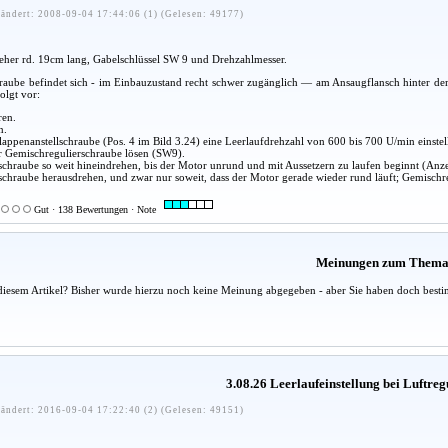
ändert: 2008-09-04 17:44:06 (1) (Gelesen: 49177)
her rd. 19cm lang, Gabelschlüssel SW 9 und Drehzahlmesser.
aube befindet sich - im Einbauzustand recht schwer zugänglich — am Ansaugflansch hinter dem S
olgt vor:
ren.
n.
lappenanstellschraube (Pos. 4 im Bild 3.24) eine Leerlaufdrehzahl von 600 bis 700 U/min einstel
r Gemischregulierschraube lösen (SW9).
chraube so weit hineindrehen, bis der Motor unrund und mit Aussetzern zu laufen beginnt (Anz
chraube herausdrehen, und zwar nur soweit, dass der Motor gerade wieder rund läuft; Gemischr
Gut · 138 Bewertungen · Note
Meinungen zum Them
diesem Artikel? Bisher wurde hierzu noch keine Meinung abgegeben - aber Sie haben doch besti
3.08.26 Leerlaufeinstellung bei Luftre
ändert: 2016-09-04 17:22:40 (2) (Gelesen: 49151)