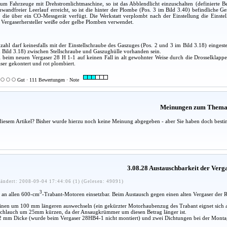
 um Fahrzeuge mit Drehstromlichtmaschine, so ist das Abblendlicht einzuschalten (definierte B
wandfreier Leerlauf erreicht, so ist die hinter der Plombe (Pos. 3 im Bild 3.40) befindliche Ge
n, die über ein CO-Messgerät verfügt. Die Werkstatt verplombt nach der Einstellung die Einst
Vergaserhersteller weiße oder gelbe Plomben verwendet.
zahl darf keinesfalls mit der Einstellschraube des Gaszuges (Pos. 2 und 3 im Bild 3.18) eingest
m Bild 3.18) zwischen Stellschraube und Gaszughülle vorhanden sein.
 beim neuen Vergaser 28 H 1-1 auf keinen Fall in alt gewohnter Weise durch die Drosselklappen
ser gekontert und rot plombiert.
Gut · 111 Bewertungen · Note
Meinungen zum Them
diesem Artikel? Bisher wurde hierzu noch keine Meinung abgegeben - aber Sie haben doch besti
3.08.28 Austauschbarkeit der Verg
ändert: 2008-09-04 17:44:06 (1) (Gelesen: 49091)
3
t an allen 600-cm
-Trabant-Motoren einsetzbar. Beim Austausch gegen einen alten Vergaser der R
einen um 100 mm längeren auswechseln (ein gekürzter Motorhaubenzug des Trabant eignet sich 
lauch um 25mm kürzen, da der Ansaugkrümmer um diesen Betrag länger ist.
it 2 mm Dicke (wurde beim Vergaser 28HB4-1 nicht montiert) und zwei Dichtungen bei der Mont