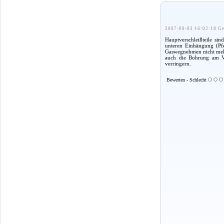
2007-09-03 16:02:18 Ge
Hauptverschleißteile si
unteren Einhängung (Pfe
Gaswegnehmen nicht mehr
auch die Bohrung am Ver
verringern.
Bewerten - Schlecht