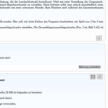
elastung, die die Leerlaufdrehzahl beeinflusst). Wird mit einer Verstellung der Umgemisch-
misch-Regulierschraube zu verstellen. Diese Arbeiten sollte man jedoch ausschließlich einer
ellschraube mit einer schwarzen Plombe. Rote Plomben sind während des Garantiezeitraums
ellt werden. Hier soll, wie beim Einbau des Vergasers beschrieben, ein Spiel von 2 bis 3 mm
anschlagschraube einstellen. Die Drosselklappenanschlagschraube (Pos. 2 im Bild 3.42) ist
a
mmt eine!
aser
eihe 28 HB ist folgendes zu beachten:
auch dazu).
age verwenden.