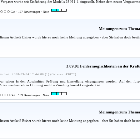
Vergaser wurde seit Einführung des Modells 28 H 1-1 eingestellt. Neben dem neuen Vergasermod
Gut · 127 Bewertungen · Note
Meinungen zum Them
diesem Artikel? Bisher wurde hierzu noch keine Meinung abgegeben - aber Sie haben doch besti
3.09.01 Fehlermöglichkeiten an der Kraft
ändert: 2008-09-04 17:44:06 (1) (Gelesen: 49077)
ar schon in den Abschnitten Prüfung und Einstellung eingegangen worden. Auf den folgend
Motor mechanisch in Ordnung und die Zündung korrekt eingestellt ist.
Gut · 109 Bewertungen · Note
Meinungen zum Them
diesem Artikel? Bisher wurde hierzu noch keine Meinung abgegeben - aber Sie haben doch besti