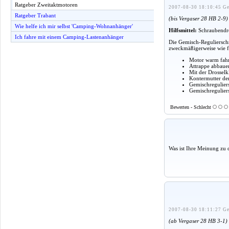
Ratgeber Zweitaktmotoren
2007-08-30 18:10:45 Ge
Ratgeber Trabant
(bis Vergaser 28 HB 2-9)
Wie helfe ich mir selbst 'Camping-Wohnanhänger'
Hilfsmittel:
Schraubendre
Ich fahre mit einem Camping-Lastenanhänger
Die Gemisch-Regulierschr
zweckmäßigerweise wie f
Motor warm fah
Attrappe abbaue
Mit der Drosselk
Kontermutter de
Gemischreguliers
Gemischreguliers
Bewerten - Schlecht
Was ist Ihre Meinung zu 
2007-08-30 18:11:27 Ge
(ab Vergaser 28 HB 3-1)