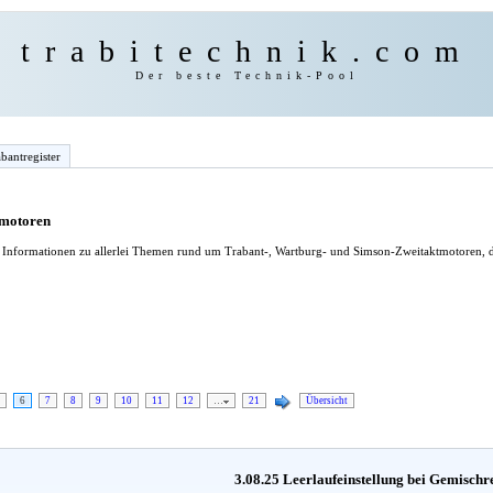
trabitechnik.com
Der beste Technik-Pool
bantregister
tmotoren
le Informationen zu allerlei Themen rund um Trabant-, Wartburg- und Simson-Zweitaktmotoren, d
6
7
8
9
10
11
12
…
21
Übersicht
3.08.25 Leerlaufeinstellung bei Gemischr