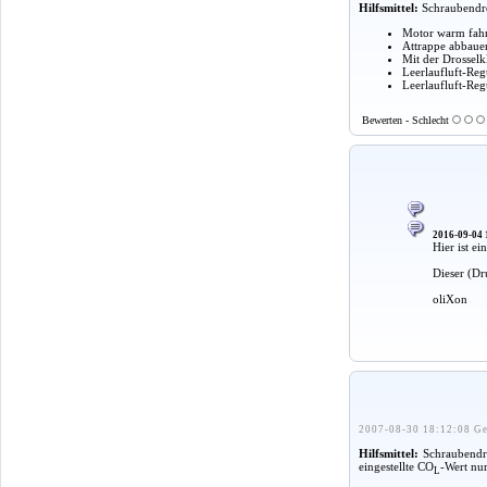
Hilfsmittel:
Schraubendre
Motor warm fah
Attrappe abbaue
Mit der Drosselk
Leerlaufluft-Reg
Leerlaufluft-Reg
Bewerten - Schlecht
2016-09-04 
Hier ist ei
Dieser (Dr
oliXon
2007-08-30 18:12:08 Ge
Hilfsmittel:
Schraubendre
eingestellte CO
-Wert nu
L