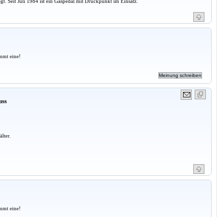
t. Seit Juli 1984 ist ein Gaspedal mit Druckpunkt im Einsatz.
a
mmt eine!
uss
lter.
a
mmt eine!