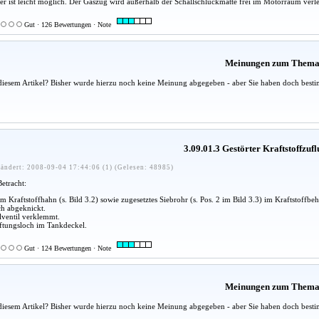
r ist leicht möglich. Der Gaszug wird außerhalb der Schallschluckmatte frei im Motorraum verleg
Gut · 126 Bewertungen · Note
Meinungen zum Them
diesem Artikel? Bisher wurde hierzu noch keine Meinung abgegeben - aber Sie haben doch besti
3.09.01.3 Gestörter Kraftstoffzufl
ändert: 2008-09-04 17:44:06 (1) (Gelesen: 48985)
etracht:
 Kraftstoffhahn (s. Bild 3.2) sowie zugesetztes Siebrohr (s. Pos. 2 im Bild 3.3) im Kraftstoffbehä
ch abgeknickt.
ventil verklemmt.
üftungsloch im Tankdeckel.
Gut · 124 Bewertungen · Note
Meinungen zum Them
diesem Artikel? Bisher wurde hierzu noch keine Meinung abgegeben - aber Sie haben doch besti