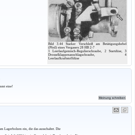
Bild 3.44 Starker Verschleiß am Betätigungshebel
(Pfeil) eines Vergasers 28 HB 2-7
1 Leerlaufgemisch-Regulierschraube, 2 Startdüse, 3
Drosselklappenanschlagschraube, 4
Leerlaufkraftstoffdüse
a
mmt eine!
m Lagerbolzen ein, die das ausschaltet. Die