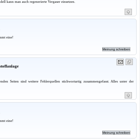
ell kann man auch regenerierte Vergaser einsetzen.
a
mmt eine!
stoffanlage
en Seiten sind weitere Fehlerquellen stichwortartig zusammengefasst. Alles unter der
a
mmt eine!