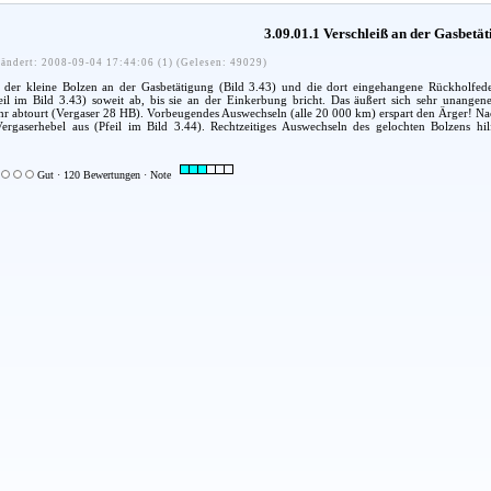
3.09.01.1 Verschleiß an der Gasbetä
ändert: 2008-09-04 17:44:06 (1) (Gelesen: 49029)
nd der kleine Bolzen an der Gasbetätigung (Bild 3.43) und die dort eingehangene Rückholfeder
il im Bild 3.43) soweit ab, bis sie an der Einkerbung bricht. Das äußert sich sehr unang
 abtourt (Vergaser 28 HB). Vorbeugendes Auswechseln (alle 20 000 km) erspart den Ärger! Nach
gaserhebel aus (Pfeil im Bild 3.44). Rechtzeitiges Auswechseln des gelochten Bolzens hil
Gut · 120 Bewertungen · Note