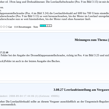
her rd. 19cm lang und Drehzahlmesser. Die Leerlaufluftschraube (Pos. 9 im Bild 3.15) ist mit 
ren.
n.
lappenanstellschraube (Pos. 4 im Bild 3.24) die Leerlaufdrehzahl auf 600 bis 700 U/min einstelle
ulierschraube (Pos. 9 im Bild 3.15) so weit herausschrauben, bis der Motor im Leerlauf unregelm
ulierschraube nun so weit hineindrehen, bis der Motor rund ohne Aussetzer läuft.
Gut · 114 Bewertungen · Note
Meinungen zum Thema (
17:22:40
n Fehler bei der Angabe der Drosselklappenanstellschraube, richtig ist Pos. 4 im Bild 3.25 und nic
uck)Fehler ist auch in der letzten Ausgabe des Buches.
3.08.27 Leerlaufeinstellung am Vergaser
ändert: 2008-09-04 17:44:06 (1) (Gelesen: 49085)
her Die Leerlaufdrehzahl sollte an diesem Vergaser ausschließlich an der Umgemisch-Reguliersc
r unwesentlich.