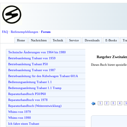
FAQ
·
Reifenempfehlungen
·
Forum
Home
Nachrichten
Technik
Service
Downloads
E-Books
Tra
Technische Änderungen von 1964 bis 1980
Ratgeber Zweitak
Betriebsanleitung Trabant von 1959
Betriebsanleitung Trabant P50
Dieses Buch bietet speziel
Betriebsanleitung Trabant von 1987
Betriebsanleitung für den Kübelwagen Trabant 601A
Bedienungsanleitung Trabant 1.1
Bedienungsanleitung Trabant 1.1 Tramp
Reparaturhandbuch P50/P60
Reparaturhandbuch von 1978
1
2
3
4
5
Reparaturhandbuch (Weiterentwicklung)
Whims von 1979
Whims von 1990
Ich fahre einen Trabant