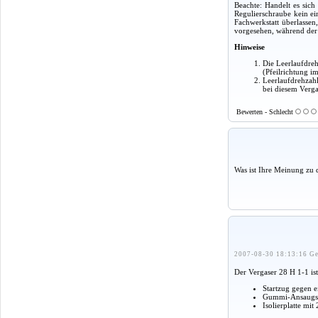
Beachte: Handelt es sich
Regulierschraube kein ein
Fachwerkstatt überlasse
vorgesehen, während der 
Hinweise
Die Leerlaufdreh
(Pfeilrichtung i
Leerlaufdrehzahl
bei diesem Verga
Bewerten - Schlecht
Was ist Ihre Meinung zu 
2007-08-30 18:13:16 Ge
Der Vergaser 28 H 1-1 is
Startzug gegen 
Gummi-Ansaugsch
Isolierplatte m