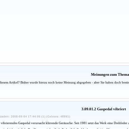
Meinungen zum Them
diesem Artikel? Bisher wurde hierzu noch keine Meinung abgegeben - aber Sie haben doch besti
3.09.01.2 Gaspedal vibriert
ändert: 2008-09-04 17:44:06 (1) (Gelesen: 48995)
vibrierendes Gaspedal verursacht klirrende Geräusche. Seit 1981 setzt das Werk eine Drehfeder a