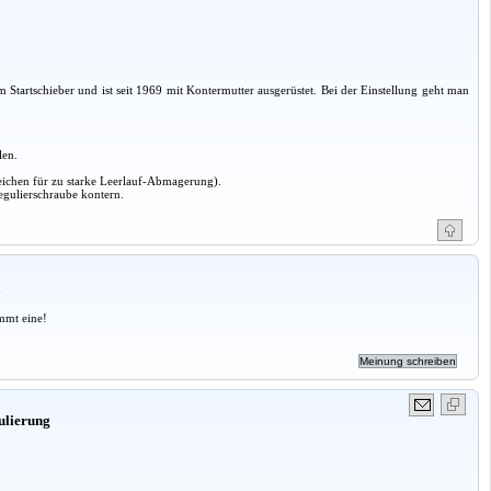
tartschieber und ist seit 1969 mit Kontermutter ausgerüstet. Bei der Einstellung geht man
len.
eichen für zu starke Leerlauf-Abmagerung).
egulierschraube kontern.
a
mmt eine!
gulierung