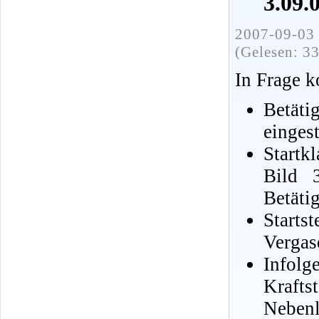
3.09.
2007-09-03 
(Gelesen: 3
In Frage 
Betät
eingest
Startkl
Bild 
Betäti
Starts
Vergase
Info
Krafts
Nebenlu