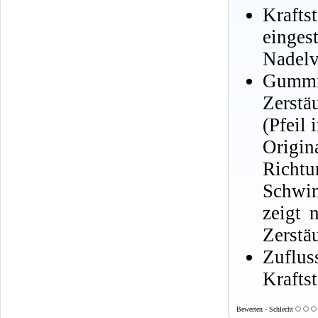
Krafts
einge
Nadelv
Gummi
Zerstä
(Pfeil 
Origin
Richt
Schwim
zeigt 
Zerstä
Zuflu
Krafts
Bewerten - Schlecht