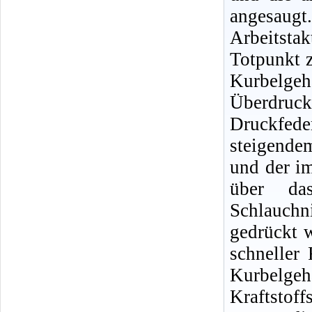
angesaugt
Arbeitsta
Totpunkt 
Kurbelgeh
Überdruc
Druckfede
steigende
und der i
über da
Schlauch
gedrückt w
schneller
Kurbelge
Kraftstof