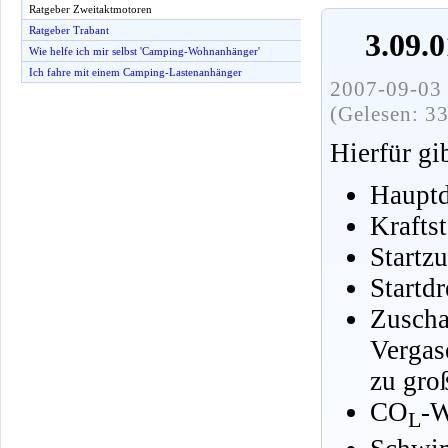
Ratgeber Zweitaktmotoren
Ratgeber Trabant
3.09.
Wie helfe ich mir selbst 'Camping-Wohnanhänger'
Ich fahre mit einem Camping-Lastenanhänger
2007-09-03 
(Gelesen: 3
Hierfür gi
Hauptd
Krafts
Startzu
Startdr
Zusch
Vergas
zu gro
CO
-W
L