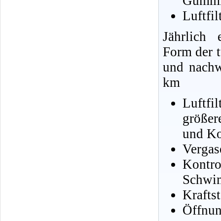
Gummis
Luftfil
Jährlich 
Form der 
und nachw
km
Luftfi
größer
und Ko
Vergas
Kontr
Schwi
Kraftst
Öffnun