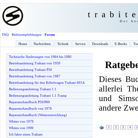
trabit
Der be
FAQ
·
Reifenempfehlungen
·
Forum
Home
Nachrichten
Technik
Service
Downloads
E-Books
Tra
Technische Änderungen von 1964 bis 1980
Ratgeb
Betriebsanleitung Trabant von 1959
Betriebsanleitung Trabant P50
Betriebsanleitung Trabant von 1987
Dieses Buc
Betriebsanleitung für den Kübelwagen Trabant 601A
allerlei T
Bedienungsanleitung Trabant 1.1
und Simso
Bedienungsanleitung Trabant 1.1 Tramp
Reparaturhandbuch P50/P60
andere Zwe
Reparaturhandbuch von 1978
Reparaturhandbuch (Weiterentwicklung)
Whims von 1979
1
2
3
4
5
Whims von 1990
Ich fahre einen Trabant