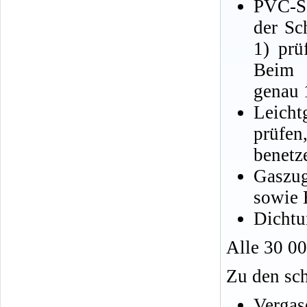
PVC-Sc
der Sc
1) prü
Beim 
genau 
Leicht
prüfen
benetz
Gaszug
sowie B
Dichtu
Alle 30 0
Zu den sc
Vergas