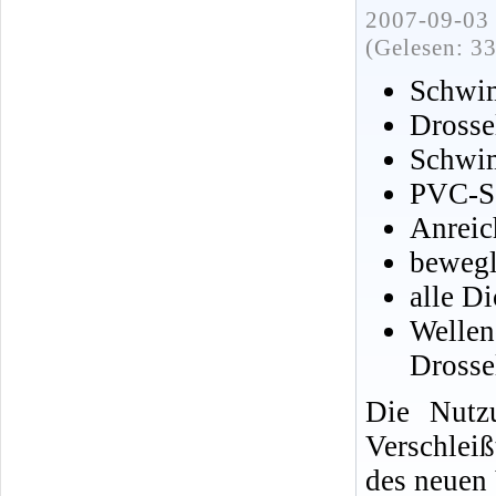
2007-09-03 
(Gelesen: 3
Schwim
Drosse
Schwim
PVC-Sc
Anreic
bewegl
alle D
Well
Drosse
Die Nutz
Verschlei
des neuen