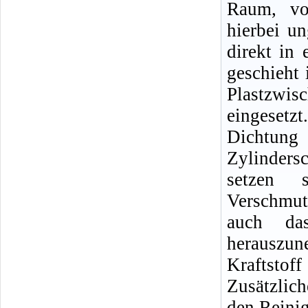
Raum, vor
hierbei un
direkt in
geschieht 
Plastzwi
eingeset
Dichtun
Zylinders
setzen s
Verschmut
auch das
herauszun
Kraftstoff
Zusätzlic
den Reinig