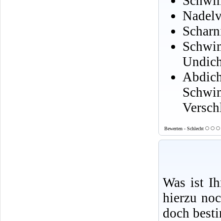
Schwim
Nadelv
Scharn
Schwi
Undicht
Abdic
Schwi
Versch
Bewerten - Schlecht
Was ist I
hierzu no
doch best