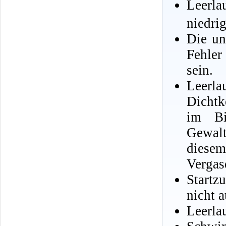
Leerl
niedrig
Die un
Fehler
sein.
Leerla
Dichtk
im Bi
Gewal
diese
Vergas
Startzu
nicht a
Leerla