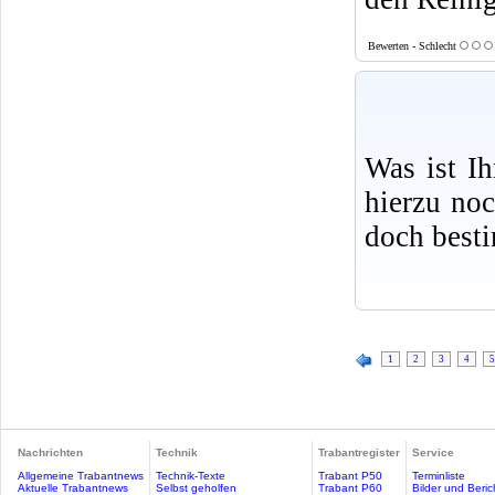
Bewerten - Schlecht
Was ist I
hierzu no
doch best
1
2
3
4
5
Nachrichten
Technik
Trabantregister
Service
Allgemeine Trabantnews
Technik-Texte
Trabant P50
Terminliste
Aktuelle Trabantnews
Selbst geholfen
Trabant P60
Bilder und Beric