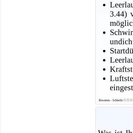
Leerla
3.44) 
möglic
Schwi
undich
Startd
Leerlau
Krafts
Lufts
eingest
Bewerten - Schlecht
Was ist I