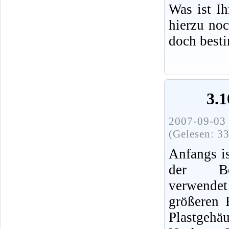
Was ist I
hierzu no
doch best
3.
2007-09-03 
(Gelesen: 3
Anfangs i
der Be
verwendet
größeren
Plastgeh