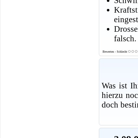
Schwim
Krafts
eingest
Drosse
falsch.
Bewerten - Schlecht
Was ist I
hierzu no
doch best