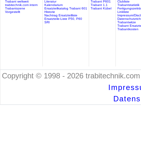
Trabant weltweit
Literatur
Trabant P601
Clubliste
trabitechnik.com intern
Kalendarium
Trabant 1.1
Trabantstatistik
Trabantszene
Ersatzteilkatalog Trabant 601
Trabant Kübel
Fertigungszeitr
Vorgestellt
Historie
Linkliste
Nachtrag Ersatzteilliste
Impressum/Discl
Ersatzteile-Liste P50, P60
Datenschutzricht
SRI
Trabantwitze
Trabant Ersatzte
Trabantkosten
Copyright © 1998 - 2026 trabitechnik.com 
Impress
Datensc