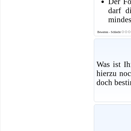
Der Fo
darf d
mindes
Bewerten - Schlecht
Was ist I
hierzu no
doch best