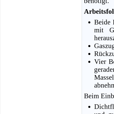
benötigt.
Arbeitsfol
Beide 
mit G
heraus
Gaszug
Rückzu
Vier B
gerad
Masse
abneh
Beim Einba
Dichtf