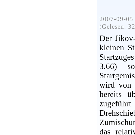
2007-09-05 
(Gelesen: 3
Der Jikov-
kleinen St
Startzuge
3.66) s
Startgemis
wird von 
bereits ü
zugeführ
Drehschie
Zumischun
das relat