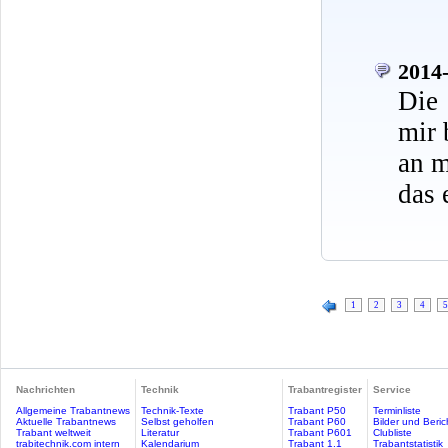
2014-
Die
mir 
an m
das 
1
2
3
4
5
Nachrichten
Technik
Trabantregister
Service
Allgemeine Trabantnews
Technik-Texte
Trabant P50
Terminliste
Aktuelle Trabantnews
Selbst geholfen
Trabant P60
Bilder und Beric
Trabant weltweit
Literatur
Trabant P601
Clubliste
trabitechnik.com intern
Kalendarium
Trabant 1.1
Trabantstatistik