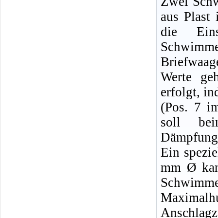
Zwei Sch
aus Plast 
die Ein
Schwimmer
Briefwaage
Werte ge
erfolgt, i
(Pos. 7 i
soll be
Dämpfungs
Ein spezie
mm Ø kann
Schwimmer
Maximalh
Anschlagzu