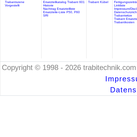
Trabantszene
Ersatzteilkatalog Trabant 601
Trabant Kübel
Fertigungszeitr
Vorgestellt
Historie
Linkliste
Nachtrag Ersatzteilliste
Impressum/Discl
Ersatzteile-Liste P50, P60
Datenschutzricht
SRI
Trabantwitze
Trabant Ersatzte
Trabantkosten
Copyright © 1998 - 2026 trabitechnik.com 
Impress
Datensc