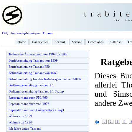
trabit
Der be
FAQ
·
Reifenempfehlungen
·
Forum
Home
Nachrichten
Technik
Service
Downloads
E-Books
Tra
Technische Änderungen von 1964 bis 1980
Ratgeb
Betriebsanleitung Trabant von 1959
Betriebsanleitung Trabant P50
Betriebsanleitung Trabant von 1987
Dieses Buc
Betriebsanleitung für den Kübelwagen Trabant 601A
allerlei T
Bedienungsanleitung Trabant 1.1
und Simso
Bedienungsanleitung Trabant 1.1 Tramp
Reparaturhandbuch P50/P60
andere Zwe
Reparaturhandbuch von 1978
Reparaturhandbuch (Weiterentwicklung)
Whims von 1979
1
2
3
4
5
Whims von 1990
Ich fahre einen Trabant