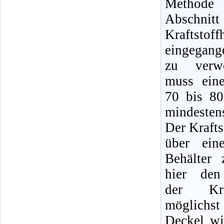
Methode
Abschni
Kraftsto
eingegang
zu verwe
muss ein
70 bis 8
mindesten
Der Krafts
über ein
Behälter 
hier den 
der Kraf
möglichst
Deckel wi