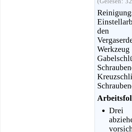
(Gelesen: 3
Reini
Einstella
den 
Vergase
Werkzeu
Gabelsc
Schrauben
Kreuzschli
Schrauben
Arbeitsfol
Drei 
abzieh
vorsi