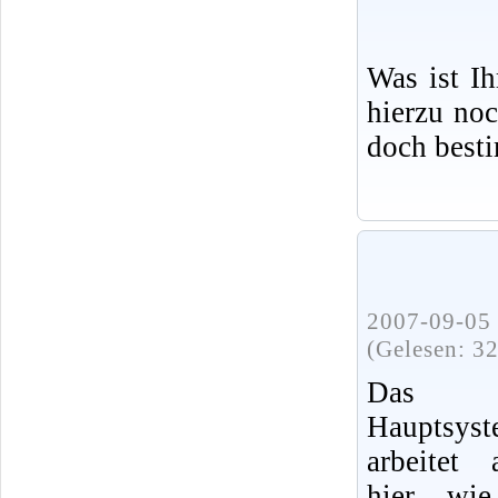
Was ist I
hierzu no
doch best
2007-09-05 
(Gelesen: 3
Das
Hauptsys
arbeitet 
hier, wi