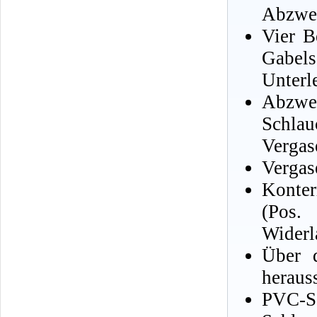
Abzwei
Vier B
Gabe
Unterl
Abzwei
Schlau
Vergase
Vergas
Konter
(Pos.
Widerl
Über d
heraus
PVC-Sc