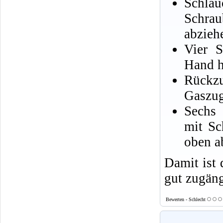
Schla
Schra
abzieh
Vier S
Hand h
Rückzu
Gaszug
Sechs 
mit Sc
oben a
Damit ist
gut zugäng
Bewerten - Schlecht