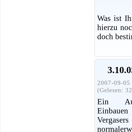
Was ist I
hierzu no
doch best
3.10.
2007-09-05 
(Gelesen: 3
Ein A
Einba
Vergas
normalerw