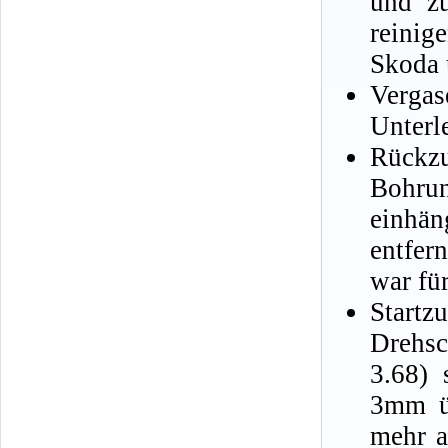
und zu
reini
Skoda 
Verga
Unterl
Rückzu
Bohru
einhä
entfer
war fü
Start
Drehsc
3.68) 
3mm üb
mehr a